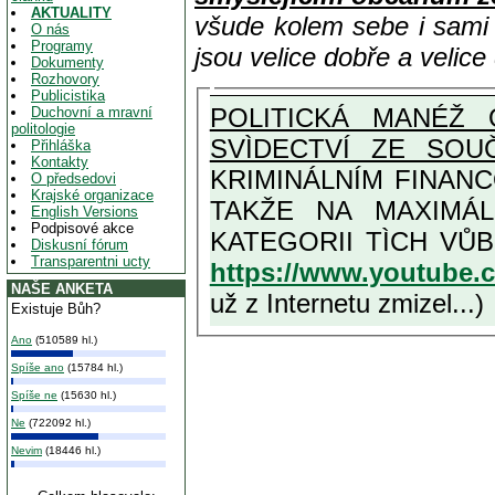
AKTUALITY
všude kolem sebe i sam
O nás
Programy
jsou velice dobře a velic
Dokumenty
Rozhovory
Publicistika
POLITICKÁ MANÉŽ 
Duchovní a mravní
politologie
SVÌDECTVÍ ZE SOU
Přihláška
Kontakty
KRIMINÁLNÍM FINAN
O předsedovi
Krajské organizace
TAKŽE NA MAXIMÁLNÍ MOŽNOU MÍRU OSVÌDČENÁ 
English Versions
Podpisové akce
Diskusní fórum
Transparentni ucty
https://www.youtube
NAŠE ANKETA
už z Internetu zmizel...)
Existuje Bůh?
Ano
(510589 hl.)
Spíše ano
(15784 hl.)
Spíše ne
(15630 hl.)
Ne
(722092 hl.)
Nevim
(18446 hl.)