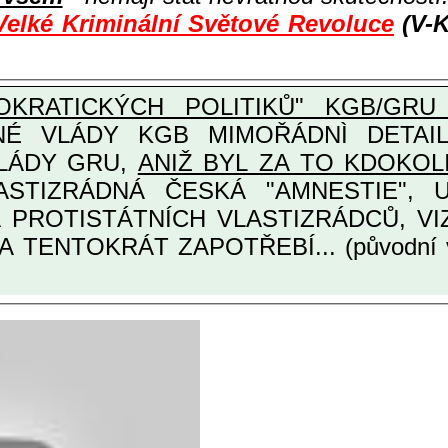
Velké Kriminální Světové Revoluce
(V-K
KRATICKÝCH POLITIKŮ" KGB/GRU 
Y KGB MIMOŘÁDNÌ DETAILNÌ O ULTRA
VLÁDY GRU,
ANIŽ BYL ZA TO KDOKOL
INÁRODNÍCH A PROTISTÁTNÍCH VLASTIZRÁDCŮ
A TENTOKRÁT ZAPOTŘEBÍ... (původní 