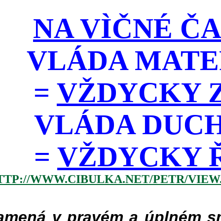
NA VÌČNÉ ČA
VLÁDA MATE
=
VŽDYCKY Z
VLÁDA DUC
=
VŽDYCKY ŘÁD
TTP://WWW.CIBULKA.NET/PETR/VIEW
mená v pravém a úplném smy