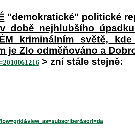
É
"demokratické" politické re
 v době nejhlubšího úpadku
 kriminálním světě, kde 
rém je Zlo odměňováno a Dobr
> zní stále stejně:
2010061216
low=grid&view_as=subscriber&sort=da