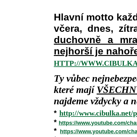
Hlavní motto kaž
včera, dnes, zítr
duchovně a mra
nejhorší je nahoř
HTTP://WWW.CIBULKA
Ty vůbec nejnebezpe
které mají
VŠECHN
najdeme vždycky a ne
*
http://www.cibulka.net/p
*
https://www.youtube.com/ch
*
https://www.youtube.com/c