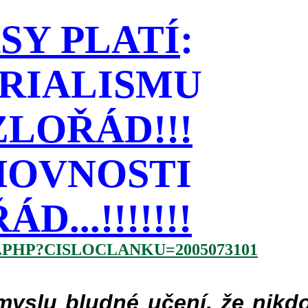
SY PLATÍ
:
RIALISMU
LOŘÁD!!!
HOVNOSTI
...!!!!!!!
.PHP?CISLOCLANKU=2005073101
slu bludné učení, že nikdo