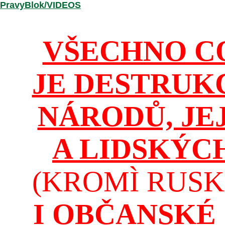
/PravyBlok/VIDEOS
VŠECHNO C
JE DESTRUK
NÁRODŮ, JE
A LIDSKÝC
(KROMÌ RUSKA
I OBČANSKÉ