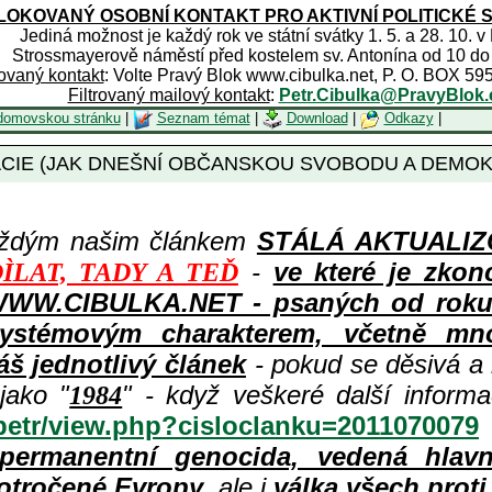
OKOVANÝ OSOBNÍ KONTAKT PRO AKTIVNÍ POLITICKÉ 
Jediná možnost je každý rok ve státní svátky 1. 5. a 28. 10. v
Strossmayerově náměstí před kostelem sv. Antonína od 10 do
rovaný kontakt
: Volte Pravý Blok www.cibulka.net, P. O. BOX 59
Filtrovaný mailový kontakt
:
Petr.Cibulka@PravyBlok.
domovskou stránku
|
Seznam témat
|
Download
|
Odkazy
|
IE (JAK DNEŠNÍ OBČANSKOU SVOBODU A DEMOKRACI
aždým našim článkem
STÁLÁ AKTUALIZOV
-
ve které je zkon
ÌLAT, TADY A TEĎ
WWW.CIBULKA.NET - psaných od roku 1
ystémovým charakterem, včetně množ
áš jednotlivý článek
- pokud se děsivá a
jako "
" - když veškeré další inform
1984
/petr/view.php?cisloclanku=2011070079
permanentní genocida, vedená hlav
otročené Evropy
, ale i
válka všech prot