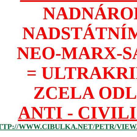
NADNÁROD
NADSTÁTNÍM
NEO-MARX-S
= ULTRAKR
ZCELA ODL
ANTI - CIVIL
TTP://WWW.CIBULKA.NET/PETR/VIEW