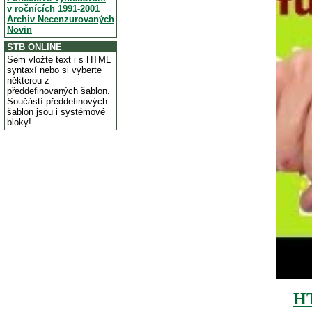
v ročnících 1991-2001
Archiv Necenzurovaných
Novin
STB ONLINE
Sem vložte text i s HTML
syntaxí nebo si vyberte
některou z
předdefinovaných šablon.
Součástí předdefinových
šablon jsou i systémové
bloky!
H