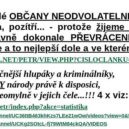
dé
OBČANY NEODVOLATELN
a, pozítří... - protože
žijeme
vně dokonale PŘEVRÁCENÉM
e a to nejlepší dole a ve kte
.NET/PETR/VIEW.PHP?CISLOCLANKU=
čnější hlupáky a kriminálníky,
Y
národy právě k disposici,
omylně v jejich čele...!!!
4 x viz:
etr/index.php?akce=statistika
annel/UC36ttB463khKzs7LEe21wOw/videos?view=0&f
hannel/UCKg2SOtcL-fj79WtM84ckQA/VIDEOS