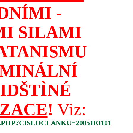
NÍMI -
I SILAMI
ATANISMU
IMINÁLNÍ
IDŠTÌNÉ
IZACE
!
Viz:
.PHP?CISLOCLANKU=2005103101