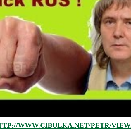
TTP://WWW.CIBULKA.NET/PETR/VIEW