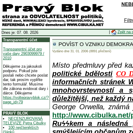
NEBL
Filt
|
Zpět na 
Dnes je: 07. 08. 2026
Transparentní účet
POVÌST O VZNIKU DEMOKRAC
Transparentní účet pro
Vydáno dne 31. 01. 2006 (8891 přečtení)
vaše dary 2903099979 /
2010
Místo předmluvy před k
Děkujeme za jakoukoli
podporu. Pokud jste
politické bdělosti
CO D
poslali nebo chcete poslat
dar, tak prosím vyplňte
informačních stránek 
tento formulář. Musíme
mnohovrstevností a s
dle zákona evidovat dary i
dárce. Děkujeme
důležitější, než každý n
https://voltepravyblok.cz/?
page_id=79
George Orwella, známá 
PRAVÝ BLOK
http://www.cibulka.net
NECENZUROVANÁ
Ruϟϟkem a následná 
TELEVIZE Petra Cibulky
100 nejčtenějších
smýšlejícím občanům z
článků