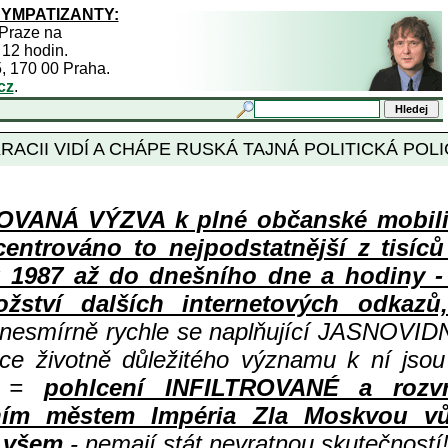
SYMPATIZANTY:
 Praze na
 12 hodin.
5, 170 00 Praha.
cz
.
I VIDÍ A CHÁPE RUSKÁ TAJNÁ POLITICKÁ POLICI
ANÁ VÝZVA k plné občanské mobiliza
centrováno to nejpodstatnější z tisíc
987 až do dnešního dne a hodiny - a
ství dalších internetových odkazů,
 nesmírně rychle se naplňující JASNOVID
ace životně důležitého významu k ní jsou
=
pohlcení INFILTROVANÉ a rozv
ním městem Impéria Zla Moskvou vů
i všem
- nemají stát nevratnou skutečností