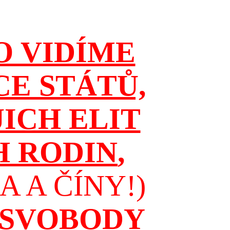
O VIDÍME
CE STÁTŮ,
JICH ELIT
H RODIN
,
 A ČÍNY!)
 SVOBODY