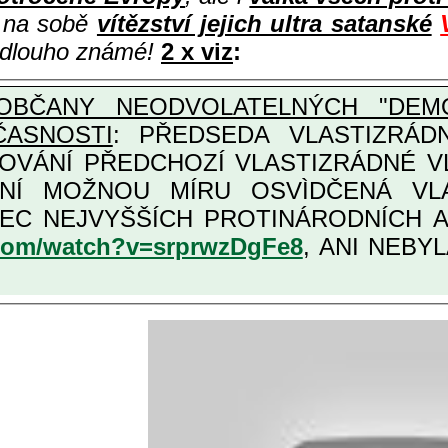
i na sobě
vítězství jejich ultra satanské
e dlouho známé!
2 x viz
:
OBČANY NEODVOLATELNÝCH "DEMO
ČASNOSTI
: PŘEDSEDA VLASTIZRÁDNÉ VLÁD
COVÁNÍ PŘEDCHOZÍ VLASTIZRÁDNÉ 
VLASTIZRÁDNÁ ČESKÁ "AMNESTIE", URČENÁ PRO
KATEGORII TÌCH VŮBEC NEJVYŠŠÍCH PROT
.com/watch?v=srprwzDgFe8
, ANI NEBYL