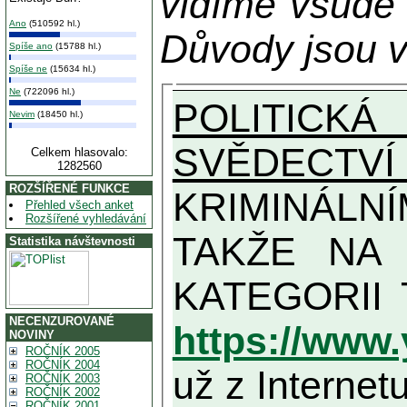
vidíme všude
Ano
(510592 hl.)
Důvody jsou v
Spíše ano
(15788 hl.)
Spíše ne
(15634 hl.)
Ne
(722096 hl.)
POLITICKÁ
Nevim
(18450 hl.)
SVĚDECTVÍ
Celkem hlasovalo:
1282560
ROZŠÍŘENÉ FUNKCE
KRIMINÁLN
Přehled všech anket
Rozšířené vyhledávání
TAKŽE NA MAXIMÁLNÍ MOŽN
Statistika návštevnosti
NECENZUROVANÉ
https://www
NOVINY
ROČNÍK 2005
ROČNÍK 2004
už z Internetu
ROČNÍK 2003
ROČNÍK 2002
ROČNÍK 2001