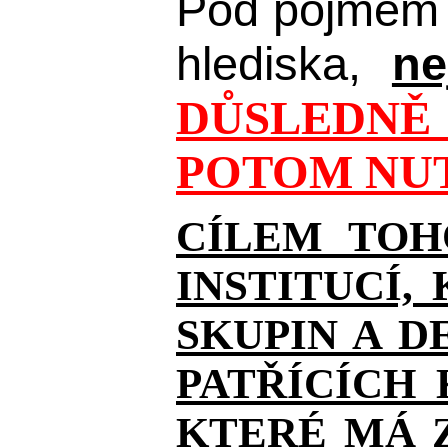
Pod pojmem 
hlediska,
ne
DŮSLEDNĚ 
POTOM NUT
CÍLEM TOH
INSTITUCÍ,
SKUPIN A D
PATŘÍCÍCH
KTERÉ MÁ Z