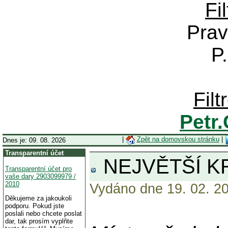
Fi
Prav
P
Fil
Petr
|
Zpět na domovskou stránku
|
Dnes je: 09. 08. 2026
Transparentní účet
NEJVĚTŠÍ K
Transparentní účet pro
vaše dary 2903099979 /
2010
Vydáno dne 19. 02. 20
Děkujeme za jakoukoli
podporu. Pokud jste
poslali nebo chcete poslat
dar, tak prosím vyplňte