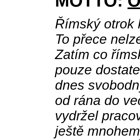
MOTTO:
O
Římský otrok 
To přece nelz
Zatím co říms
pouze dostatek
dnes svobodn
od rána do več
vydržel praco
ještě mnohem 