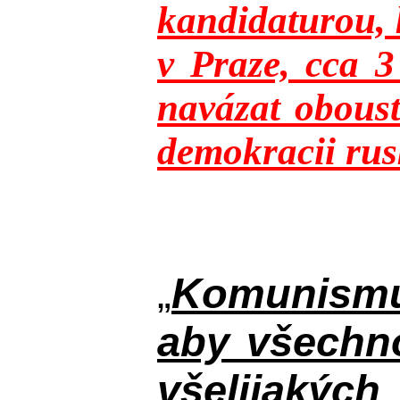
kandidaturou, 
v Praze, cca 
navázat oboust
demokracii rusk
„
Komunismus
aby všechno
všelijakýc