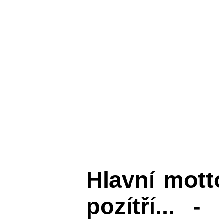
Hlavní mot
pozítří... 