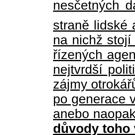
nesčetných d
straně lidské
na nichž stojí
řízených agen
nejtvrdší pol
zájmy otrokář
po generace 
anebo naopak n
důvody toho 