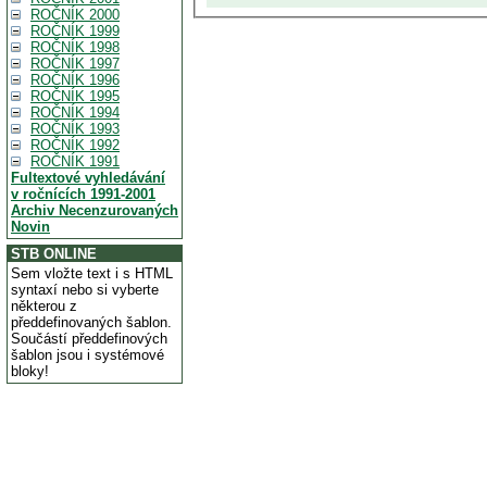
ROČNÍK 2000
ROČNÍK 1999
ROČNÍK 1998
ROČNÍK 1997
ROČNÍK 1996
ROČNÍK 1995
ROČNÍK 1994
ROČNÍK 1993
ROČNÍK 1992
ROČNÍK 1991
Fultextové vyhledávání
v ročnících 1991-2001
Archiv Necenzurovaných
Novin
STB ONLINE
Sem vložte text i s HTML
syntaxí nebo si vyberte
některou z
předdefinovaných šablon.
Součástí předdefinových
šablon jsou i systémové
bloky!