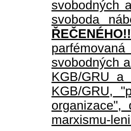
svobodných a 
svoboda nábo
ŘEČENÉHO!!
parfémovaná 
svobodných a 
KGB/GRU a ná
KGB/GRU,
"po
organizace", 
marxismu-leni