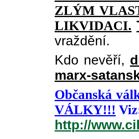
ZLÝM VLAST
LIKVIDACI.
vraždění.
Kdo nevěří,
d
marx-satansk
Občanská válk
VÁLKY!!!
Viz
http://www.c