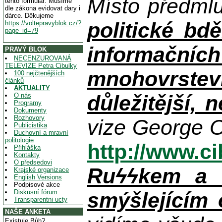
Místo předml
tento formulář. Musíme
dle zákona evidovat dary i
dárce. Děkujeme
politické bdě
https://voltepravyblok.cz/?
page_id=79
informačníc
PRAVÝ BLOK
NECENZUROVANÁ
TELEVIZE Petra Cibulky
mnohovrstev
100 nejčtenějších
článků
AKTUALITY
důležitější, 
O nás
Programy
Dokumenty
Rozhovory
vize George O
Publicistika
Duchovní a mravní
politologie
http://www.c
Přihláška
Kontakty
O předsedovi
Ruϟϟkem a n
Krajské organizace
English Versions
Podpisové akce
Diskusní fórum
smýšlejícím
Transparentni ucty
NAŠE ANKETA
Existuje Bůh?