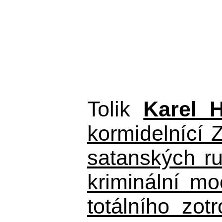
Tolik
Karel 
kormidelnící Z
satanských r
kriminální m
totálního zo