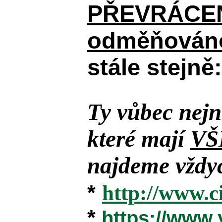
PŘEVRÁCENÉM
odměňováno
stále stejně:
Ty vůbec nejn
které mají
VŠ
najdeme vždyc
*
http://www.c
*
https://www