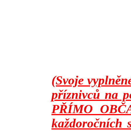
(Svoje vyplněn
příznivců na p
PŘÍMO OBČANY
každoročních s