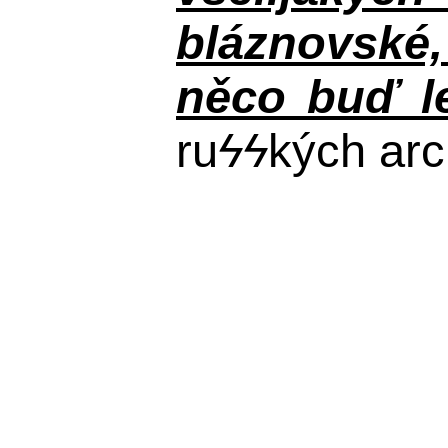
bláznovské, 
něco buď le
ru
ϟϟ
kých arc