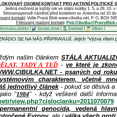
OKOVANÝ OSOBNÍ KONTAKT PRO AKTIVNÍ POLITICKÉ 
Jediná možnost je každý rok ve státní svátky 1. 5. a 28. 10. v
Strossmayerově náměstí před kostelem sv. Antonína od 10 do
rovaný kontakt
: Volte Pravý Blok www.cibulka.net, P. O. BOX 59
Filtrovaný mailový kontakt
:
Petr.Cibulka@PravyBlok.
domovskou stránku
|
Seznam témat
|
Download
|
Odkazy
|
DCI SE NA NÁS PŘIPRAVUJÍ: Jejich "Výzva všem pr
aždým našim článkem
STÁLÁ AKTUALIZOV
-
ve které je zkon
ĚLAT, TADY A TEĎ
WWW.CIBULKA.NET - psaných od roku 1
ystémovým charakterem, včetně množ
áš jednotlivý článek
- pokud se děsivá a
jako "
" - když veškeré další inform
1984
/petr/view.php?cisloclanku=2011070079
permanentní genocida, vedená hlav
otročené Evropy
, ale i
válka všech prot