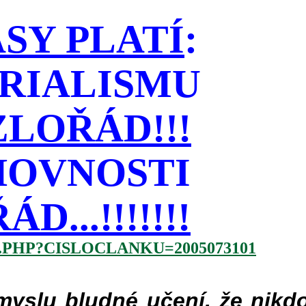
SY PLATÍ
:
RIALISMU
LOŘÁD!!!
HOVNOSTI
...!!!!!!!
.PHP?CISLOCLANKU=2005073101
slu bludné učení, že nikdo