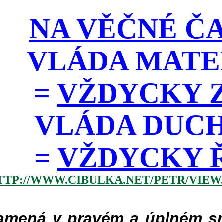
NA VĚČNÉ ČA
VLÁDA MATE
=
VŽDYCKY Z
VLÁDA DUC
=
VŽDYCKY ŘÁD
TTP://WWW.CIBULKA.NET/PETR/VIEW
mená v pravém a úplném smy