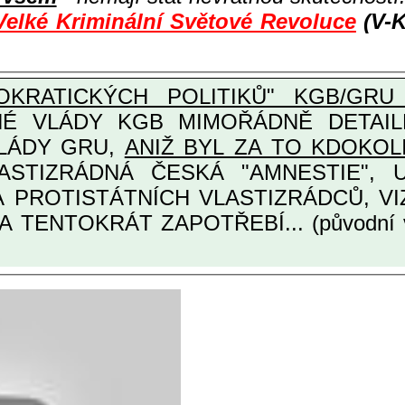
Velké Kriminální Světové Revoluce
(V-K
KRATICKÝCH POLITIKŮ" KGB/GRU 
Y KGB MIMOŘÁDNĚ DETAILNĚ O ULTRA
VLÁDY GRU,
ANIŽ BYL ZA TO KDOKOL
TINÁRODNÍCH A PROTISTÁTNÍCH VLASTIZRÁDCŮ
A TENTOKRÁT ZAPOTŘEBÍ... (původní 