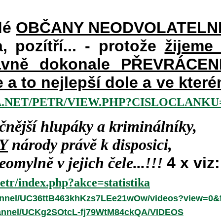
dé
OBČANY NEODVOLATELN
a, pozítří... - protože
žijeme
vně dokonale PŘEVRÁCENÉM
e a to nejlepší dole a ve kte
.NET/PETR/VIEW.PHP?CISLOCLANKU=
čnější hlupáky a kriminálníky,
Y
národy právě k disposici,
omylně v jejich čele...!!!
4 x viz:
etr/index.php?akce=statistika
annel/UC36ttB463khKzs7LEe21wOw/videos?view=0&f
hannel/UCKg2SOtcL-fj79WtM84ckQA/VIDEOS