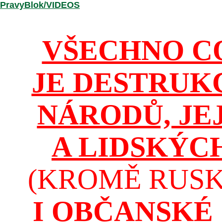
/PravyBlok/VIDEOS
VŠECHNO C
JE DESTRUK
NÁRODŮ, JE
A LIDSKÝC
(KROMĚ RUSKA
I OBČANSKÉ