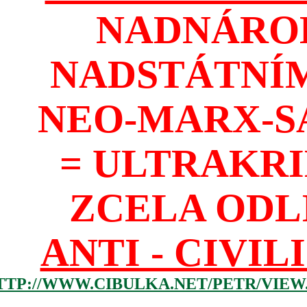
NADNÁROD
NADSTÁTNÍM
NEO-MARX-S
= ULTRAKR
ZCELA ODL
ANTI - CIVIL
TTP://WWW.CIBULKA.NET/PETR/VIEW