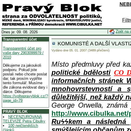
NEBL
Filt
|
Zpět na 
Dnes je: 09. 08. 2026
Transparentní účet
KOMUNISTÉ A DALŠÍ VLASTIZRÁ
Transparentní účet pro
Vydáno dne 05. 01. 2007 (3489 přečtení)
vaše dary 2903099979 /
2010
Místo předmluvy před k
Děkujeme za jakoukoli
podporu. Pokud jste
politické bdělosti
CO D
poslali nebo chcete poslat
dar, tak prosím vyplňte
informačních stránek 
tento formulář. Musíme
mnohovrstevností a s
dle zákona evidovat dary i
dárce. Děkujeme
důležitější, než každý n
https://voltepravyblok.cz/?
page_id=79
George Orwella, známá 
PRAVÝ BLOK
http://www.cibulka.net
NECENZUROVANÁ
Ruϟϟkem a následná 
TELEVIZE Petra Cibulky
100 nejčtenějších
smýšlejícím občanům z
článků