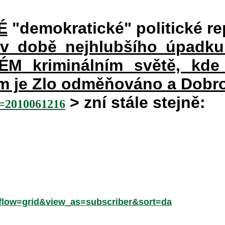
É
"demokratické" politické re
 v době nejhlubšího úpadku
 kriminálním světě, kde 
rém je Zlo odměňováno a Dobr
> zní stále stejně:
2010061216
low=grid&view_as=subscriber&sort=da