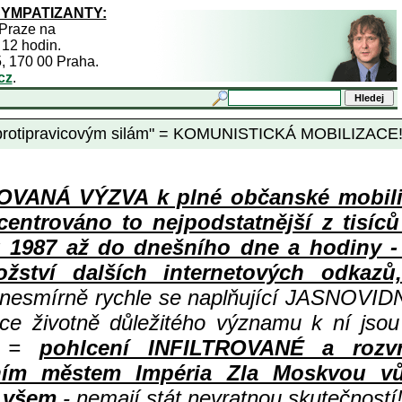
SYMPATIZANTY:
 Praze na
 12 hodin.
5, 170 00 Praha.
cz
.
otipravicovým silám" = KOMUNISTICKÁ MOBILIZACE!
ANÁ VÝZVA k plné občanské mobiliza
centrováno to nejpodstatnější z tisíc
987 až do dnešního dne a hodiny - a
ství dalších internetových odkazů,
 nesmírně rychle se naplňující JASNOVID
ace životně důležitého významu k ní jsou
=
pohlcení INFILTROVANÉ a rozv
ním městem Impéria Zla Moskvou vů
i všem
- nemají stát nevratnou skutečností