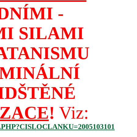
NÍMI -
I SILAMI
ATANISMU
IMINÁLNÍ
IDŠTĚNÉ
IZACE
!
Viz:
.PHP?CISLOCLANKU=2005103101