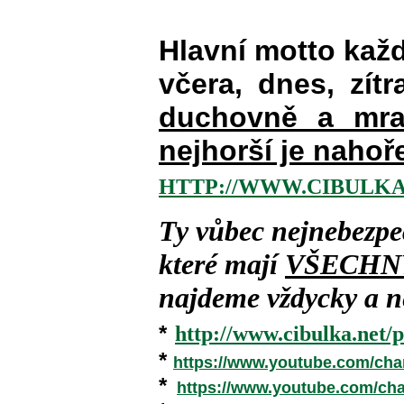
Hlavní motto kaž
včera, dnes, zítr
duchovně a mra
nejhorší je nahoř
HTTP://WWW.CIBULKA
Ty vůbec nejnebezpe
které mají
VŠECHN
najdeme vždycky a ne
*
http://www.cibulka.net/p
*
https://www.youtube.com/ch
*
https://www.youtube.com/c