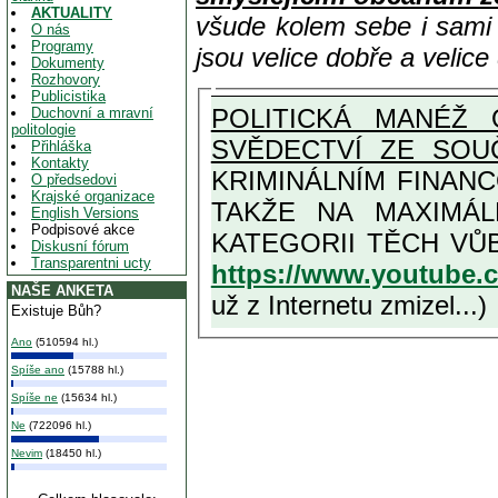
AKTUALITY
všude kolem sebe i sam
O nás
Programy
jsou velice dobře a velic
Dokumenty
Rozhovory
Publicistika
POLITICKÁ MANÉŽ 
Duchovní a mravní
politologie
SVĚDECTVÍ ZE SOU
Přihláška
Kontakty
KRIMINÁLNÍM FINAN
O předsedovi
Krajské organizace
TAKŽE NA MAXIMÁLNÍ MOŽNOU MÍRU OSVĚDČENÁ V
English Versions
Podpisové akce
Diskusní fórum
Transparentni ucty
https://www.youtube
NAŠE ANKETA
už z Internetu zmizel...)
Existuje Bůh?
Ano
(510594 hl.)
Spíše ano
(15788 hl.)
Spíše ne
(15634 hl.)
Ne
(722096 hl.)
Nevim
(18450 hl.)