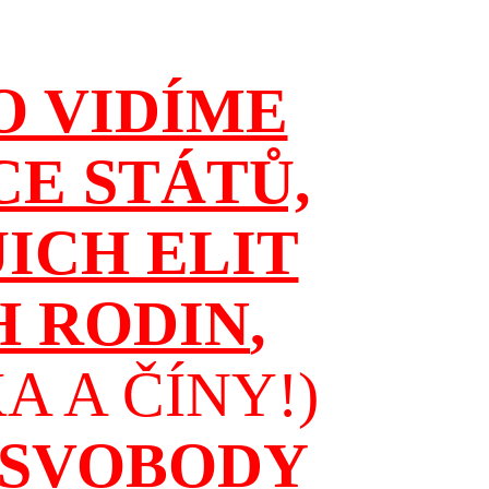
O VIDÍME
CE STÁTŮ,
JICH ELIT
H RODIN
,
 A ČÍNY!)
 SVOBODY