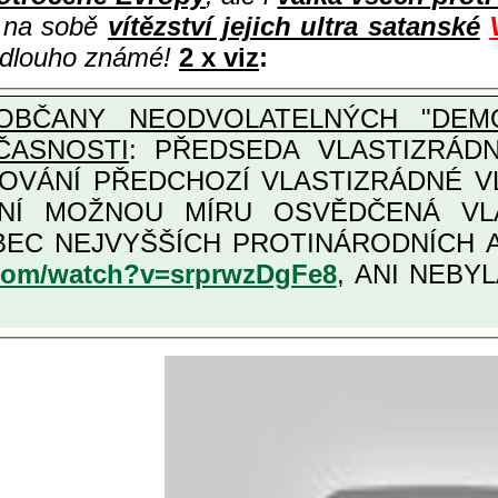
i na sobě
vítězství jejich ultra satanské
e dlouho známé!
2 x viz
:
OBČANY NEODVOLATELNÝCH "DEMO
ČASNOSTI
: PŘEDSEDA VLASTIZRÁDNÉ VLÁD
COVÁNÍ PŘEDCHOZÍ VLASTIZRÁDNÉ 
LASTIZRÁDNÁ ČESKÁ "AMNESTIE", URČENÁ PRO
KATEGORII TĚCH VŮBEC NEJVYŠŠÍCH PRO
.com/watch?v=srprwzDgFe8
, ANI NEBYL