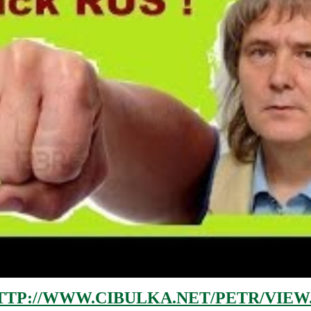
TTP://WWW.CIBULKA.NET/PETR/VIEW