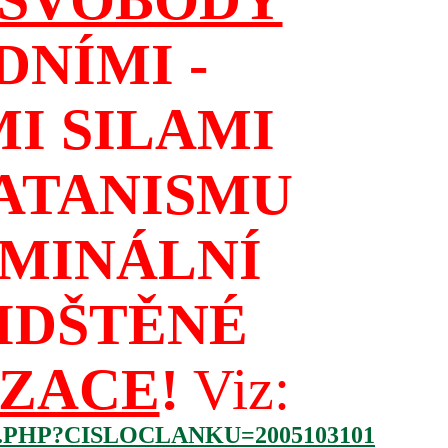
NÍMI -
I SILAMI
ATANISMU
IMINÁLNÍ
IDŠTĚNÉ
IZACE
!
Viz:
.PHP?CISLOCLANKU=2005103101