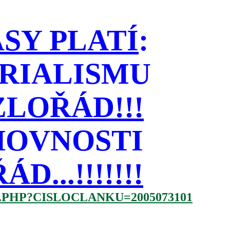
SY PLATÍ
:
RIALISMU
LOŘÁD!!!
HOVNOSTI
...!!!!!!!
.PHP?CISLOCLANKU=2005073101