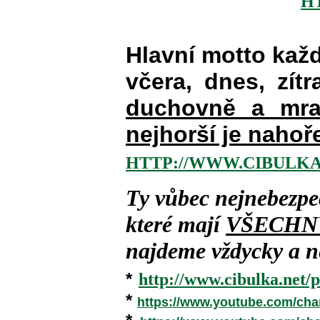
H
Hlavní motto kaž
včera, dnes, zítr
duchovně a mra
nejhorší je nahoř
HTTP://WWW.CIBULKA
Ty vůbec nejnebezpe
které mají
VŠECHN
najdeme vždycky a ne
*
http://www.cibulka.net/p
*
https://www.youtube.com/ch