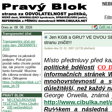
NEBL
Filt
|
Zpět na 
Dnes je: 08. 08. 2026
Transparentní účet
Jen KGB a GRU? VE DVOU SE T
Transparentní účet pro
stranu zničit!!!
vaše dary 2903099979 /
Vydáno dne 23. 01. 2007 (11732 přečtení)
2010
Děkujeme za jakoukoli
Místo předmluvy před k
podporu. Pokud jste
poslali nebo chcete poslat
politické bdělosti
CO D
dar, tak prosím vyplňte
tento formulář. Musíme
informačních stránek 
dle zákona evidovat dary i
dárce. Děkujeme
mnohovrstevností a s
https://voltepravyblok.cz/?
page_id=79
důležitější, než každý n
George Orwella, známá 
PRAVÝ BLOK
NECENZUROVANÁ
http://www.cibulka.net
TELEVIZE Petra Cibulky
100 nejčtenějších
Ruϟϟkem a následná 
článků