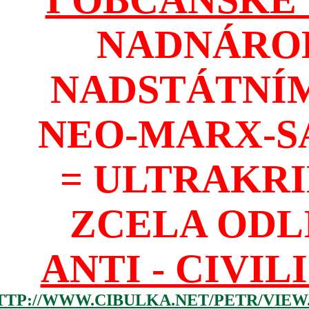
NADNÁROD
NADSTÁTNÍM
NEO-MARX-S
= ULTRAKR
ZCELA ODL
ANTI - CIVIL
TTP://WWW.CIBULKA.NET/PETR/VIEW