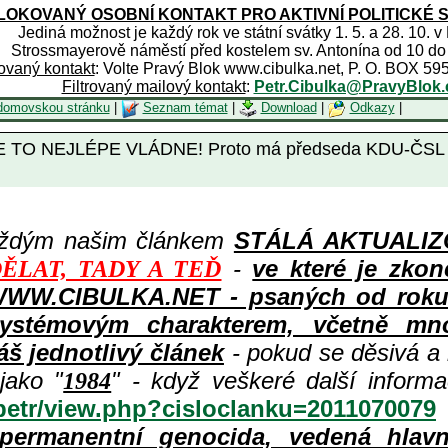
OKOVANÝ OSOBNÍ KONTAKT PRO AKTIVNÍ POLITICKÉ 
Jediná možnost je každý rok ve státní svátky 1. 5. a 28. 10. v
Strossmayerově náměstí před kostelem sv. Antonína od 10 do
rovaný kontakt
: Volte Pravý Blok www.cibulka.net, P. O. BOX 59
Filtrovaný mailový kontakt
:
Petr.Cibulka@PravyBlok.
domovskou stránku
|
Seznam témat
|
Download
|
Odkazy
|
O NEJLÉPE VLÁDNE! Proto má předseda KDU-ČSL a mí
aždým našim článkem
STÁLÁ AKTUALIZOV
-
ve které je zkon
ĚLAT, TADY A TEĎ
WWW.CIBULKA.NET - psaných od roku 1
ystémovým charakterem, včetně množ
áš jednotlivý článek
- pokud se děsivá a
jako "
" - když veškeré další inform
1984
/petr/view.php?cisloclanku=2011070079
permanentní genocida, vedená hlav