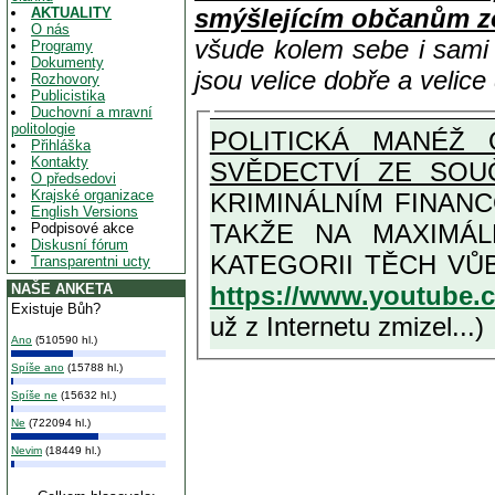
smýšlejícím občanům z
AKTUALITY
O nás
všude kolem sebe i sam
Programy
Dokumenty
jsou velice dobře a velic
Rozhovory
Publicistika
Duchovní a mravní
politologie
POLITICKÁ MANÉŽ 
Přihláška
Kontakty
SVĚDECTVÍ ZE SOU
O předsedovi
Krajské organizace
KRIMINÁLNÍM FINAN
English Versions
TAKŽE NA MAXIMÁLNÍ MOŽNOU MÍRU OSVĚDČENÁ V
Podpisové akce
Diskusní fórum
Transparentni ucty
https://www.youtube
NAŠE ANKETA
Existuje Bůh?
už z Internetu zmizel...)
Ano
(510590 hl.)
Spíše ano
(15788 hl.)
Spíše ne
(15632 hl.)
Ne
(722094 hl.)
Nevim
(18449 hl.)