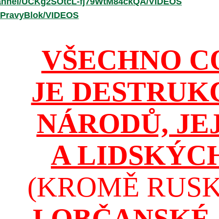
hannel/UCKg2SOtcL-fj79WtM84ckQA/VIDEOS
/PravyBlok/VIDEOS
VŠECHNO C
JE DESTRUK
NÁRODŮ, JE
A LIDSKÝC
(KROMĚ RUSKA
I OBČANSKÉ