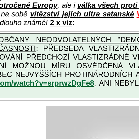
otročené Evropy
, ale i
válka všech prot
i na sobě
vítězství jejich ultra satanské
e dlouho známé!
2 x viz
:
OBČANY NEODVOLATELNÝCH "DEMO
ČASNOSTI
: PŘEDSEDA VLASTIZRÁDNÉ VLÁD
COVÁNÍ PŘEDCHOZÍ VLASTIZRÁDNÉ 
LASTIZRÁDNÁ ČESKÁ "AMNESTIE", URČENÁ PRO
KATEGORII TĚCH VŮBEC NEJVYŠŠÍCH PRO
.com/watch?v=srprwzDgFe8
, ANI NEBYL