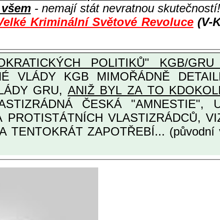
i všem
- nemají stát nevratnou skutečností
Velké Kriminální Světové Revoluce
(V-K
KRATICKÝCH POLITIKŮ" KGB/GRU 
Y KGB MIMOŘÁDNĚ DETAILNĚ O ULTRA
VLÁDY GRU,
ANIŽ BYL ZA TO KDOKOL
TINÁRODNÍCH A PROTISTÁTNÍCH VLASTIZRÁDCŮ
A TENTOKRÁT ZAPOTŘEBÍ... (původní 