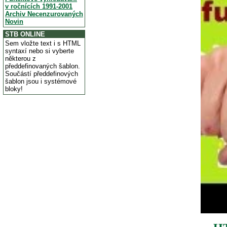
v ročnících 1991-2001
Archiv Necenzurovaných
Novin
STB ONLINE
Sem vložte text i s HTML
syntaxí nebo si vyberte
některou z
předdefinovaných šablon.
Součástí předdefinových
šablon jsou i systémové
bloky!