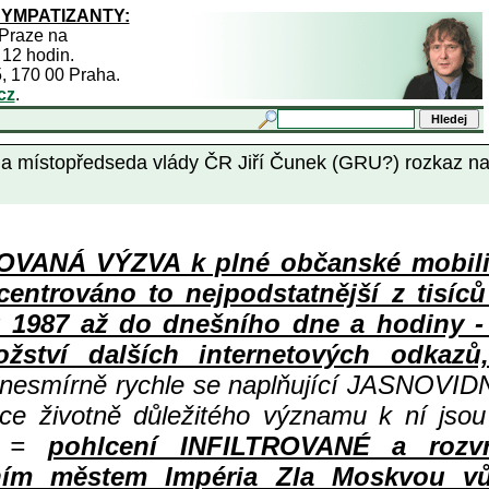
SYMPATIZANTY:
 Praze na
 12 hodin.
5, 170 00 Praha.
cz
.
stopředseda vlády ČR Jiří Čunek (GRU?) rozkaz na
ANÁ VÝZVA k plné občanské mobiliza
centrováno to nejpodstatnější z tisíc
987 až do dnešního dne a hodiny - a
ství dalších internetových odkazů,
 nesmírně rychle se naplňující JASNOVID
ace životně důležitého významu k ní jsou
=
pohlcení INFILTROVANÉ a rozv
ním městem Impéria Zla Moskvou vů