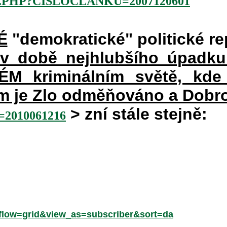
.PHP?CISLOCLANKU=2007120601
É
"demokratické" politické re
 v době nejhlubšího úpadku
 kriminálním světě, kde 
rém je Zlo odměňováno a Dobr
> zní stále stejně:
2010061216
low=grid&view_as=subscriber&sort=da