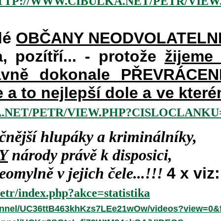
TTP://WWW.CIBULKA.NET/PETR/VIEW
dé
OBČANY NEODVOLATELN
a, pozítří... - protože
žijeme
vně dokonale PŘEVRÁCENÉM
e a to nejlepší dole a ve kte
.NET/PETR/VIEW.PHP?CISLOCLANKU=
čnější hlupáky a kriminálníky,
Y
národy právě k disposici,
omylně v jejich čele...!!!
4 x viz:
etr/index.php?akce=statistika
annel/UC36ttB463khKzs7LEe21wOw/videos?view=0&f