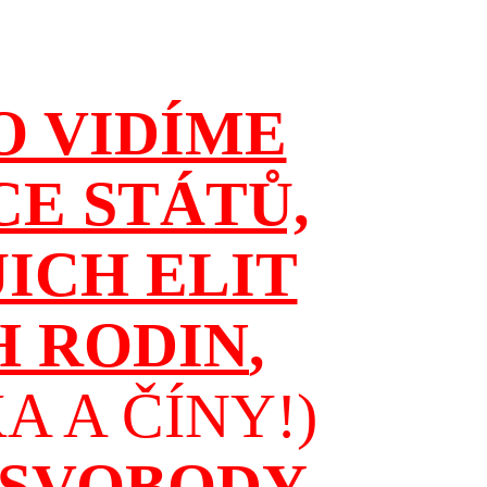
O VIDÍME
CE STÁTŮ,
JICH ELIT
H RODIN
,
 A ČÍNY!)
 SVOBODY