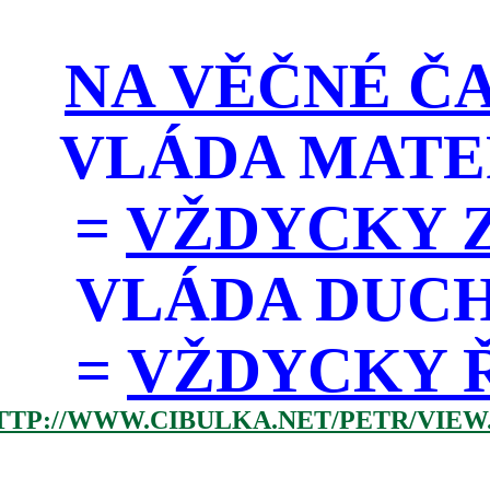
NA VĚČNÉ ČA
VLÁDA MATE
=
VŽDYCKY Z
VLÁDA DUC
=
VŽDYCKY ŘÁD
TTP://WWW.CIBULKA.NET/PETR/VIEW