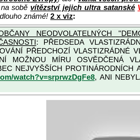
i na sobě
vítězství jejich ultra satanské
e dlouho známé!
2 x viz
:
OBČANY NEODVOLATELNÝCH "DEMO
ČASNOSTI
: PŘEDSEDA VLASTIZRÁDNÉ VLÁD
COVÁNÍ PŘEDCHOZÍ VLASTIZRÁDNÉ 
LASTIZRÁDNÁ ČESKÁ "AMNESTIE", URČENÁ PRO
KATEGORII TĚCH VŮBEC NEJVYŠŠÍCH PRO
.com/watch?v=srprwzDgFe8
, ANI NEBYL