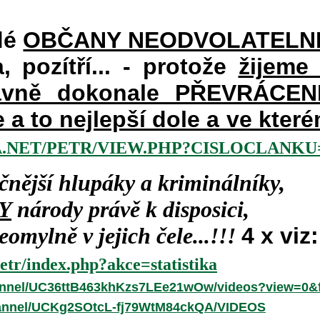
dé
OBČANY NEODVOLATELN
a, pozítří... - protože
žijeme
vně dokonale PŘEVRÁCENÉM
e a to nejlepší dole a ve kte
.NET/PETR/VIEW.PHP?CISLOCLANKU=
čnější hlupáky a kriminálníky,
Y
národy právě k disposici,
omylně v jejich čele...!!!
4 x viz:
etr/index.php?akce=statistika
annel/UC36ttB463khKzs7LEe21wOw/videos?view=0&f
hannel/UCKg2SOtcL-fj79WtM84ckQA/VIDEOS