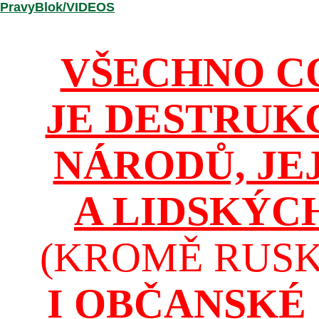
/PravyBlok/VIDEOS
VŠECHNO C
JE DESTRUK
NÁRODŮ, JE
A LIDSKÝC
(KROMĚ RUSKA
I OBČANSKÉ