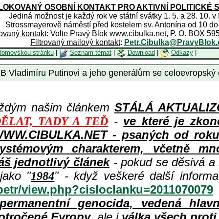
OKOVANÝ OSOBNÍ KONTAKT PRO AKTIVNÍ POLITICKÉ 
Jediná možnost je každý rok ve státní svátky 1. 5. a 28. 10. v
Strossmayerově náměstí před kostelem sv. Antonína od 10 do
rovaný kontakt
: Volte Pravý Blok www.cibulka.net, P. O. BOX 59
Filtrovaný mailový kontakt
:
Petr.Cibulka@PravyBlok.
domovskou stránku
|
Seznam témat
|
Download
|
Odkazy
|
 Vladimíru Putinovi a jeho generálům se celoevropský o
aždým našim článkem
STÁLÁ AKTUALIZOV
-
ve které je zkon
ĚLAT, TADY A TEĎ
WWW.CIBULKA.NET - psaných od roku 1
ystémovým charakterem, včetně množ
áš jednotlivý článek
- pokud se děsivá a
jako "
" - když veškeré další inform
1984
/petr/view.php?cisloclanku=2011070079
permanentní genocida, vedená hlav
otročené Evropy
, ale i
válka všech prot