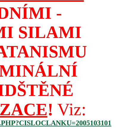
NÍMI -
I SILAMI
ATANISMU
IMINÁLNÍ
IDŠTĚNÉ
IZACE
!
Viz:
.PHP?CISLOCLANKU=2005103101