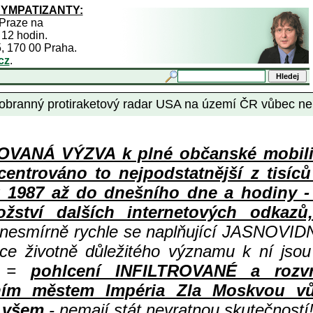
SYMPATIZANTY:
 Praze na
 12 hodin.
5, 170 00 Praha.
cz
.
branný protiraketový radar USA na území ČR vůbec nelí
ANÁ VÝZVA k plné občanské mobiliza
centrováno to nejpodstatnější z tisíc
987 až do dnešního dne a hodiny - a
ství dalších internetových odkazů,
 nesmírně rychle se naplňující JASNOVID
ace životně důležitého významu k ní jsou
=
pohlcení INFILTROVANÉ a rozv
ním městem Impéria Zla Moskvou vů
i všem
- nemají stát nevratnou skutečností