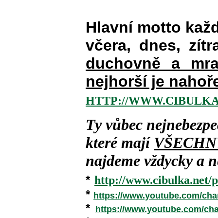
Hlavní motto kaž
včera, dnes, zítr
duchovně a mra
nejhorší je nahoř
HTTP://WWW.CIBULKA
Ty vůbec nejnebezpe
které mají
VŠECHN
najdeme vždycky a ne
*
http://www.cibulka.net/p
*
https://www.youtube.com/ch
*
https://www.youtube.com/c