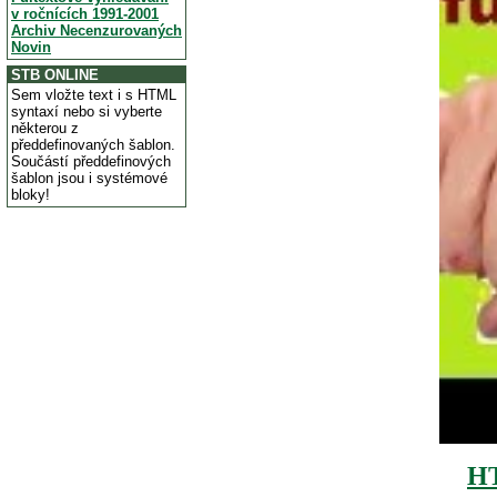
v ročnících 1991-2001
Archiv Necenzurovaných
Novin
STB ONLINE
Sem vložte text i s HTML
syntaxí nebo si vyberte
některou z
předdefinovaných šablon.
Součástí předdefinových
šablon jsou i systémové
bloky!
H