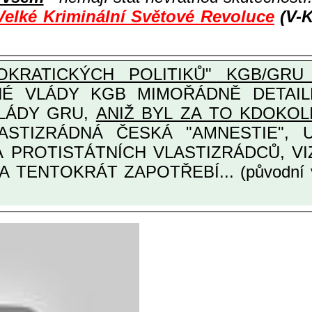
Velké Kriminální Světové Revoluce
(V-K
KRATICKÝCH POLITIKŮ" KGB/GRU 
Y KGB MIMOŘÁDNĚ DETAILNĚ O ULTRA
VLÁDY GRU,
ANIŽ BYL ZA TO KDOKOL
TINÁRODNÍCH A PROTISTÁTNÍCH VLASTIZRÁDCŮ
A TENTOKRÁT ZAPOTŘEBÍ... (původní 