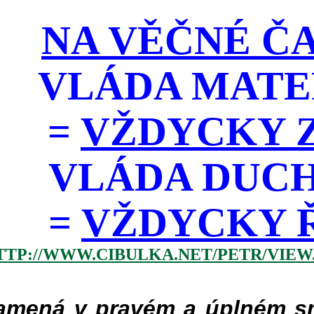
NA VĚČNÉ ČA
VLÁDA MATE
=
VŽDYCKY Z
VLÁDA DUC
=
VŽDYCKY ŘÁD
TTP://WWW.CIBULKA.NET/PETR/VIEW
mená v pravém a úplném smy