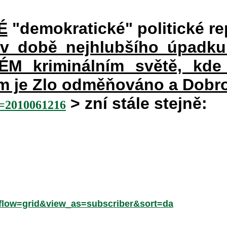
É
"demokratické" politické re
 v době nejhlubšího úpadku
 kriminálním světě, kde 
rém je Zlo odměňováno a Dobr
> zní stále stejně:
2010061216
low=grid&view_as=subscriber&sort=da