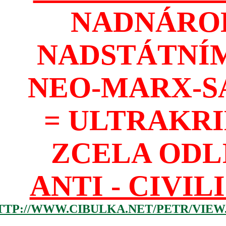
NADNÁROD
NADSTÁTNÍM
NEO-MARX-S
= ULTRAKR
ZCELA ODL
ANTI - CIVIL
TTP://WWW.CIBULKA.NET/PETR/VIEW