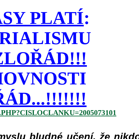
SY PLATÍ
:
RIALISMU
LOŘÁD!!!
HOVNOSTI
...!!!!!!!
.PHP?CISLOCLANKU=2005073101
slu bludné učení, že nikdo