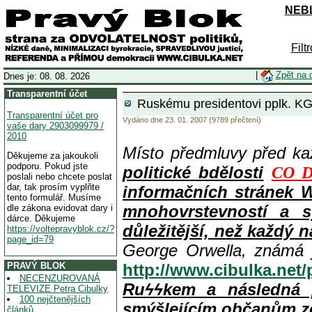
NEBL
Filt
|
Zpět na 
Dnes je: 08. 08. 2026
Transparentní účet
Ruskému presidentovi pplk. KGB
Transparentní účet pro
Vydáno dne 23. 01. 2007 (9789 přečtení)
vaše dary 2903099979 /
2010
Místo předmluvy před k
Děkujeme za jakoukoli
podporu. Pokud jste
politické bdělosti
CO D
poslali nebo chcete poslat
dar, tak prosím vyplňte
informačních stránek 
tento formulář. Musíme
mnohovrstevností a s
dle zákona evidovat dary i
dárce. Děkujeme
důležitější, než každý n
https://voltepravyblok.cz/?
page_id=79
George Orwella, známá 
PRAVÝ BLOK
http://www.cibulka.net
NECENZUROVANÁ
Ruϟϟkem a následná 
TELEVIZE Petra Cibulky
100 nejčtenějších
smýšlejícím občanům z
článků