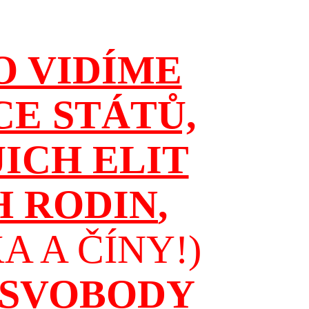
O VIDÍME
CE STÁTŮ,
JICH ELIT
H RODIN
,
 A ČÍNY!)
 SVOBODY