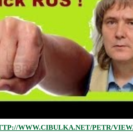
TTP://WWW.CIBULKA.NET/PETR/VIEW