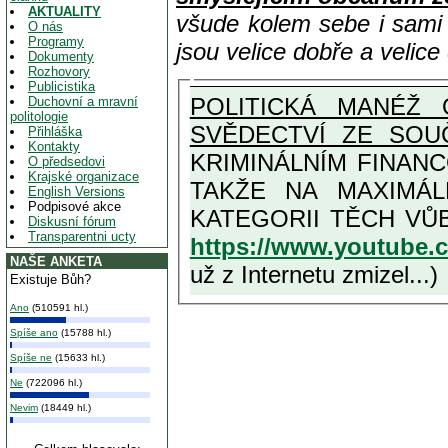
AKTUALITY
všude kolem sebe i sam
O nás
Programy
jsou velice dobře a velic
Dokumenty
Rozhovory
Publicistika
POLITICKÁ MANÉŽ 
Duchovní a mravní
politologie
SVĚDECTVÍ ZE SOU
Přihláška
Kontakty
KRIMINÁLNÍM FINAN
O předsedovi
Krajské organizace
TAKŽE NA MAXIMÁLNÍ MOŽNOU MÍRU OSVĚDČENÁ V
English Versions
Podpisové akce
Diskusní fórum
Transparentni ucty
https://www.youtube
NAŠE ANKETA
už z Internetu zmizel...)
Existuje Bůh?
Ano
(510591 hl.)
Spíše ano
(15788 hl.)
Spíše ne
(15633 hl.)
Ne
(722096 hl.)
Nevim
(18449 hl.)