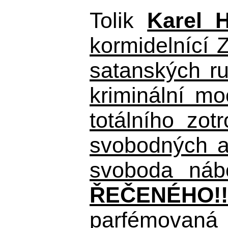
Tolik
Karel 
kormidelnící Z
satanských r
kriminální m
totálního zo
svobodných a 
svoboda nábo
ŘEČENÉHO!!
parfémovaná 