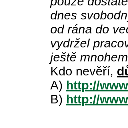
pouze dostatek
dnes svobodn
od rána do več
vydržel praco
ještě mnohem 
Kdo nevěří,
d
A)
http://www
B)
http://www