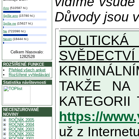
vidíme všude
Ano
(510587 hl.)
Důvody jsou v
Spíše ano
(15780 hl.)
Spíše ne
(15627 hl.)
Ne
(722090 hl.)
POLITICKÁ
Nevim
(18444 hl.)
SVĚDECTVÍ
Celkem hlasovalo:
1282528
ROZŠÍŘENÉ FUNKCE
KRIMINÁLN
Přehled všech anket
Rozšířené vyhledávání
TAKŽE NA MAXIMÁLNÍ MOŽN
Statistika návštevnosti
NECENZUROVANÉ
https://www
NOVINY
ROČNÍK 2005
ROČNÍK 2004
už z Internetu
ROČNÍK 2003
ROČNÍK 2002
ROČNÍK 2001