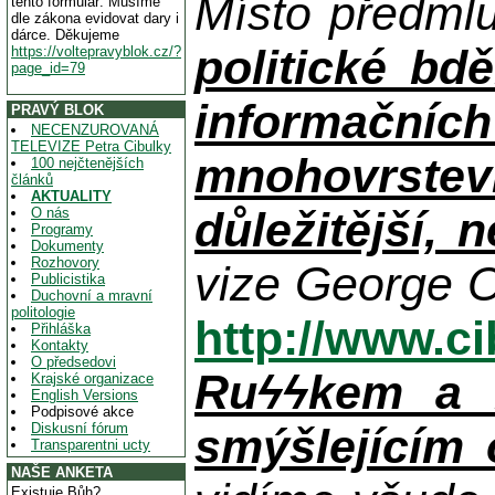
Místo předml
tento formulář. Musíme
dle zákona evidovat dary i
dárce. Děkujeme
politické bdě
https://voltepravyblok.cz/?
page_id=79
informačníc
PRAVÝ BLOK
NECENZUROVANÁ
TELEVIZE Petra Cibulky
mnohovrstev
100 nejčtenějších
článků
AKTUALITY
důležitější, 
O nás
Programy
Dokumenty
Rozhovory
vize George O
Publicistika
Duchovní a mravní
politologie
http://www.c
Přihláška
Kontakty
O předsedovi
Ruϟϟkem a n
Krajské organizace
English Versions
Podpisové akce
Diskusní fórum
smýšlejícím
Transparentni ucty
NAŠE ANKETA
Existuje Bůh?