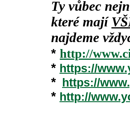
Ty vůbec nejn
které mají
VŠ
najdeme vždyc
*
http://www.c
*
https://www
*
https://ww
*
http://www.