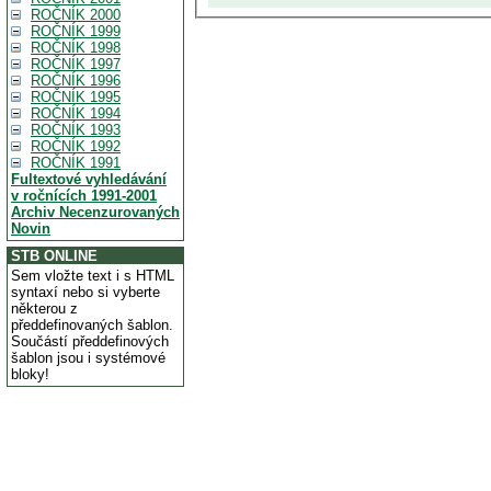
ROČNÍK 2000
ROČNÍK 1999
ROČNÍK 1998
ROČNÍK 1997
ROČNÍK 1996
ROČNÍK 1995
ROČNÍK 1994
ROČNÍK 1993
ROČNÍK 1992
ROČNÍK 1991
Fultextové vyhledávání
v ročnících 1991-2001
Archiv Necenzurovaných
Novin
STB ONLINE
Sem vložte text i s HTML
syntaxí nebo si vyberte
některou z
předdefinovaných šablon.
Součástí předdefinových
šablon jsou i systémové
bloky!