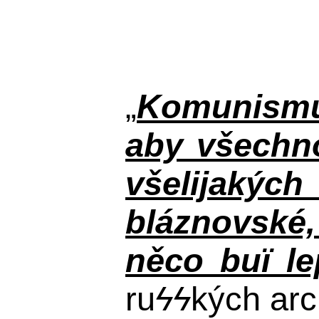
„
Komunismus
aby všechno
všelijakýc
bláznovské, 
něco buï le
ru
ϟϟ
kých arc