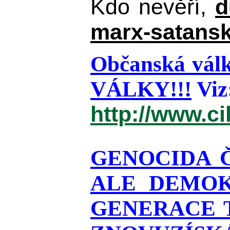
Kdo nevěří,
d
marx-satansk
Občanská válk
VÁLKY!!!
Viz
http://www.c
GENOCIDA 
ALE DEMOK
GENERACE T