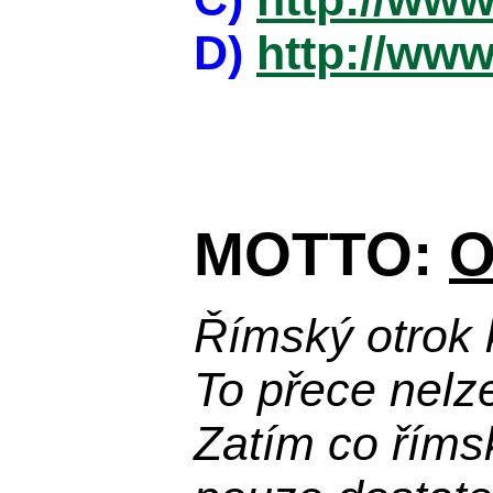
D)
http://www
MOTTO:
O
Římský otrok 
To přece nelz
Zatím co říms