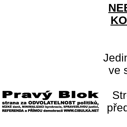
NE
KO
Jedi
ve 
St
pře