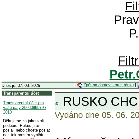
Fi
Prav
P
Fil
Petr
|
Zpět na domovskou stránku
|
Dnes je: 07. 08. 2026
Transparentní účet
RUSKO CHCE
Transparentní účet pro
vaše dary 2903099979 /
2010
Vydáno dne 05. 06. 20
Děkujeme za jakoukoli
podporu. Pokud jste
poslali nebo chcete poslat
dar, tak prosím vyplňte