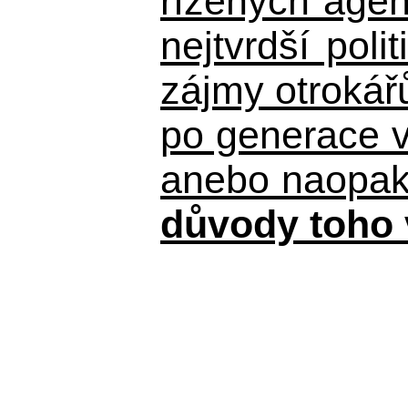
řízených agen
nejtvrdší pol
zájmy otrokář
po generace 
anebo naopak n
důvody toho 