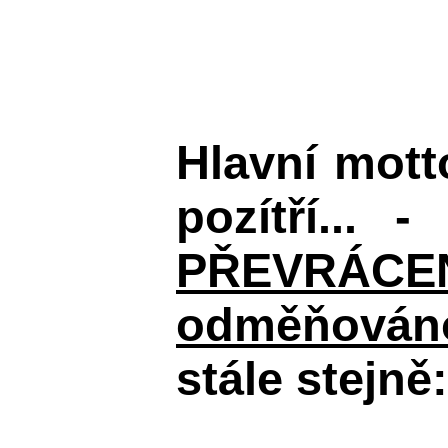
Hlavní mot
pozítří... 
PŘEVRÁCENÉM
odměňováno
stále stejně: