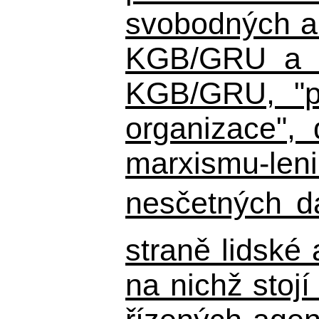
svobodných a 
KGB/GRU a ná
KGB/GRU,
"po
organizace", 
marxismu-leni
nesčetných d
straně lidské
na nichž stojí