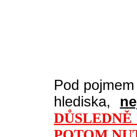
Pod pojmem 
hlediska,
ne
DŮSLEDNĚ 
POTOM NUT