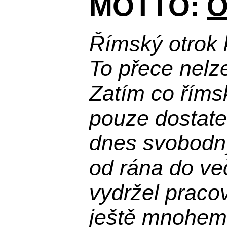
MOTTO:
O
Římský otrok 
To přece nelz
Zatím co říms
pouze dostatek
dnes svobodn
od rána do več
vydržel praco
ještě mnohem 