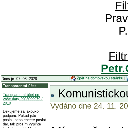
Fi
Prav
P
Fil
Petr
|
Zpět na domovskou stránku
|
Dnes je: 07. 08. 2026
Transparentní účet
Komunistickou 
Transparentní účet pro
vaše dary 2903099979 /
2010
Vydáno dne 24. 11. 20
Děkujeme za jakoukoli
podporu. Pokud jste
poslali nebo chcete poslat
dar, tak prosím vyplňte