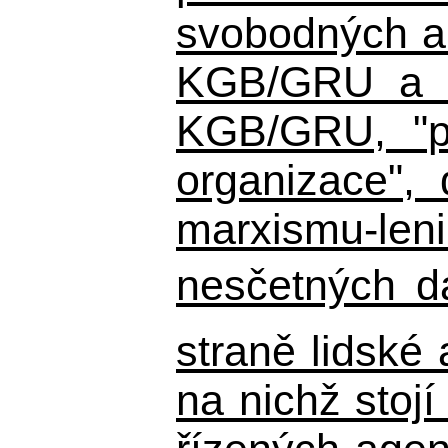
svobodných a 
KGB/GRU a ná
KGB/GRU,
"po
organizace", 
marxismu-leni
nesčetných d
straně lidské
na nichž stojí