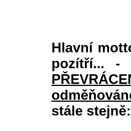
Hlavní mot
pozítří... 
PŘEVRÁCENÉM
odměňováno
stále stejně: