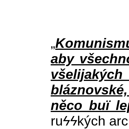
„
Komunismus
aby všechno
všelijakýc
bláznovské, 
něco buï le
ru
ϟϟ
kých arc