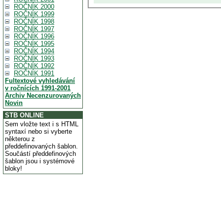
ROČNÍK 2000
ROČNÍK 1999
ROČNÍK 1998
ROČNÍK 1997
ROČNÍK 1996
ROČNÍK 1995
ROČNÍK 1994
ROČNÍK 1993
ROČNÍK 1992
ROČNÍK 1991
Fultextové vyhledávání
v ročnících 1991-2001
Archiv Necenzurovaných
Novin
STB ONLINE
Sem vložte text i s HTML
syntaxí nebo si vyberte
některou z
předdefinovaných šablon.
Součástí předdefinových
šablon jsou i systémové
bloky!