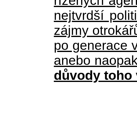
řízených agen
nejtvrdší pol
zájmy otrokář
po generace 
anebo naopak n
důvody toho 