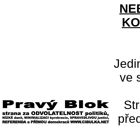
NE
KO
Jedi
ve 
St
pře