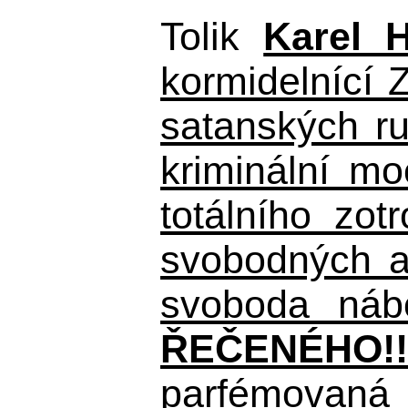
Tolik
Karel 
kormidelnící Z
satanských r
kriminální m
totálního zo
svobodných a 
svoboda nábo
ŘEČENÉHO!!
parfémovaná 