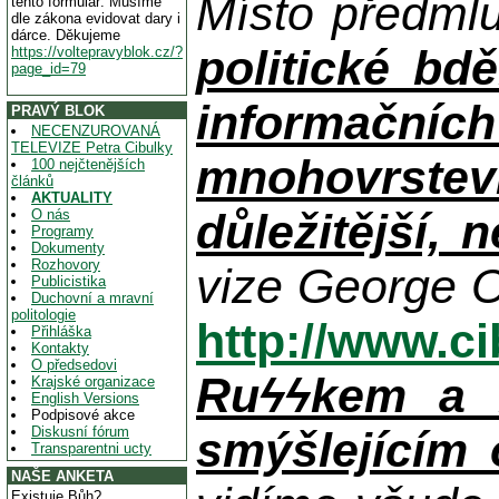
Místo předml
tento formulář. Musíme
dle zákona evidovat dary i
dárce. Děkujeme
politické bdě
https://voltepravyblok.cz/?
page_id=79
informačníc
PRAVÝ BLOK
NECENZUROVANÁ
TELEVIZE Petra Cibulky
mnohovrstev
100 nejčtenějších
článků
AKTUALITY
důležitější, 
O nás
Programy
Dokumenty
Rozhovory
vize George O
Publicistika
Duchovní a mravní
politologie
http://www.c
Přihláška
Kontakty
O předsedovi
Ruϟϟkem a n
Krajské organizace
English Versions
Podpisové akce
Diskusní fórum
smýšlejícím
Transparentni ucty
NAŠE ANKETA
Existuje Bůh?