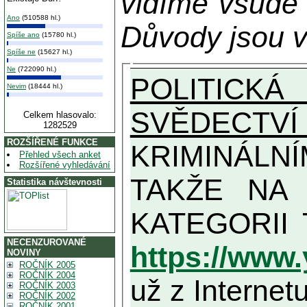
vidíme všude
Ano
(510588 hl.)
Důvody jsou v
Spíše ano
(15780 hl.)
Spíše ne
(15627 hl.)
Ne
(722090 hl.)
POLITICKÁ
Nevim
(18444 hl.)
SVĚDECTVÍ
Celkem hlasovalo:
1282529
ROZŠÍŘENÉ FUNKCE
KRIMINÁLN
Přehled všech anket
Rozšířené vyhledávání
TAKŽE NA MAXIMÁLNÍ MOŽN
Statistika návštevnosti
NECENZUROVANÉ
https://www
NOVINY
ROČNÍK 2005
ROČNÍK 2004
už z Internetu
ROČNÍK 2003
ROČNÍK 2002
ROČNÍK 2001