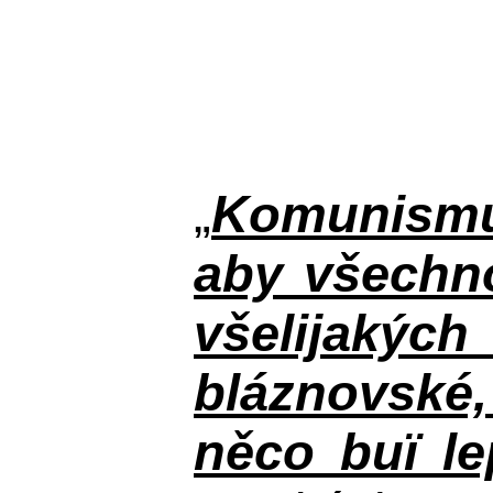
„
Komunismus
aby všechno
všelijakýc
bláznovské, 
něco buï le