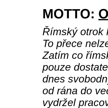
MOTTO:
O
Římský otrok 
To přece nelz
Zatím co říms
pouze dostatek
dnes svobodn
od rána do več
vydržel praco