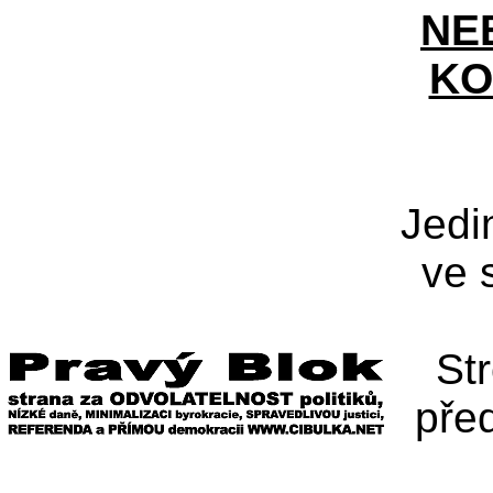
NE
KO
Jedi
ve 
St
pře