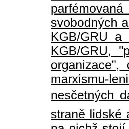
parfémovaná 
svobodných a 
KGB/GRU a ná
KGB/GRU,
"po
organizace", 
marxismu-leni
nesčetných d
straně lidské
na nichž stojí