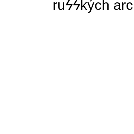
ru
ϟϟ
kých arc