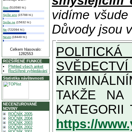
smýšlejícím
Ano
(510590 hl.)
vidíme všude
Spíše ano
(15788 hl.)
Spíše ne
(15632 hl.)
Důvody jsou v
Ne
(722094 hl.)
Nevim
(18449 hl.)
POLITICKÁ
Celkem hlasovalo:
1282553
SVĚDECTVÍ
ROZŠÍŘENÉ FUNKCE
Přehled všech anket
Rozšířené vyhledávání
KRIMINÁLN
Statistika návštevnosti
TAKŽE NA MAXIMÁLNÍ MOŽN
NECENZUROVANÉ
NOVINY
ROČNÍK 2005
ROČNÍK 2004
https://www
ROČNÍK 2003
ROČNÍK 2002
ROČNÍK 2001