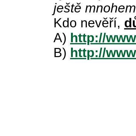
ještě mnohem 
Kdo nevěří,
d
A)
http://www
B)
http://www