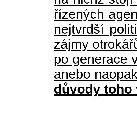
řízených agen
nejtvrdší pol
zájmy otrokář
po generace 
anebo naopak n
důvody toho 