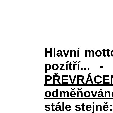
Hlavní mot
pozítří... 
PŘEVRÁCENÉM
odměňováno
stále stejně: