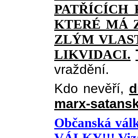
PATŘÍCÍCH
KTERÉ MÁ Z
ZLÝM VLAST
LIKVIDACI.
vraždění.
Kdo nevěří,
d
marx-satansk
Občanská válk
VÁLKY!!!
Viz