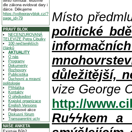
tento formulář. Musíme
dle zákona evidovat dary i
dárce. Děkujeme
Místo předml
https://voltepravyblok.cz/?
page_id=79
politické bdě
PRAVÝ BLOK
NECENZUROVANÁ
TELEVIZE Petra Cibulky
informačníc
100 nejčtenějších
článků
AKTUALITY
mnohovrstev
O nás
Programy
Dokumenty
důležitější, 
Rozhovory
Publicistika
Duchovní a mravní
politologie
vize George O
Přihláška
Kontakty
O předsedovi
http://www.c
Krajské organizace
English Versions
Podpisové akce
Ruϟϟkem a n
Diskusní fórum
Transparentni ucty
NAŠE ANKETA
Existuje Bůh?