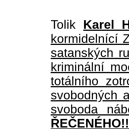
Tolik
Karel 
kormidelnící Z
satanských r
kriminální m
totálního zo
svobodných a 
svoboda nábo
ŘEČENÉHO!!