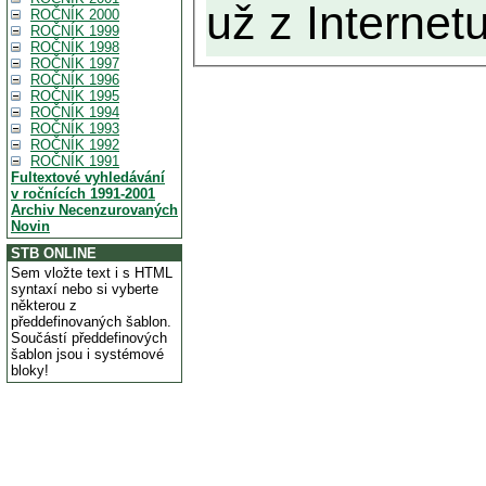
už z Internetu
ROČNÍK 2000
ROČNÍK 1999
ROČNÍK 1998
ROČNÍK 1997
ROČNÍK 1996
ROČNÍK 1995
ROČNÍK 1994
ROČNÍK 1993
ROČNÍK 1992
ROČNÍK 1991
Fultextové vyhledávání
v ročnících 1991-2001
Archiv Necenzurovaných
Novin
STB ONLINE
Sem vložte text i s HTML
syntaxí nebo si vyberte
některou z
předdefinovaných šablon.
Součástí předdefinových
šablon jsou i systémové
bloky!