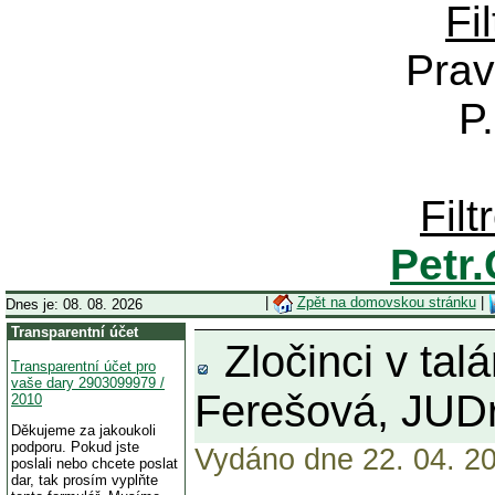
Fi
Prav
P
Fil
Petr
|
Zpět na domovskou stránku
|
Dnes je: 08. 08. 2026
Transparentní účet
Zločinci v ta
Transparentní účet pro
vaše dary 2903099979 /
Ferešová, JUDr
2010
Děkujeme za jakoukoli
podporu. Pokud jste
Vydáno dne 22. 04. 20
poslali nebo chcete poslat
dar, tak prosím vyplňte