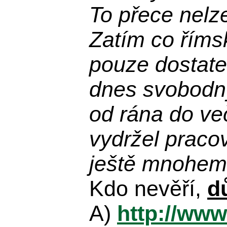
To přece nelz
Zatím co říms
pouze dostatek
dnes svobodn
od rána do več
vydržel praco
ještě mnohem 
Kdo nevěří,
d
A)
http://www