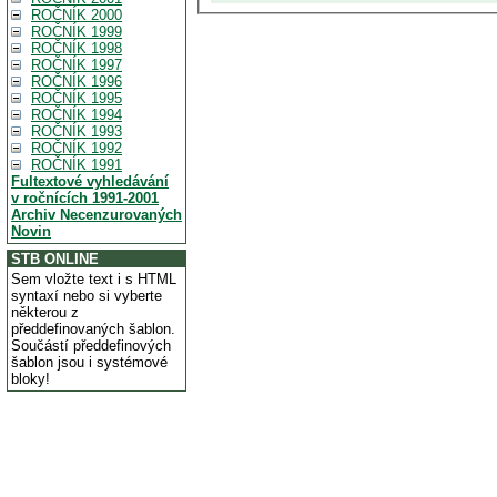
ROČNÍK 2000
ROČNÍK 1999
ROČNÍK 1998
ROČNÍK 1997
ROČNÍK 1996
ROČNÍK 1995
ROČNÍK 1994
ROČNÍK 1993
ROČNÍK 1992
ROČNÍK 1991
Fultextové vyhledávání
v ročnících 1991-2001
Archiv Necenzurovaných
Novin
STB ONLINE
Sem vložte text i s HTML
syntaxí nebo si vyberte
některou z
předdefinovaných šablon.
Součástí předdefinových
šablon jsou i systémové
bloky!