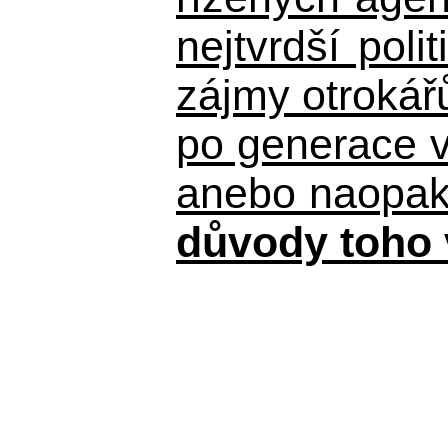
nejtvrdší pol
zájmy otrokář
po generace 
anebo naopak n
důvody toho 