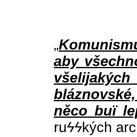
„
Komunismus
aby všechno
všelijakýc
bláznovské, 
něco buï le
ru
ϟϟ
kých arc