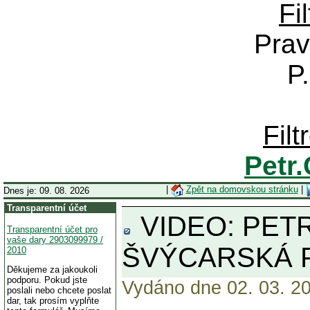
Fi
Prav
P
Fil
Petr
|
Zpět na domovskou stránku
|
Dnes je: 09. 08. 2026
Transparentní účet
VIDEO: PETR
Transparentní účet pro
vaše dary 2903099979 /
ŠVÝCARSKÁ P
2010
Děkujeme za jakoukoli
podporu. Pokud jste
Vydáno dne 02. 03. 20
poslali nebo chcete poslat
dar, tak prosím vyplňte