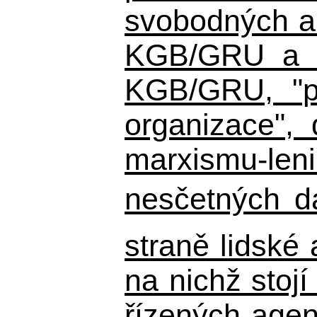
svobodných a 
KGB/GRU a ná
KGB/GRU,
"po
organizace", 
marxismu-leni
nesčetných d
straně lidské
na nichž stojí
řízených agen