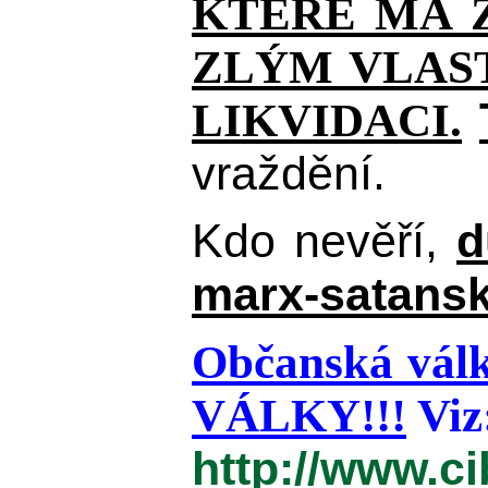
KTERÉ MÁ Z
ZLÝM VLAST
LIKVIDACI.
vraždění.
Kdo nevěří,
d
marx-satansk
Občanská válk
VÁLKY!!!
Viz
http://www.c