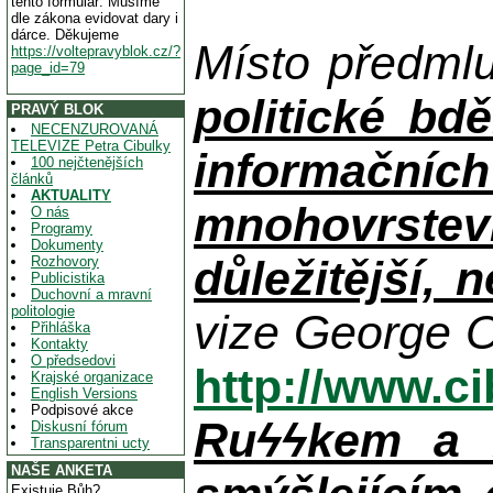
tento formulář. Musíme
dle zákona evidovat dary i
dárce. Děkujeme
Místo předml
https://voltepravyblok.cz/?
page_id=79
politické bdě
PRAVÝ BLOK
NECENZUROVANÁ
TELEVIZE Petra Cibulky
informačníc
100 nejčtenějších
článků
AKTUALITY
mnohovrstev
O nás
Programy
Dokumenty
důležitější, 
Rozhovory
Publicistika
Duchovní a mravní
politologie
vize George O
Přihláška
Kontakty
O předsedovi
http://www.c
Krajské organizace
English Versions
Podpisové akce
Ruϟϟkem a n
Diskusní fórum
Transparentni ucty
NAŠE ANKETA
Existuje Bůh?