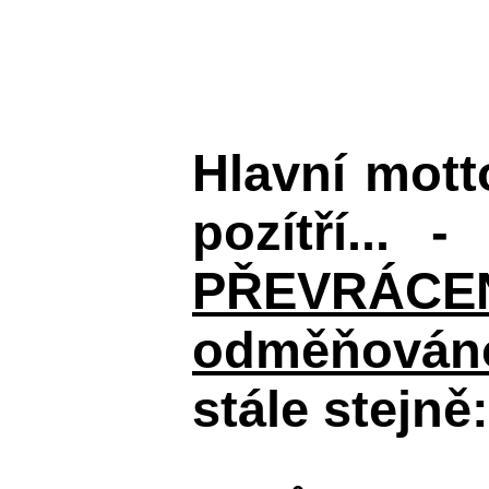
Hlavní mot
pozítří... 
PŘEVRÁCENÉM
odměňováno
stále stejně: