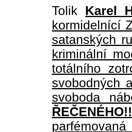
Tolik
Karel 
kormidelnící Z
satanských r
kriminální m
totálního zo
svobodných a 
svoboda nábo
ŘEČENÉHO!!
parfémovaná 