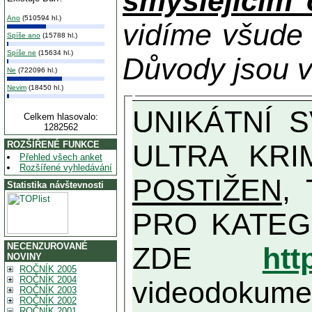
smýšlejícím
Ano
(510594 hl.)
vidíme všude
Spíše ano
(15788 hl.)
Spíše ne
(15634 hl.)
Důvody jsou v
Ne
(722096 hl.)
Nevim
(18450 hl.)
UNIKÁTNÍ SVĚDECTVÍ ZE SOUČASNOSTI: PŘEDSEDA VLASTIZRÁDNÉ VLÁDY KGB MIMOŘÁDNĚ DETAILNĚ O
Celkem hlasovalo:
1282562
ULTRA KRI
ROZŠÍŘENÉ FUNKCE
Přehled všech anket
Rozšířené vyhledávání
POSTIŽEN
, T
Statistika návštevnosti
PRO KATEGORII TĚCH VŮBEC NEJVYŠŠÍC
NECENZUROVANÉ
ZDE
htt
NOVINY
ROČNÍK 2005
ROČNÍK 2004
videodokument
ROČNÍK 2003
ROČNÍK 2002
ROČNÍK 2001