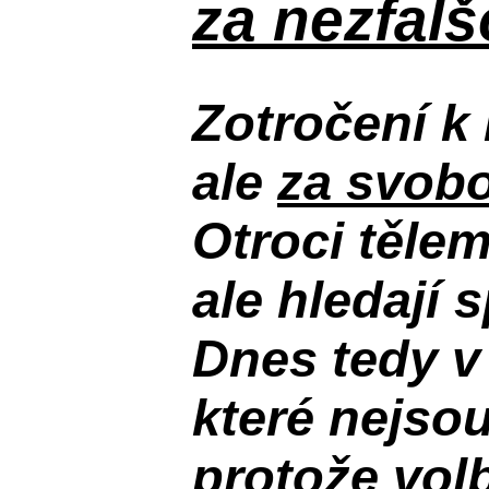
za nezfal
Zotročení k 
ale
za svobo
Otroci těle
ale hledají 
Dnes tedy v
které nejso
protože volb