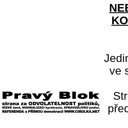
NE
KO
Jedi
ve 
St
pře