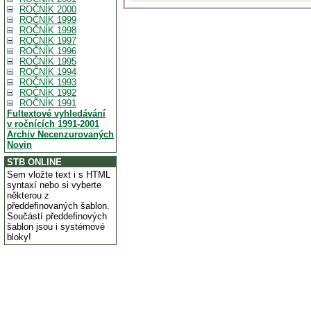
ROČNÍK 2000
ROČNÍK 1999
ROČNÍK 1998
ROČNÍK 1997
ROČNÍK 1996
ROČNÍK 1995
ROČNÍK 1994
ROČNÍK 1993
ROČNÍK 1992
ROČNÍK 1991
Fultextové vyhledávání
v ročnících 1991-2001
Archiv Necenzurovaných
Novin
STB ONLINE
Sem vložte text i s HTML
syntaxí nebo si vyberte
některou z
předdefinovaných šablon.
Součástí předdefinových
šablon jsou i systémové
bloky!