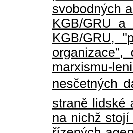
svobodných a 
KGB/GRU a ná
KGB/GRU,
"po
organizace", 
marxismu-leni
nesčetných d
straně lidské
na nichž stojí
řízených agen