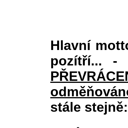
Hlavní mot
pozítří... 
PŘEVRÁCENÉM
odměňováno
stále stejně: