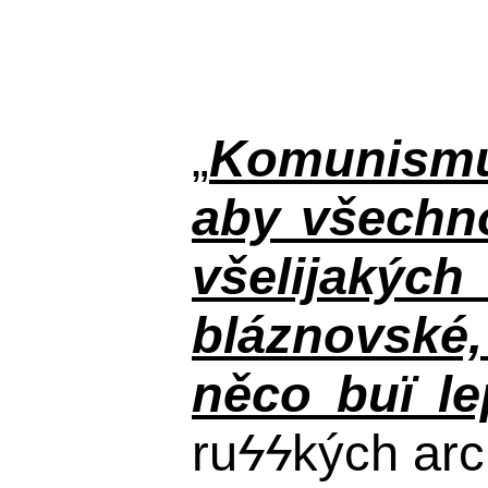
„
Komunismus
aby všechno
všelijakýc
bláznovské, 
něco buï le
ru
ϟϟ
kých arc