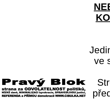
NE
KO
Jedi
ve 
St
pře