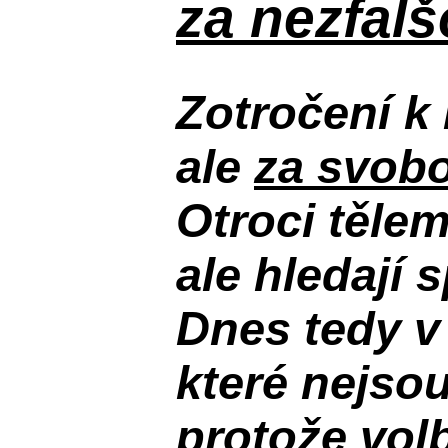
za nezfal
Zotročení k 
ale
za svobo
Otroci těle
ale hledají 
Dnes tedy v
které nejso
protože volb