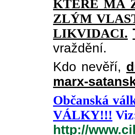
KTERÉ MÁ Z
ZLÝM VLAST
LIKVIDACI.
vraždění.
Kdo nevěří,
d
marx-satansk
Občanská válk
VÁLKY!!!
Viz
http://www.c