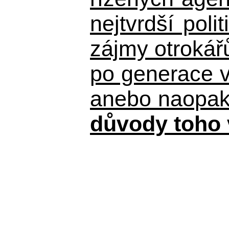
nejtvrdší pol
zájmy otrokář
po generace 
anebo naopak n
důvody toho 