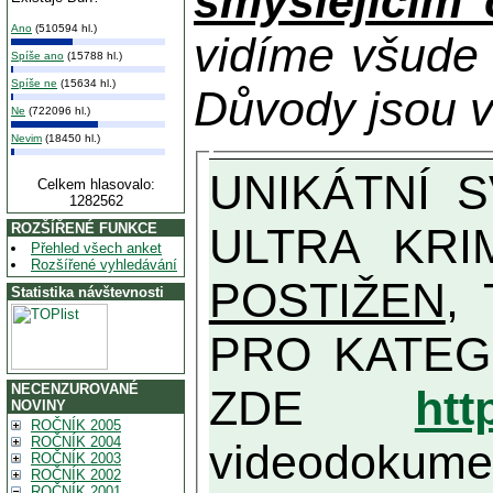
smýšlejícím
Ano
(510594 hl.)
vidíme všude
Spíše ano
(15788 hl.)
Spíše ne
(15634 hl.)
Důvody jsou v
Ne
(722096 hl.)
Nevim
(18450 hl.)
UNIKÁTNÍ SVĚDECTVÍ ZE SOUČASNOSTI: PŘEDSEDA VLASTIZRÁDNÉ VLÁDY KGB MIMOŘÁDNĚ DETAILNĚ O
Celkem hlasovalo:
1282562
ULTRA KRI
ROZŠÍŘENÉ FUNKCE
Přehled všech anket
Rozšířené vyhledávání
POSTIŽEN
, T
Statistika návštevnosti
PRO KATEGORII TĚCH VŮBEC NEJVYŠŠÍC
NECENZUROVANÉ
ZDE
htt
NOVINY
ROČNÍK 2005
ROČNÍK 2004
videodokument
ROČNÍK 2003
ROČNÍK 2002
ROČNÍK 2001