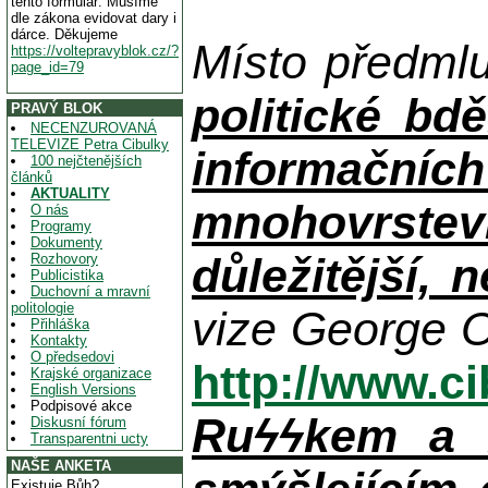
tento formulář. Musíme
dle zákona evidovat dary i
dárce. Děkujeme
Místo předml
https://voltepravyblok.cz/?
page_id=79
politické bdě
PRAVÝ BLOK
NECENZUROVANÁ
TELEVIZE Petra Cibulky
informačníc
100 nejčtenějších
článků
AKTUALITY
mnohovrstev
O nás
Programy
Dokumenty
důležitější, 
Rozhovory
Publicistika
Duchovní a mravní
politologie
vize George O
Přihláška
Kontakty
O předsedovi
http://www.c
Krajské organizace
English Versions
Podpisové akce
Ruϟϟkem a n
Diskusní fórum
Transparentni ucty
NAŠE ANKETA
Existuje Bůh?