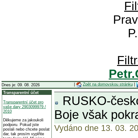
Fi
Prav
P
Fil
Petr
|
Zpět na domovskou stránku
|
Dnes je: 09. 08. 2026
Transparentní účet
RUSKO-česko-s
Transparentní účet pro
vaše dary 2903099979 /
Boje však pokrač
2010
Děkujeme za jakoukoli
podporu. Pokud jste
Vydáno dne 13. 03. 20
poslali nebo chcete poslat
dar, tak prosím vyplňte