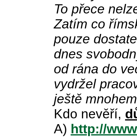
To přece nelz
Zatím co říms
pouze dostatek
dnes svobodn
od rána do več
vydržel praco
ještě mnohem 
Kdo nevěří,
d
A)
http://www