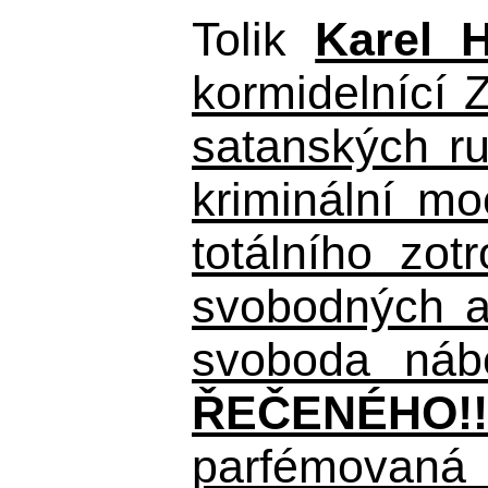
Tolik
Karel 
kormidelnící Z
satanských r
kriminální m
totálního zo
svobodných a 
svoboda nábo
ŘEČENÉHO!!
parfémovaná 