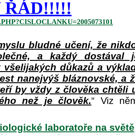
ŘÁD!!!!!
.PHP?CISLOCLANKU=2005073101
slu bludné učení, že nikdo
lečné, a každý dostával 
 všelijakých důkazů a výklad
jest nanejvýš bláznovské, a 
teří by vždy z člověka chtěli 
ého než je člověk.
“ Viz ně
iologické laboratoře na světě