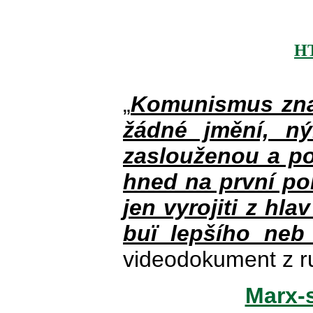
H
„
Komunismus zna
žádné jmění, n
zaslouženou a po
hned na první po
jen vyrojiti z hla
buï lepšího neb
videodokument z r
Marx-s