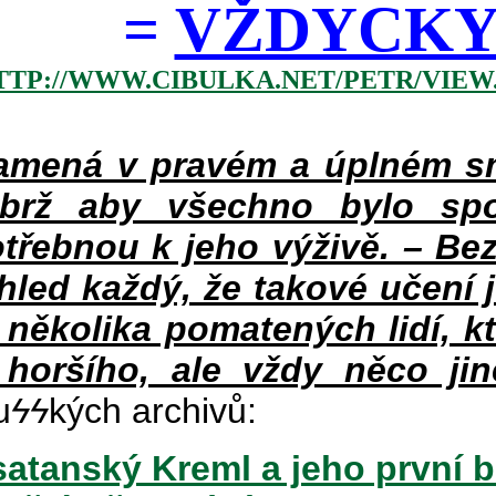
=
VŽDYCKY 
TTP://WWW.CIBULKA.NET/PETR/VIEW
mená v pravém a úplném smy
ýbrž aby všechno bylo spo
třebnou k jeho výživě. – Bez
hled každý, že takové učení 
v několika pomatených lidí, k
 horšího, ale vždy něco jin
u
ϟϟ
kých archivů:
atanský Kreml a jeho první b