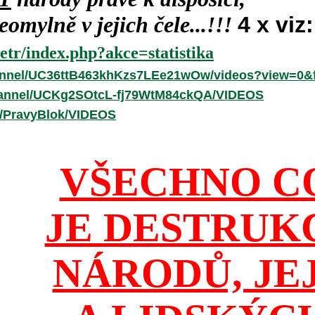
omylně v jejich čele...!!!
4 x viz:
etr/index.php?akce=statistika
annel/UC36ttB463khKzs7LEe21wOw/videos?view=0&f
hannel/UCKg2SOtcL-fj79WtM84ckQA/VIDEOS
r/PravyBlok/VIDEOS
VŠECHNO C
JE DESTRUK
NÁRODŮ, JE