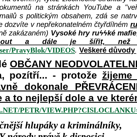
dokumentů na stránkách YouTube a "veře
 mailů s politickým obsahem, zdá se natr
e dozvíte v nepřekonatelném čtyřdílném
r
šně zakázaném)
Vysoké hry ru
ϟϟké mafie
hnout a dále je šířit, než 
.
Veškeré důvody 
user/PravyBlok/VIDEOS
dé
OBČANY NEODVOLATELN
a, pozítří... - protože
žijeme
vně dokonale PŘEVRÁCENÉM
e a to nejlepší dole a ve kte
.NET/PETR/VIEW.PHP?CISLOCLANKU=
čnější hlupáky a kriminálníky,
Y
národy právě k disposici,