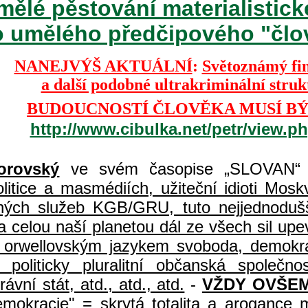
mělé pěstování materialisti
o umělého předčipového "člově
NANEJVÝŠ AKTUÁLNÍ
:
Světoznámý fi
a další podobné ultrakriminální stru
BUDOUCNOSTÍ ČLOVĚKA MUSÍ BÝ
http://www.cibulka.net/petr/view.
orovský
ve svém časopise „SLOVAN“ 
itice a masmédiích, užiteční idioti Moskvy
jných služeb KGB/GRU, tuto nejjednodušš
 celou naší planetou dál ze všech sil upe
jí orwellovským jazykem svoboda, demokr
, politicky pluralitní občanská spole
vní stát, atd., atd., atd.
-
VŽDY OVŠEM
demokracie" = skrytá totalita a arogance