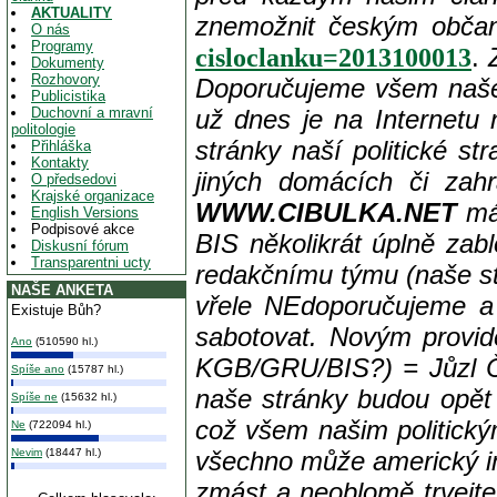
AKTUALITY
znemožnit českým občanů
O nás
Programy
.
cisloclanku=2013100013
Dokumenty
Rozhovory
Doporučujeme všem naše
Publicistika
Duchovní a mravní
už dnes je na Internetu 
politologie
stránky naší politické st
Přihláška
Kontakty
jiných domácích či zahr
O předsedovi
Krajské organizace
WWW.CIBULKA.NET
má 
English Versions
Podpisové akce
BIS několikrát úplně zab
Diskusní fórum
Transparentni ucty
redakčnímu týmu (naše s
NAŠE ANKETA
vřele NEdoporučujeme a p
Existuje Bůh?
sabotovat. Novým provid
Ano
(510590 hl.)
KGB/GRU/BIS?)
= Jůzl Č
Spíše ano
(15787 hl.)
naše stránky budou opět 
Spíše ne
(15632 hl.)
což všem našim politick
Ne
(722094 hl.)
Nevim
(18447 hl.)
všechno může americký im
zmást a neoblomě trvejte 