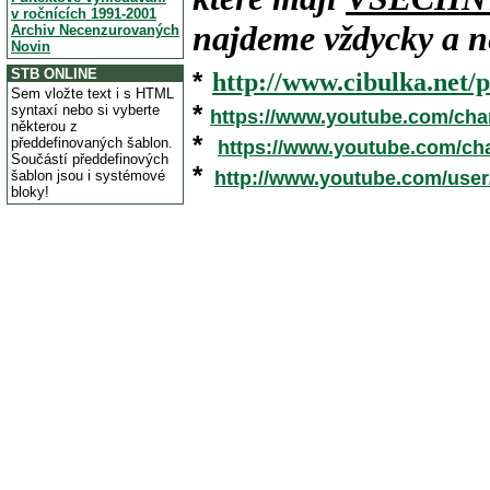
v ročnících 1991-2001
najdeme vždycky a ne
Archiv Necenzurovaných
Novin
STB ONLINE
*
http://www.cibulka.net/p
Sem vložte text i s HTML
*
syntaxí nebo si vyberte
https://www.youtube.com/ch
některou z
*
předdefinovaných šablon.
https://www.youtube.com/c
Součástí předdefinových
*
šablon jsou i systémové
http://www.youtube.com/use
bloky!