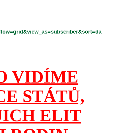
low=grid&view_as=subscriber&sort=da
O VIDÍME
CE STÁTŮ,
JICH ELIT