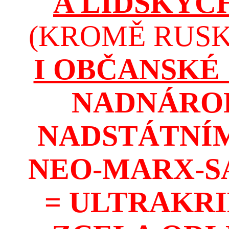
A LIDSKÝC
(KROMĚ RUSKA
I OBČANSKÉ
NADNÁROD
NADSTÁTNÍM
NEO-MARX-S
= ULTRAKR