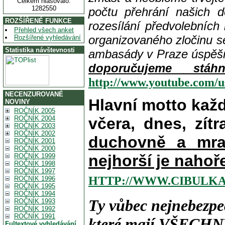
Celkem hlasovalo:
1282550
počtu přehrání našich 
ROZŠÍŘENÉ FUNKCE
rozesílání předvolebních
Přehled všech anket
organizovaného zločinu s
Rozšířené vyhledávání
Statistika návštevnosti
ambasády v Praze úspě
doporučujeme stá
http://www.youtube.com/
NECENZUROVANÉ
Hlavní motto kaž
NOVINY
ROČNÍK 2005
ROČNÍK 2004
včera, dnes, zítr
ROČNÍK 2003
ROČNÍK 2002
duchovně a mra
ROČNÍK 2001
ROČNÍK 2000
nejhorší je nahoř
ROČNÍK 1999
ROČNÍK 1998
ROČNÍK 1997
HTTP://WWW.CIBULKA
ROČNÍK 1996
ROČNÍK 1995
ROČNÍK 1994
Ty vůbec nejnebezpe
ROČNÍK 1993
ROČNÍK 1992
ROČNÍK 1991
které mají
VŠECHN
Fultextové vyhledávání