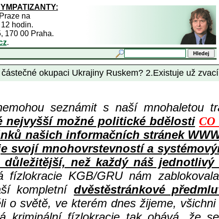
SYMPATIZANTY:
 Praze na
 12 hodin.
5, 170 00 Praha.
cz
.
 k částečné okupaci Ukrajiny Ruskem? 2.Existuje už zvac
nemohou seznámit s naší mnohaletou tr
ejvyšší možné politické bdělosti
CO 
ů článků našich informačních stránek 
 je svojí mnohovrstevností a systémov
důležitější, než každý náš jednotlivý
ná fízlokracie KGB/GRU nám zablokovala
aší kompletní
dvěstěstránkové předmlu
i o světě, ve kterém dnes žijeme, všichni
 kriminální fízlokracie tak obává, že s