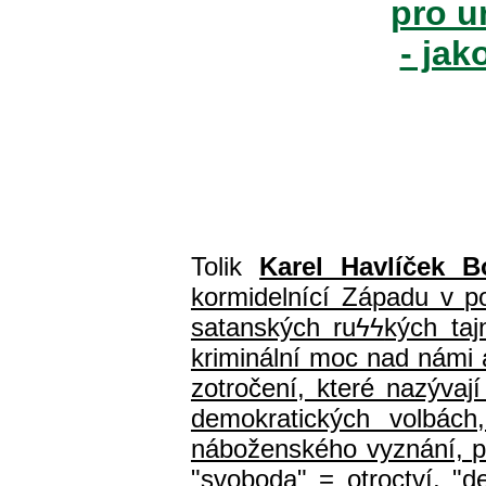
pro u
- jak
Tolik
Karel Havlíček B
kormidelnící Západu v pol
satanských ru
ϟϟ
kých ta
kriminální moc nad námi a
zotročení, které nazýva
demokratických volbách
náboženského vyznání, prá
"svoboda" = otroctví, "