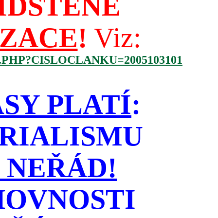
IDŠTĚNÉ
IZACE
!
Viz:
.PHP?CISLOCLANKU=2005103101
SY PLATÍ
:
RIALISMU
 NEŘÁD!
HOVNOSTI