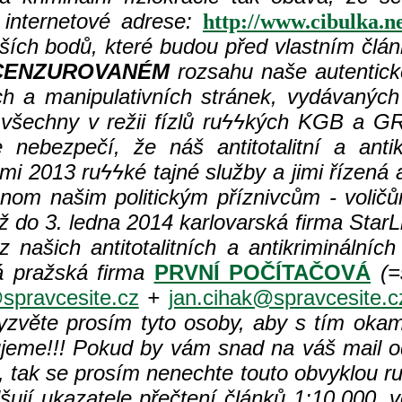
internetové adrese:
http://www.cibulka.n
ějších bodů, které budou před vlastním člá
CENZUROVANÉM
rozsahu naše autentick
h a manipulativních stránek, vydávaných 
 všechny v režii fízlů ru
ϟϟkých KGB a GRU
nebezpečí, že náš antitotalitní a antik
mi 2013 ru
ϟϟké tajné služby a jimi řízená
enom našim politickým příznivcům - volič
 do 3. ledna 2014 karlovarská firma StarL
 našich antitotalitních a antikriminálníc
 pražská firma
PRVNÍ POČÍTAČOVÁ
(=s
spravcesite.cz
+
jan.cihak@spravcesite.c
zvěte prosím tyto osoby, aby s tím okamž
jeme!!! Pokud by vám snad na váš mail o
 tak se prosím nenechte touto obvyklou r
lšují ukazatele přečtení článků 1:10.000, 