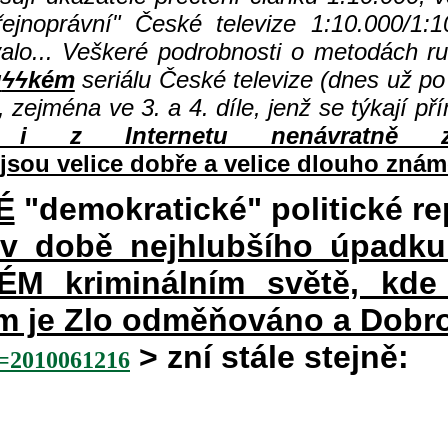
jnoprávní" České televize 1:10.000/1:1
valo... Veškeré podrobnosti o metodách r
u
ϟϟkém
seriálu České televize (dnes už po 
, zejména ve 3. a 4. díle, jenž se týkají p
i z Internetu nenávratně z
jsou velice dobře a velice dlouho znám
É
"demokratické" politické re
 v době nejhlubšího úpadku
 kriminálním světě, kde 
rém je Zlo odměňováno a Dobr
> zní stále stejně:
2010061216