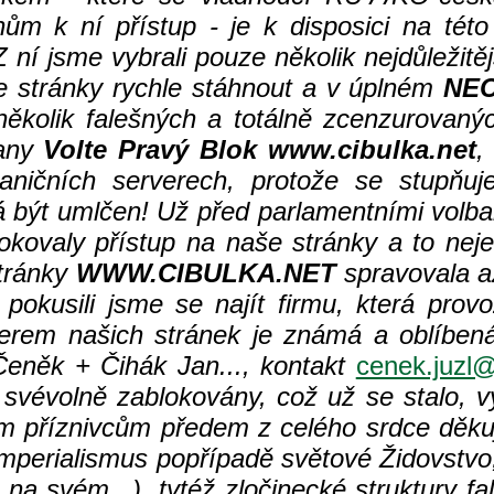
m k ní přístup - je k disposici na této 
Z ní jsme vybrali pouze několik nejdůležit
 stránky rychle stáhnout a v úplném
NE
několik falešných a totálně zcenzurovanýc
rany
Volte Pravý Blok www.cibulka.net
,
aničních serverech, protože se stupňuje 
být umlčen! Už před parlamentními volba
lokovaly přístup na naše stránky a to nej
tránky
WWW.CIBULKA.NET
spravovala až
okusili jsme se najít firmu, která provoz
erem našich stránek je známá a oblíbená
eněk + Čihák Jan..., kontakt
cenek.juzl@
svévolně zablokovány, což už se stalo, vy
ým příznivcům předem z celého srdce děku
perialismus popřípadě světové Židovstvo,
na svém...), tytéž zločinecké struktury fa