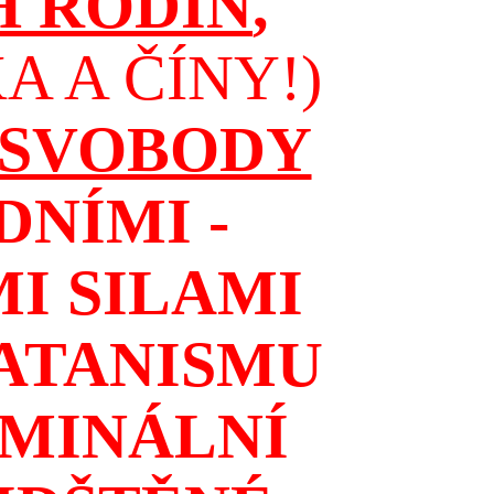
H RODIN
,
 A ČÍNY!)
 SVOBODY
NÍMI -
I SILAMI
ATANISMU
IMINÁLNÍ