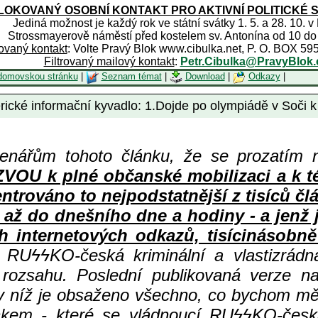
OKOVANÝ OSOBNÍ KONTAKT PRO AKTIVNÍ POLITICKÉ 
Jediná možnost je každý rok ve státní svátky 1. 5. a 28. 10. v
Strossmayerově náměstí před kostelem sv. Antonína od 10 do
rovaný kontakt
: Volte Pravý Blok www.cibulka.net, P. O. BOX 59
Filtrovaný mailový kontakt
:
Petr.Cibulka@PravyBlok.
domovskou stránku
|
Seznam témat
|
Download
|
Odkazy
|
derické informační kyvadlo: 1.Dojde po olympiádě v Soči
enářům tohoto článku, že se prozatím 
 k plné občanské mobilizaci a k té n
centrováno to nejpodstatnější z tisíc
 až do dnešního dne a hodiny - a jenž
h internetových odkazů, tisícinásobně 
ní RU
ϟϟKO-česká kriminální a vlastizrád
 rozsahu. Poslední publikovaná verze n
 v níž je obsaženo všechno, co bychom měl
kem - které se vládnoucí RU
ϟϟKO-česká