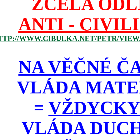
ZCELA ODL
ANTI - CIVIL
TTP://WWW.CIBULKA.NET/PETR/VIEW
NA VĚČNÉ ČA
VLÁDA MATE
=
VŽDYCKY
VLÁDA DUC