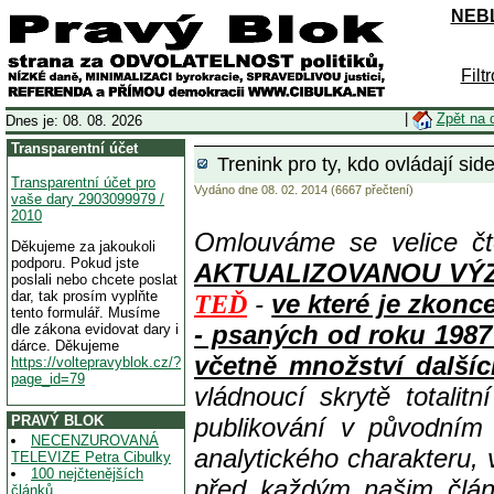
NEBL
Filt
|
Zpět na 
Dnes je: 08. 08. 2026
Transparentní účet
Trenink pro ty, kdo ovládají si
Transparentní účet pro
Vydáno dne 08. 02. 2014 (6667 přečtení)
vaše dary 2903099979 /
2010
Omlouváme se velice čt
Děkujeme za jakoukoli
podporu. Pokud jste
AKTUALIZOVANOU VÝZVOU
poslali nebo chcete poslat
dar, tak prosím vyplňte
-
ve které je zkon
TEĎ
tento formulář. Musíme
- psaných od roku 1987
dle zákona evidovat dary i
dárce. Děkujeme
včetně množství dalšíc
https://voltepravyblok.cz/?
page_id=79
vládnoucí skrytě totalit
PRAVÝ BLOK
publikování v původním
NECENZUROVANÁ
analytického charakteru,
TELEVIZE Petra Cibulky
100 nejčtenějších
před každým našim člán
článků