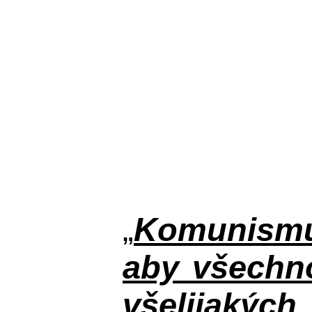
„
Komunismus
aby všechno
všelijakýc