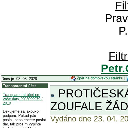
Fi
Prav
P
Fil
Petr
|
Zpět na domovskou stránku
|
Dnes je: 08. 08. 2026
Transparentní účet
PROTIČESKÁ 
Transparentní účet pro
vaše dary 2903099979 /
ZOUFALE ŽÁD
2010
Děkujeme za jakoukoli
podporu. Pokud jste
Vydáno dne 23. 04. 20
poslali nebo chcete poslat
dar, tak prosím vyplňte