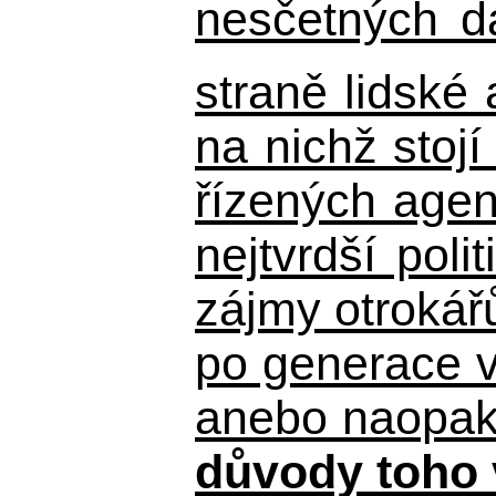
nesčetných d
straně lidské
na nichž stojí
řízených agen
nejtvrdší pol
zájmy otrokář
po generace 
anebo naopak n
důvody toho 