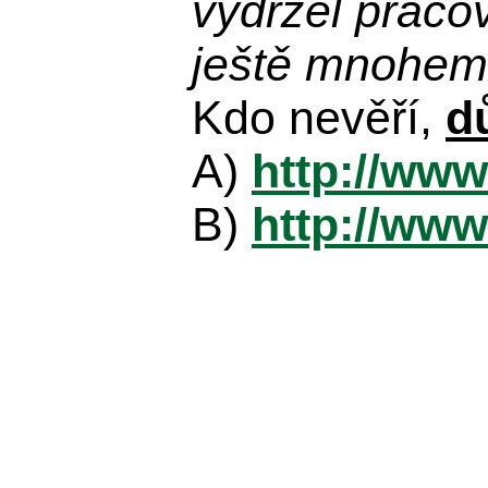
vydržel praco
ještě mnohem 
Kdo nevěří,
d
A)
http://www
B)
http://www