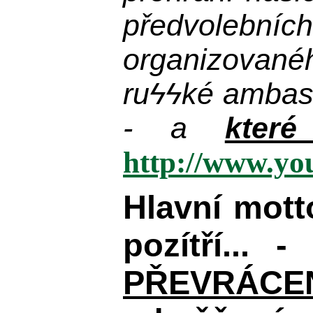
předvolebníc
organizované
ru
ϟϟ
ké ambas
- a
kter
http://www.y
Hlavní mot
pozítří... 
PŘEVRÁCENÉM