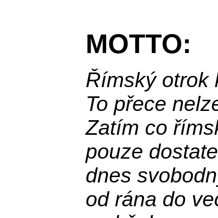
MOTTO:
Římský otrok 
To přece nelz
Zatím co říms
pouze dostatek
dnes svobodn
od rána do več