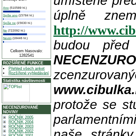
umístěné pře
Ano
(510589 hl.)
úplně zne
Spíše ano
(15784 hl.)
Spíše ne
(15630 hl.)
http://www.ci
Ne
(722092 hl.)
Nevim
(18446 hl.)
budou před
Celkem hlasovalo:
NECENZUR
1282541
ROZŠÍŘENÉ FUNKCE
Přehled všech anket
zcenzurovanýc
Rozšířené vyhledávání
Statistika návštevnosti
www.cibulka.
protože se st
NECENZUROVANÉ
NOVINY
parlamentními
ROČNÍK 2005
ROČNÍK 2004
ROČNÍK 2003
naše stránky
ROČNÍK 2002
ROČNÍK 2001