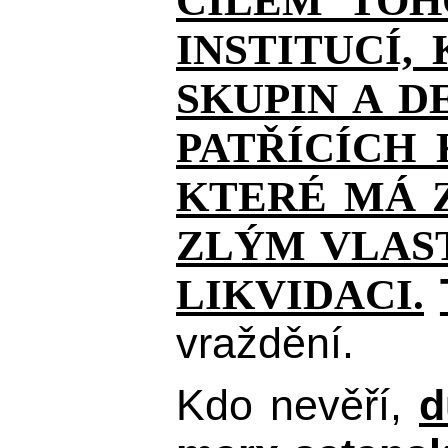
CÍLEM TOH
INSTITUCÍ,
SKUPIN A D
PATŘÍCÍCH
KTERÉ MÁ Z
ZLÝM VLAST
LIKVIDACI.
vraždění.
Kdo nevěří,
d