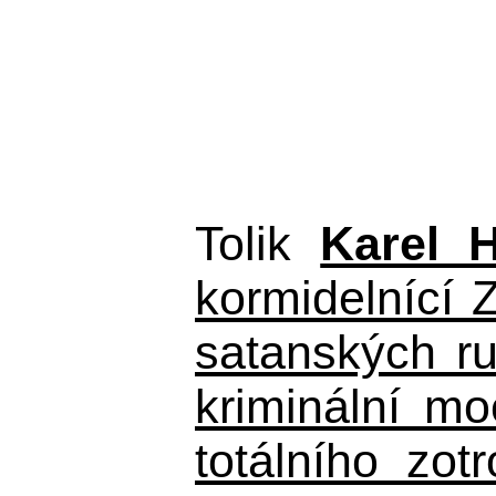
Tolik
Karel 
kormidelnící Z
satanských r
kriminální m
totálního zo