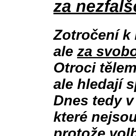
za nezfal
Zotročení k 
ale
za svobo
Otroci těle
ale hledají 
Dnes tedy v
které nejso
protože volb