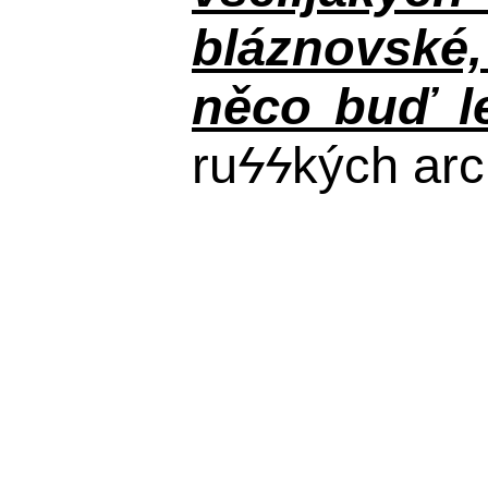
bláznovské, 
něco buď le
ru
ϟϟ
kých arc