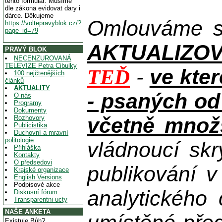
tento formulář. Musíme
dle zákona evidovat dary i
dárce. Děkujeme
Omlouváme se
https://voltepravyblok.cz/?
page_id=79
AKTUALIZOVAN
PRAVÝ BLOK
NECENZUROVANÁ
TELEVIZE Petra Cibulky
-
ve kte
TEĎ
100 nejčtenějších
článků
AKTUALITY
- psaných od
O nás
Programy
Dokumenty
včetně množs
Rozhovory
Publicistika
Duchovní a mravní
politologie
vládnoucí skr
Přihláška
Kontakty
O předsedovi
publikování 
Krajské organizace
English Versions
Podpisové akce
analytického
Diskusní fórum
Transparentni ucty
NAŠE ANKETA
Existuje Bůh?