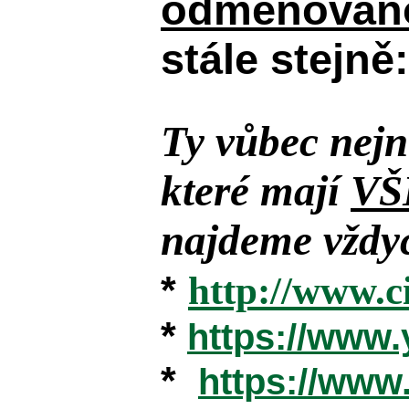
odměňováno
stále stejně:
Ty vůbec nejn
které mají
VŠ
najdeme vždyc
*
http://www.c
*
https://www
*
https://ww