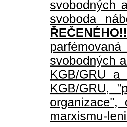
svobodných a 
svoboda nábo
ŘEČENÉHO!!
parfémovaná 
svobodných a 
KGB/GRU a ná
KGB/GRU,
"po
organizace", 
marxismu-leni