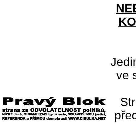
NE
KO
Jedi
ve 
St
pře