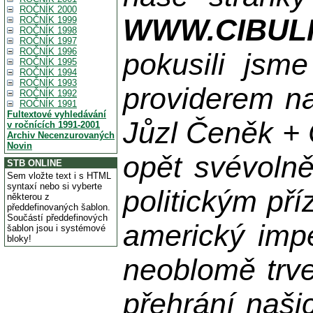
ROČNÍK 2000
WWW.CIBUL
ROČNÍK 1999
ROČNÍK 1998
ROČNÍK 1997
ROČNÍK 1996
pokusili jsme
ROČNÍK 1995
ROČNÍK 1994
ROČNÍK 1993
providerem na
ROČNÍK 1992
ROČNÍK 1991
Fultextové vyhledávání
Jůzl Čeněk + 
v ročnících 1991-2001
Archiv Necenzurovaných
Novin
opět svévolně
STB ONLINE
Sem vložte text i s HTML
syntaxí nebo si vyberte
politickým př
některou z
předdefinovaných šablon.
Součástí předdefinových
americký impe
šablon jsou i systémové
bloky!
neoblomě trvej
přehrání naši