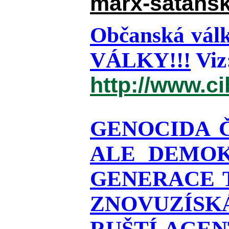
marx-satansk
Občanská válk
VÁLKY!!!
Viz
http://www.c
GENOCIDA 
ALE DEMOK
GENERACE T
ZNOVUZÍSKÁ
RUŠTÍ AGEN