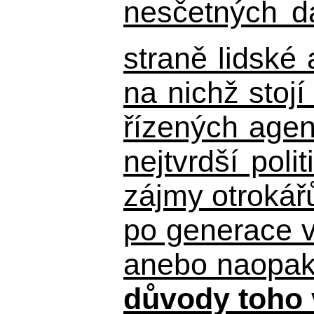
nesčetných d
straně lidské
na nichž stojí
řízených agen
nejtvrdší pol
zájmy otrokář
po generace 
anebo naopak n
důvody toho 