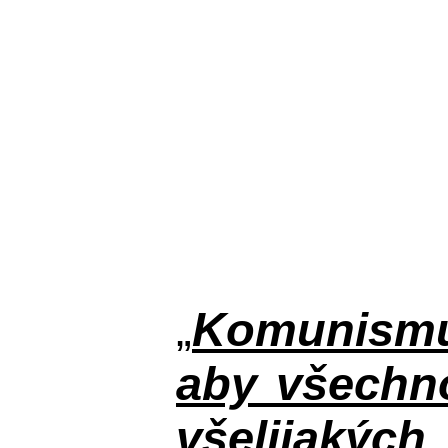
„
Komunismus
aby všechno
všelijakýc