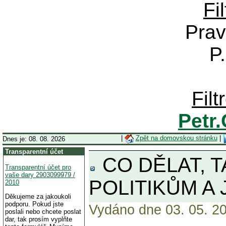
Fi
Prav
P
Fil
Petr
|
Zpět na domovskou stránku
|
Dnes je: 08. 08. 2026
Transparentní účet
CO DĚLAT, 
Transparentní účet pro
vaše dary 2903099979 /
POLITIKŮM A
2010
Děkujeme za jakoukoli
podporu. Pokud jste
Vydáno dne 03. 05. 20
poslali nebo chcete poslat
dar, tak prosím vyplňte