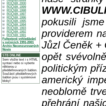
ROČNÍK 2000
WWW.CIBUL
ROČNÍK 1999
ROČNÍK 1998
ROČNÍK 1997
ROČNÍK 1996
pokusili jsme
ROČNÍK 1995
ROČNÍK 1994
ROČNÍK 1993
providerem na
ROČNÍK 1992
ROČNÍK 1991
Fultextové vyhledávání
Jůzl Čeněk + 
v ročnících 1991-2001
Archiv Necenzurovaných
Novin
opět svévolně
STB ONLINE
Sem vložte text i s HTML
syntaxí nebo si vyberte
politickým př
některou z
předdefinovaných šablon.
Součástí předdefinových
americký impe
šablon jsou i systémové
bloky!
neoblomě trvej
přehrání naši