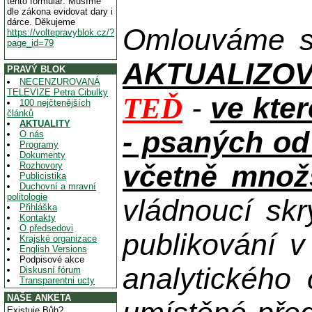
tento formulář. Musíme
dle zákona evidovat dary i
dárce. Děkujeme
Omlouváme se
https://voltepravyblok.cz/?
page_id=79
AKTUALIZOVAN
PRAVÝ BLOK
NECENZUROVANÁ
TELEVIZE Petra Cibulky
-
ve kte
TEĎ
100 nejčtenějších
článků
AKTUALITY
- psaných od
O nás
Programy
Dokumenty
včetně množs
Rozhovory
Publicistika
Duchovní a mravní
politologie
vládnoucí skr
Přihláška
Kontakty
O předsedovi
publikování 
Krajské organizace
English Versions
Podpisové akce
analytického
Diskusní fórum
Transparentni ucty
NAŠE ANKETA
Existuje Bůh?