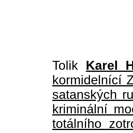
Tolik
Karel 
kormidelnící Z
satanských r
kriminální m
totálního zo