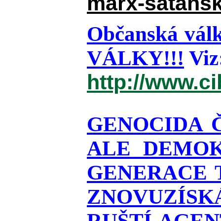
marx-satansk
Občanská válk
VÁLKY!!!
Viz
http://www.c
GENOCIDA 
ALE DEMOK
GENERACE T
ZNOVUZÍSKÁ
RUŠTÍ AGEN