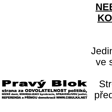
NE
KO
Jedi
ve 
St
pře