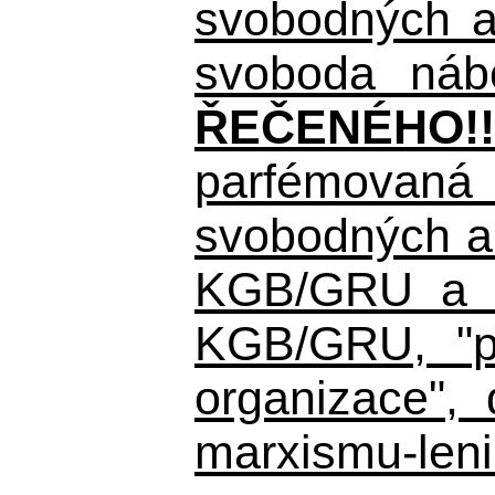
svobodných a 
svoboda nábo
ŘEČENÉHO!!
parfémovaná 
svobodných a 
KGB/GRU a ná
KGB/GRU,
"po
organizace", 
marxismu-leni