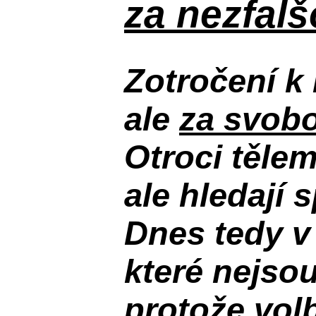
za nezfal
Zotročení k 
ale
za svobo
Otroci těle
ale hledají 
Dnes tedy v
které nejso
protože volb