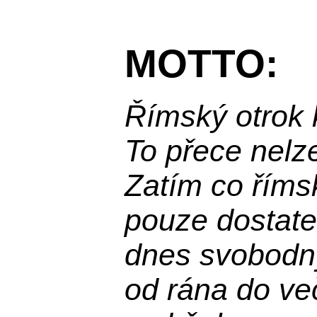
MOTTO:
Římský otrok 
To přece nelz
Zatím co říms
pouze dostatek
dnes svobodn
od rána do več