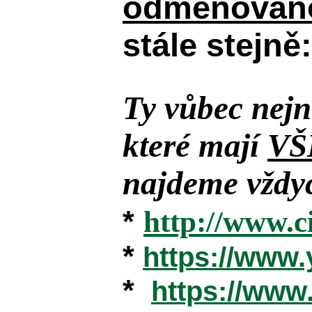
odměňováno
stále stejně:
Ty vůbec nejn
které mají
VŠ
najdeme vždyc
*
http://www.c
*
https://www
*
https://ww