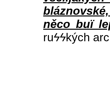
bláznovské, 
něco buï le
ru
ϟϟ
kých arc