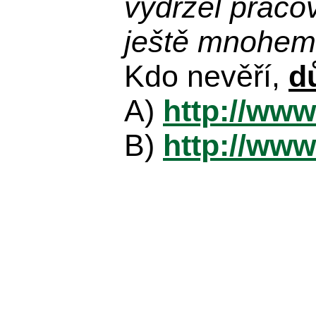
vydržel praco
ještě mnohem 
Kdo nevěří,
d
A)
http://www
B)
http://www