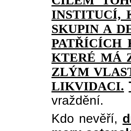
CÍLEM TOH
INSTITUCÍ,
SKUPIN A D
PATŘÍCÍCH
KTERÉ MÁ Z
ZLÝM VLAST
LIKVIDACI.
vraždění.
Kdo nevěří,
d