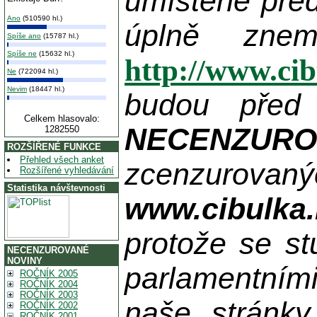
umístěné pře
Ano
(510590 hl.)
úplně zne
Spíše ano
(15787 hl.)
Spíše ne
(15632 hl.)
http://www.ci
Ne
(722094 hl.)
Nevim
(18447 hl.)
budou před
Celkem hlasovalo:
NECENZUR
1282550
ROZŠÍŘENÉ FUNKCE
Přehled všech anket
zcenzurovanýc
Rozšířené vyhledávání
Statistika návštevnosti
www.cibulka.
protože se st
NECENZUROVANÉ
NOVINY
parlamentními
ROČNÍK 2005
ROČNÍK 2004
ROČNÍK 2003
naše stránky
ROČNÍK 2002
ROČNÍK 2001