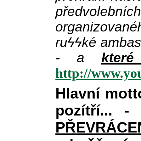
předvolebníc
organizované
ru
ϟϟ
ké ambas
- a
kter
http://www.y
Hlavní mot
pozítří... 
PŘEVRÁCENÉM