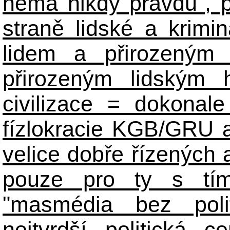
nemá nikdy pravdu", 
straně lidské a krimi
lidem a přirozeným
přirozeným lidským 
civilizace = dokonale 
fízlokracie KGB/GRU a 
velice dobře řízených 
pouze pro ty s tím
"masmédia bez poli
nejtvrdší politická c