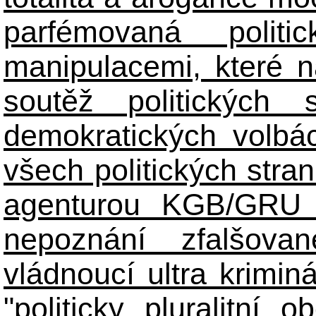
parfémovaná polit
manipulacemi, které n
soutěž politických
demokratických volbác
všech politických stran
agenturou KGB/GRU 
nepoznání zfalšova
vládnoucí ultra kriminá
"politicky pluralitní 