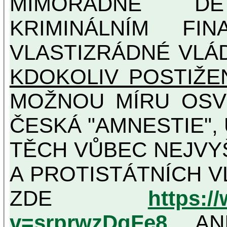
MIMOŘÁDNĚ DETAILNĚ O ULTRA
KRIMINÁLNÍM FIN
VLASTIZRÁDNÉ VLÁ
KDOKOLIV POSTIŽE
MOŽNOU MÍRU OSVĚDČENÁ VLASTIZRÁDNÁ
ČESKÁ "AMNESTIE",
TĚCH VŮBEC NEJVYŠŠÍCH PROTINÁRODNÍCH
A PROTISTÁTNÍCH V
ZDE
https:/
v=srprwzDgFe8
, AN