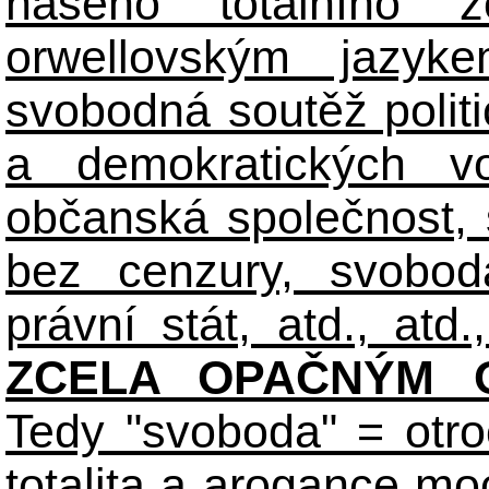
našeho totálního zo
orwellovským jazyk
svobodná soutěž polit
a demokratických volb
občanská společnost,
bez cenzury, svobod
právní stát, atd., atd.,
ZCELA OPAČNÝM O
Tedy "svoboda" = otro
totalita a arogance m