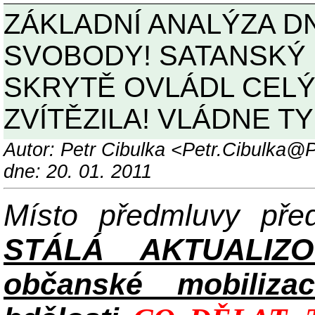
ZÁKLADNÍ ANALÝZA D
SVOBODY! SATANSKÝ
SKRYTĚ OVLÁDL CELÝ
ZVÍTĚZILA! VLÁDNE TY
Autor: Petr Cibulka <Petr.Cibulka
dne: 20. 01. 2011
Místo předmluvy př
STÁLÁ AKTUALIZ
občanské mobilizac