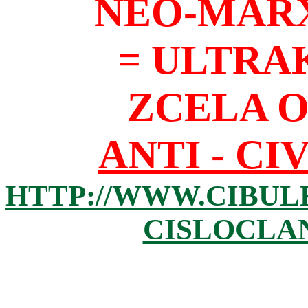
NEO-MAR
= ULTRA
ZCELA 
ANTI - CI
HTTP://WWW.CIBUL
CISLOCLAN