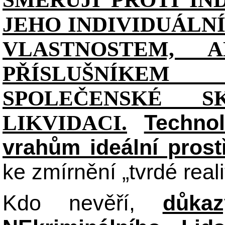
JEHO INDIVIDUÁL
VLASTNOSTEM, 
PŘÍSLUŠNÍKE
SPOLEČENSKÉ S
Technol
LIKVIDACI.
vrahům ideální prost
ke zmírnění „tvrdé reali
Kdo nevěří,
důka