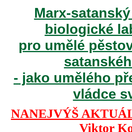
Marx-satanský 
biologické la
pro umělé pěstov
satanské
- jako umělého př
vládce sv
NANEJVÝŠ AKTUÁ
Viktor K