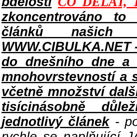
bdělosti
CO DĚLAT, 
zkoncentrováno to n
článků našich i
WWW.CIBULKA.NET - 
do dnešního dne a h
mnohovrstevností a 
včetně množství dalš
tisícinásobně důle
jednotlivý článek
- po
rychle se naplňující