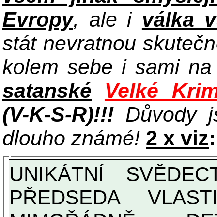
Evropy
, ale i
válka 
stát nevratnou skuteč
kolem sebe i sami n
satanské
Velké Krim
(V-K-S-R)!!!
Důvody j
dlouho známé!
2 x viz
:
UNIKÁTNÍ SVĚDECTVÍ ZE SOUČASNOSTI:
PŘEDSEDA VLAST