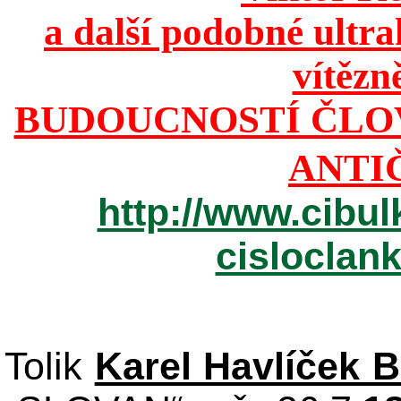
a další podobné ultr
vítězn
BUDOUCNOSTÍ ČLO
ANTI
http://www.cibul
cisloclan
Tolik
Karel Havlíček 