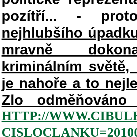
pozítří... - pr
nejhlubšího úpadku
mravně dokon
kriminálním světě, 
je nahoře a to nejl
Zlo odměňováno 
HTTP://WWW.CIBUL
CISLOCLANKU=20100