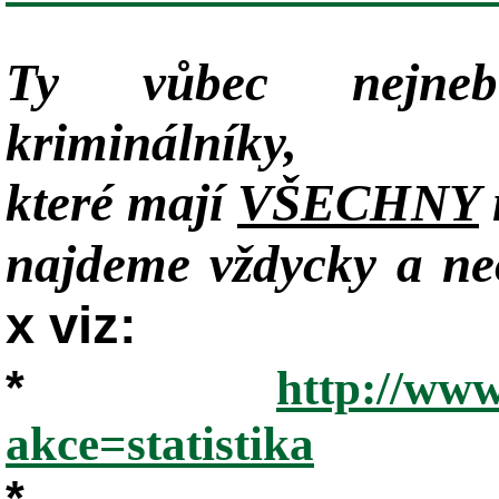
Ty vůbec nejneb
kriminálníky,
které mají
VŠECHNY
najdeme vždycky a neo
x viz:
*
http://www
akce=statistika
*