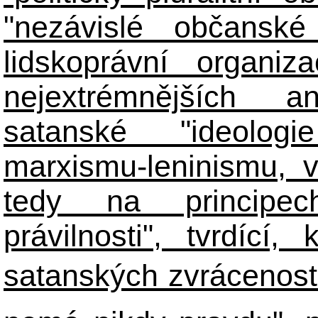
"nezávislé občanské 
lidskoprávní organiz
nejextrémnějších ant
satanské "ideologie
marxismu-leninismu, v
tedy na principech 
právilnosti", tvrdící
satanských zvráceností