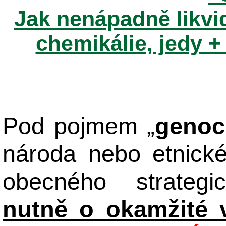
Jak nenápadně likvid
chemikálie, jedy +
Pod pojmem „
genoc
národa nebo etnick
obecného strateg
nutně o okamžité 