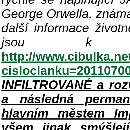
George Orwella, známá
další informace život
jsou k di
http://www.cibulka.ne
cisloclanku=2011070
INFILTROVANÉ a roz
a následná perman
hlavním městem Im
všem jinak smýšlej