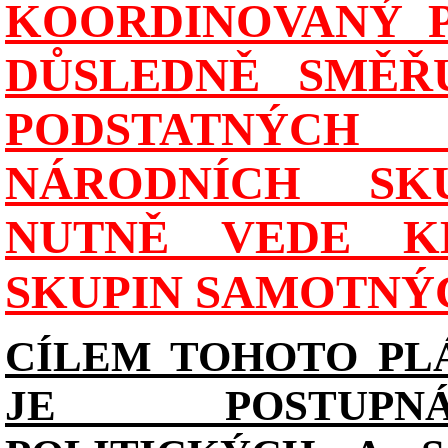
KOORDINOVANÝ P
DŮSLEDNĚ SMĚŘU
PODSTATNÝCH
NÁRODNÍCH SK
NUTNĚ VEDE K
SKUPIN SAMOTNÝ
CÍLEM TOHOTO PL
JE POSTUPN