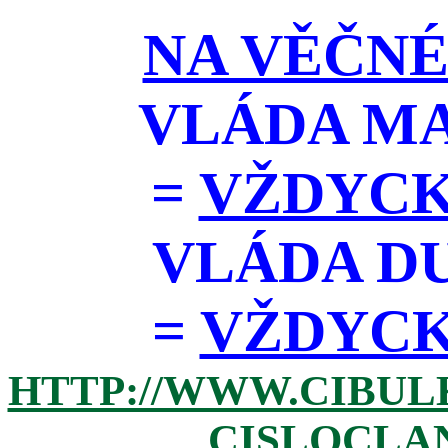
NA VĚČNÉ
VLÁDA M
=
VŽDYCK
VLÁDA D
=
VŽDYCKY 
HTTP://WWW.CIBUL
CISLOCLAN