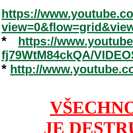
https://www.youtube.
view=0&flow=grid&vie
*
https://www.youtub
fj79WtM84ckQA/VIDEO
*
http://www.youtube.
VŠECHNO
JE DESTR