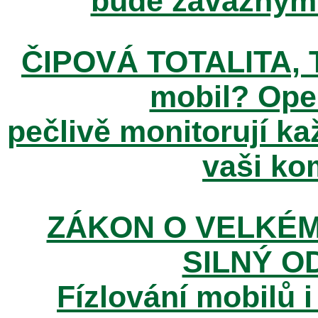
bude závažným t
ČIPOVÁ TOTALITA, T
mobil? Ope
pečlivě monitorují k
vaši kom
ZÁKON O VELKÉM
SILNÝ O
Fízlování mobilů i