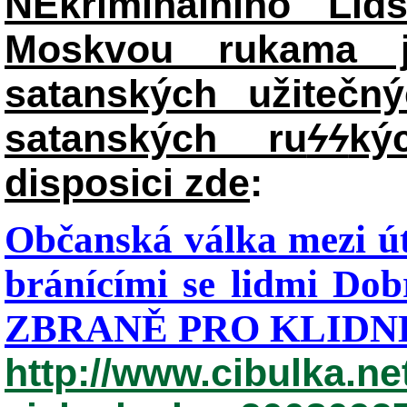
NEkriminálního Lid
Moskvou rukama j
satanských užitečný
satanských ru
ϟϟ
ký
disposici zde
:
Občanská válka mezi út
bránícími se lidmi Dob
ZBRANĚ PRO KLIDNÉ
http://www.cibulka.ne