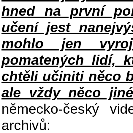
hned na první po
učení jest nanejv
mohlo jen vyroj
pomatených lidí, k
chtěli učiniti něco 
ale vždy něco jin
německo-český vid
archivů: