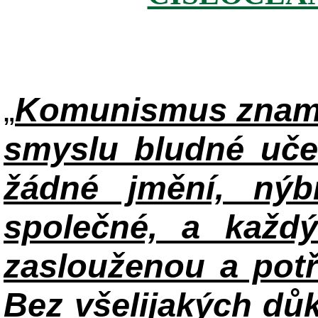
„
Komunismus zname
smyslu bludné uče
žádné jmění, ný
společné, a každ
zaslouženou a potř
Bez všelijakých důk