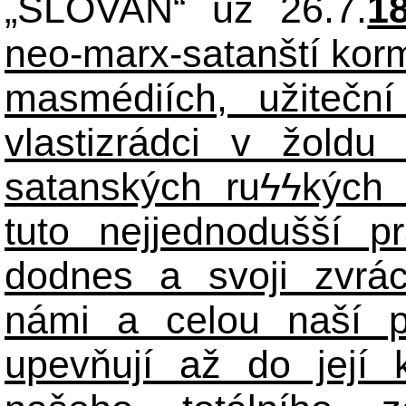
„SLOVAN“ už 26.7.
1
neo-marx-satanští korm
masmédiích, užiteční
vlastizrádci v žoldu 
satanských ru
ϟϟ
kých 
tuto nejjednodušší p
dodnes a svoji zvrá
námi a celou naší p
upevňují až do její 