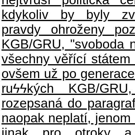
kdykoliv by byly zv
pravdy ohroženy poz
KGB/GRU, "svoboda n
všechny věřící státem 
ovšem už po generace
ruϟϟkých KGB/GR
rozepsaná do paragraf
naopak neplatí, jenom
jinak pro otroky a