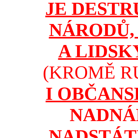
JE DESTR
NÁRODŮ, 
A LIDSK
(KROMĚ RU
I OBČAN
NADNÁ
NADSTÁT