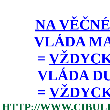
NA VĚČNÉ
VLÁDA M
=
VŽDYCK
VLÁDA D
=
VŽDYCKY 
HTTP://WWW.CIBUL