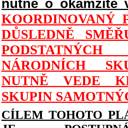
nutně o okamžité 
KOORDINOVANÝ P
DŮSLEDNĚ SMĚŘU
PODSTATNÝCH
NÁRODNÍCH SK
NUTNĚ VEDE K
SKUPIN SAMOTNÝ
CÍLEM TOHOTO PL