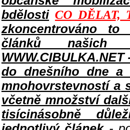
občanské mobilizac
bdělosti
CO DĚLAT, 
zkoncentrováno to n
článků našich i
WWW.CIBULKA.NET - 
do dnešního dne a h
mnohovrstevností a 
včetně množství dalš
tisícinásobně důle
jednotlivý článek
- po