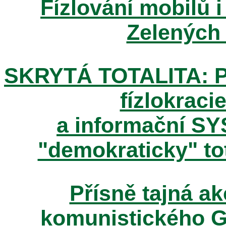
Fízlování mobilů i
Zelených
SKRYTÁ TOTALITA: Pos
fízlokracie
a informační SY
"demokraticky" tot
Přísně tajná 
komunistického 