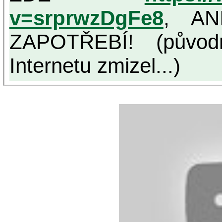
v=srprwzDgFe8
, AN
ZAPOTŘEBÍ! (původ
Internetu zmizel...)