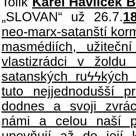
Tolik
Karel Havlíček 
„SLOVAN“ už 26.7.
1
neo-marx-satanští korm
masmédiích, užiteční
vlastizrádci v žoldu 
satanských ru
ϟϟ
kých 
tuto nejjednodušší p
dodnes a svoji zvrá
námi a celou naší p
upevňují až do její 