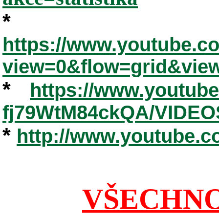
*
https://www.youtube.
view=0&flow=grid&vie
*
https://www.youtub
fj79WtM84ckQA/VIDEO
*
http://www.youtube.
VŠECHNO