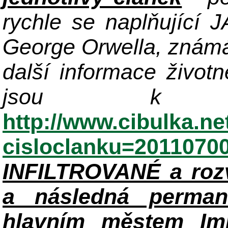
rychle se naplňující
George Orwella, známá
další informace život
jsou k di
http://www.cibulka.ne
cisloclanku=2011070
INFILTROVANÉ a roz
a následná perman
hlavním městem Im