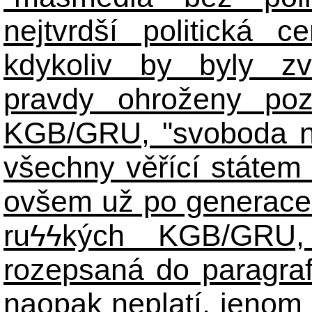
nejtvrdší politická c
kdykoliv by byly zv
pravdy ohroženy poz
KGB/GRU, "svoboda n
všechny věřící státem 
ovšem už po generace
ruϟϟkých KGB/GR
rozepsaná do paragraf
naopak neplatí, jenom