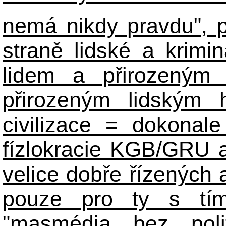
nemá nikdy pravdu", 
straně lidské a krimi
lidem a přirozeným
přirozeným lidským 
civilizace = dokonale 
fízlokracie KGB/GRU a 
velice dobře řízených 
pouze pro ty s tím
"masmédia bez poli