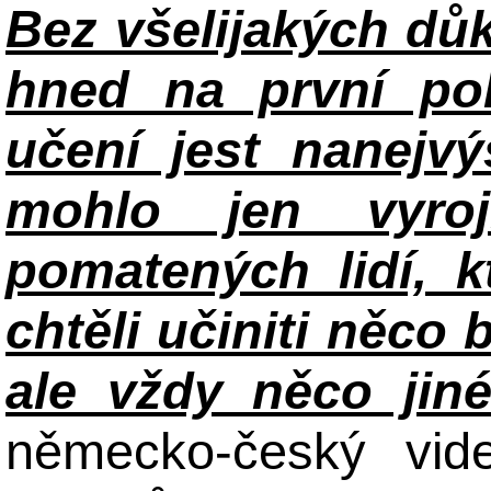
Bez všelijakých důk
hned na první po
učení jest nanejv
mohlo jen vyroj
pomatených lidí, k
chtěli učiniti něco 
ale vždy něco jin
německo-český vid