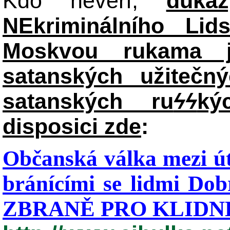
Kdo nevěří,
důka
NEkriminálního Lid
Moskvou rukama j
satanských užitečný
satanských ru
ϟϟ
ký
disposici zde
:
Občanská válka mezi út
bránícími se lidmi Dob
ZBRANĚ PRO KLIDNÉ