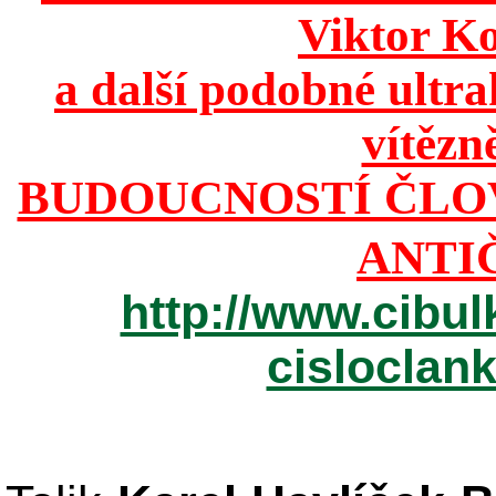
Viktor K
a další podobné ultr
vítězn
BUDOUCNOSTÍ ČLO
ANTI
http://www.cibul
cisloclan