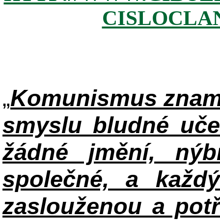
CISLOCLAN
„
Komunismus zname
smyslu bludné uče
žádné jmění, ný
společné, a každ
zaslouženou a potř