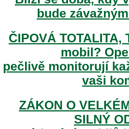
bude závažným t
ČIPOVÁ TOTALITA, T
mobil? Ope
pečlivě monitorují k
vaši kom
ZÁKON O VELKÉM
SILNÝ O