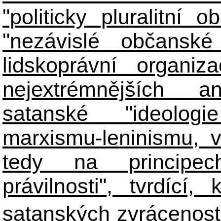
"politicky pluralitní 
"nezávislé občanské 
lidskoprávní organiz
nejextrémnějších ant
satanské "ideologie
marxismu-leninismu, v
tedy na principech 
právilnosti", tvrdící
satanských zvráceností