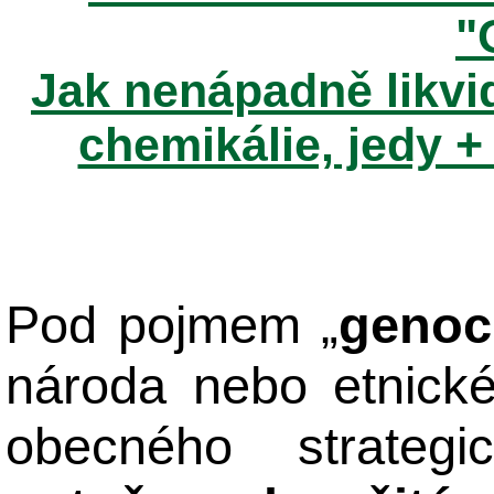
"
Jak nenápadně likvid
chemikálie, jedy +
Pod pojmem „
genoc
národa nebo etnick
obecného strateg