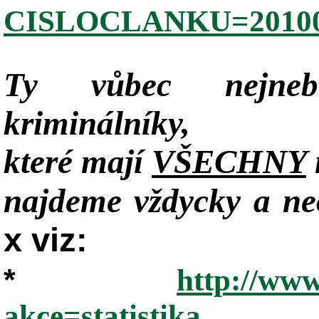
CISLOCLANKU=20100
Ty vůbec nejneb
kriminálníky,
které mají
VŠECHNY
najdeme vždycky a neo
x viz:
*
http://www
akce=statistika