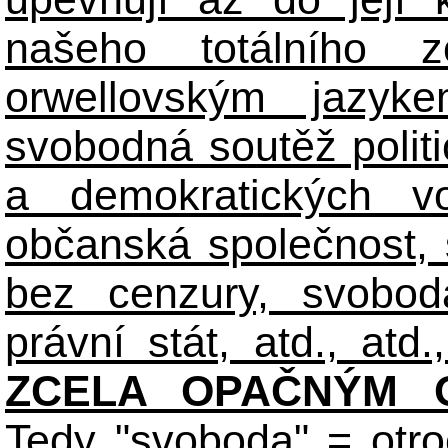
našeho totálního zo
orwellovským jazyk
svobodná soutěž polit
a demokratických volb
občanská společnost,
bez cenzury, svobod
právní stát, atd., atd.,
ZCELA OPAČNÝM O
Tedy "svoboda" = otro