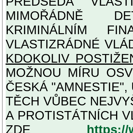
PŘEDSEDA VLAST
MIMOŘÁDNĚ DETAILNĚ O ULTRA
KRIMINÁLNÍM FIN
VLASTIZRÁDNÉ VLÁ
KDOKOLIV POSTIŽE
MOŽNOU MÍRU OSVĚDČENÁ VLASTIZRÁDNÁ
ČESKÁ "AMNESTIE",
TĚCH VŮBEC NEJVYŠŠÍCH PROTINÁRODNÍCH
A PROTISTÁTNÍCH V
ZDE
https:/