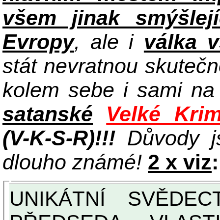
všem jinak smýšlej
Evropy
, ale i
válka 
stát nevratnou skuteč
kolem sebe i sami n
satanské
Velké Krim
(V-K-S-R)!!!
Důvody j
dlouho známé!
2 x viz
:
UNIKÁTNÍ SVĚDECTVÍ ZE SOUČASNOSTI: