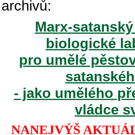
archivů:
Marx-satanský 
biologické la
pro umělé pěstov
satanské
- jako umělého př
vládce sv
NANEJVÝŠ AKTUÁ