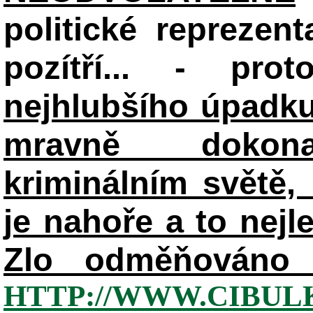
politické reprezent
pozítří... - pr
nejhlubšího úpadku
mravně dokon
kriminálním světě, 
je nahoře a to nejl
Zlo odměňováno 
HTTP://WWW.CIBUL