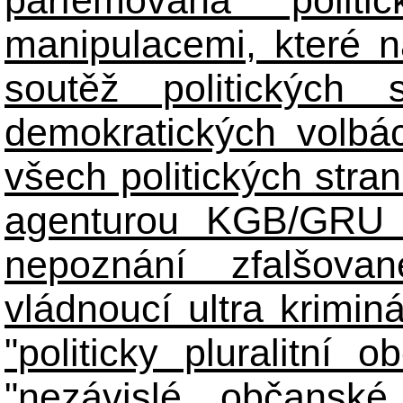
manipulacemi, které n
soutěž politických
demokratických volbác
všech politických stran
agenturou KGB/GRU 
nepoznání zfalšova
vládnoucí ultra kriminá
"politicky pluralitní 
"nezávislé občanské 