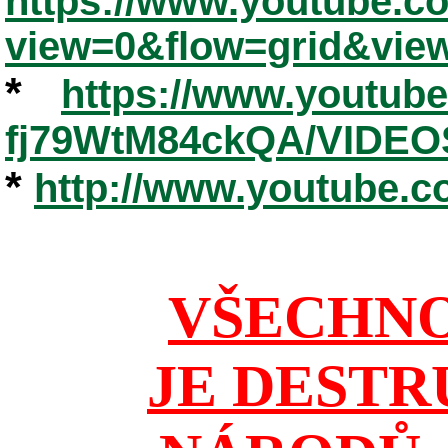
https://www.youtube.
view=0&flow=grid&vie
*
https://www.youtub
fj79WtM84ckQA/VIDEO
*
http://www.youtube.
VŠECHNO
JE DESTR