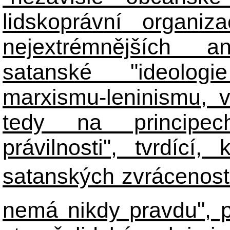
lidskoprávní organiz
nejextrémnějších ant
satanské "ideologie
marxismu-leninismu, v
tedy na principech 
právilnosti", tvrdící
satanských zvráceností
nemá nikdy pravdu", 