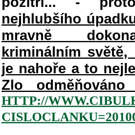
pozítří... - pr
nejhlubšího úpadku
mravně dokon
kriminálním světě, 
je nahoře a to nejl
Zlo odměňováno 
HTTP://WWW.CIBUL
CISLOCLANKU=20100