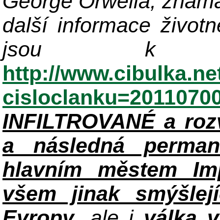
George Orwella, známá
další informace život
jsou k di
http://www.cibulka.ne
cisloclanku=2011070
INFILTROVANÉ a roz
a následná perman
hlavním městem Im
všem jinak smýšlej
Evropy
, ale i
válka 