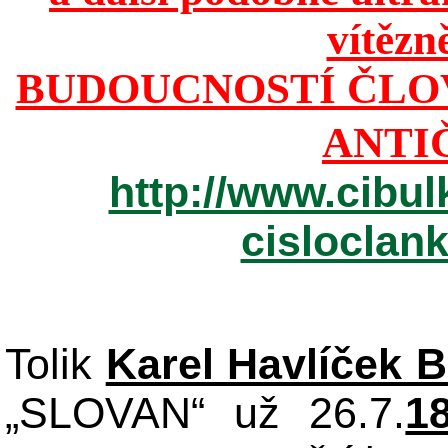
vítězn
BUDOUCNOSTÍ ČLO
ANTI
http://www.cibul
cisloclan
Tolik
Karel Havlíček 
„SLOVAN“ už 26.7.
1