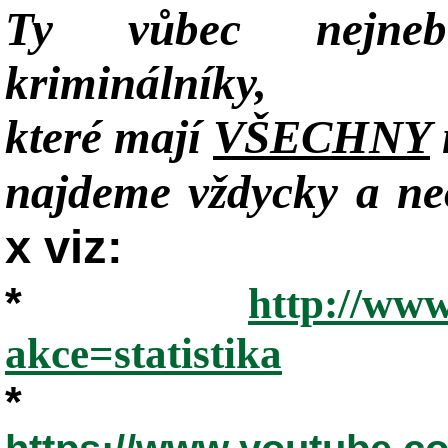
Ty vůbec nejneb
kriminálníky,
které mají
VŠECHNY
najdeme vždycky a neo
x viz:
*
http://www
akce=statistika
*