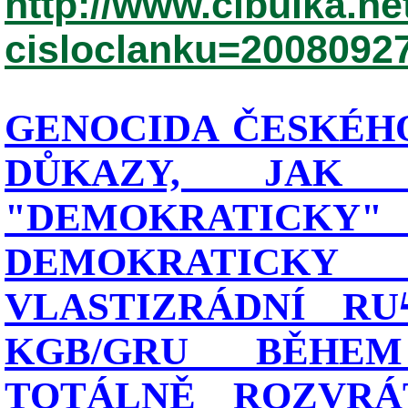
http://www.cibulka.ne
cisloclanku=2008092
GENOCIDA ČESKÉHO
DŮKAZY, JAK
"DEMOKRATIC
DEMOKRATICK
VLASTIZRÁDNÍ RU
KGB/GRU BĚHE
TOTÁLNĚ ROZVRÁT