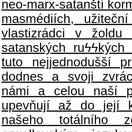
neo-marx-satanští korm
masmédiích, užiteční
vlastizrádci v žoldu 
satanských ru
ϟϟ
kých 
tuto nejjednodušší p
dodnes a svoji zvrá
námi a celou naší p
upevňují až do její 
našeho totálního zo