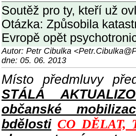
Soutěž pro ty, kteří už ov
Otázka: Způsobila katastr
Evropě opět psychotroni
Autor: Petr Cibulka <Petr.Cibulka
dne: 05. 06. 2013
Místo předmluvy př
STÁLÁ AKTUALIZ
občanské mobilizac
bdělosti
CO DĚLAT, 