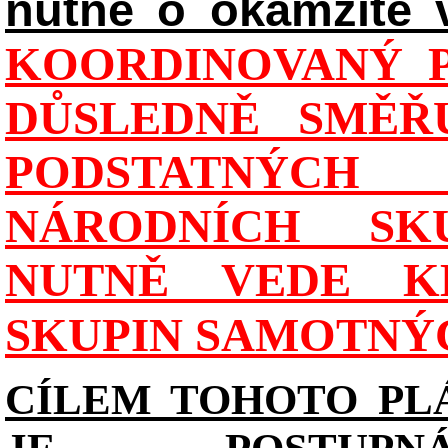
nutně o okamžité 
KOORDINOVANÝ P
DŮSLEDNĚ SMĚŘU
PODSTATNÝCH
NÁRODNÍCH SK
NUTNĚ VEDE K
SKUPIN SAMOTNÝ
CÍLEM TOHOTO PL