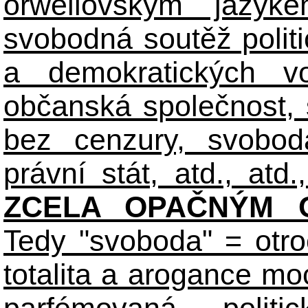
orwellovským jazyk
svobodná soutěž polit
a demokratických volb
občanská společnost,
bez cenzury, svobod
právní stát, atd., atd.,
ZCELA OPAČNÝM O
Tedy "svoboda" = otro
totalita a arogance m
parfémovaná polit