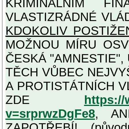
KRIMINÁLNÍM FIN
VLASTIZRÁDNÉ VLÁ
KDOKOLIV POSTIŽE
MOŽNOU MÍRU OSVĚDČENÁ VLASTIZRÁDNÁ
ČESKÁ "AMNESTIE",
TĚCH VŮBEC NEJVYŠŠÍCH PROTINÁRODNÍCH
A PROTISTÁTNÍCH V
ZDE
https:/
v=srprwzDgFe8
, AN
ZAPOTŘEBÍ! (původ