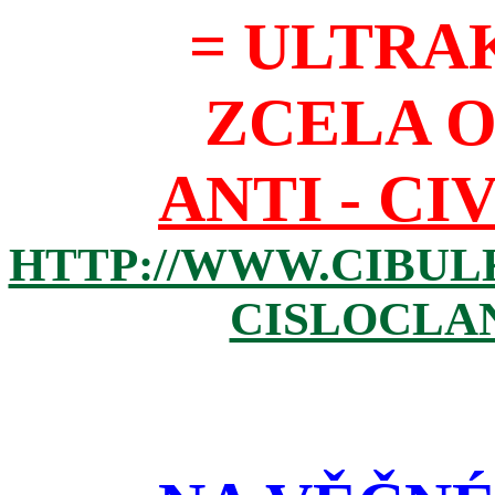
= ULTRA
ZCELA 
ANTI - CI
HTTP://WWW.CIBUL
CISLOCLAN