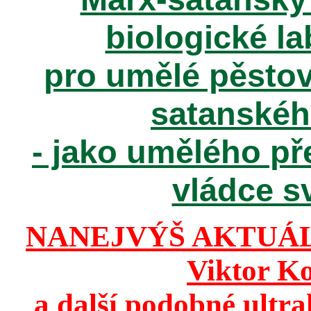
biologické la
pro umělé pěstov
satanské
- jako umělého př
vládce sv
NANEJVÝŠ AKTUÁ
Viktor K
a další podobné ultr