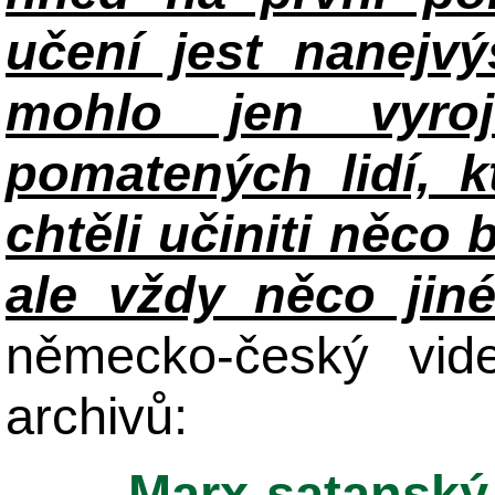
učení jest nanejv
mohlo jen vyroj
pomatených lidí, k
chtěli učiniti něco 
ale vždy něco jin
německo-český vid
archivů:
Marx-satanský 