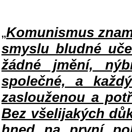
„
Komunismus zname
smyslu bludné uče
žádné jmění, ný
společné, a každ
zaslouženou a potř
Bez všelijakých důk
hned na první po