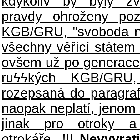
kdykoliv by byly zv
pravdy ohroženy poz
KGB/GRU, "svoboda n
všechny věřící státem 
ovšem už po generace
ruϟϟkých KGB/GR
rozepsaná do paragraf
naopak neplatí, jenom
jinak pro otroky a
otrokáře...!!!
Nevyvrat