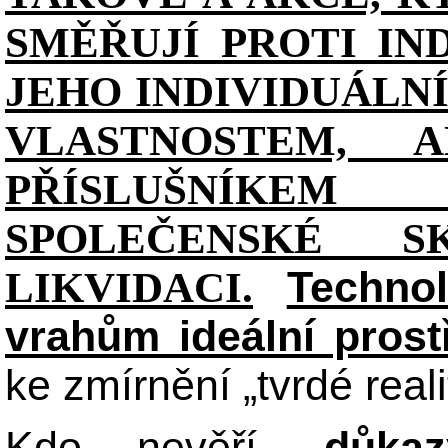
SMĚŘUJÍ PROTI IN
JEHO INDIVIDUÁL
VLASTNOSTEM, 
PŘÍSLUŠNÍKE
SPOLEČENSKÉ S
Technol
LIKVIDACI.
vrahům ideální prost
ke zmírnění „tvrdé reali
Kdo nevěří,
důka