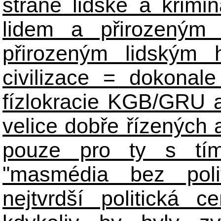
straně lidské a krimi
lidem a přirozeným
přirozeným lidským 
civilizace = dokonale 
fízlokracie KGB/GRU a 
velice dobře řízených 
pouze pro ty s tím
"masmédia bez poli
nejtvrdší politická c