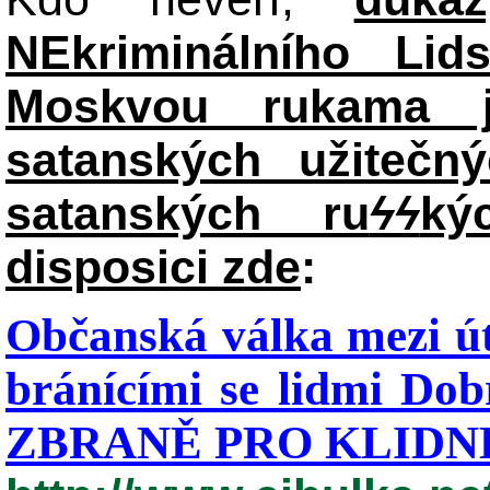
NEkriminálního Lid
Moskvou rukama j
satanských užitečný
satanských ru
ϟϟ
ký
disposici zde
:
Občanská válka mezi út
bránícími se lidmi Dob
ZBRANĚ PRO KLIDNÉ