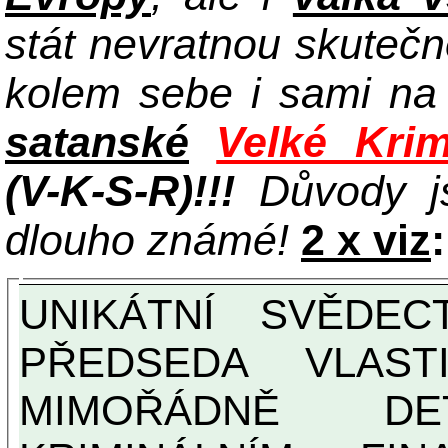
stát nevratnou skuteč
kolem sebe i sami n
satanské
Velké Krim
(V-K-S-R)!!!
Důvody j
dlouho známé!
2 x viz
:
UNIKÁTNÍ SVĚDECTVÍ ZE SOUČASNOSTI:
PŘEDSEDA VLAST
MIMOŘÁDNĚ DETAILNĚ O ULTRA