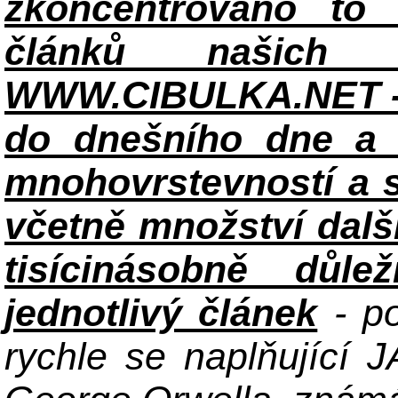
zkoncentrováno to n
článků našich i
WWW.CIBULKA.NET - 
do dnešního dne a h
mnohovrstevností a 
včetně množství dalš
tisícinásobně důle
jednotlivý článek
- po
rychle se naplňující