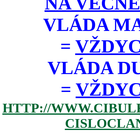
NA VĚČNÉ
VLÁDA M
=
VŽDYC
VLÁDA D
=
VŽDYCK
HTTP://WWW.CIBUL
CISLOCLAN