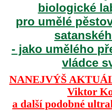
biologické la
pro umělé pěstov
satanské
- jako umělého př
vládce sv
NANEJVÝŠ AKTUÁ
Viktor K
a další podobné ultr