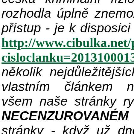
rozhodla úplně znemo
přístup - je k disposic
http://www.cibulka.net/
cisloclanku=201310001
několik nejdůležitějš
vlastním článkem n
všem naše stránky ry
NECENZUROVANÉM
stránky - když už dne