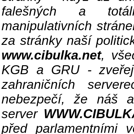
falešných a totá
manipulativních stráne
za stránky naší politi
www.cibulka.net
, vše
KGB a GRU - zveřejn
zahraničních server
nebezpečí, že náš ant
server
WWW.CIBULK
před parlamentními 