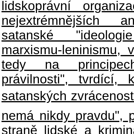
lidskoprávní organiz
nejextrémnějších ant
satanské "ideologie
marxismu-leninismu, v
tedy na principech 
právilnosti", tvrdící
satanských zvráceností
nemá nikdy pravdu", 
straně lidské a krimi