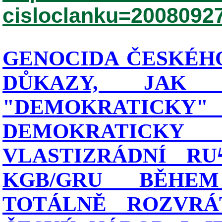
cisloclanku=2008092
GENOCIDA ČESKÉHO
DŮKAZY, JAK
"DEMOKRATIC
DEMOKRATICK
VLASTIZRÁDNÍ RU
KGB/GRU BĚHE
TOTÁLNĚ ROZVRÁT