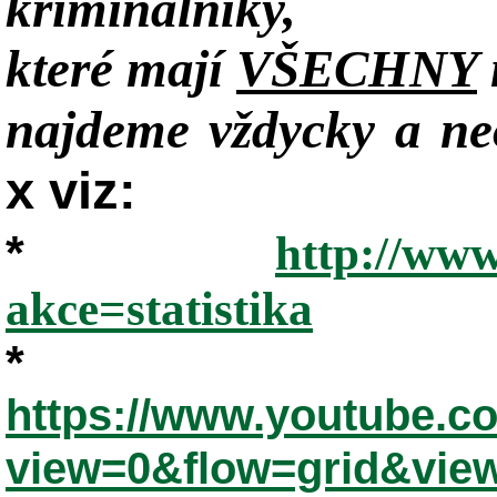
kriminálníky,
které mají
VŠECHNY
najdeme vždycky a neo
x viz:
*
http://www
akce=statistika
*
https://www.youtube.
view=0&flow=grid&vie