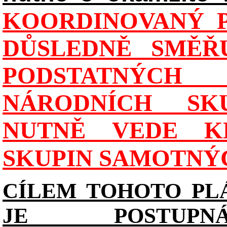
KOORDINOVANÝ P
DŮSLEDNĚ SMĚŘU
PODSTATNÝCH
NÁRODNÍCH SK
NUTNĚ VEDE K
SKUPIN SAMOTNÝ
CÍLEM TOHOTO PL
JE POSTUPN