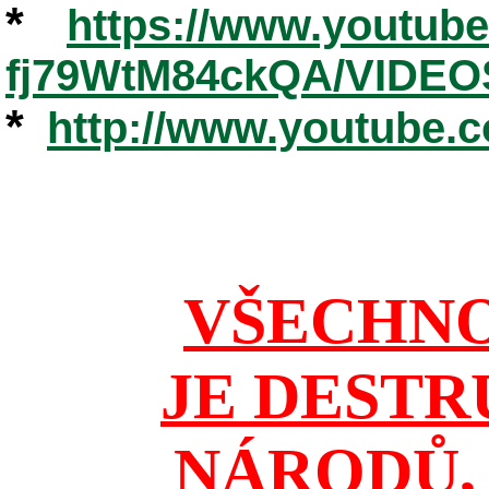
*
https://www.youtub
fj79WtM84ckQA/VIDEO
*
http://www.youtube.
VŠECHNO
JE DESTR
NÁRODŮ, 