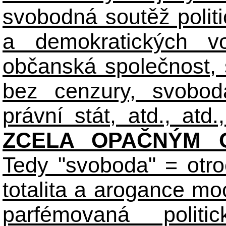
svobodná soutěž polit
a demokratických volb
občanská společnost,
bez cenzury, svobod
právní stát, atd., atd.,
ZCELA OPAČNÝM O
Tedy "svoboda" = otro
totalita a arogance m
parfémovaná polit