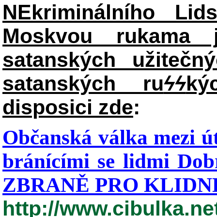
NEkriminálního Lid
Moskvou rukama j
satanských užitečný
satanských ru
ϟϟ
ký
disposici zde
:
Občanská válka mezi út
bránícími se lidmi Dob
ZBRANĚ PRO KLIDNÉ
http://www.cibulka.ne