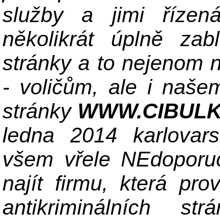
služby a jimi říze
několikrát úplně zab
stránky a to nejenom 
- voličům, ale i naš
stránky
WWW.CIBULK
ledna 2014 karlovars
všem vřele NEdoporuč
najít firmu, která pro
antikriminálních st