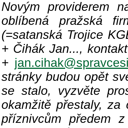
Novým providerem na
oblíbená pražská fir
(=satanská Trojice K
+ Čihák Jan..., kontak
+
jan.cihak@spravcesi
stránky budou opět sv
se stalo, vyzvěte pro
okamžitě přestaly, za
příznivcům předem z 