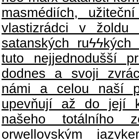
masmédiích, užiteční
vlastizrádci v žoldu 
satanských ru
ϟϟ
kých 
tuto nejjednodušší p
dodnes a svoji zvrá
námi a celou naší p
upevňují až do její 
našeho totálního zo
orwellovským jazyk