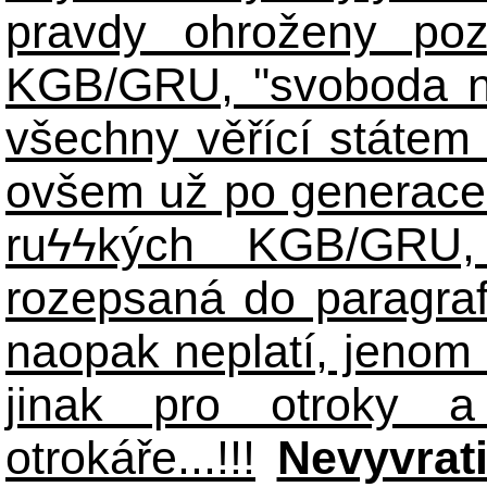
pravdy ohroženy poz
KGB/GRU, "svoboda n
všechny věřící státem 
ovšem už po generace
ruϟϟkých KGB/GR
rozepsaná do paragraf
naopak neplatí, jenom
jinak pro otroky a
otrokáře...!!!
Nevyvrat