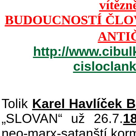
vítězn
BUDOUCNOSTÍ ČLO
ANTI
http://www.cibul
cisloclan
Tolik
Karel Havlíček 
„SLOVAN“ už 26.7.
1
neo-marx-satanští korm