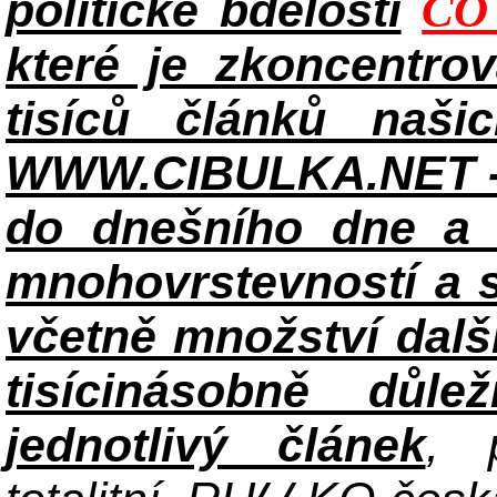
politické bdělosti
CO
které je zkoncentrov
tisíců článků naši
WWW.CIBULKA.NET - 
do dnešního dne a h
mnohovrstevností a 
včetně množství dalš
tisícinásobně důle
jednotlivý článek
, 