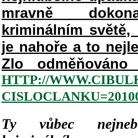
mravně dokon
kriminálním světě, 
je nahoře a to nejl
Zlo odměňováno 
HTTP://WWW.CIBUL
CISLOCLANKU=20100
Ty vůbec nejneb