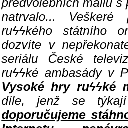
předvolebních mailů s
natrvalo... Veškeré
ru
ϟϟkého státního o
dozvíte v nepřekonat
seriálu České televi
ru
ϟϟ
ké ambasády v P
Vysoké hry ru
ϟϟké 
díle, jenž se týk
doporučujeme stáhnout