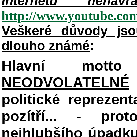
Internetu nenávr
http://www.youtube.c
Veškeré důvody jso
dlouho známé
:
Hlavní mot
NEODVOLATELNÉ
politické reprezent
pozítří... - pr
nejhlubšího úpadku