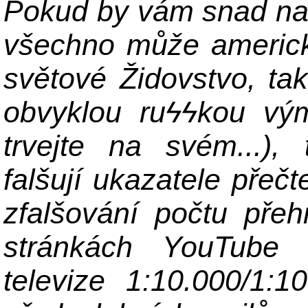
Pokud by vám snad na 
všechno může americk
světové Židovstvo, ta
obvyklou ru
ϟϟ
kou vý
trvejte na svém...), 
falšují ukazatele přeč
zfalšování počtu pře
stránkách YouTube 
televize 1:10.000/1:1