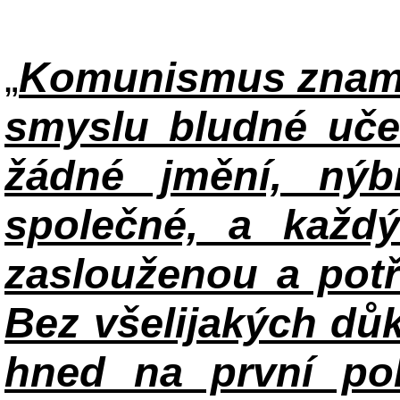
„
Komunismus zname
smyslu bludné uče
žádné jmění, ný
společné, a každ
zaslouženou a potř
Bez všelijakých důk
hned na první po