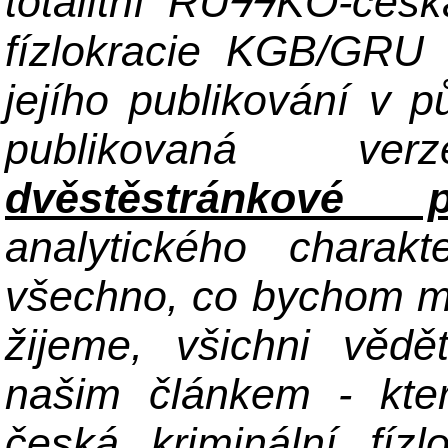
totalitní RU
ϟϟKO-česká
fízlokracie KGB/GRU
jejího publikování v 
publikovaná ve
dvěstěstránkové p
analytického charak
všechno, co bychom mě
žijeme, všichni věd
našim článkem - kte
česká kriminální fíz