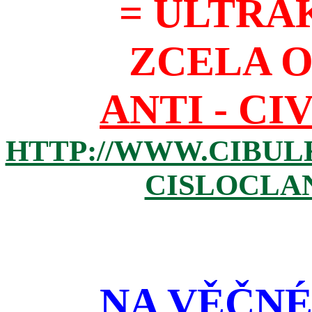
= ULTRA
ZCELA 
ANTI - CI
HTTP://WWW.CIBUL
CISLOCLAN
NA VĚČNÉ