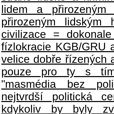
lidem a přirozeným
přirozeným lidským 
civilizace = dokonale 
fízlokracie KGB/GRU a 
velice dobře řízených 
pouze pro ty s tím
"masmédia bez poli
nejtvrdší politická c
kdykoliv by byly zv