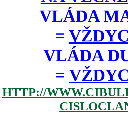
VLÁDA M
=
VŽDYC
VLÁDA D
=
VŽDYCK
HTTP://WWW.CIBUL
CISLOCLAN