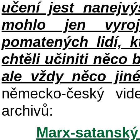
učení jest nanejv
mohlo jen vyroj
pomatených lidí, k
chtěli učiniti něco 
ale vždy něco jin
německo-český vid
archivů:
Marx-satanský 