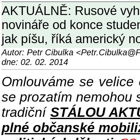
AKTUÁLNĚ: Rusové vyhos
novináře od konce studen
jak píšu, říká americký n
Autor: Petr Cibulka <Petr.Cibulka
dne: 02. 02. 2014
Omlouváme se velice č
se prozatím nemohou s
tradiční
STÁLOU AKT
plné občanské mobiliz