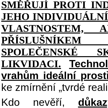
SMĚŘUJÍ PROTI IN
JEHO INDIVIDUÁL
VLASTNOSTEM, 
PŘÍSLUŠNÍKE
SPOLEČENSKÉ S
Technol
LIKVIDACI.
vrahům ideální prost
ke zmírnění „tvrdé reali
Kdo nevěří,
důka