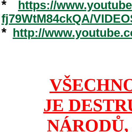
*
https://www.youtub
fj79WtM84ckQA/VIDEO
*
http://www.youtube.
VŠECHNO
JE DESTR
NÁRODŮ, 