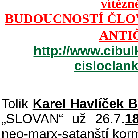
vítězn
BUDOUCNOSTÍ ČLO
ANTI
http://www.cibul
cisloclan
Tolik
Karel Havlíček 
„SLOVAN“ už 26.7.
1
neo-marx-satanští korm