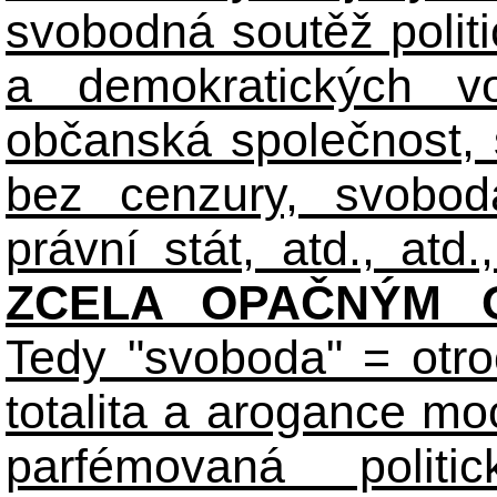
svobodná soutěž polit
a demokratických volb
občanská společnost,
bez cenzury, svobod
právní stát, atd., atd.,
ZCELA OPAČNÝM O
Tedy "svoboda" = otro
totalita a arogance m
parfémovaná polit