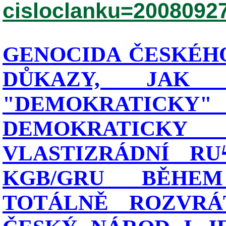
cisloclanku=2008092
GENOCIDA ČESKÉHO
DŮKAZY, JAK
"DEMOKRATIC
DEMOKRATICK
VLASTIZRÁDNÍ RU
KGB/GRU BĚHE
TOTÁLNĚ ROZVRÁT