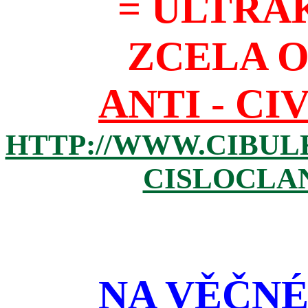
= ULTRA
ZCELA 
ANTI - CI
HTTP://WWW.CIBUL
CISLOCLAN
NA VĚČNÉ