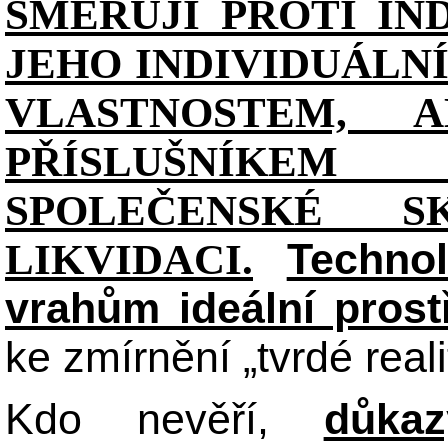
SMĚŘUJÍ PROTI IN
JEHO INDIVIDUÁL
VLASTNOSTEM, 
PŘÍSLUŠNÍKE
SPOLEČENSKÉ S
Technol
LIKVIDACI.
vrahům ideální prost
ke zmírnění „tvrdé reali
Kdo nevěří,
důka