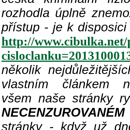
rozhodla úplně znemo
přístup - je k disposic
http://www.cibulka.net/
cisloclanku=201310001
několik nejdůležitějš
vlastním článkem n
všem naše stránky ry
NECENZUROVANÉM
stránky - když už dne