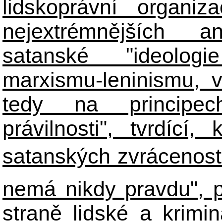
lidskoprávní organiz
nejextrémnějších ant
satanské "ideologie
marxismu-leninismu, v
tedy na principech 
právilnosti", tvrdící
satanských zvráceností
nemá nikdy pravdu", 
straně lidské a krimi