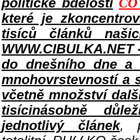
politické bdělosti
CO
které je zkoncentrov
tisíců článků naši
WWW.CIBULKA.NET - 
do dnešního dne a h
mnohovrstevností a 
včetně množství dalš
tisícinásobně důle
jednotlivý článek
, 