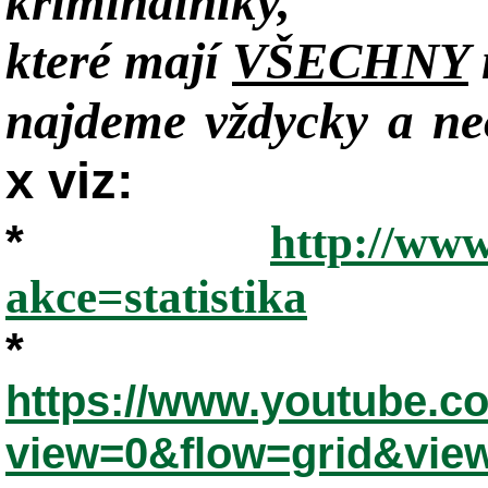
kriminálníky,
které mají
VŠECHNY
najdeme vždycky a neo
x viz:
*
http://www
akce=statistika
*
https://www.youtube.
view=0&flow=grid&vie