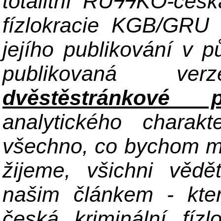
totalitní RU
ϟϟKO-česká
fízlokracie KGB/GRU
jejího publikování v 
publikovaná ve
dvěstěstránkové p
analytického charak
všechno, co bychom mě
žijeme, všichni věd
našim článkem - kte
česká kriminální fíz