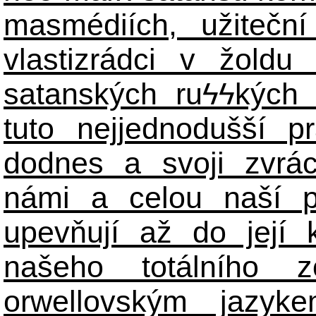
masmédiích, užiteční
vlastizrádci v žoldu 
satanských ru
ϟϟ
kých 
tuto nejjednodušší p
dodnes a svoji zvrá
námi a celou naší p
upevňují až do její 
našeho totálního zo
orwellovským jazyk