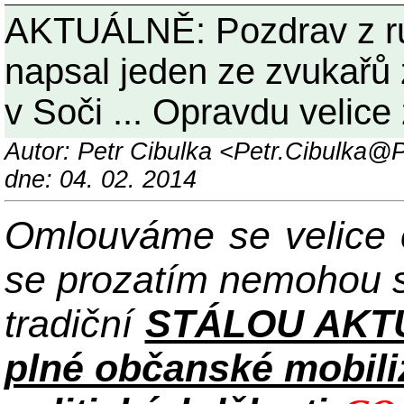
AKTUÁLNĚ: Pozdrav z ru
napsal jeden ze zvukařů 
v Soči ... Opravdu velice 
Autor: Petr Cibulka <Petr.Cibulka
dne: 04. 02. 2014
Omlouváme se velice č
se prozatím nemohou s
tradiční
STÁLOU AKT
plné občanské mobiliz