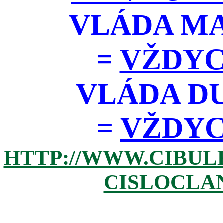
VLÁDA M
=
VŽDYC
VLÁDA D
=
VŽDYCK
HTTP://WWW.CIBUL
CISLOCLAN