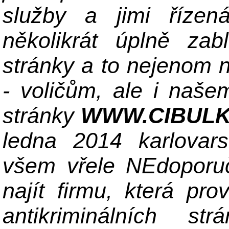
služby a jimi říze
několikrát úplně zab
stránky a to nejenom 
- voličům, ale i naš
stránky
WWW.CIBULK
ledna 2014 karlovars
všem vřele NEdoporuč
najít firmu, která pro
antikriminálních st