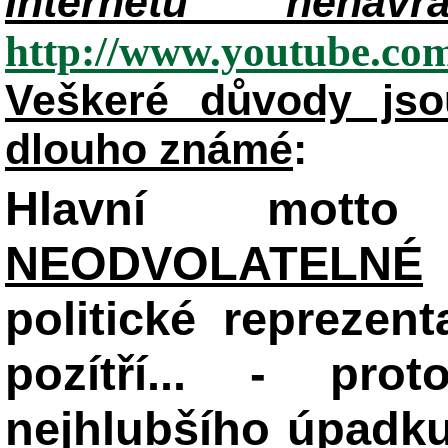
Internetu nenávr
http://www.youtube.c
Veškeré důvody jso
dlouho známé
:
Hlavní mot
NEODVOLATELNÉ
politické reprezent
pozítří... - pr
nejhlubšího úpadku