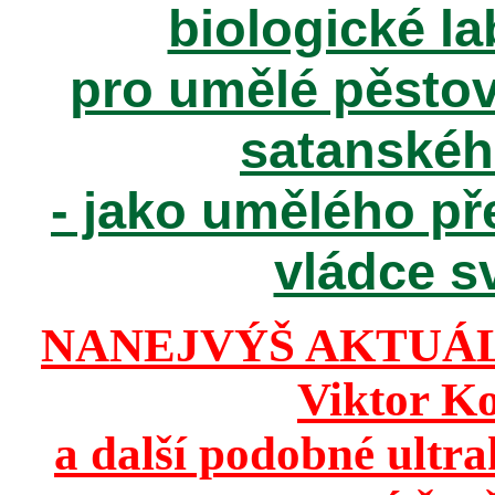
biologické la
pro umělé pěstov
satanské
- jako umělého př
vládce sv
NANEJVÝŠ AKTUÁ
Viktor K
a další podobné ultr