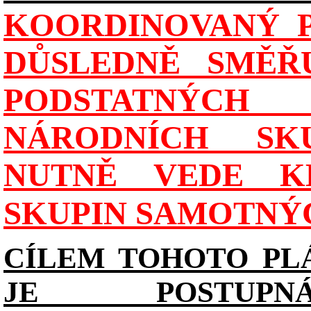
KOORDINOVANÝ P
DŮSLEDNĚ SMĚŘU
PODSTATNÝCH
NÁRODNÍCH SK
NUTNĚ VEDE K
SKUPIN SAMOTNÝ
CÍLEM TOHOTO PL
JE POSTUPN