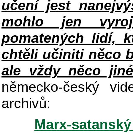
učení jest nanejv
mohlo jen vyroj
pomatených lidí, k
chtěli učiniti něco 
ale vždy něco jin
německo-český vid
archivů:
Marx-satanský 