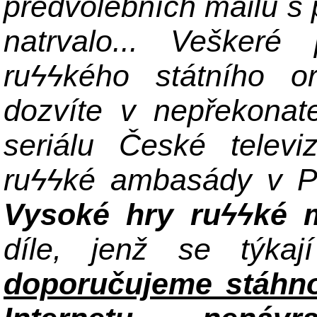
předvolebních mailů s
natrvalo... Veškeré
ru
ϟϟkého státního o
dozvíte v nepřekonat
seriálu České televi
ru
ϟϟ
ké ambasády v P
Vysoké hry ru
ϟϟké 
díle, jenž se týk
doporučujeme stáhnout