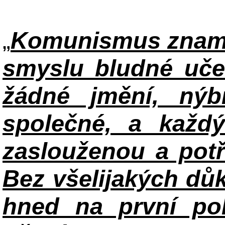
„
Komunismus zname
smyslu bludné uče
žádné jmění, ný
společné, a každ
zaslouženou a potř
Bez všelijakých důk
hned na první po