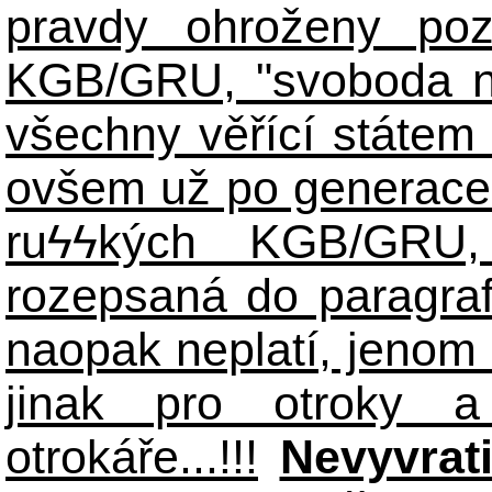
pravdy ohroženy poz
KGB/GRU, "svoboda n
všechny věřící státem 
ovšem už po generace
ruϟϟkých KGB/GR
rozepsaná do paragraf
naopak neplatí, jenom
jinak pro otroky a
otrokáře...!!!
Nevyvrat