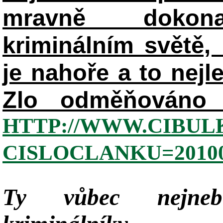
mravně dokon
kriminálním světě, 
je nahoře a to nejl
Zlo odměňováno 
HTTP://WWW.CIBUL
CISLOCLANKU=20100
Ty vůbec nejneb