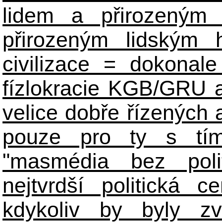
lidem a přirozeným
přirozeným lidským 
civilizace = dokonale 
fízlokracie KGB/GRU a 
velice dobře řízených 
pouze pro ty s tím
"masmédia bez poli
nejtvrdší politická c
kdykoliv by byly zv