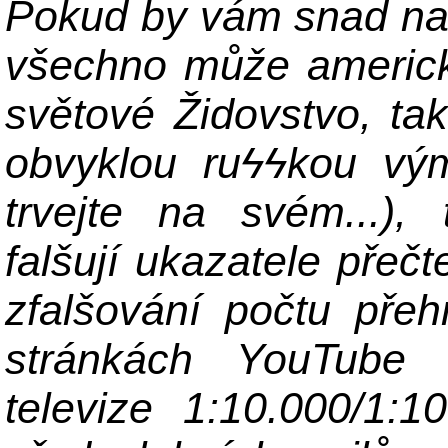
Pokud by vám snad na 
všechno může americk
světové Židovstvo, ta
obvyklou ru
ϟϟ
kou vý
trvejte na svém...), 
falšují ukazatele přeč
zfalšování počtu pře
stránkách YouTube 
televize 1:10.000/1:1