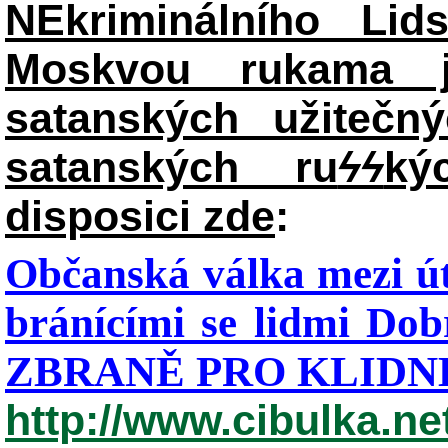
NEkriminálního Lid
Moskvou rukama j
satanských užitečný
satanských ru
ϟϟ
ký
disposici zde
:
Občanská válka mezi út
bránícími se lidmi Dob
ZBRANĚ PRO KLIDNÉ
http://www.cibulka.ne