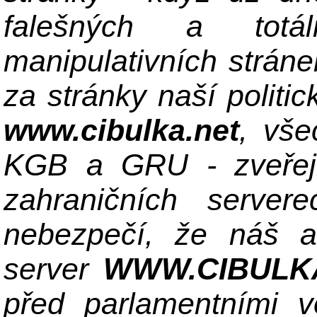
falešných a totá
manipulativních stráne
za stránky naší politi
www.cibulka.net
, vše
KGB a GRU - zveřejn
zahraničních server
nebezpečí, že náš ant
server
WWW.CIBULK
před parlamentními 