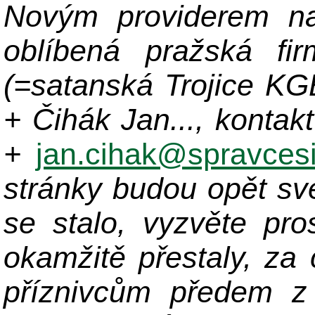
Novým providerem na
oblíbená pražská fir
(=satanská Trojice K
+ Čihák Jan..., kontak
+
jan.cihak@spravcesi
stránky budou opět sv
se stalo, vyzvěte pro
okamžitě přestaly, za
příznivcům předem z 