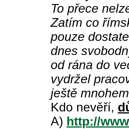
To přece nelz
Zatím co říms
pouze dostatek
dnes svobodn
od rána do več
vydržel praco
ještě mnohem 
Kdo nevěří,
d
A)
http://www