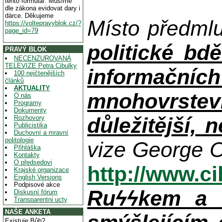
tento formulář. Musíme
dle zákona evidovat dary i
dárce. Děkujeme
Místo předml
https://voltepravyblok.cz/?
page_id=79
politické bdě
PRAVÝ BLOK
NECENZUROVANÁ
TELEVIZE Petra Cibulky
informačníc
100 nejčtenějších
článků
AKTUALITY
mnohovrstev
O nás
Programy
Dokumenty
důležitější, 
Rozhovory
Publicistika
Duchovní a mravní
politologie
vize George O
Přihláška
Kontakty
O předsedovi
http://www.c
Krajské organizace
English Versions
Podpisové akce
Ruϟϟkem a n
Diskusní fórum
Transparentni ucty
NAŠE ANKETA
Existuje Bůh?