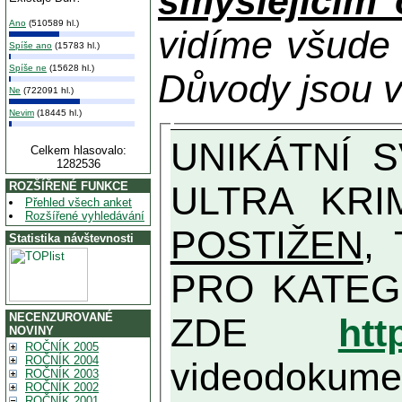
smýšlejícím
Ano
(510589 hl.)
vidíme všude
Spíše ano
(15783 hl.)
Spíše ne
(15628 hl.)
Důvody jsou v
Ne
(722091 hl.)
Nevim
(18445 hl.)
UNIKÁTNÍ SVĚDECTVÍ ZE SOUČASNOSTI: PŘEDSEDA VLASTIZRÁDNÉ VLÁDY KGB MIMOŘÁDNĚ DETAILNĚ O
Celkem hlasovalo:
1282536
ULTRA KRI
ROZŠÍŘENÉ FUNKCE
Přehled všech anket
Rozšířené vyhledávání
POSTIŽEN
, T
Statistika návštevnosti
PRO KATEGORII TĚCH VŮBEC NEJVYŠŠÍC
NECENZUROVANÉ
ZDE
htt
NOVINY
ROČNÍK 2005
ROČNÍK 2004
videodokument
ROČNÍK 2003
ROČNÍK 2002
ROČNÍK 2001