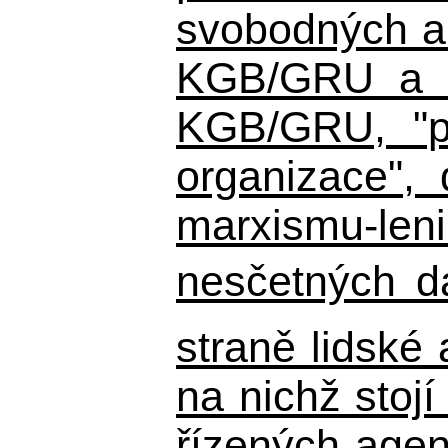
svobodných a 
KGB/GRU a ná
KGB/GRU,
"po
organizace", 
marxismu-leni
nesčetných d
straně lidské
na nichž stojí
řízených agen