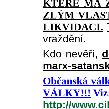
KTERÉ MÁ Z
ZLÝM VLAST
LIKVIDACI.
vraždění.
Kdo nevěří,
d
marx-satansk
Občanská válk
VÁLKY!!!
Viz
http://www.c