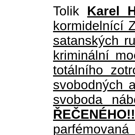
Tolik
Karel 
kormidelnící Z
satanských r
kriminální m
totálního zo
svobodných a 
svoboda nábo
ŘEČENÉHO!!
parfémovaná 