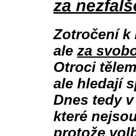
za nezfal
Zotročení k 
ale
za svobo
Otroci těle
ale hledají 
Dnes tedy v
které nejso
protože volb