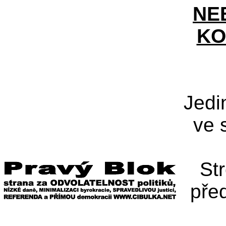
NE
KO
Jedi
ve 
St
pře