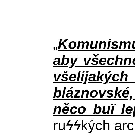
„
Komunismus
aby všechno
všelijakýc
bláznovské, 
něco buï le
ru
ϟϟ
kých arc