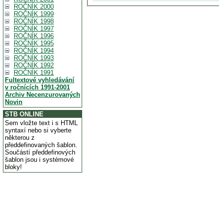
ROČNÍK 2000
ROČNÍK 1999
ROČNÍK 1998
ROČNÍK 1997
ROČNÍK 1996
ROČNÍK 1995
ROČNÍK 1994
ROČNÍK 1993
ROČNÍK 1992
ROČNÍK 1991
Fultextové vyhledávání
v ročnících 1991-2001
Archiv Necenzurovaných
Novin
STB ONLINE
Sem vložte text i s HTML
syntaxí nebo si vyberte
některou z
předdefinovaných šablon.
Součástí předdefinových
šablon jsou i systémové
bloky!