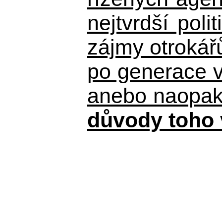
nejtvrdší pol
zájmy otrokář
po generace 
anebo naopak n
důvody toho 