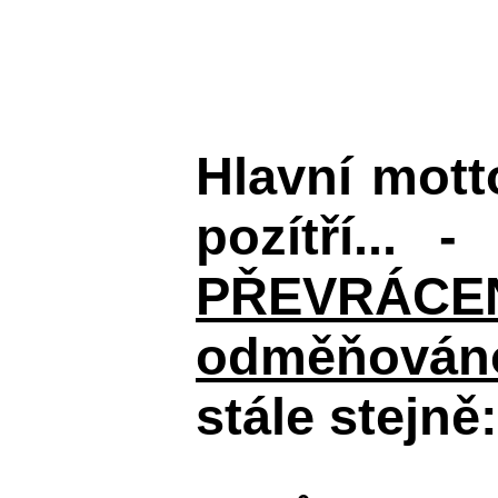
Hlavní mot
pozítří... 
PŘEVRÁCENÉM
odměňováno
stále stejně: