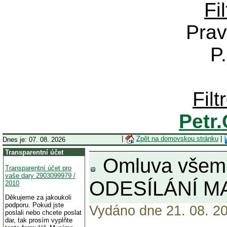
Fi
Prav
P
Fil
Petr
|
Zpět na domovskou stránku
|
Dnes je: 07. 08. 2026
Transparentní účet
Omluva všem
Transparentní účet pro
vaše dary 2903099979 /
ODESÍLÁNÍ MA
2010
Děkujeme za jakoukoli
podporu. Pokud jste
Vydáno dne 21. 08. 20
poslali nebo chcete poslat
dar, tak prosím vyplňte