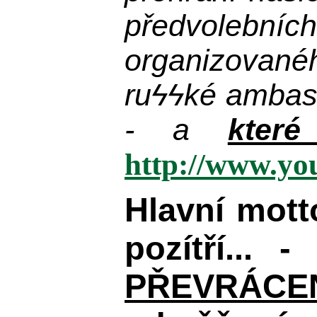
předvolebníc
organizované
ru
ϟϟ
ké ambas
- a
kter
http://www.y
Hlavní mot
pozítří... 
PŘEVRÁCENÉM