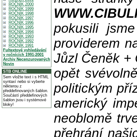
ROČNÍK 2000
WWW.CIBUL
ROČNÍK 1999
ROČNÍK 1998
ROČNÍK 1997
ROČNÍK 1996
pokusili jsme
ROČNÍK 1995
ROČNÍK 1994
ROČNÍK 1993
providerem na
ROČNÍK 1992
ROČNÍK 1991
Fultextové vyhledávání
Jůzl Čeněk + 
v ročnících 1991-2001
Archiv Necenzurovaných
Novin
opět svévolně
STB ONLINE
Sem vložte text i s HTML
syntaxí nebo si vyberte
politickým př
některou z
předdefinovaných šablon.
Součástí předdefinových
americký impe
šablon jsou i systémové
bloky!
neoblomě trvej
přehrání naši