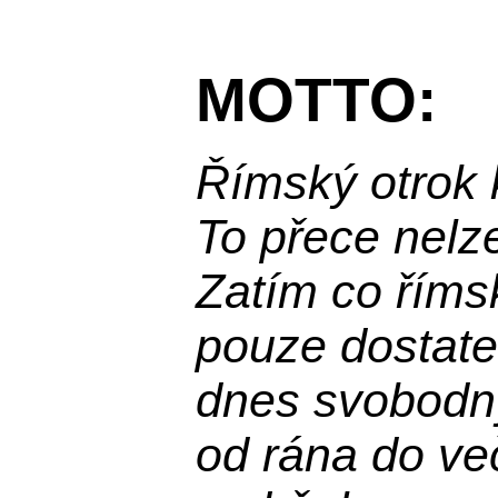
MOTTO:
Římský otrok 
To přece nelz
Zatím co říms
pouze dostatek
dnes svobodn
od rána do več