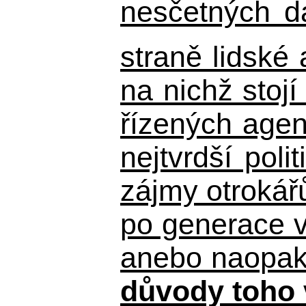
nesčetných d
straně lidské
na nichž stojí
řízených agen
nejtvrdší pol
zájmy otrokář
po generace 
anebo naopak n
důvody toho 