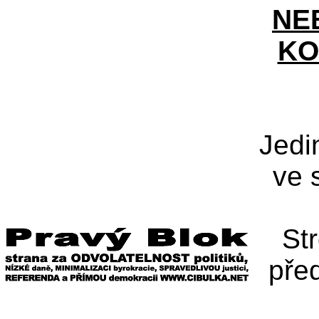
NE
KO
Jedi
ve 
St
pře