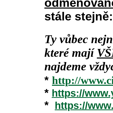
odměňováno
stále stejně:
Ty vůbec nejn
které mají
VŠ
najdeme vždyc
*
http://www.c
*
https://www
*
https://ww