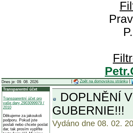
Fi
Prav
P
Fil
Petr
|
Zpět na domovskou stránku
|
Dnes je: 09. 08. 2026
Transparentní účet
DOPLNĚNÍ V
Transparentní účet pro
vaše dary 2903099979 /
GUBERNIE!!!
2010
Děkujeme za jakoukoli
podporu. Pokud jste
Vydáno dne 08. 02. 20
poslali nebo chcete poslat
dar, tak prosím vyplňte