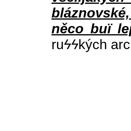
bláznovské, 
něco buï le
ru
ϟϟ
kých arc