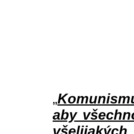
„
Komunismus
aby všechno
všelijakýc