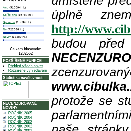
umístěné pře
Ano
(510594 hl.)
úplně zne
Spíše ano
(15788 hl.)
Spíše ne
(15634 hl.)
http://www.ci
Ne
(722096 hl.)
Nevim
(18450 hl.)
budou před
Celkem hlasovalo:
NECENZUR
1282562
ROZŠÍŘENÉ FUNKCE
Přehled všech anket
zcenzurovanýc
Rozšířené vyhledávání
Statistika návštevnosti
www.cibulka.
protože se st
NECENZUROVANÉ
NOVINY
parlamentními
ROČNÍK 2005
ROČNÍK 2004
ROČNÍK 2003
naše stránky
ROČNÍK 2002
ROČNÍK 2001