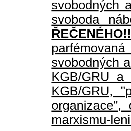
svobodných a 
svoboda nábo
ŘEČENÉHO!!
parfémovaná 
svobodných a 
KGB/GRU a ná
KGB/GRU,
"po
organizace", 
marxismu-leni