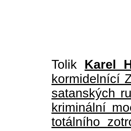
Tolik
Karel 
kormidelnící Z
satanských r
kriminální m
totálního zo