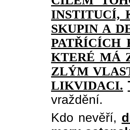
CÍLEM TOH
INSTITUCÍ,
SKUPIN A D
PATŘÍCÍCH
KTERÉ MÁ Z
ZLÝM VLAST
LIKVIDACI.
vraždění.
Kdo nevěří,
d