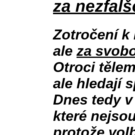
za nezfal
Zotročení k 
ale
za svobo
Otroci těle
ale hledají 
Dnes tedy v
které nejso
protože volb