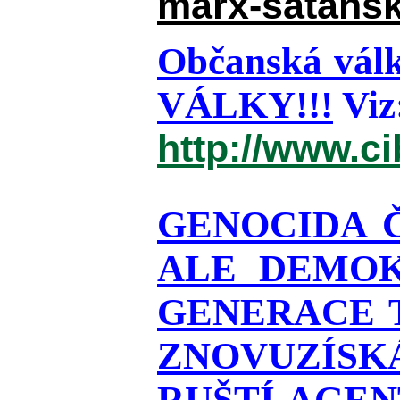
marx-satansk
Občanská válk
VÁLKY!!!
Viz
http://www.c
GENOCIDA 
ALE DEMOK
GENERACE T
ZNOVUZÍSKÁ
RUŠTÍ AGEN