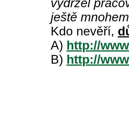
vydržel praco
ještě mnohem 
Kdo nevěří,
d
A)
http://www
B)
http://www