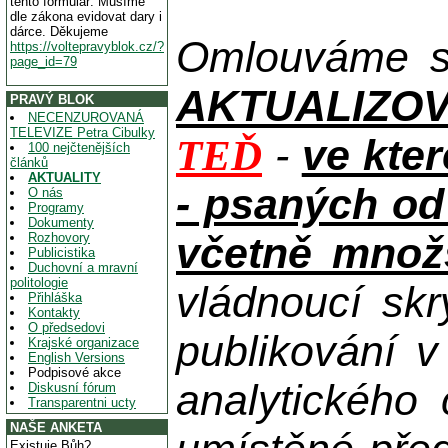
tento formulář. Musíme
dle zákona evidovat dary i
dárce. Děkujeme
Omlouváme se
https://voltepravyblok.cz/?
page_id=79
AKTUALIZOVAN
PRAVÝ BLOK
NECENZUROVANÁ
TELEVIZE Petra Cibulky
-
ve kte
TEĎ
100 nejčtenějších
článků
AKTUALITY
- psaných od
O nás
Programy
Dokumenty
včetně množs
Rozhovory
Publicistika
Duchovní a mravní
politologie
vládnoucí skr
Přihláška
Kontakty
O předsedovi
publikování 
Krajské organizace
English Versions
Podpisové akce
analytického
Diskusní fórum
Transparentni ucty
NAŠE ANKETA
Existuje Bůh?