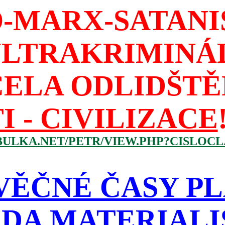
-MARX-SATAN
ULTRAKRIMINÁ
CELA ODLIDŠTĚ
I - CIVILIZACE
BULKA.NET/PETR/VIEW.PHP?CISLOCLA
VĚČNÉ ČASY PL
DA MATERIAL