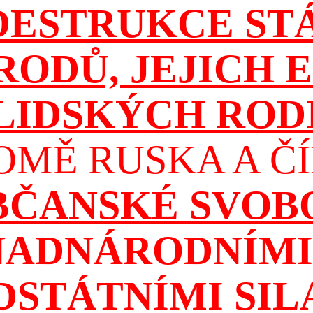
DESTRUKCE ST
RODŮ, JEJICH E
 LIDSKÝCH ROD
OMĚ RUSKA A ČÍ
OBČANSKÉ SVOB
NADNÁRODNÍMI 
DSTÁTNÍMI SIL