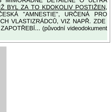
 DETAILNĚ O ULTRA
IŽ BYL ZA TO KDOKOLIV POSTIŽEN
,
OTISTÁTNÍCH VLASTIZRÁDCŮ, VIZ NAPŘ. ZDE
APOTŘEBÍ... (původní videodokument