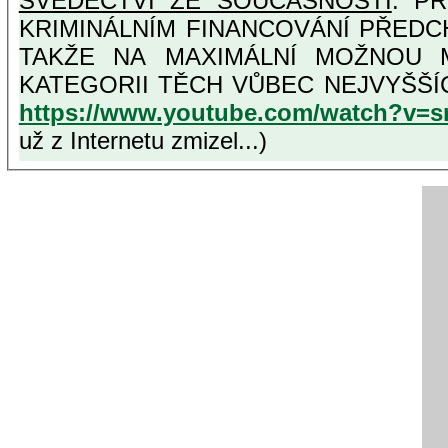
SVĚDECTVÍ ZE SOUČASNOSTI
: PŘ
KRIMINÁLNÍM FINANCOVÁNÍ PŘEDC
TAKŽE NA MAXIMÁLNÍ MOŽNOU MÍRU OSVĚDČENÁ VLASTIZRÁDNÁ ČESKÁ "AMNESTIE"
KATEGORII T
https://www.youtube.com/watch?v=
už z Internetu zmizel...)