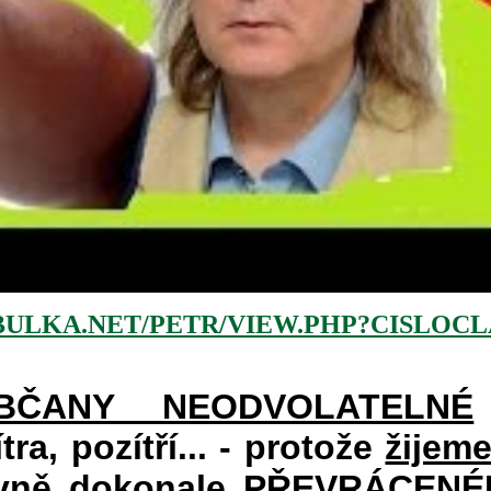
BULKA.NET/PETR/VIEW.PHP?CISLOCLA
BČANY NEODVOLATELNÉ
ra, pozítří... - protože
žijem
avně dokonale PŘEVRÁCENÉM 