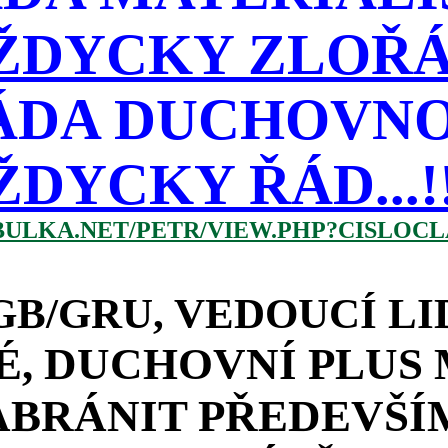
ŽDYCKY ZLOŘÁD
ÁDA DUCHOVNO
ŽDYCKY ŘÁD...!!!
BULKA.NET/PETR/VIEW.PHP?CISLOCLA
B/GRU, VEDOUCÍ LI
, DUCHOVNÍ PLUS 
ABRÁNIT PŘEDEVŠÍ