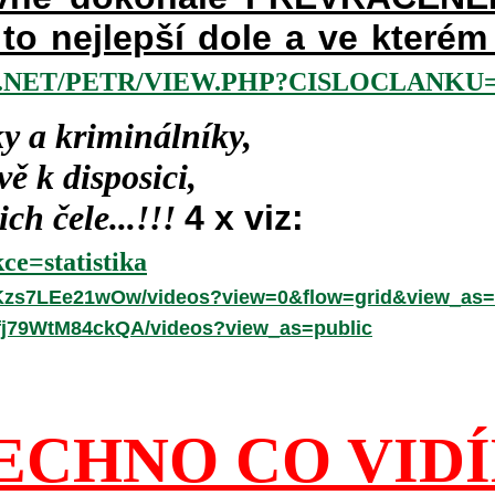
a to nejlepší dole a ve kter
NET/PETR/VIEW.PHP?CISLOCLANKU=2
y a kriminálníky,
ě k disposici,
ch čele...!!!
4 x viz:
ce=statistika
hKzs7LEe21wOw/videos?view=0&flow=grid&view_as=
fj79WtM84ckQA/videos?view_as=public
ECHNO CO VID