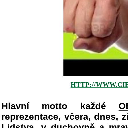
HTTP://WWW.CI
Hlavní motto každé
O
reprezentace, včera, dnes, zít
Lidstva, v duchovně a mr