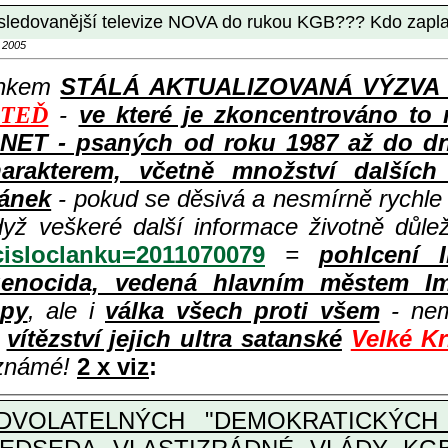
ejsledovanější televize NOVA do rukou KGB??? Kdo zapl
 2005
ánkem
STÁLÁ AKTUALIZOVANÁ VÝZVA k p
-
ve které je zkoncentrováno to 
 TEĎ
ET - psaných od roku 1987 až do dneš
rakterem, včetně množství dalších i
lánek
- pokud se děsivá a nesmírně rychl
dyž veškeré další informace životně důle
?cisloclanku=2011070079
=
pohlcení 
enocida, vedená hlavním městem Im
opy
, ale i
válka všech proti všem
- nem
ě
vítězství jejich ultra satanské
Velké K
 známé!
2 x viz
:
VOLATELNÝCH "DEMOKRATICKÝCH 