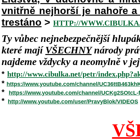
vnitřně nejhorší je nahoře 
trestáno
>
HTTP://WWW.CIBULKA.
Ty vůbec nejnebezpečnější hlupák
které mají
VŠECHNY
národy práv
najdeme vždycky a neomylně v jeji
*
http://www.cibulka.net/petr/index.php?ak
*
https://www.youtube.com/channel/UC36ttB463k
*
https://www.youtube.com/channel/UCKg2SOtcL-
*
http://www.youtube.com/user/PravyBlok/VIDEOS
VŠ