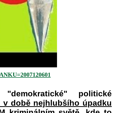
NKU=2007120601
"demokratické" politické
e v době nejhlubšího úpadku
kriminálním světě, kde to