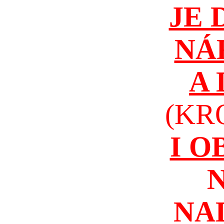
JE 
NÁ
A
(KR
I 
NA