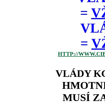
=
V
VL
=
V
HTTP://WWW.CI
VLÁDY KG
HMOTNÉ
MUSÍ Z