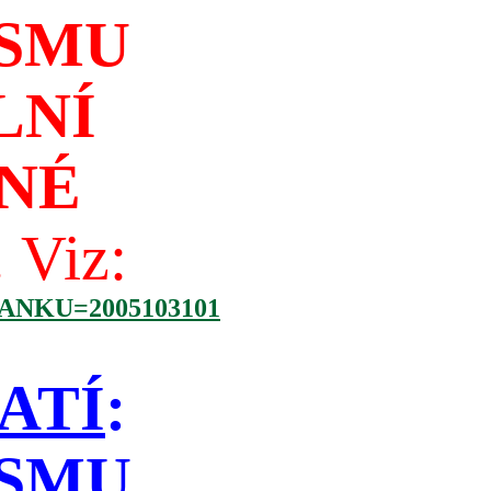
ISMU
LNÍ
NÉ
!
Viz:
NKU=2005103101
ATÍ
:
ISMU