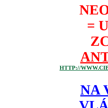
NEO
= 
Z
ANT
HTTP://WWW.CI
NA 
VLÁ