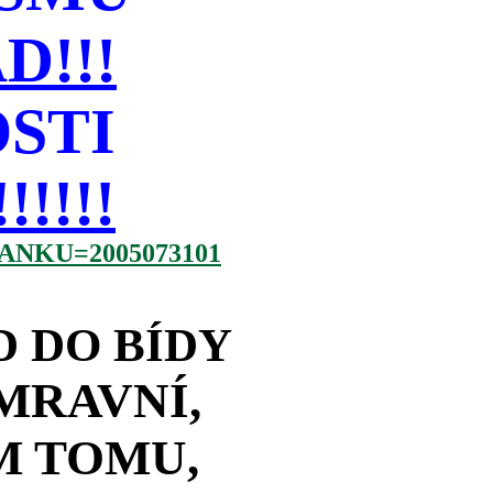
!!!
STI
!!!!
NKU=2005073101
D DO BÍDY
MRAVNÍ,
M TOMU,