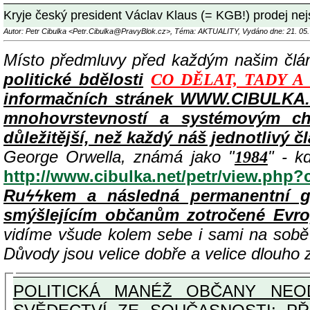
Kryje český president Václav Klaus (= KGB!) prodej n
Autor: Petr Cibulka <Petr.Cibulka@PravyBlok.cz>, Téma: AKTUALITY, Vydáno dne: 21. 05.
Místo předmluvy před každým našim čl
politické bdělosti
CO DĚLAT, TADY A
informačních stránek WWW.CIBULKA.N
mnohovrstevností a systémovým cha
důležitější, než každý náš jednotlivý č
George Orwella, známá jako "
" - k
1984
http://www.cibulka.net/petr/view.php
Ruϟϟkem a následná permanentní g
smýšlejícím občanům zotročené Evr
vidíme všude kolem sebe i sami na sob
Důvody jsou velice dobře a velice dlouho
POLITICKÁ MANÉŽ OBČANY NEOD