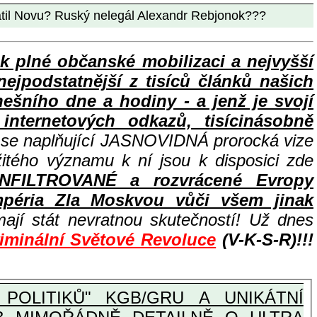
atil Novu? Ruský nelegál Alexandr Rebjonok???
lné občanské mobilizaci a nejvyšší
nejpodstatnější z tisíců článků našich
ního dne a hodiny - a jenž je svojí
nternetových odkazů, tisícinásobně
e se naplňující JASNOVIDNÁ prorocká vize
žitého významu k ní jsou k disposici zde
INFILTROVANÉ a rozvrácené Evropy
péria Zla Moskvou vůči všem jinak
ají stát nevratnou skutečností! Už dnes
riminální Světové Revoluce
(V-K-S-R)!!!
POLITIKŮ" KGB/GRU A UNIKÁTNÍ