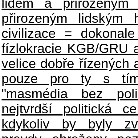
lidem a přirozeným
přirozeným lidským 
civilizace = dokonale 
fízlokracie KGB/GRU a 
velice dobře řízených 
pouze pro ty s tím
"masmédia bez poli
nejtvrdší politická c
kdykoliv by byly zv