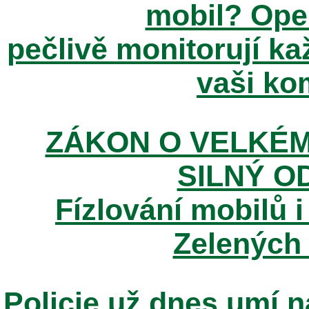
mobil? Ope
pečlivě monitorují k
vaši kom
ZÁKON O VELKÉM
SILNÝ O
Fízlování mobilů i
Zelených
Policie už dnes umí n