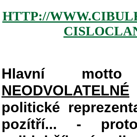
HTTP://WWW.CIBUL
CISLOCLAN
Hlavní mot
NEODVOLATELNÉ
politické reprezent
pozítří... - pr