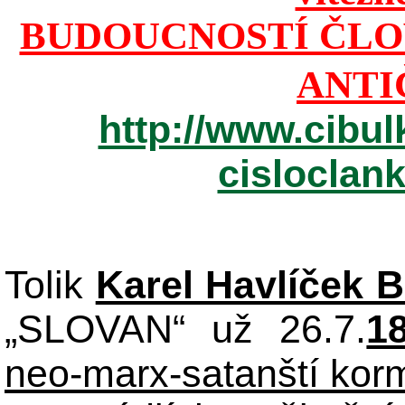
BUDOUCNOSTÍ ČLO
ANTI
http://www.cibul
cisloclan
Tolik
Karel Havlíček 
„SLOVAN“ už 26.7.
1
neo-marx-satanští korm