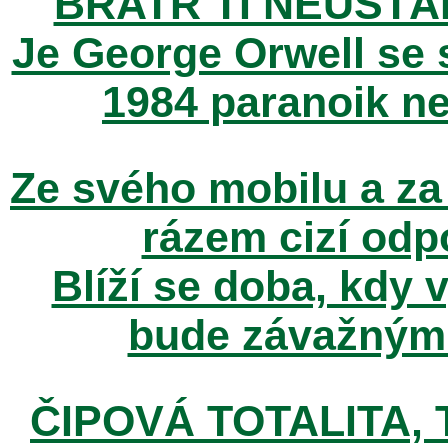
BRATR TÌ NEUSTÁ
Je George Orwell se
1984 paranoik ne
Ze svého mobilu a za
rázem cizí odp
Blíží se doba, kdy 
bude závažným t
ČIPOVÁ TOTALITA, T