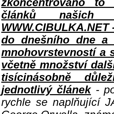
zkoncentrováno to n
článků našich i
WWW.CIBULKA.NET - 
do dnešního dne a h
mnohovrstevností a 
včetně množství dalš
tisícinásobně důle
jednotlivý článek
- po
rychle se naplňující