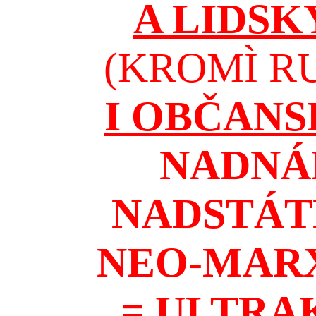
A LIDSK
(KROMÌ RU
I OBČAN
NADNÁ
NADSTÁT
NEO-MAR
= ULTRA