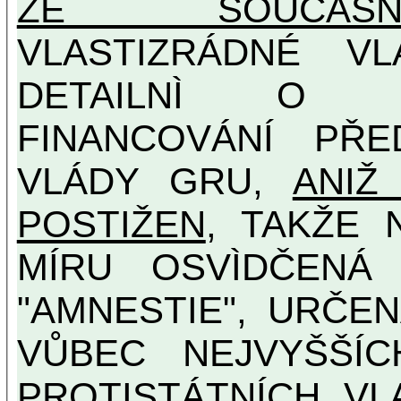
ZE SOUČASNO
VLASTIZRÁDNÉ V
DETAILNÌ O U
FINANCOVÁNÍ PŘE
VLÁDY GRU,
ANIŽ
POSTIŽEN
, TAKŽE 
MÍRU OSVÌDČENÁ VLASTIZRÁDNÁ ČESKÁ
"AMNESTIE", URČE
VŮBEC NEJVYŠŠÍCH PROTINÁRODNÍCH A
PROTISTÁTNÍCH VL