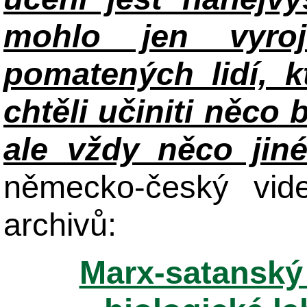
mohlo jen vyroj
pomatených lidí, k
chtěli učiniti něco 
ale vždy něco jin
německo-český vid
archivů:
Marx-satanský 