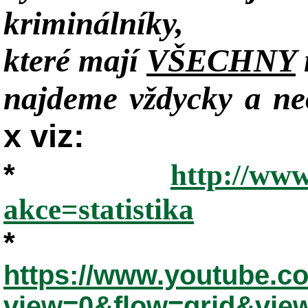
kriminálníky,
které mají
VŠECHNY
najdeme vždycky a neo
x viz:
*
http://www
akce=statistika
*
https://www.youtube.
view=0&flow=grid&vie