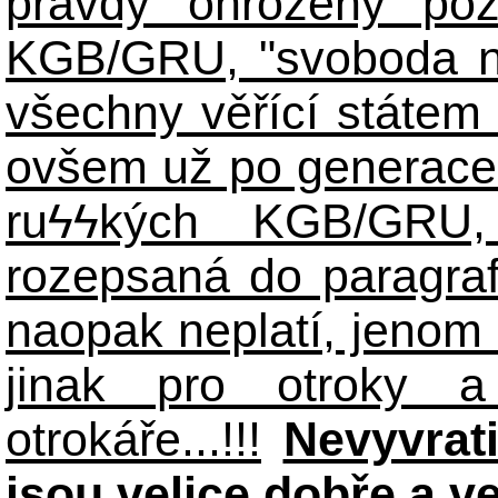
pravdy ohroženy poz
KGB/GRU, "svoboda n
všechny věřící státem 
ovšem už po generace
ruϟϟkých KGB/GR
rozepsaná do paragraf
naopak neplatí, jenom
jinak pro otroky a
otrokáře...!!!
Nevyvrat
jsou velice dobře a v