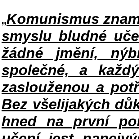
„
Komunismus zname
smyslu bludné uče
žádné jmění, ný
společné, a každ
zaslouženou a potř
Bez všelijakých důk
hned na první po
učení jest nanejv