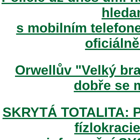
hleda
s mobilním telefone
oficiáln
Orwellův "Velký brat
dobře se m
SKRYTÁ TOTALITA: Pos
fízlokracie