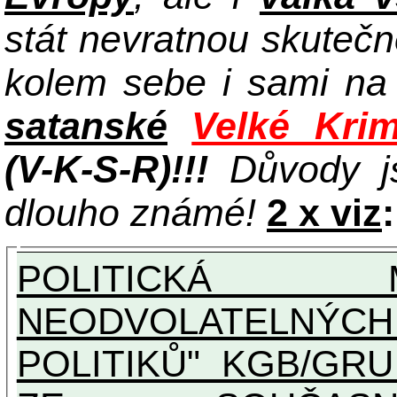
stát nevratnou skuteč
kolem sebe i sami n
satanské
Velké Krim
(V-K-S-R)!!!
Důvody j
dlouho známé!
2 x viz
:
POLITICKÁ 
NEODVOLATELNÝC
POLITIKŮ" KGB/GRU A UN