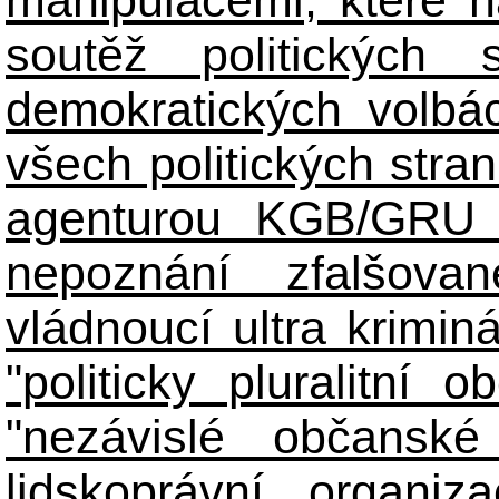
manipulacemi, které n
soutěž politických
demokratických volbác
všech politických stran
agenturou KGB/GRU 
nepoznání zfalšova
vládnoucí ultra kriminá
"politicky pluralitní 
"nezávislé občanské 
lidskoprávní organiz