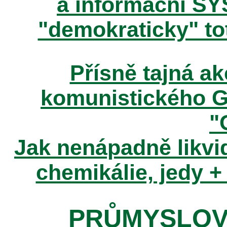
a informační SY
"demokraticky" tot
Přísně tajná 
komunistického 
"
Jak nenápadně likvid
chemikálie, jedy +
PRŮMYSLOV