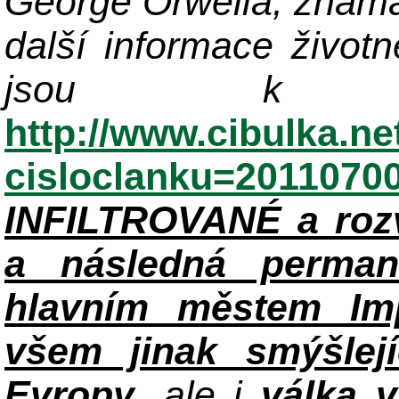
George Orwella, známá
další informace život
jsou k di
http://www.cibulka.ne
cisloclanku=2011070
INFILTROVANÉ a roz
a následná perman
hlavním městem Im
všem jinak smýšlej
Evropy
, ale i
válka 