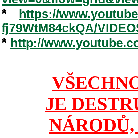
*
https://www.youtub
fj79WtM84ckQA/VIDEO
*
http://www.youtube.
VŠECHNO
JE DESTR
NÁRODŮ, 