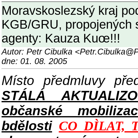
Moravskoslezský kraj po
KGB/GRU, propojených s
agenty: Kauza Kuœ!!!
Autor: Petr Cibulka <Petr.Cibulka
dne: 01. 08. 2005
Místo předmluvy př
STÁLÁ AKTUALIZ
občanské mobilizac
bdělosti
CO DÌLAT, 