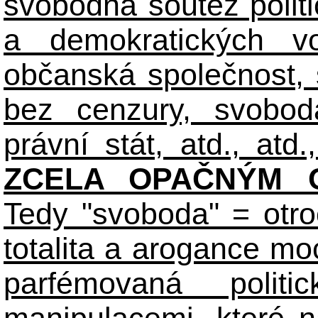
svobodná soutěž polit
a demokratických volb
občanská společnost,
bez cenzury, svobod
právní stát, atd., atd.,
ZCELA OPAČNÝM O
Tedy "svoboda" = otro
totalita a arogance m
parfémovaná polit