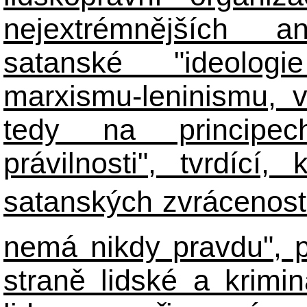
nejextrémnějších ant
satanské "ideologie
marxismu-leninismu, v
tedy na principech 
právilnosti", tvrdící
satanských zvráceností
nemá nikdy pravdu", 
straně lidské a krimi