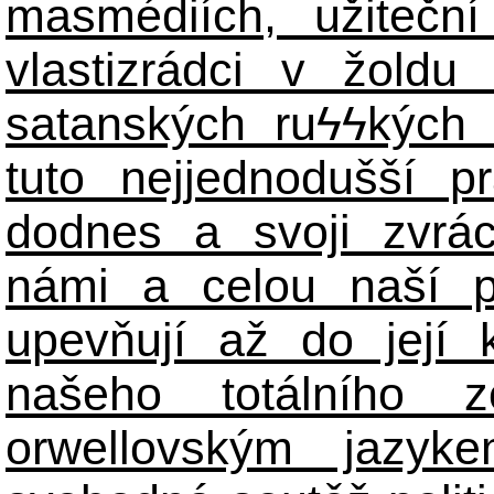
masmédiích, užiteční
vlastizrádci v žoldu 
satanských ru
ϟϟ
kých 
tuto nejjednodušší p
dodnes a svoji zvrá
námi a celou naší p
upevňují až do její 
našeho totálního zo
orwellovským jazyk