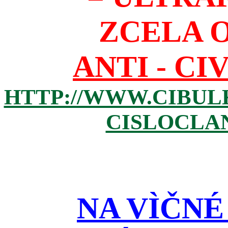
ZCELA 
ANTI - CI
HTTP://WWW.CIBUL
CISLOCLAN
NA VÌČNÉ