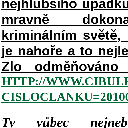
nejhlubšího úpadku
mravně dokon
kriminálním světě, 
je nahoře a to nejl
Zlo odměňováno 
HTTP://WWW.CIBUL
CISLOCLANKU=20100
Ty vůbec nejneb