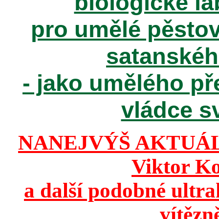
biologické la
pro umělé pěstov
satanské
- jako umělého př
vládce sv
NANEJVÝŠ AKTUÁ
Viktor K
a další podobné ultr
vítězn