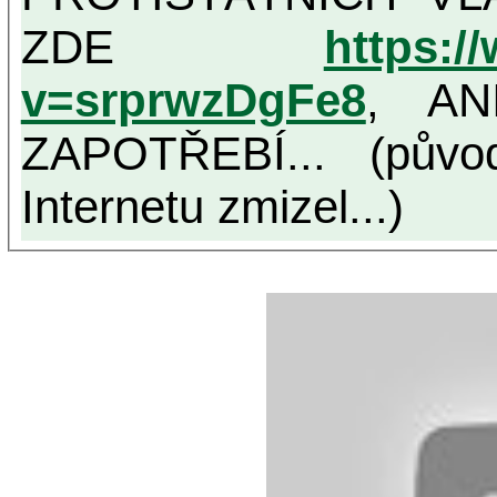
ZDE
https:/
v=srprwzDgFe8
, AN
ZAPOTŘEBÍ... (půvo
Internetu zmizel...)