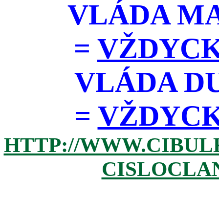
VLÁDA M
=
VŽDYCK
VLÁDA D
=
VŽDYCKY 
HTTP://WWW.CIBUL
CISLOCLAN