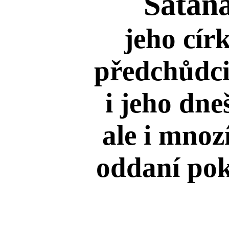
Satan
jeho círk
předchůdci
i jeho dneš
ale i mnozí
oddaní pokr