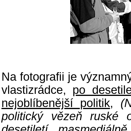
Na fotografii je význam
vlastizrádce,
po desetil
nejoblíbenější politik
,
(
politický vězeň ruské
desetiletí masmediáln