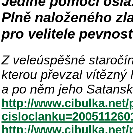
Jedině pomocí osla.
Plně n
aloženého zl
pro velitele pevnosti
Z
veleúspěšné
s
taročí
kterou
převzal vítězný
a po něm jeho Satansk
http://www.cibulka.net/
cisloclanku=200511260
http://www.cibulka.net/