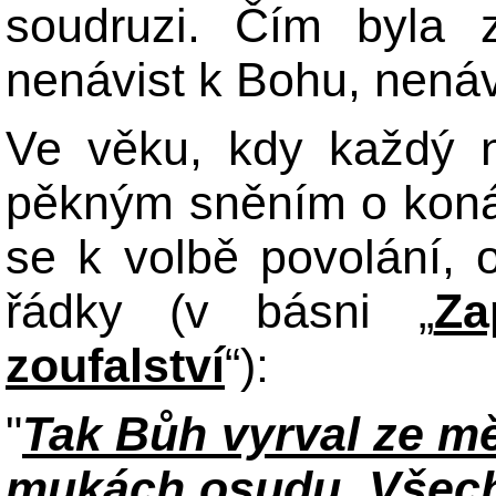
soudruzi. Čím byla 
nenávist k Bohu, nenáv
Ve věku, kdy každý n
pěkným sněním o konán
se k volbě povolání, 
řádky (v básni „
Za
zoufalství
“):
"
Tak Bůh vyrval ze mě
mukách osudu. Všech