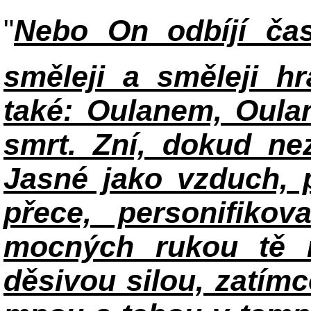
"
Nebo On odbíjí ča
směleji a směleji 
také: Oulanem, Oula
smrt. Zní, dokud nez
Jasné jako vzduch, 
přece, personifikov
mocných rukou tě m
děsivou silou, zatímc