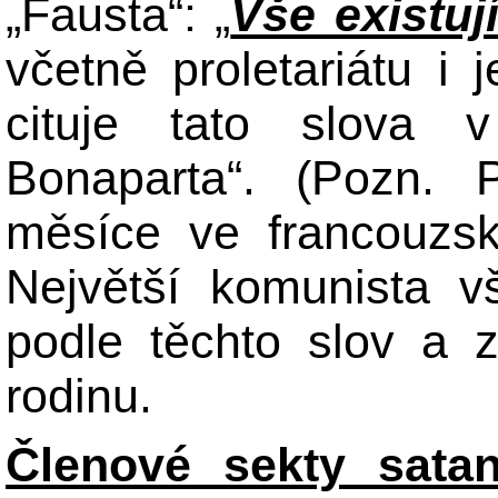
„Fausta“: „
Vše existuj
včetně proletariátu i
cituje tato slova 
Bonaparta“. (Pozn. 
měsíce ve francouzsk
Největší komunista vš
podle těchto slov a z
rodinu.
Členové sekty satani