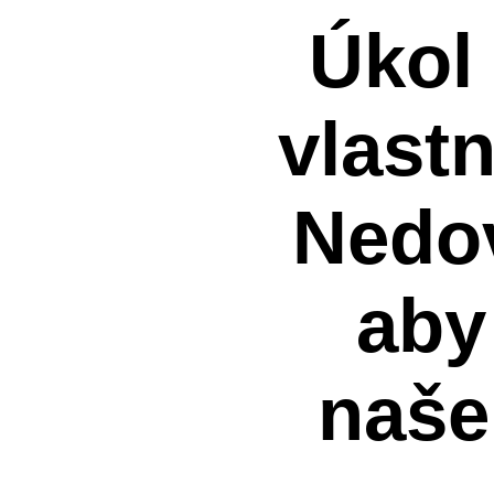
Úkol
vlastn
Nedov
aby 
naše