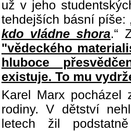
už v jeho studentskýc
tehdejších básní píše: 
kdo vládne shora
.“ 
"vědeckého material
hluboce přesvědče
existuje. To mu vydrže
Karel Marx pocházel 
rodiny. V dětství neh
letech žil podstat