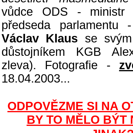
vůdce ODS - ministr f
předseda parlamentu -
Václav Klaus
se svým 
důstojníkem KGB Ale
zleva). Fotografie
-
zv
18.04.2003.
..
ODPOVĚZME SI NA O
BY TO MĚLO BÝT 