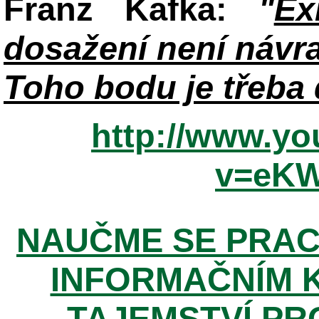
Franz Kafka:
"
Ex
dosažení není návra
Toho bodu je třeba
http://www.y
v=eKW
NAUČME SE PRAC
INFORMAČNÍM K
TAJEMSTVÍ PR