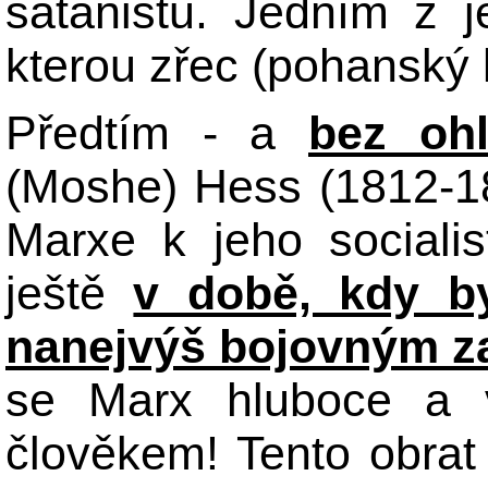
satanistů. Jedním z j
kterou zřec (pohanský k
Předtím - a
bez oh
(Moshe) Hess (1812-18
Marxe k jeho socialis
ještě
v době, kdy b
nanejvýš bojovným z
se Marx hluboce a v
člověkem! Tento obrat