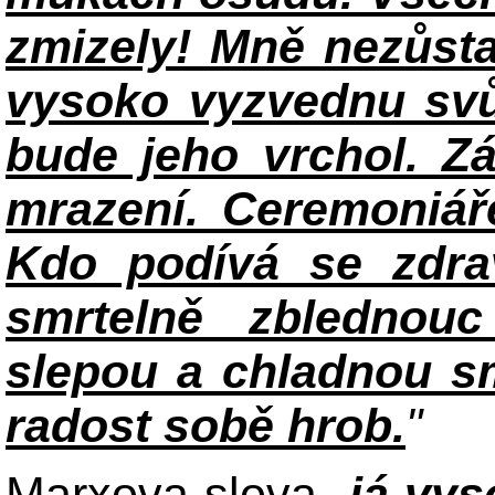
zmizely! Mně nezůsta
vysoko vyzvednu svů
bude jeho vrchol. Z
mrazení. Ceremoniář
Kdo podívá se zdra
smrtelně zblednou
slepou a chladnou smr
radost sobě hrob.
"
Marxova slova „
já vys