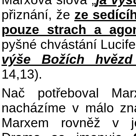
přiznání, že
ze sedící
pouze strach a ago
pyšné chvástání Lucifer
výše Božích hvězd
14,13).
Nač potřeboval Mar
nacházíme v málo z
Marxem rovněž v je