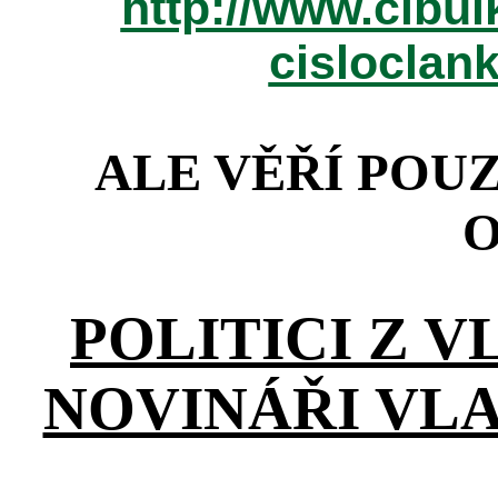
http://www.cibul
cisloclan
ALE VĚŘÍ POU
O
POLITICI Z V
NOVINÁŘI VLA