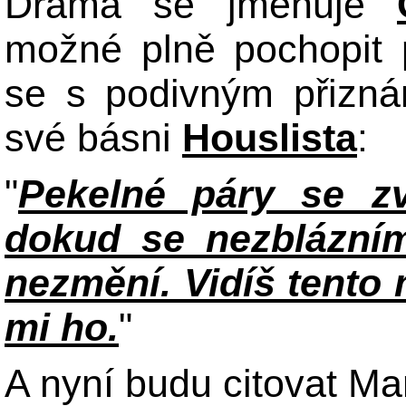
Drama se jmenuje
možné plně pochopit 
se s podivným přiznán
své básni
Houslista
:
"
Pekelné páry se zv
dokud se nezblázní
nezmění. Vidíš tento
mi ho.
"
A nyní budu citovat M