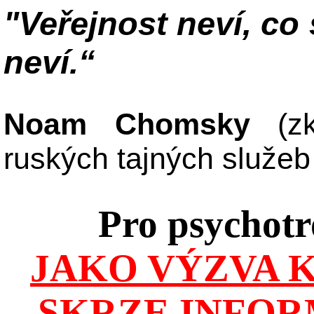
"Veřejnost neví, co s
neví.“
Noam Chomsky
(zk
ruských tajných služe
Pro psychot
JAKO VÝZVA 
SKRZE INFOR