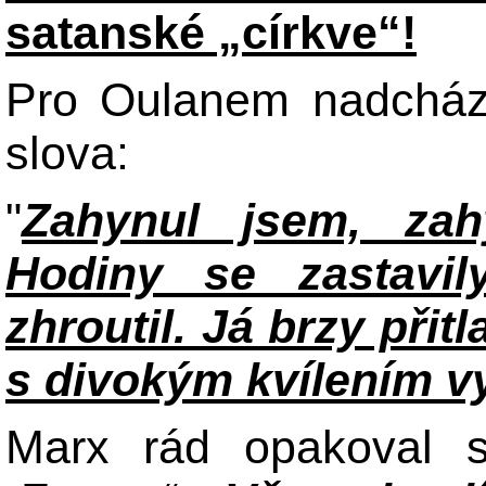
satanské „církve“!
Pro Oulanem nadchází
slova:
"
Zahynul jsem, zah
Hodiny se zastavi
zhroutil. Já brzy při
s divokým kvílením vy
Marx rád opakoval s