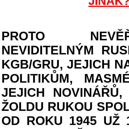
JINAK
PROTO NEVĚ
NEVIDITELNÝM RU
KGB/GRU, JEJICH 
POLITIKŮM, MASM
JEJICH NOVINÁŘŮ
ŽOLDU RUKOU SPO
OD ROKU 1945 UŽ 