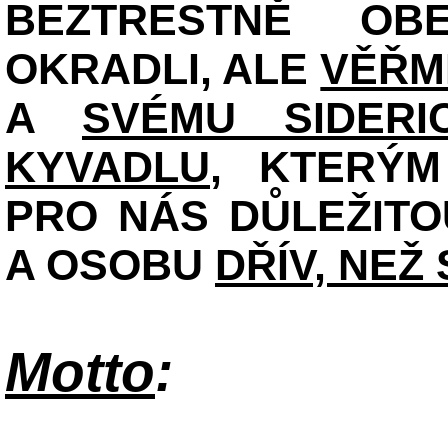
BEZTRESTNĚ OBE
OKRADLI, ALE
VĚŘM
A
SVÉMU SIDERI
KYVADLU
, KTERÝ
PRO NÁS DŮLEŽITO
A OSOBU
DŘÍV, NEŽ
Motto
: