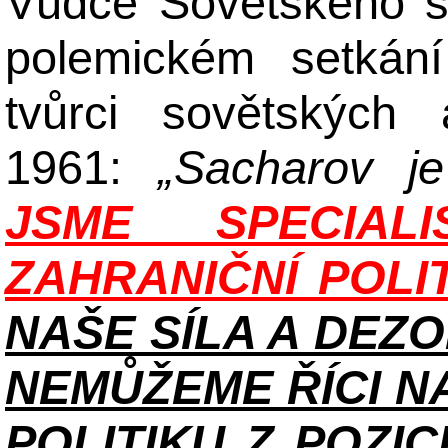
Vůdce Sovětského s
polemickém setkán
tvůrci sovětských 
1961:
„Sacharov j
JS
ME
SPECIAL
ZAHRANIČNÍ POLI
NAŠE SÍLA A DEZ
NEMŮŽEME ŘÍCI N
POLITIKU Z POZIC