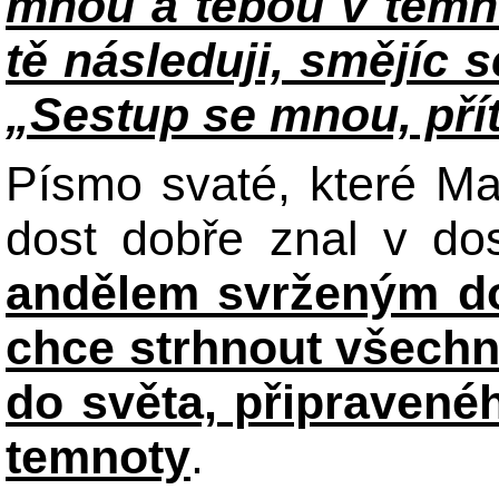
mnou a tebou v temnot
tě následuji, smějíc 
„Sestup se mnou, přít
Písmo svaté, které Ma
dost dobře znal v dos
andělem svrženým do
chce strhnout všechno
do světa, připravenéh
temnoty
.