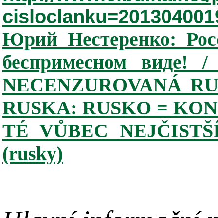
cisloclanku=201304001
Юрий Нестеренко: Росс
беспримесном виде! /
NECENZUROVANÁ RU
RUSKA: RUSKO = KON
TÉ VŮBEC NEJČISTŠ
(rusky)