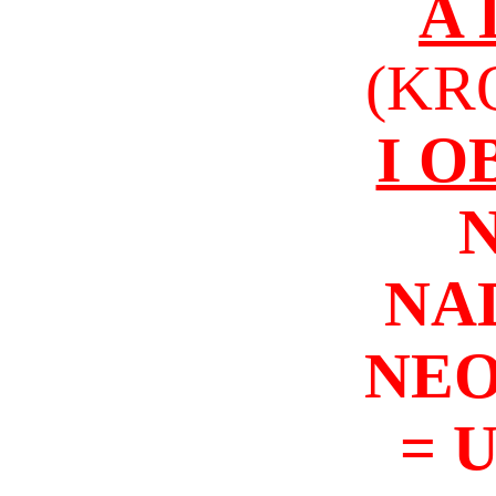
A
(KR
I 
NA
NEO
= 