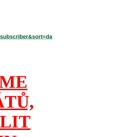
subscriber&sort=da
ÍME
ÁTŮ,
LIT