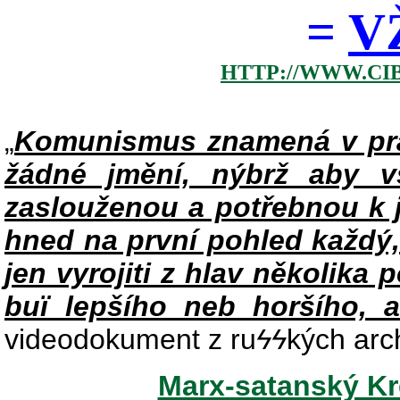
=
V
HTTP://WWW.CI
„
Komunismus znamená v pra
žádné jmění, nýbrž aby v
zaslouženou a potřebnou k j
hned na první pohled každý,
jen vyrojiti z hlav několika 
buï lepšího neb horšího, a
videodokument z ru
ϟϟ
kých arc
Marx-satanský Kre