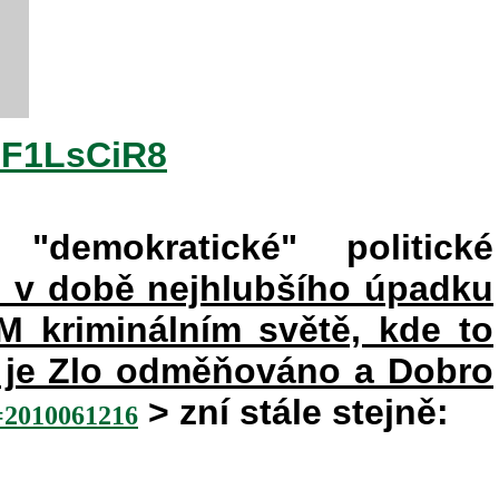
2F1LsCiR8
"demokratické" politické
e v době nejhlubšího úpadku
kriminálním světě, kde to
ém je Zlo odměňováno a Dobro
> zní stále stejně:
010061216