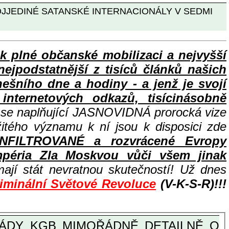
OJJEDINÉ SATANSKÉ INTERNACIONÁLY V SEDMI
lné občanské mobilizaci a nejvyšší
nejpodstatnější z tisíců článků našich
ního dne a hodiny - a jenž je svojí
nternetových odkazů, tisícinásobně
e se naplňující JASNOVIDNÁ prorocká vize
žitého významu k ní jsou k disposici zde
INFILTROVANÉ a rozvrácené Evropy
péria Zla Moskvou vůči všem jinak
ají stát nevratnou skutečností! Už dnes
riminální Světové Revoluce
(V-K-S-R)!!!