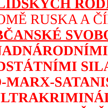
 LIDSKÝCH ROD
OMĚ RUSKA A ČÍ
OBČANSKÉ SVOB
NADNÁRODNÍMI 
DSTÁTNÍMI SIL
-MARX-SATAN
ULTRAKRIMINÁ