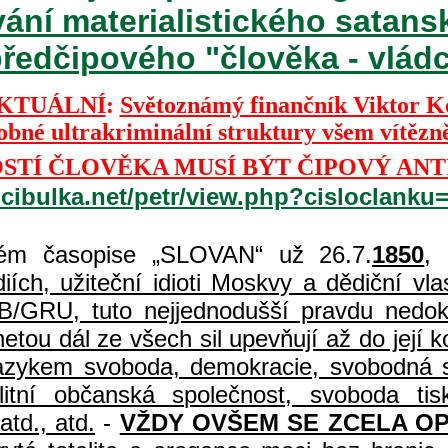
vání materialistického satan
ředčipového "člověka - vládce
KTUÁLNÍ
:
Světoznámý finančník Viktor 
dobné ultrakriminální struktury všem vítězn
TÍ ČLOVĚKA MUSÍ BÝT ČIPOVÝ ANT
.cibulka.net/petr/view.php?cisloclanku
m časopise „SLOVAN“ už 26.7.
1850
,
ch, užiteční idioti Moskvy a dědiční vlast
B/GRU, tuto nejjednodušší pravdu nedoká
etou dál ze všech sil upevňují až do její
 jazykem svoboda, demokracie, svobodná s
uralitní občanská společnost, svoboda 
atd., atd.
-
VŽDY OVŠEM SE ZCELA O