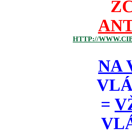
Z
ANT
HTTP://WWW.CI
NA 
VLÁ
=
V
VL