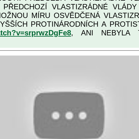
Í PŘEDCHOZÍ VLASTIZRÁDNÉ VLÁD
ÁDNÁ ČESKÁ "AMNESTIE", URČENÁ
atch?v=srprwzDgFe8
, ANI NEBYLA T