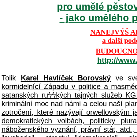
pro umělé pěsto
- jako umělého p
NANEJVÝŠ A
a další po
BUDOUCNOS
http://www
Tolik
Karel Havlíček Borovský
ve své
kormidelnící Západu v politice a masmédií
satanských ru
ϟϟ
kých tajných služeb KG
kriminální moc nad námi a celou naší plan
zotročení, které nazývají orwellovským
demokratických volbách, politicky pl
náboženského vyznání, právní stát, atd., 