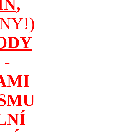
IN
,
NY!)
ODY
-
AMI
ISMU
LNÍ