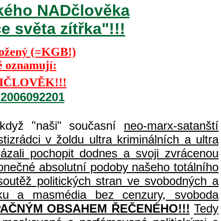
ského NADčlověka
 světa zítřka"!!!
Kožený (=KGB!)
ě oznamují:
IČLOVĚK!!!
=2006092201
 když "naši" současní
neo-marx-satanští
izrádci v žoldu ultra kriminálních a ultra
zali pochopit dodnes a svoji zvrácenou
 konečné absolutní podoby našeho totálního
outěž politických stran ve svobodných a
tisku a masmédia bez cenzury, svoboda
PAČNÝM OBSAHEM ŘEČENÉHO!!!
Tedy