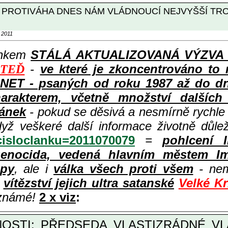
Í PROTIVÁHA DNES NÁM VLÁDNOUCÍ NEJVYŠŠÍ TR
 2011
ánkem
STÁLÁ AKTUALIZOVANÁ VÝZVA k p
-
ve které je zkoncentrováno to 
 TEĎ
ET - psaných od roku 1987 až do dneš
rakterem, včetně množství dalších i
lánek
- pokud se děsivá a nesmírně rychl
dyž veškeré další informace životně důle
?cisloclanku=2011070079
=
pohlcení 
enocida, vedená hlavním městem Im
opy
, ale i
válka všech proti všem
- nem
ě
vítězství jejich ultra satanské
Velké K
 známé!
2 x viz
: