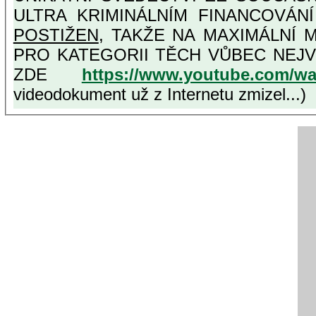
ULTRA KRIMINÁLNÍM FINANCOVÁN
POSTIŽEN
, TAKŽE NA MAXIMÁLNÍ MOŽNOU MÍRU OSVĚDČENÁ VLASTIZR
PRO KATEGORII TĚCH VŮBEC NEJVYŠŠÍCH PROTINÁRODNÍCH A PROTISTÁTNÍCH VLASTIZRÁDCŮ, VIZ NAPŘ.
ZDE
https://www.youtube.com/w
videodokument už z Internetu zmizel...)