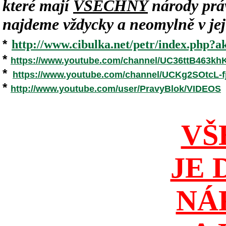
které mají
VŠECHNY
národy práv
najdeme vždycky a neomylně v jeji
*
http://www.cibulka.net/petr/index.php?ak
*
https://www.youtube.com/channel/UC36ttB463k
*
https://www.youtube.com/channel/UCKg2SOtcL
*
http://www.youtube.com/user/PravyBlok/VIDEOS
VŠ
JE 
NÁ