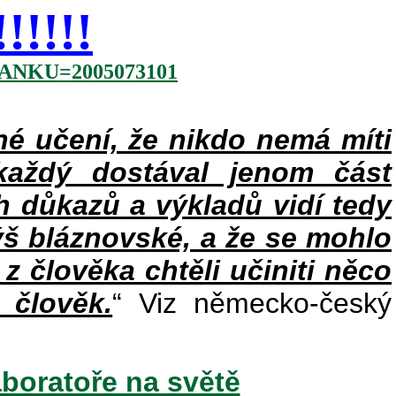
!!!!
NKU=2005073101
 učení, že nikdo nemá míti
každý dostával jenom část
h důkazů a výkladů vidí tedy
ýš bláznovské, a že se mohlo
 z člověka chtěli učiniti něco
 člověk.
“ Viz německo-český
aboratoře na světě