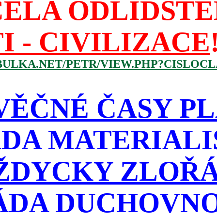
CELA ODLIDŠTĚ
I - CIVILIZACE
BULKA.NET/PETR/VIEW.PHP?CISLOCLA
VĚČNÉ ČASY PL
DA MATERIAL
ŽDYCKY ZLOŘÁD
ÁDA DUCHOVNO