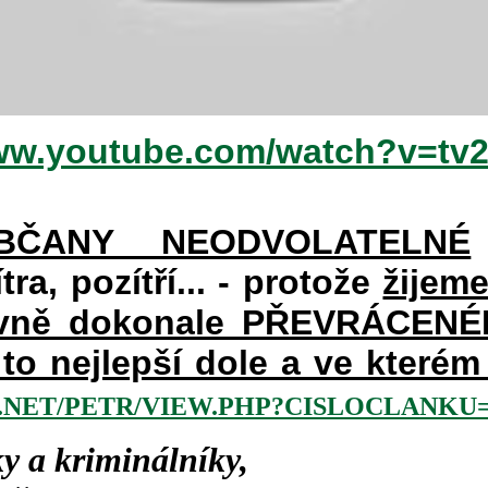
www.youtube.com/watch?v=tv
BČANY NEODVOLATELNÉ
ra, pozítří... - protože
žijem
avně dokonale PŘEVRÁCENÉM 
a to nejlepší dole a ve kter
NET/PETR/VIEW.PHP?CISLOCLANKU=2
y a kriminálníky,