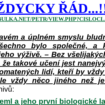
ŽDYCKY ŘÁD...!!!
BULKA.NET/PETR/VIEW.PHP?CISLOCLA
vém a úplném smyslu bludné
šechno bylo společné, a 
eho výživě. – Bez všelijakýc
 že takové učení jest nanejv
pomatených lidí, kteří by vždy
le vždy něco jiného než je
hivů:
ml a jeho první biologické l