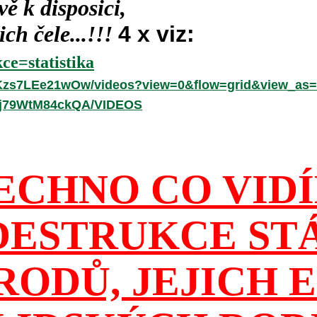
ě k disposici,
ch čele...!!!
4 x viz:
ce=statistika
hKzs7LEe21wOw/videos?view=0&flow=grid&view_as=
-fj79WtM84ckQA/VIDEOS
ECHNO CO VID
DESTRUKCE ST
RODŮ, JEJICH E