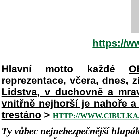
https://
Hlavní motto každé
O
reprezentace, včera, dnes, zít
Lidstva, v duchovně a mr
vnitřně nejhorší je nahoře 
trestáno
>
HTTP://WWW.CIBULKA.
Ty vůbec nejnebezpečnější hlupák