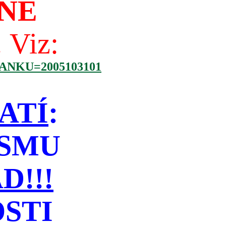
NÉ
!
Viz:
NKU=2005103101
ATÍ
:
ISMU
!!!
STI