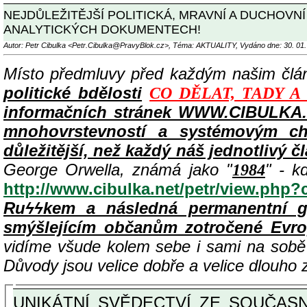
NEJDŮLEŽITĚJŠÍ POLITICKÁ, MRAVNÍ A DUCHOVN
ANALYTICKÝCH DOKUMENTECH!
Autor: Petr Cibulka <Petr.Cibulka@PravyBlok.cz>, Téma: AKTUALITY, Vydáno dne: 30. 01.
Místo předmluvy před každým našim čl
politické bdělosti
CO DĚLAT, TADY A
informačních stránek WWW.CIBULKA.N
mnohovrstevností a systémovým cha
důležitější, než každý náš jednotlivý č
George Orwella, známá jako "
" - k
1984
http://www.cibulka.net/petr/view.php
Ruϟϟkem a následná permanentní g
smýšlejícím občanům zotročené Evr
vidíme všude kolem sebe i sami na sob
Důvody jsou velice dobře a velice dlouho
UNIKÁTNÍ SVĚDECTVÍ ZE SOUČASNOSTI: PŘEDSEDA VLASTIZRÁDNÉ VLÁDY KGB MIMOŘÁDNĚ DETAILNĚ O