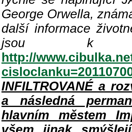
George Orwella, známá
další informace život
jsou k di
http://www.cibulka.ne
cisloclanku=2011070
INFILTROVANÉ a roz
a následná perman
hlavním městem Im
všem jinak smýšlej