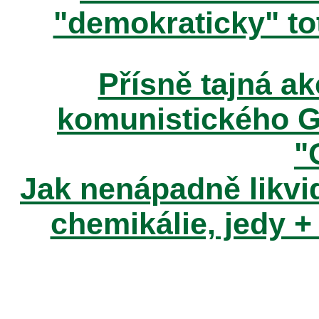
"demokraticky" tot
Přísně tajná 
komunistického 
"
Jak nenápadně likvid
chemikálie, jedy +