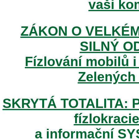
vaši kom
ZÁKON O VELKÉM
SILNÝ O
Fízlování mobilů i
Zelených
SKRYTÁ TOTALITA: Pos
fízlokracie
a informační SY