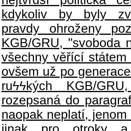
kdykoliv by byly zv
pravdy ohroženy poz
KGB/GRU, "svoboda n
všechny věřící státem 
ovšem už po generace
ruϟϟkých KGB/GR
rozepsaná do paragraf
naopak neplatí, jenom
jinak pro otroky a