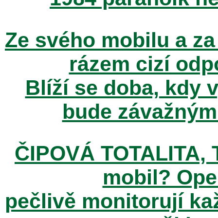
Ze svého mobilu a za
rázem cizí odp
Blíží se doba, kdy 
bude závažným t
ČIPOVÁ TOTALITA, T
mobil? Ope
pečlivě monitorují k