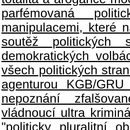
parfémovaná polit
manipulacemi, které n
soutěž politických
demokratických volbác
všech politických stran
agenturou KGB/GRU 
nepoznání zfalšova
vládnoucí ultra kriminá
"politicky pluralitní 