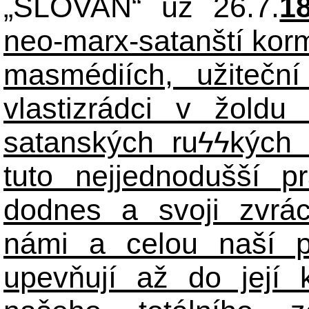
„SLOVAN“ už 26.7.
1
neo-marx-satanští korm
masmédiích, užiteční
vlastizrádci v žoldu 
satanských ru
ϟϟ
kých 
tuto nejjednodušší p
dodnes a svoji zvrá
námi a celou naší p
upevňují až do její 