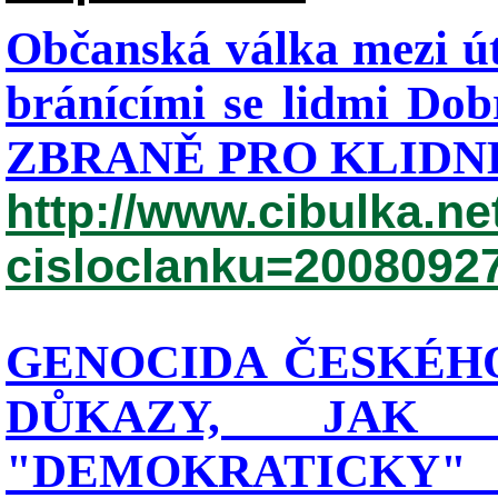
Občanská válka mezi út
bránícími se lidmi Dob
ZBRANĚ PRO KLIDNÉ
http://www.cibulka.ne
cisloclanku=2008092
GENOCIDA ČESKÉHO
DŮKAZY, JAK
"DEMOKRATIC