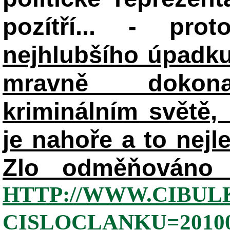
pozítří... - pr
nejhlubšího úpadku
mravně dokon
kriminálním světě, 
je nahoře a to nejl
Zlo odměňováno 
HTTP://WWW.CIBUL
CISLOCLANKU=20100