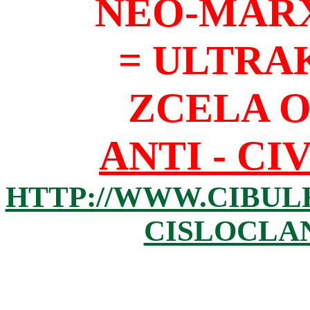
NEO-MAR
= ULTRA
ZCELA 
ANTI - CI
HTTP://WWW.CIBUL
CISLOCLAN