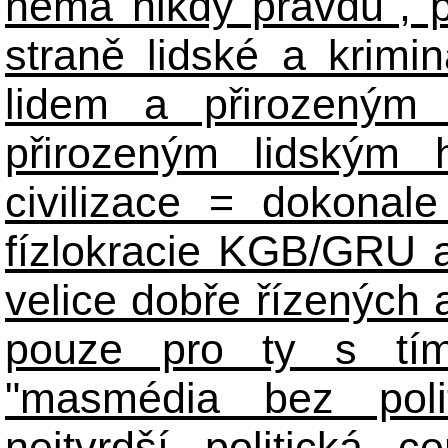
nemá nikdy pravdu", 
straně lidské a krimi
lidem a přirozeným
přirozeným lidským 
civilizace = dokonale 
fízlokracie KGB/GRU a 
velice dobře řízených 
pouze pro ty s tím
"masmédia bez poli
nejtvrdší politická c