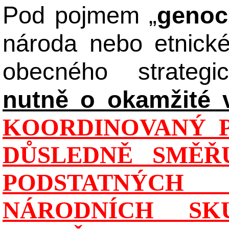
Pod pojmem „
genoc
národa nebo etnick
obecného strateg
nutně o okamžité 
KOORDINOVANÝ P
DŮSLEDNĚ SMĚŘU
PODSTATNÝCH
NÁRODNÍCH SK