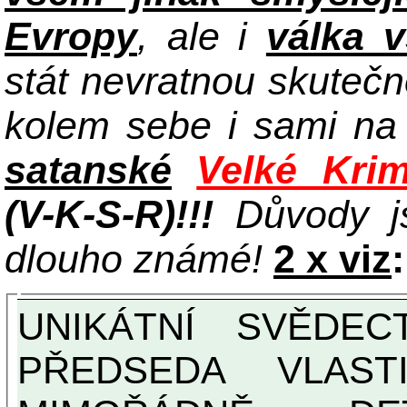
Evropy
, ale i
válka 
stát nevratnou skuteč
kolem sebe i sami n
satanské
Velké Krim
(V-K-S-R)!!!
Důvody j
dlouho známé!
2 x viz
:
UNIKÁTNÍ SVĚDECTVÍ ZE SOUČASNOSTI:
PŘEDSEDA VLAST