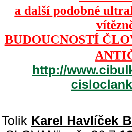
a další podobné ultr
vítězn
BUDOUCNOSTÍ ČLO
ANTI
http://www.cibul
cisloclan
Tolik
Karel Havlíček 