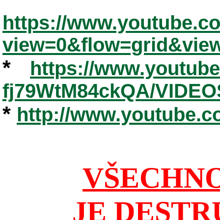
https://www.youtube.
view=0&flow=grid&vie
*
https://www.youtub
fj79WtM84ckQA/VIDEO
*
http://www.youtube.
VŠECHNO
JE DESTR