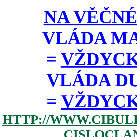
NA VĚČNÉ
VLÁDA M
=
VŽDYCK
VLÁDA D
=
VŽDYCKY 
HTTP://WWW.CIBUL
CISLOCLAN