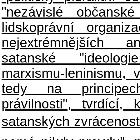
"nezávislé občanské 
lidskoprávní organiz
nejextrémnějších ant
satanské "ideologie
marxismu-leninismu, v
tedy na principech 
právilnosti", tvrdící
satanských zvráceností