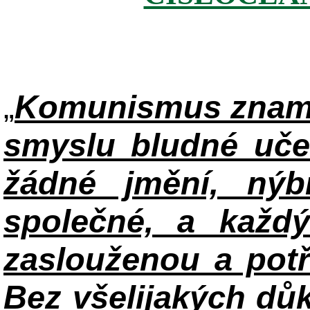
„
Komunismus zname
smyslu bludné uče
žádné jmění, ný
společné, a každ
zaslouženou a potř
Bez všelijakých důk