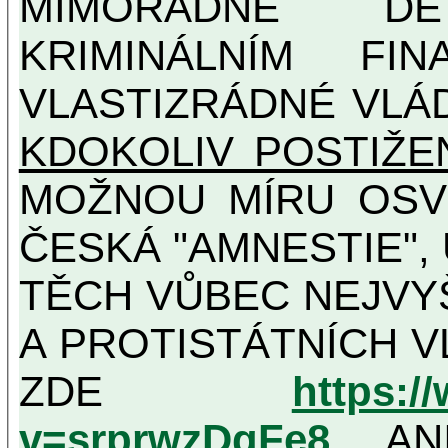
MIMOŘÁDNĚ DETAILNĚ O ULTRA
KRIMINÁLNÍM FIN
VLASTIZRÁDNÉ VLÁ
KDOKOLIV POSTIŽE
MOŽNOU MÍRU OSVĚDČENÁ VLASTIZRÁDNÁ
ČESKÁ "AMNESTIE",
TĚCH VŮBEC NEJVYŠŠÍCH PROTINÁRODNÍCH
A PROTISTÁTNÍCH V
ZDE
https:/
v=srprwzDgFe8
, AN