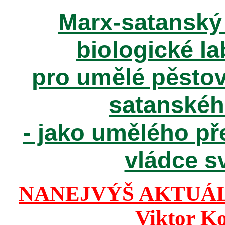
Marx-satanský 
biologické la
pro umělé pěstov
satanské
- jako umělého př
vládce sv
NANEJVÝŠ AKTUÁ
Viktor K