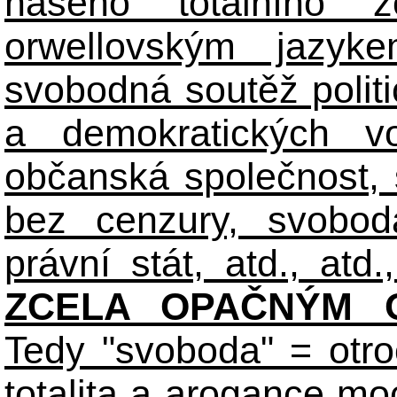
našeho totálního zo
orwellovským jazyk
svobodná soutěž polit
a demokratických volb
občanská společnost,
bez cenzury, svobod
právní stát, atd., atd.,
ZCELA OPAČNÝM O
Tedy "svoboda" = otro
totalita a arogance m