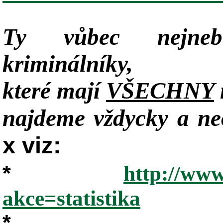
Ty vůbec nejneb
kriminálníky,
které mají
VŠECHNY
najdeme vždycky a neo
x viz:
*
http://www
akce=statistika
*