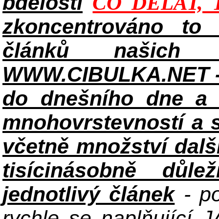
bdělosti
CO DĚLAT, 
zkoncentrováno to n
článků našich i
WWW.CIBULKA.NET - 
do dnešního dne a h
mnohovrstevností a 
včetně množství dalš
tisícinásobně důle
jednotlivý článek
- po
rychle se naplňující