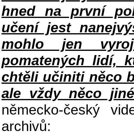
hned na první po
učení jest nanejv
mohlo jen vyroj
pomatených lidí, k
chtěli učiniti něco 
ale vždy něco jin
německo-český vid
archivů: