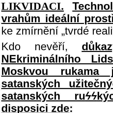
Technol
LIKVIDACI.
vrahům ideální prost
ke zmírnění „tvrdé reali
Kdo nevěří,
důka
NEkriminálního Lid
Moskvou rukama j
satanských užitečný
satanských ru
ϟϟ
ký
disposici zde
: