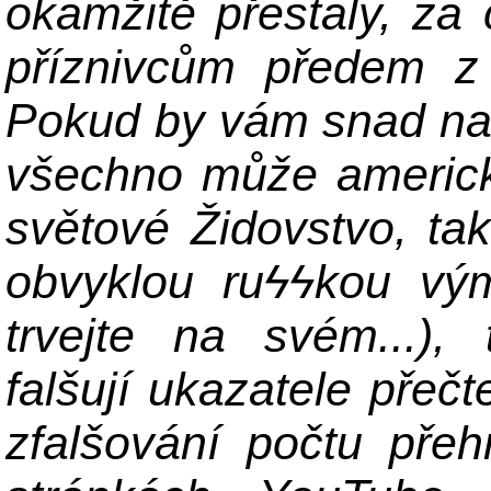
okamžitě přestaly, za
příznivcům předem z 
Pokud by vám snad na 
všechno může americk
světové Židovstvo, ta
obvyklou ru
ϟϟ
kou vý
trvejte na svém...), 
falšují ukazatele přeč
zfalšování počtu pře