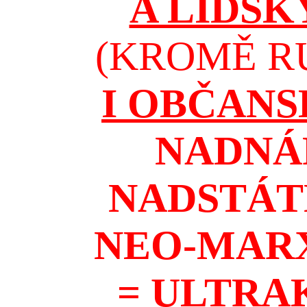
A LIDSK
(KROMĚ RU
I OBČAN
NADNÁ
NADSTÁT
NEO-MAR
= ULTRA