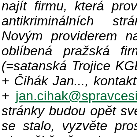
najít firmu, která pro
antikriminálních st
Novým providerem na
oblíbená pražská fir
(=satanská Trojice K
+ Čihák Jan..., kontak
+
jan.cihak@spravcesi
stránky budou opět sv
se stalo, vyzvěte pro