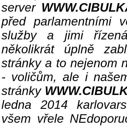
server
WWW.CIBULK
před parlamentními 
služby a jimi říze
několikrát úplně zab
stránky a to nejenom 
- voličům, ale i naš
stránky
WWW.CIBULK
ledna 2014 karlovars
všem vřele NEdoporuč