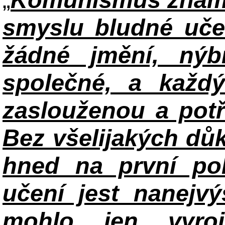
smyslu bludné uče
žádné jmění, ný
společné, a každ
zaslouženou a potř
Bez všelijakých důk
hned na první po
učení jest nanejv
mohlo jen vyroj