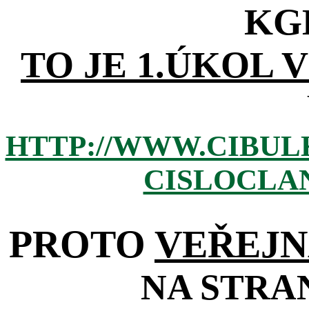
KG
TO JE 1.ÚKOL 
HTTP://WWW.CIBUL
CISLOCLAN
PROTO
VEŘEJN
NA STRA