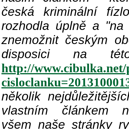
česká kriminální fíz
rozhodla úplně a "na 
znemožnit českým obč
disposici na tét
http://www.cibulka.net/
cisloclanku=201310001
několik nejdůležitějš
vlastním článkem n
všem naše stránky ry