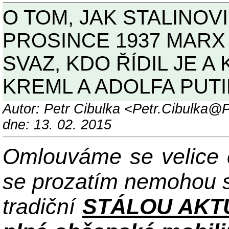
O TOM, JAK STALINOVI
PROSINCE 1937 MARX
SVAZ, KDO ŘÍDIL JE A
KREML A ADOLFA PUTIN
Autor: Petr Cibulka <Petr.Cibulka
dne: 13. 02. 2015
Omlouváme se velice č
se prozatím nemohou s
tradiční
STÁLOU AKT