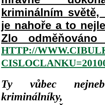
kriminálním světě, 
je nahoře a to nejl
Zlo odměňováno 
HTTP://WWW.CIBUL
CISLOCLANKU=20100
Ty vůbec nejneb
kriminálníky,