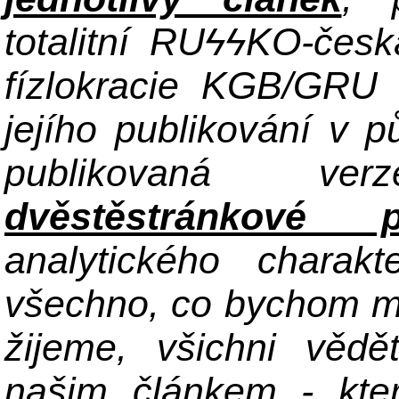
totalitní RU
ϟϟKO-česká
fízlokracie KGB/GRU
jejího publikování v 
publikovaná ve
dvěstěstránkové p
analytického charak
všechno, co bychom mě
žijeme, všichni věd
našim článkem - kte