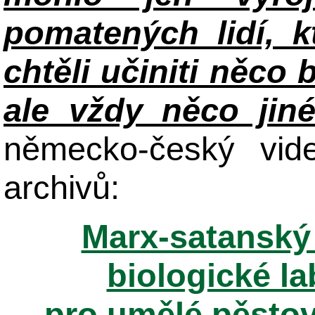
pomatených lidí, k
chtěli učiniti něco 
ale vždy něco jin
německo-český vid
archivů:
Marx-satanský 
biologické la
pro umělé pěstov