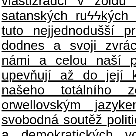
vlastizrádci v žoldu 
satanských ru
ϟϟ
kých 
tuto nejjednodušší p
dodnes a svoji zvrá
námi a celou naší p
upevňují až do její 
našeho totálního zo
orwellovským jazyk
svobodná soutěž polit
a demokratických volb