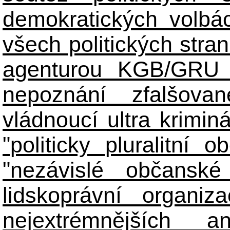
demokratických volbác
všech politických stran
agenturou KGB/GRU 
nepoznání zfalšova
vládnoucí ultra kriminá
"politicky pluralitní 
"nezávislé občanské 
lidskoprávní organiz
nejextrémnějších ant