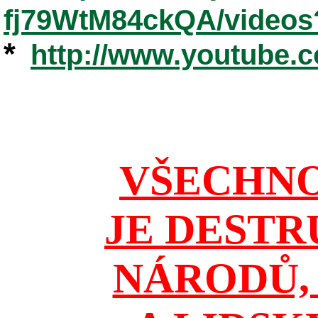
fj79WtM84ckQA/videos
*
http://www.youtube.
VŠECHNO
JE DESTR
NÁRODŮ, 