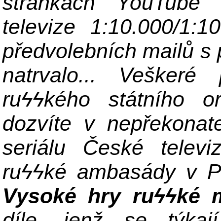
stránkách YouTube 
televize 1:10.000/1:1
předvolebních mailů s
natrvalo... Veškeré
ru
ϟϟkého státního o
dozvíte v nepřekonat
seriálu České televi
ru
ϟϟ
ké ambasády v P
Vysoké hry ru
ϟϟké 
díle, jenž se týk