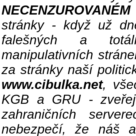
NECENZUROVANÉM
stránky - když už dne
falešných a totá
manipulativních stráne
za stránky naší politi
www.cibulka.net
, vše
KGB a GRU - zveřejn
zahraničních server
nebezpečí, že náš ant