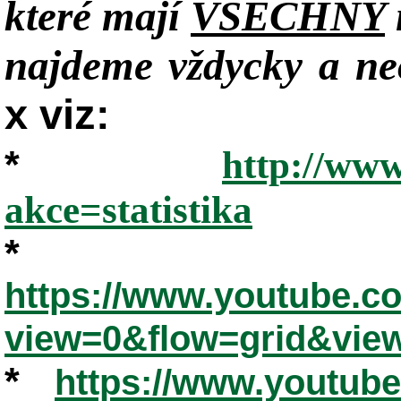
které mají
VŠECHNY
najdeme vždycky a neo
x viz:
*
http://www
akce=statistika
*
https://www.youtube.
view=0&flow=grid&vie
*
https://www.youtub