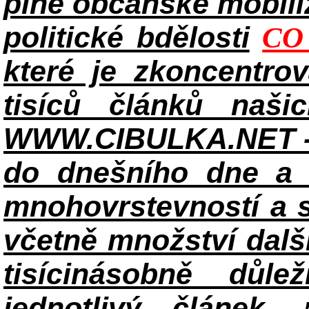
plné občanské mobiliz
politické bdělosti
CO
které je zkoncentrov
tisíců článků naši
WWW.CIBULKA.NET - 
do dnešního dne a h
mnohovrstevností a 
včetně množství dalš
tisícinásobně důle
jednotlivý článek
, 