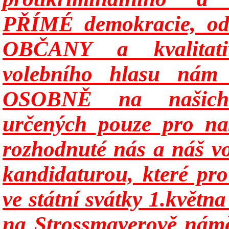
PŘÍMÉ demokracie, odv
OBČANY a kvalitati
volebního hlasu nám
OSOBNĚ na našich k
určených pouze pro naš
rozhodnuté nás a náš vo
kandidaturou, které pr
ve státní svátky 1.květn
na Strossmayerově námě