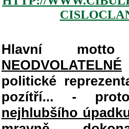
HTTP://WWW.CIBUL
CISLOCLAN
Hlavní mot
NEODVOLATELNÉ
politické reprezent
pozítří... - pr
nejhlubšího úpadku
mravně dokon