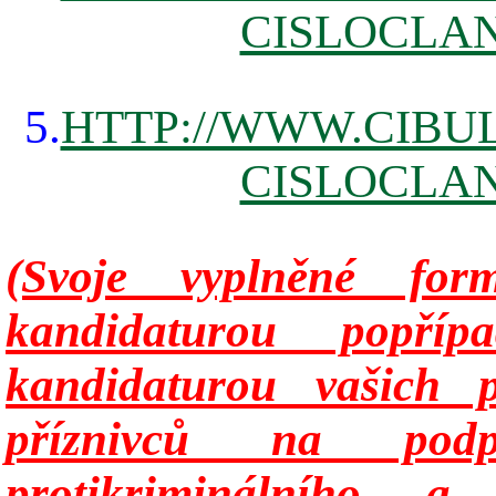
CISLOCLAN
5.
HTTP://WWW.CIBUL
CISLOCLAN
(Svoje vyplněné for
kandidaturou popř
kandidaturou vašich p
příznivců na podp
protikriminálního a 