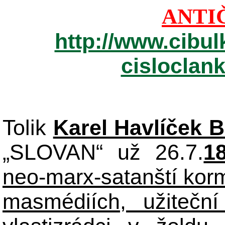
ANTI
http://www.cibul
cisloclan
Tolik
Karel Havlíček 
„SLOVAN“ už 26.7.
1
neo-marx-satanští korm
masmédiích, užiteční