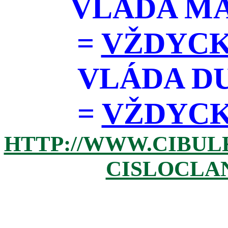
VLÁDA M
=
VŽDYCK
VLÁDA D
=
VŽDYCKY 
HTTP://WWW.CIBUL
CISLOCLAN