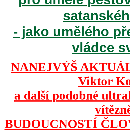
satanské
- jako umělého př
vládce sv
NANEJVÝŠ AKTUÁ
Viktor K
a další podobné ultr
vítězn
BUDOUCNOSTÍ ČLO