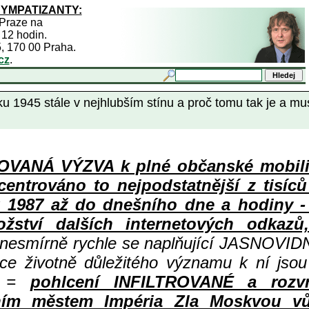
SYMPATIZANTY:
 Praze na
 12 hodin.
5, 170 00 Praha.
cz
.
45 stále v nejhlubším stínu a proč tomu tak je a mus
ANÁ VÝZVA k plné občanské mobiliza
centrováno to nejpodstatnější z tisíc
987 až do dnešního dne a hodiny - a
ství dalších internetových odkazů,
 nesmírně rychle se naplňující JASNOVID
ace životně důležitého významu k ní jsou
=
pohlcení INFILTROVANÉ a rozv
ním městem Impéria Zla Moskvou vů