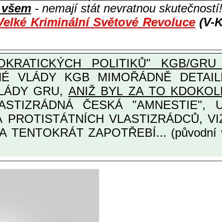
i všem
- nemají stát nevratnou skutečností
Velké Kriminální Světové Revoluce
(V-K
KRATICKÝCH POLITIKŮ" KGB/GRU 
Y KGB MIMOŘÁDNĚ DETAILNĚ O ULTRA
VLÁDY GRU,
ANIŽ BYL ZA TO KDOKOL
TINÁRODNÍCH A PROTISTÁTNÍCH VLASTIZRÁDCŮ
A TENTOKRÁT ZAPOTŘEBÍ... (původní 