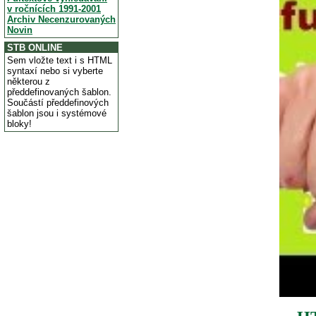
v ročnících 1991-2001
Archiv Necenzurovaných
Novin
STB ONLINE
Sem vložte text i s HTML
syntaxí nebo si vyberte
některou z
předdefinovaných šablon.
Součástí předdefinových
šablon jsou i systémové
bloky!