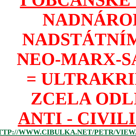
NADNÁROD
NADSTÁTNÍM
NEO-MARX-S
= ULTRAKR
ZCELA ODL
ANTI - CIVIL
TTP://WWW.CIBULKA.NET/PETR/VIEW