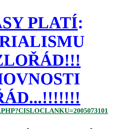
SY PLATÍ
:
RIALISMU
LOŘÁD!!!
HOVNOSTI
...!!!!!!!
.PHP?CISLOCLANKU=2005073101