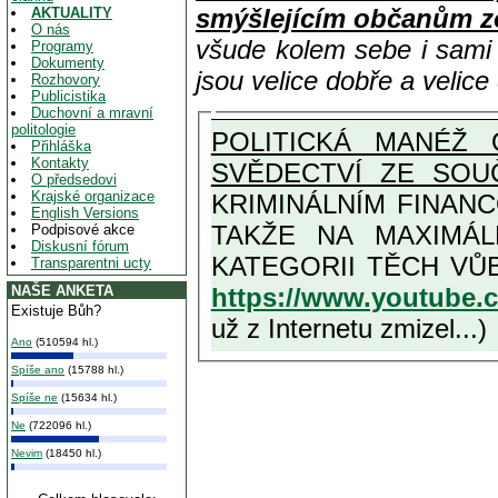
smýšlejícím občanům z
AKTUALITY
O nás
všude kolem sebe i sam
Programy
Dokumenty
jsou velice dobře a velic
Rozhovory
Publicistika
Duchovní a mravní
politologie
POLITICKÁ MANÉŽ 
Přihláška
Kontakty
SVĚDECTVÍ ZE SOU
O předsedovi
Krajské organizace
KRIMINÁLNÍM FINAN
English Versions
TAKŽE NA MAXIMÁLNÍ MOŽNOU MÍRU OSVĚDČENÁ V
Podpisové akce
Diskusní fórum
Transparentni ucty
https://www.youtube
NAŠE ANKETA
Existuje Bůh?
už z Internetu zmizel...)
Ano
(510594 hl.)
Spíše ano
(15788 hl.)
Spíše ne
(15634 hl.)
Ne
(722096 hl.)
Nevim
(18450 hl.)