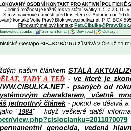
OKOVANÝ OSOBNÍ KONTAKT PRO AKTIVNÍ POLITICKÉ 
Jediná možnost je každý rok ve státní svátky 1. 5. a 28. 10. v
Strossmayerově náměstí před kostelem sv. Antonína od 10 do
rovaný kontakt
: Volte Pravý Blok www.cibulka.net, P. O. BOX 59
Filtrovaný mailový kontakt
:
Petr.Cibulka@PravyBlok.
domovskou stránku
|
Seznam témat
|
Download
|
Odkazy
|
tické Gestapo StB=KGB/GRU zůstává v ČR už od roku 19
aždým našim článkem
STÁLÁ AKTUALIZOV
-
ve které je zkon
ĚLAT, TADY A TEĎ
WWW.CIBULKA.NET - psaných od roku 1
ystémovým charakterem, včetně množ
áš jednotlivý článek
- pokud se děsivá a
jako "
" - když veškeré další inform
1984
/petr/view.php?cisloclanku=2011070079
permanentní genocida, vedená hlav