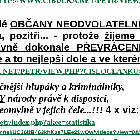
TTP://WWW.CIBULKA.NET/PETR/VIEW
dé
OBČANY NEODVOLATELN
a, pozítří... - protože
žijeme
vně dokonale PŘEVRÁCENÉM
e a to nejlepší dole a ve kte
.NET/PETR/VIEW.PHP?CISLOCLANKU=
čnější hlupáky a kriminálníky,
Y
národy právě k disposici,
omylně v jejich čele...!!!
4 x viz:
etr/index.php?akce=statistika
annel/UC36ttB463khKzs7LEe21wOw/videos?view=0&f