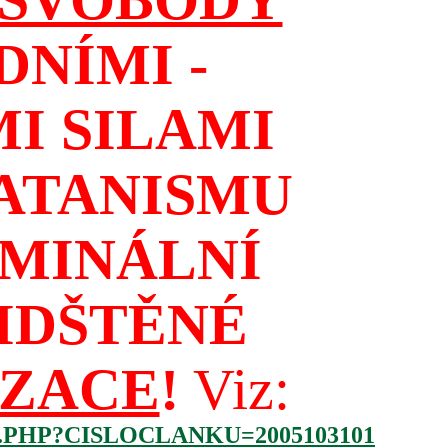
NÍMI -
I SILAMI
ATANISMU
IMINÁLNÍ
IDŠTĚNÉ
IZACE
!
Viz:
.PHP?CISLOCLANKU=2005103101