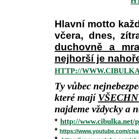
H
Hlavní motto kaž
včera, dnes, zítr
duchovně a mra
nejhorší je nahoř
HTTP://WWW.CIBULKA
Ty vůbec nejnebezpe
které mají
VŠECHN
najdeme vždycky a ne
*
http://www.cibulka.net/p
*
https://www.youtube.com/ch