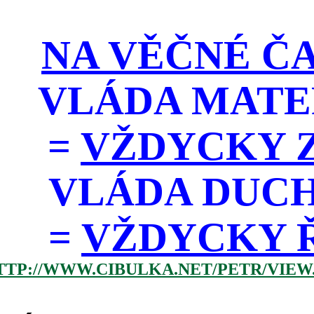
NA VĚČNÉ ČA
VLÁDA MATE
=
VŽDYCKY Z
VLÁDA DUC
=
VŽDYCKY ŘÁD
TTP://WWW.CIBULKA.NET/PETR/VIEW