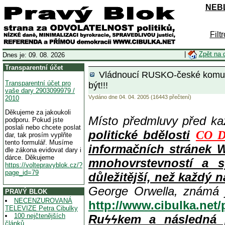
NEBL
Filt
|
Zpět na 
Dnes je: 09. 08. 2026
Transparentní účet
Vládnoucí RUSKO-české komunis
Transparentní účet pro
být!!!
vaše dary 2903099979 /
Vydáno dne 04. 04. 2005 (16443 přečtení)
2010
Děkujeme za jakoukoli
Místo předmluvy před k
podporu. Pokud jste
poslali nebo chcete poslat
politické bdělosti
CO D
dar, tak prosím vyplňte
tento formulář. Musíme
informačních stránek 
dle zákona evidovat dary i
dárce. Děkujeme
mnohovrstevností a s
https://voltepravyblok.cz/?
page_id=79
důležitější, než každý n
George Orwella, známá 
PRAVÝ BLOK
NECENZUROVANÁ
http://www.cibulka.net
TELEVIZE Petra Cibulky
100 nejčtenějších
Ruϟϟkem a následná 
článků