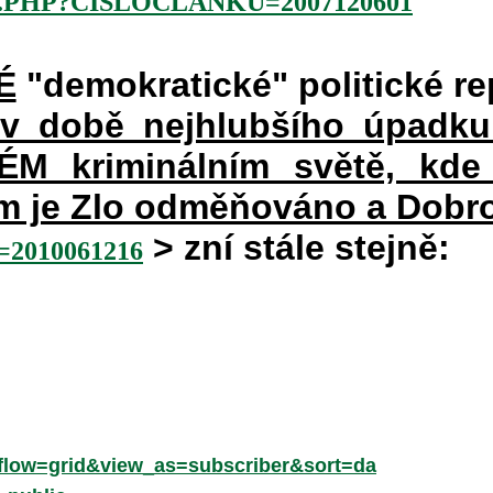
.PHP?CISLOCLANKU=2007120601
É
"demokratické" politické re
 v době nejhlubšího úpadku
 kriminálním světě, kde 
rém je Zlo odměňováno a Dobr
> zní stále stejně:
2010061216
low=grid&view_as=subscriber&sort=da