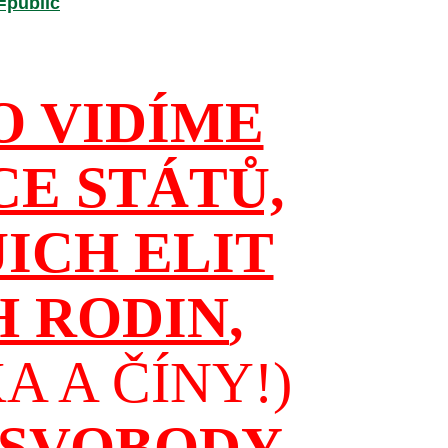
=public
O VIDÍME
CE STÁTŮ,
JICH ELIT
H RODIN
,
 A ČÍNY!)
 SVOBODY