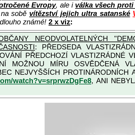
otročené Evropy
, ale i
válka všech prot
i na sobě
vítězství jejich ultra satanské
e dlouho známé!
2 x viz
:
OBČANY NEODVOLATELNÝCH "DEMO
ČASNOSTI
: PŘEDSEDA VLASTIZRÁDNÉ VLÁD
COVÁNÍ PŘEDCHOZÍ VLASTIZRÁDNÉ 
LASTIZRÁDNÁ ČESKÁ "AMNESTIE", URČENÁ PRO
KATEGORII TĚCH VŮBEC NEJVYŠŠÍCH PRO
.com/watch?v=srprwzDgFe8
, ANI NEBYL