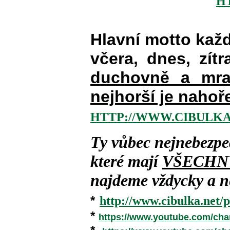
H
Hlavní motto kaž
včera, dnes, zítr
duchovně a mra
nejhorší je nahoř
HTTP://WWW.CIBULKA
Ty vůbec nejnebezpe
které mají
VŠECHN
najdeme vždycky a ne
*
http://www.cibulka.net/p
*
https://www.youtube.com/ch