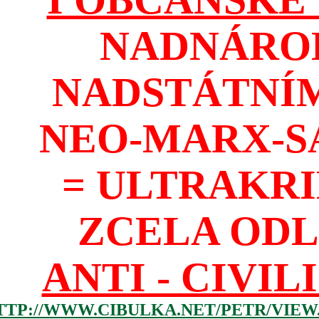
NADNÁROD
NADSTÁTNÍM
NEO-MARX-S
= ULTRAKR
ZCELA ODL
ANTI - CIVIL
TTP://WWW.CIBULKA.NET/PETR/VIEW