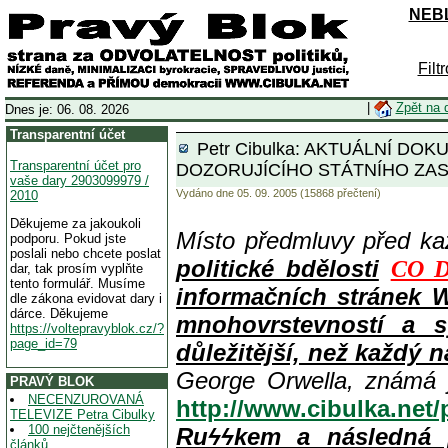
NEBL
Filt
|
Zpět na 
Dnes je: 06. 08. 2026
Transparentní účet
Petr Cibulka: AKTUÁLNÍ DO
Transparentní účet pro
DOZORUJÍCÍHO STÁTNÍHO ZAS
vaše dary 2903099979 /
Vydáno dne 05. 09. 2005 (15868 přečtení)
2010
Děkujeme za jakoukoli
Místo předmluvy před k
podporu. Pokud jste
poslali nebo chcete poslat
politické bdělosti
CO D
dar, tak prosím vyplňte
tento formulář. Musíme
informačních stránek 
dle zákona evidovat dary i
dárce. Děkujeme
mnohovrstevností a s
https://voltepravyblok.cz/?
page_id=79
důležitější, než každý n
George Orwella, známá 
PRAVÝ BLOK
NECENZUROVANÁ
http://www.cibulka.net
TELEVIZE Petra Cibulky
100 nejčtenějších
Ruϟϟkem a následná 
článků