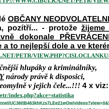
TTP://WWW.CIBULKA.NET/PETR/VIEW
dé
OBČANY NEODVOLATELN
a, pozítří... - protože
žijeme
vně dokonale PŘEVRÁCENÉM
e a to nejlepší dole a ve kte
.NET/PETR/VIEW.PHP?CISLOCLANKU=
čnější hlupáky a kriminálníky,
Y
národy právě k disposici,
omylně v jejich čele...!!!
4 x viz:
etr/index.php?akce=statistika
annel/UC36ttB463khKzs7LEe21wOw/videos?view=0&f