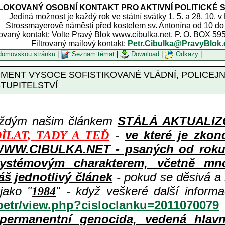
OKOVANÝ OSOBNÍ KONTAKT PRO AKTIVNÍ POLITICKÉ 
Jediná možnost je každý rok ve státní svátky 1. 5. a 28. 10. v
Strossmayerově náměstí před kostelem sv. Antonína od 10 do
rovaný kontakt
: Volte Pravý Blok www.cibulka.net, P. O. BOX 59
Filtrovaný mailový kontakt
:
Petr.Cibulka@PravyBlok.
domovskou stránku
|
Seznam témat
|
Download
|
Odkazy
|
KUMENT VYSOCE SOFISTIKOVANÉ VLÁDNÍ, POLICEJNÍ
TUPITELSTVÍ
aždým našim článkem
STÁLÁ AKTUALIZOV
-
ve které je zkon
ÌLAT, TADY A TEĎ
WWW.CIBULKA.NET - psaných od roku 1
ystémovým charakterem, včetně množ
áš jednotlivý článek
- pokud se děsivá a
jako "
" - když veškeré další inform
1984
/petr/view.php?cisloclanku=2011070079
permanentní genocida, vedená hlav