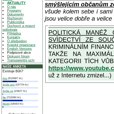
smýšlejícím občanům z
AKTUALITY
O nás
všude kolem sebe i sam
Programy
Dokumenty
jsou velice dobře a velic
Rozhovory
Publicistika
Duchovní a mravní
politologie
POLITICKÁ MANÉŽ 
Přihláška
Kontakty
SVÌDECTVÍ ZE SOU
O předsedovi
Krajské organizace
KRIMINÁLNÍM FINAN
English Versions
TAKŽE NA MAXIMÁLNÍ MOŽNOU MÍRU OSVÌDČENÁ 
Podpisové akce
Diskusní fórum
Transparentni ucty
https://www.youtube
NAŠE ANKETA
Existuje Bůh?
už z Internetu zmizel...)
Ano
(510587 hl.)
Spíše ano
(15779 hl.)
Spíše ne
(15627 hl.)
Ne
(722090 hl.)
Nevim
(18443 hl.)