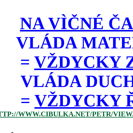
NA VÌČNÉ ČA
VLÁDA MATE
=
VŽDYCKY Z
VLÁDA DUC
=
VŽDYCKY ŘÁD
TTP://WWW.CIBULKA.NET/PETR/VIEW