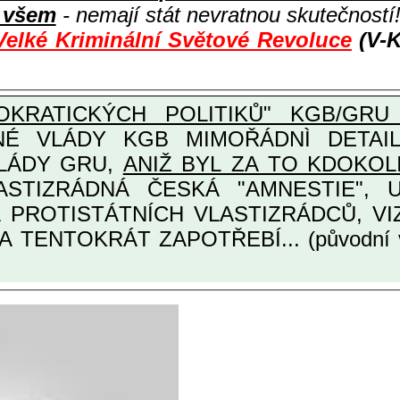
i všem
- nemají stát nevratnou skutečností
Velké Kriminální Světové Revoluce
(V-K
KRATICKÝCH POLITIKŮ" KGB/GRU 
Y KGB MIMOŘÁDNÌ DETAILNÌ O ULTRA
VLÁDY GRU,
ANIŽ BYL ZA TO KDOKOL
INÁRODNÍCH A PROTISTÁTNÍCH VLASTIZRÁDCŮ
A TENTOKRÁT ZAPOTŘEBÍ... (původní 