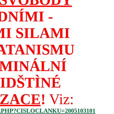
NÍMI -
I SILAMI
ATANISMU
IMINÁLNÍ
IDŠTÌNÉ
IZACE
!
Viz:
.PHP?CISLOCLANKU=2005103101