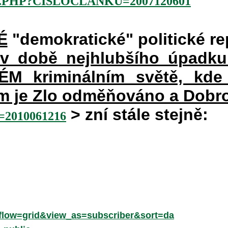
.PHP?CISLOCLANKU=2007120601
É
"demokratické" politické re
 v době nejhlubšího úpadku
 kriminálním světě, kde 
rém je Zlo odměňováno a Dobr
> zní stále stejně:
2010061216
low=grid&view_as=subscriber&sort=da