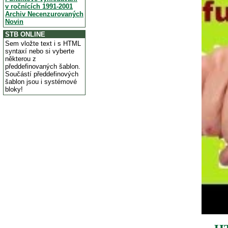
v ročnících 1991-2001
Archiv Necenzurovaných
Novin
STB ONLINE
Sem vložte text i s HTML
syntaxí nebo si vyberte
některou z
předdefinovaných šablon.
Součástí předdefinových
šablon jsou i systémové
bloky!