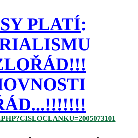
SY PLATÍ
:
RIALISMU
LOŘÁD!!!
HOVNOSTI
...!!!!!!!
.PHP?CISLOCLANKU=2005073101