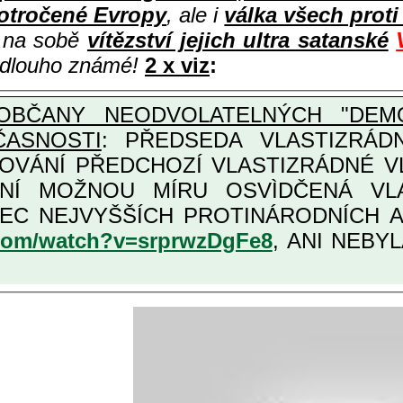
otročené Evropy
, ale i
válka všech prot
i na sobě
vítězství jejich ultra satanské
e dlouho známé!
2 x viz
:
OBČANY NEODVOLATELNÝCH "DEMO
ČASNOSTI
: PŘEDSEDA VLASTIZRÁDNÉ VLÁD
COVÁNÍ PŘEDCHOZÍ VLASTIZRÁDNÉ 
VLASTIZRÁDNÁ ČESKÁ "AMNESTIE", URČENÁ PRO
KATEGORII TÌCH VŮBEC NEJVYŠŠÍCH PROT
.com/watch?v=srprwzDgFe8
, ANI NEBYL