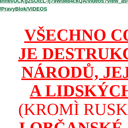
hannel/UCKg2SOtcL-fj79WtM84ckQA/videos?view_as
r/PravyBlok/VIDEOS
VŠECHNO C
JE DESTRUK
NÁRODŮ, JE
A LIDSKÝC
(KROMÌ RUSKA
I OBČANSKÉ