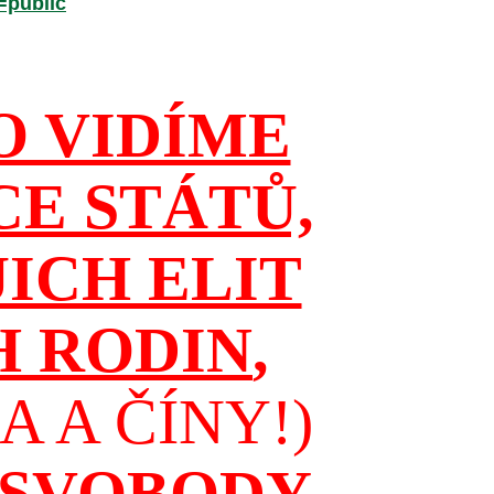
=public
O VIDÍME
CE STÁTŮ,
JICH ELIT
H RODIN
,
 A ČÍNY!)
 SVOBODY