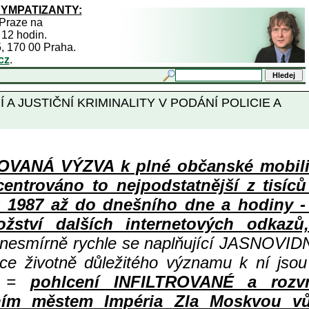
SYMPATIZANTY:
 Praze na
 12 hodin.
5, 170 00 Praha.
cz
.
 A JUSTIČNÍ KRIMINALITY V PODÁNÍ POLICIE A
ANÁ VÝZVA k plné občanské mobiliza
centrováno to nejpodstatnější z tisíc
987 až do dnešního dne a hodiny - a
ství dalších internetových odkazů,
 nesmírně rychle se naplňující JASNOVID
ace životně důležitého významu k ní jsou
=
pohlcení INFILTROVANÉ a rozv
ním městem Impéria Zla Moskvou vů