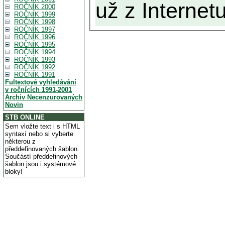
už z Internetu
ROČNÍK 2000
ROČNÍK 1999
ROČNÍK 1998
ROČNÍK 1997
ROČNÍK 1996
ROČNÍK 1995
ROČNÍK 1994
ROČNÍK 1993
ROČNÍK 1992
ROČNÍK 1991
Fultextové vyhledávání
v ročnících 1991-2001
Archiv Necenzurovaných
Novin
STB ONLINE
Sem vložte text i s HTML
syntaxí nebo si vyberte
některou z
předdefinovaných šablon.
Součástí předdefinových
šablon jsou i systémové
bloky!