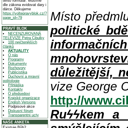
tento formulář. Musíme
dle zákona evidovat dary i
dárce. Děkujeme
Místo předml
https://voltepravyblok.cz/?
page_id=79
politické bdě
PRAVÝ BLOK
NECENZUROVANÁ
TELEVIZE Petra Cibulky
informačníc
100 nejčtenějších
článků
AKTUALITY
mnohovrstev
O nás
Programy
Dokumenty
důležitější, 
Rozhovory
Publicistika
Duchovní a mravní
politologie
vize George O
Přihláška
Kontakty
O předsedovi
http://www.c
Krajské organizace
English Versions
Podpisové akce
Ruϟϟkem a n
Diskusní fórum
Transparentni ucty
NAŠE ANKETA
Existuje Bůh?