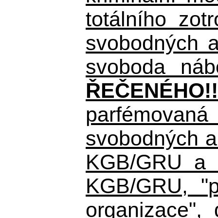
totálního zo
svobodných a 
svoboda nábo
ŘEČENÉHO!!
parfémovaná 
svobodných a 
KGB/GRU a ná
KGB/GRU,
"po
organizace", 