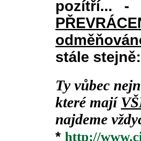
pozítří... 
PŘEVRÁCENÉM
odměňováno
stále stejně:
Ty vůbec nejn
které mají
VŠ
najdeme vždyc
*
http://www.c