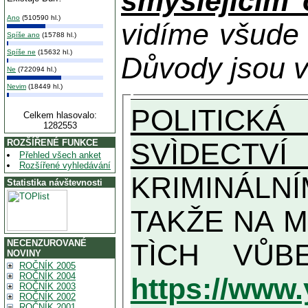
smýšlejícím
Ano
(510590 hl.)
vidíme všude
Spíše ano
(15788 hl.)
Spíše ne
(15632 hl.)
Důvody jsou v
Ne
(722094 hl.)
Nevim
(18449 hl.)
POLITICKÁ
Celkem hlasovalo:
1282553
SVÌDECTVÍ
ROZŠÍŘENÉ FUNKCE
Přehled všech anket
Rozšířené vyhledávání
KRIMINÁLN
Statistika návštevnosti
TAKŽE NA MAXIMÁLNÍ MOŽNOU MÍR
NECENZUROVANÉ
NOVINY
ROČNÍK 2005
ROČNÍK 2004
https://www
ROČNÍK 2003
ROČNÍK 2002
ROČNÍK 2001