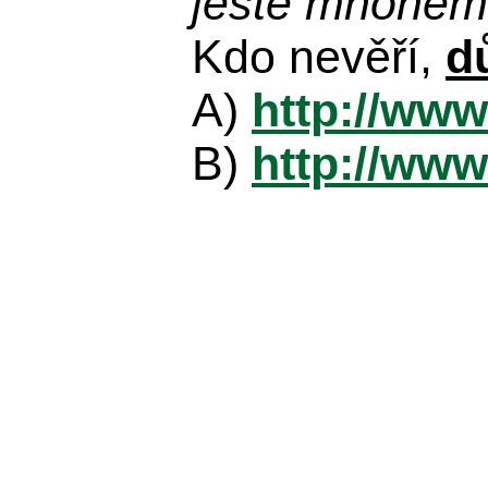
ještě mnohem 
Kdo nevěří,
d
A)
http://www
B)
http://www