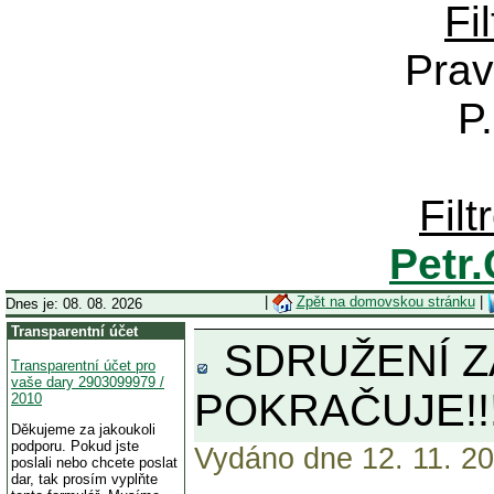
Fi
Prav
P
Fil
Petr
|
Zpět na domovskou stránku
|
Dnes je: 08. 08. 2026
Transparentní účet
SDRUŽENÍ Z
Transparentní účet pro
vaše dary 2903099979 /
POKRAČUJE!!! 
2010
Děkujeme za jakoukoli
podporu. Pokud jste
Vydáno dne 12. 11. 20
poslali nebo chcete poslat
dar, tak prosím vyplňte