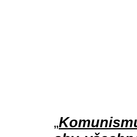
„
Komunismus