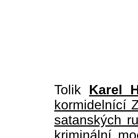
Tolik
Karel 
kormidelnící Z
satanských r
kriminální m