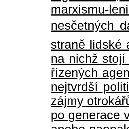
marxismu-leni
nesčetných d
straně lidské
na nichž stojí
řízených agen
nejtvrdší pol
zájmy otrokář
po generace 
anebo naopak n