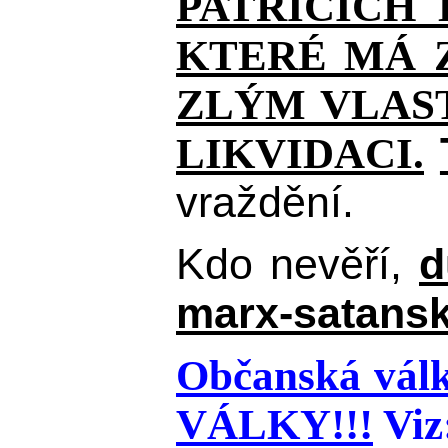
PATŘÍCÍCH
KTERÉ MÁ Z
ZLÝM VLAST
LIKVIDACI.
vraždění.
Kdo nevěří,
d
marx-satansk
Občanská válk
VÁLKY!!!
Viz