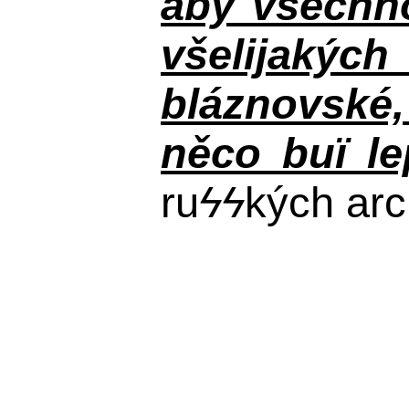
aby všechno
všelijakýc
bláznovské, 
něco buï le
ru
ϟϟ
kých arc