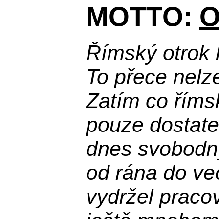
MOTTO:
O
Římský otrok 
To přece nelz
Zatím co říms
pouze dostatek
dnes svobodn
od rána do več
vydržel praco