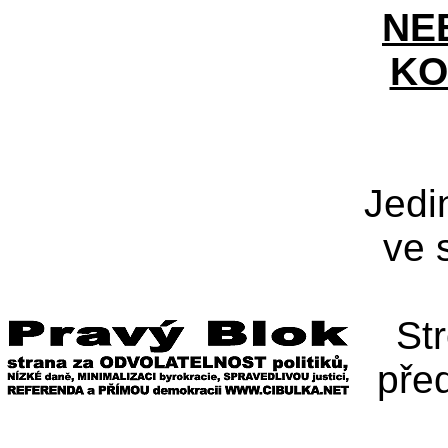
NE
KO
Jedi
ve 
St
pře