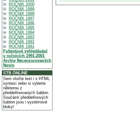
ROČNÍK 2000
ROČNÍK 1999
ROČNÍK 1998
ROČNÍK 1997
ROČNÍK 1996
ROČNÍK 1995
ROČNÍK 1994
ROČNÍK 1993
ROČNÍK 1992
ROČNÍK 1991
Fultextové vyhledávání
v ročnících 1991-2001
Archiv Necenzurovaných
Novin
STB ONLINE
Sem vložte text i s HTML
syntaxí nebo si vyberte
některou z
předdefinovaných šablon.
Součástí předdefinových
šablon jsou i systémové
bloky!