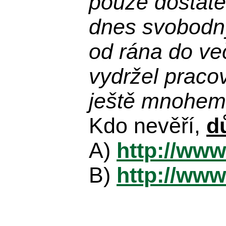
pouze dostatek
dnes svobodn
od rána do več
vydržel praco
ještě mnohem 
Kdo nevěří,
d
A)
http://www
B)
http://www