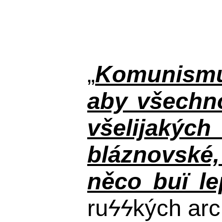
„
Komunismus
aby všechno
všelijakýc
bláznovské, 
něco buï le
ru
ϟϟ
kých arc