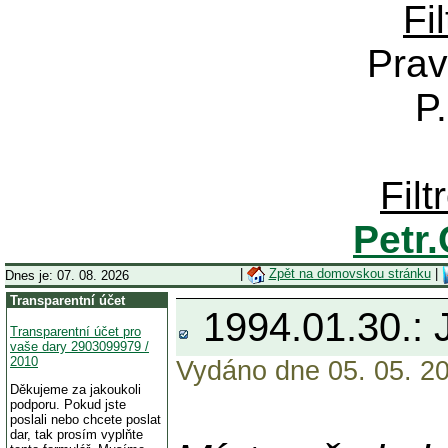
Fi
Prav
P
Fil
Petr
|
Zpět na domovskou stránku
|
Dnes je: 07. 08. 2026
Transparentní účet
1994.01.30.: 
Transparentní účet pro
vaše dary 2903099979 /
2010
Vydáno dne 05. 05. 20
Děkujeme za jakoukoli
podporu. Pokud jste
poslali nebo chcete poslat
dar, tak prosím vyplňte