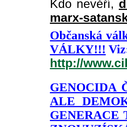
Kdo nevěří,
d
marx-satansk
Občanská válk
VÁLKY!!!
Viz
http://www.c
GENOCIDA 
ALE DEMOK
GENERACE T