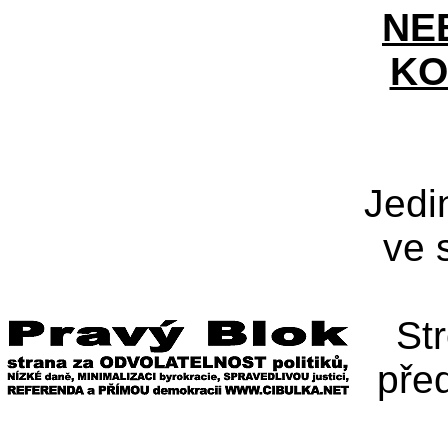
NE
KO
Jedi
ve 
St
pře