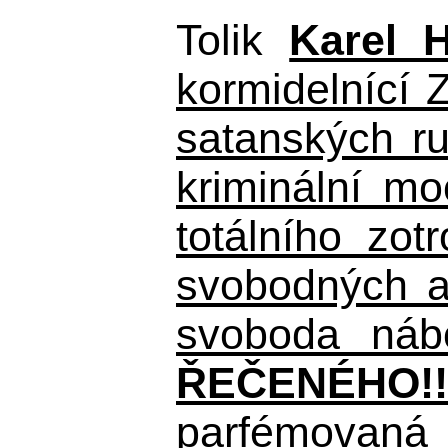
Tolik
Karel 
kormidelnící Z
satanských r
kriminální m
totálního zo
svobodných a 
svoboda nábo
ŘEČENÉHO!!
parfémovaná 