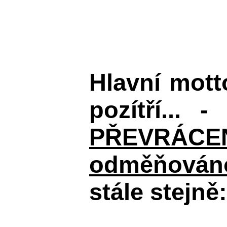
Hlavní mot
pozítří... 
PŘEVRÁCENÉM
odměňováno
stále stejně: