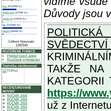
vidíme všude
Ano
(510589 hl.)
Důvody jsou v
Spíše ano
(15784 hl.)
Spíše ne
(15629 hl.)
Ne
(722092 hl.)
POLITICKÁ
Nevim
(18446 hl.)
SVĚDECTVÍ
Celkem hlasovalo:
1282540
ROZŠÍŘENÉ FUNKCE
KRIMINÁLN
Přehled všech anket
Rozšířené vyhledávání
TAKŽE NA MAXIMÁLNÍ MOŽN
Statistika návštevnosti
NECENZUROVANÉ
https://www
NOVINY
ROČNÍK 2005
ROČNÍK 2004
už z Internetu
ROČNÍK 2003
ROČNÍK 2002
ROČNÍK 2001