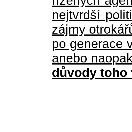
řízených agen
nejtvrdší pol
zájmy otrokář
po generace 
anebo naopak n
důvody toho 