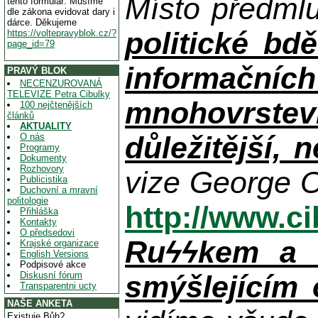
Místo předml
tento formulář. Musíme
dle zákona evidovat dary i
dárce. Děkujeme
politické bdě
https://voltepravyblok.cz/?
page_id=79
informačníc
PRAVÝ BLOK
NECENZUROVANÁ
TELEVIZE Petra Cibulky
mnohovrstev
100 nejčtenějších
článků
AKTUALITY
důležitější, 
O nás
Programy
Dokumenty
Rozhovory
vize George O
Publicistika
Duchovní a mravní
politologie
http://www.c
Přihláška
Kontakty
O předsedovi
Ruϟϟkem a n
Krajské organizace
English Versions
Podpisové akce
Diskusní fórum
smýšlejícím
Transparentni ucty
NAŠE ANKETA
Existuje Bůh?