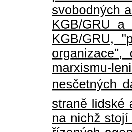
svobodných a 
KGB/GRU a ná
KGB/GRU,
"po
organizace", 
marxismu-leni
nesčetných d
straně lidské
na nichž stojí