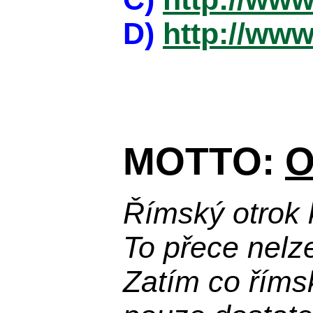
D)
http://www
MOTTO:
O
Římský otrok 
To přece nelz
Zatím co říms