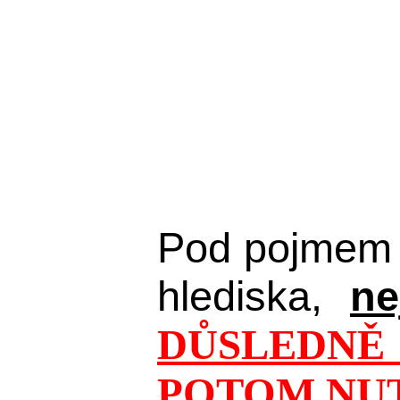
Pod pojmem 
hlediska,
ne
DŮSLEDNĚ 
POTOM NUT