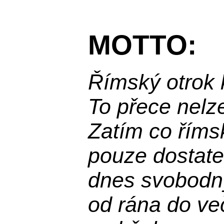
MOTTO:
Římský otrok 
To přece nelz
Zatím co říms
pouze dostatek
dnes svobodn
od rána do več