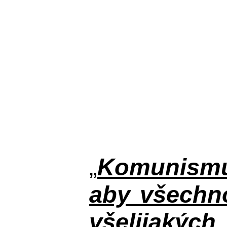
„
Komunismus
aby všechno
všelijakýc