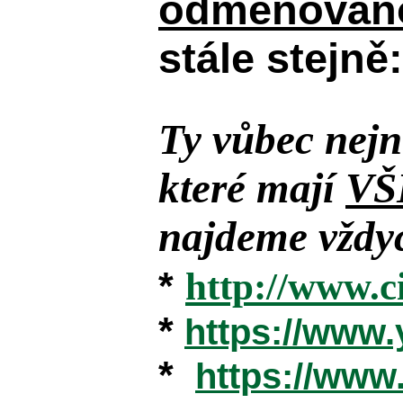
odměňováno
stále stejně:
Ty vůbec nejn
které mají
VŠ
najdeme vždyc
*
http://www.c
*
https://www
*
https://ww