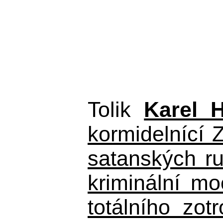
Tolik
Karel 
kormidelnící Z
satanských r
kriminální m
totálního zo