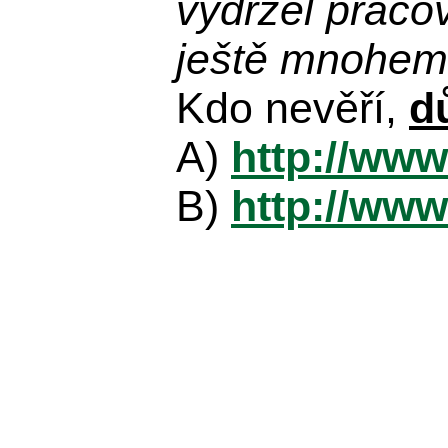
vydržel praco
ještě mnohem 
Kdo nevěří,
d
A)
http://www
B)
http://www