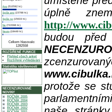
umístěné pře
Ano
(510592 hl.)
úplně zne
Spíše ano
(15788 hl.)
Spíše ne
(15633 hl.)
http://www.ci
Ne
(722096 hl.)
Nevim
(18449 hl.)
budou před
Celkem hlasovalo:
NECENZUR
1282558
ROZŠÍŘENÉ FUNKCE
Přehled všech anket
zcenzurovanýc
Rozšířené vyhledávání
Statistika návštevnosti
www.cibulka.
protože se st
NECENZUROVANÉ
NOVINY
parlamentními
ROČNÍK 2005
ROČNÍK 2004
ROČNÍK 2003
naše stránky
ROČNÍK 2002
ROČNÍK 2001