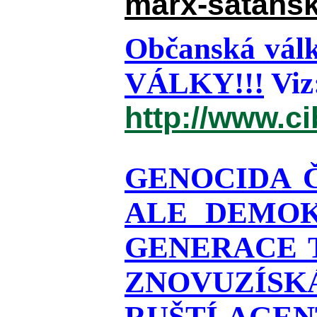
marx-satansk
Občanská válk
VÁLKY!!!
Viz
http://www.c
GENOCIDA 
ALE DEMOK
GENERACE T
ZNOVUZÍSKÁ
RUŠTÍ AGEN