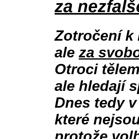
za nezfal
Zotročení k 
ale
za svobo
Otroci těle
ale hledají 
Dnes tedy v
které nejso
protože volb