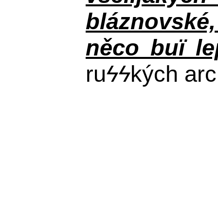
bláznovské, 
něco buï le
ru
ϟϟ
kých arc