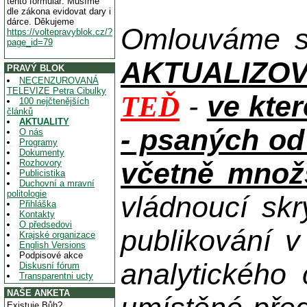
tento formulář. Musíme
dle zákona evidovat dary i
dárce. Děkujeme
Omlouváme se
https://voltepravyblok.cz/?
page_id=79
AKTUALIZOVAN
PRAVÝ BLOK
NECENZUROVANÁ
TELEVIZE Petra Cibulky
-
ve kte
TEĎ
100 nejčtenějších
článků
AKTUALITY
- psaných od
O nás
Programy
Dokumenty
včetně množs
Rozhovory
Publicistika
Duchovní a mravní
politologie
vládnoucí skr
Přihláška
Kontakty
O předsedovi
publikování 
Krajské organizace
English Versions
Podpisové akce
analytického
Diskusní fórum
Transparentni ucty
NAŠE ANKETA
Existuje Bůh?