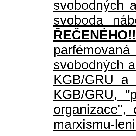
svobodných a 
svoboda nábo
ŘEČENÉHO!!
parfémovaná 
svobodných a 
KGB/GRU a ná
KGB/GRU,
"po
organizace", 
marxismu-leni