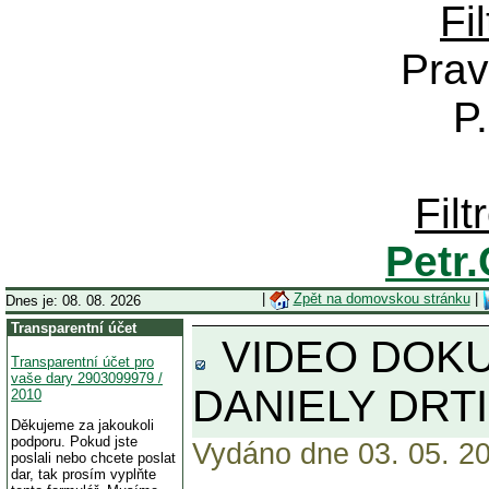
Fi
Prav
P
Fil
Petr
|
Zpět na domovskou stránku
|
Dnes je: 08. 08. 2026
Transparentní účet
VIDEO DOKU
Transparentní účet pro
vaše dary 2903099979 /
DANIELY DRT
2010
Děkujeme za jakoukoli
podporu. Pokud jste
Vydáno dne 03. 05. 20
poslali nebo chcete poslat
dar, tak prosím vyplňte