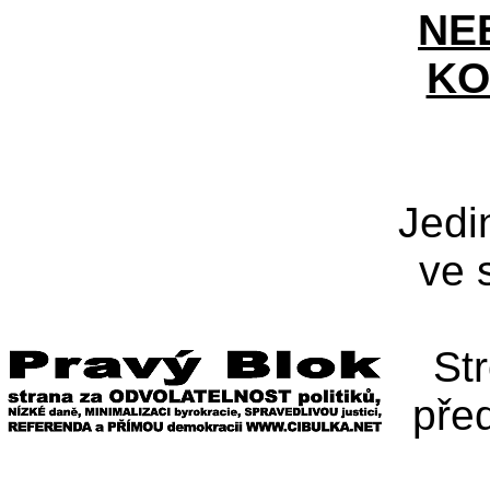
NE
KO
Jedi
ve 
St
pře