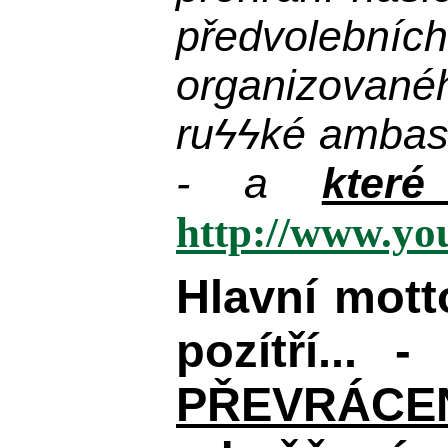
předvolebníc
organizované
ru
ϟϟ
ké ambas
- a
kter
http://www.y
Hlavní mot
pozítří... 
PŘEVRÁCENÉM