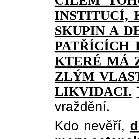
CÍLEM TOH
INSTITUCÍ,
SKUPIN A D
PATŘÍCÍCH
KTERÉ MÁ Z
ZLÝM VLAST
LIKVIDACI.
vraždění.
Kdo nevěří,
d