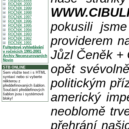
ROČNÍK 2000
WWW.CIBUL
ROČNÍK 1999
ROČNÍK 1998
ROČNÍK 1997
ROČNÍK 1996
pokusili jsme
ROČNÍK 1995
ROČNÍK 1994
ROČNÍK 1993
providerem na
ROČNÍK 1992
ROČNÍK 1991
Fultextové vyhledávání
Jůzl Čeněk + 
v ročnících 1991-2001
Archiv Necenzurovaných
Novin
opět svévolně
STB ONLINE
Sem vložte text i s HTML
syntaxí nebo si vyberte
politickým př
některou z
předdefinovaných šablon.
Součástí předdefinových
americký impe
šablon jsou i systémové
bloky!
neoblomě trvej
přehrání naši