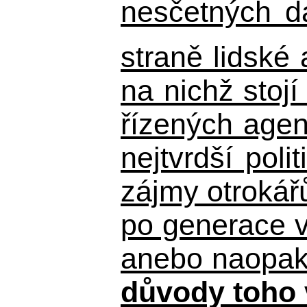
nesčetných d
straně lidské
na nichž stojí
řízených agen
nejtvrdší pol
zájmy otrokář
po generace 
anebo naopak n
důvody toho 