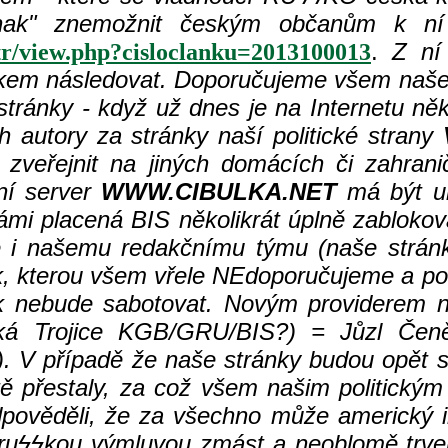
nak" znemožnit českým občanům k ní př
.
Z ní
etr/view.php?cisloclanku=2013100013
nkem následovat. Doporučujeme všem naše 
stránky - když už dnes je na Internetu něk
h autory za stránky naší politické strany
eřejnit na jiných domácích či zahranič
ální server
WWW.CIBULKA.NET
má být um
námi placená BIS několikrát úplně zabloko
le i našemu redakčnímu týmu (naše strá
k, kterou všem vřele NEdoporučujeme a pokus
nek nebude sabotovat. Novým providerem n
ká Trojice KGB/GRU/BIS?)
= Jůzl Čeně
). V případě že naše stránky budou opět s
tě přestaly, za což všem našim politický
pověděli, že za všechno může americký i
ru
ϟϟ
kou výmluvou zmást a neoblomě trvejte