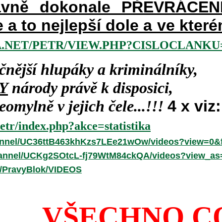
vně dokonale PŘEVRÁCENÉM
e a to nejlepší dole a ve kte
.NET/PETR/VIEW.PHP?CISLOCLANKU=
čnější hlupáky a kriminálníky,
Y
národy právě k disposici,
omylně v jejich čele...!!!
4 x viz:
etr/index.php?akce=statistika
annel/UC36ttB463khKzs7LEe21wOw/videos?view=0&f
hannel/UCKg2SOtcL-fj79WtM84ckQA/videos?view_as
r/PravyBlok/VIDEOS
VŠECHNO C