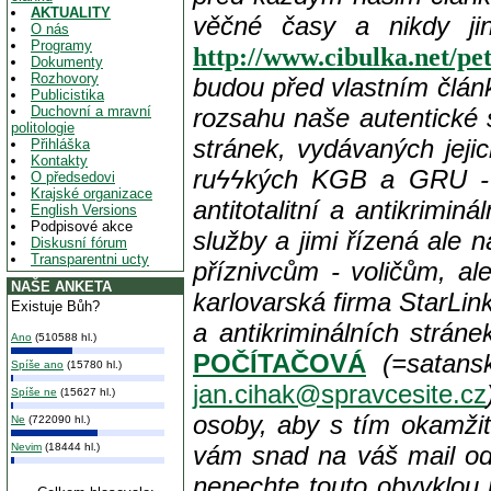
AKTUALITY
věčné časy a nikdy ji
O nás
Programy
http://www.cibulka.net/p
Dokumenty
Rozhovory
budou před vlastním člá
Publicistika
Duchovní a mravní
rozsahu naše autentické 
politologie
stránek, vydávaných jejic
Přihláška
Kontakty
ru
ϟϟkých KGB a GRU - zv
O předsedovi
Krajské organizace
antitotalitní a antikrimin
English Versions
Podpisové akce
služby a jimi řízená ale 
Diskusní fórum
Transparentni ucty
příznivcům - voličům, a
NAŠE ANKETA
karlovarská firma StarLin
Existuje Bůh?
a antikriminálních strá
Ano
(510588 hl.)
POČÍTAČOVÁ
(=satans
Spíše ano
(15780 hl.)
jan.cihak@spravcesite.cz
Spíše ne
(15627 hl.)
osoby, aby s tím okamži
Ne
(722090 hl.)
Nevim
(18444 hl.)
vám snad na váš mail od
nenechte touto obvyklou 