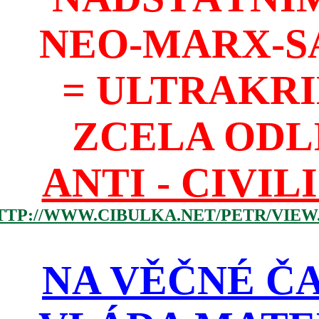
NEO-MARX-S
= ULTRAKR
ZCELA ODL
ANTI - CIVIL
TTP://WWW.CIBULKA.NET/PETR/VIEW
NA VĚČNÉ ČA