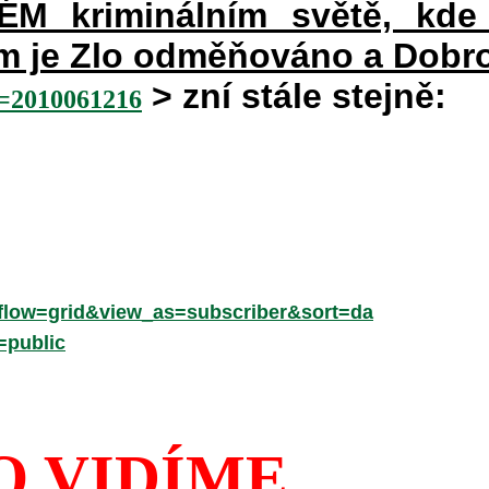
 kriminálním světě, kde 
rém je Zlo odměňováno a Dobr
> zní stále stejně:
2010061216
low=grid&view_as=subscriber&sort=da
=public
O VIDÍME