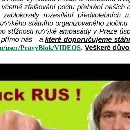
, včetně zfalšování počtu přehrání našic
a zablokovaly rozesílání předvolebních 
ru
ϟϟkého státního organizovaného zločinu
o stížnosti ru
ϟϟ
ké ambasády v Praze ús
jí přímo nás - a
které doporučujeme stáhno
.
Veškeré důvo
om/user/PravyBlok/VIDEOS