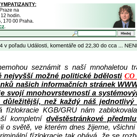
SYMPATIZANTY:
 Praze na
 12 hodin.
5, 170 00 Praha.
cz
.
4 v pořadu Události, komentáře od 22,30 do cca ... NE
nemohou seznámit s naší mnohaletou tr
ejvyšší možné politické bdělosti
CO 
ů článků našich informačních stránek 
 je svojí mnohovrstevností a systémov
důležitější, než každý náš jednotlivý
ná fízlokracie KGB/GRU nám zablokovala
aší kompletní
dvěstěstránkové předmlu
i o světě, ve kterém dnes žijeme, všichni
iminální fízlokracie tak obává, že se rozh