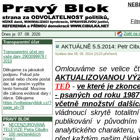
NEBL
Filt
|
Zpět na 
Dnes je: 07. 08. 2026
Transparentní účet
AKTUÁLNĚ 5.5.2014: Petr Cibulk
Transparentní účet pro
Vydáno dne 05. 05. 2014 (2123 přečtení)
vaše dary 2903099979 /
2010
Omlouváme se velice čt
Děkujeme za jakoukoli
podporu. Pokud jste
AKTUALIZOVANOU VÝZVOU
poslali nebo chcete poslat
dar, tak prosím vyplňte
-
ve které je zkon
TEĎ
tento formulář. Musíme
- psaných od roku 1987
dle zákona evidovat dary i
dárce. Děkujeme
včetně množství dalšíc
https://voltepravyblok.cz/?
page_id=79
vládnoucí skrytě totalit
PRAVÝ BLOK
publikování v původním
NECENZUROVANÁ
analytického charakteru,
TELEVIZE Petra Cibulky
100 nejčtenějších
před každým našim článk
článků