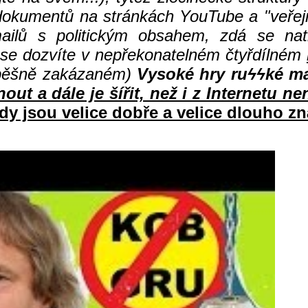
h dokumentů na stránkách YouTube a "veře
mailů s politickým obsahem, zdá se natr
 se dozvíte v nepřekonatelném čtyřdílném
pěšně zakázaném)
Vysoké hry ru
ϟϟké ma
ut a dále je šířit, než i z Internetu ne
dy jsou velice dobře a velice dlouho z