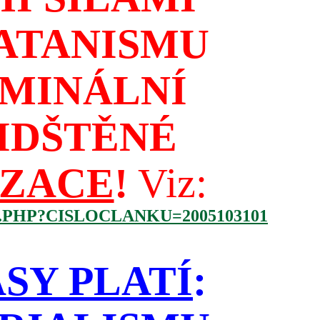
ATANISMU
IMINÁLNÍ
IDŠTĚNÉ
IZACE
!
Viz:
.PHP?CISLOCLANKU=2005103101
SY PLATÍ
: