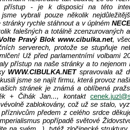
ístup - je k disposici na této inter
 jsme vybrali pouze několik nejdůležitěj
stránky rychle stáhnout a v úplném
NEC
olik falešných a totálně zcenzurovaných a
Volte Pravý Blok www.cibulka.net
, vše
ních serverech, protože se stupňuje ne
lčen! Už před parlamentními volbami 2
valy přístup na naše stránky a to nejenom 
nky
WWW.CIBULKA.NET
spravovala až d
ili jsme se najít firmu, která provoz našic
ašich stránek je známá a oblíbená pražs
k + Čihák Jan..., kontakt
cenek.juzl@s
vévolně zablokovány, což už se stalo, vyz
m příznivcům předem z celého srdce děku
mperialismus popřípadě světové Židovstv
 na svém...), tytéž zločinecké struktury f