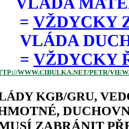
VLÁDA MATE
=
VŽDYCKY Z
VLÁDA DUC
=
VŽDYCKY ŘÁD
TTP://WWW.CIBULKA.NET/PETR/VIEW
LÁDY KGB/GRU, VED
HMOTNÉ, DUCHOVNÍ
MUSÍ ZABRÁNIT PŘ