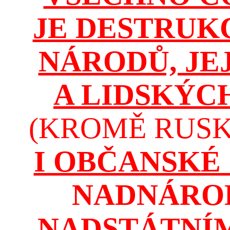
JE DESTRUK
NÁRODŮ, JE
A LIDSKÝC
(KROMĚ RUSKA
I OBČANSKÉ
NADNÁROD
NADSTÁTNÍM