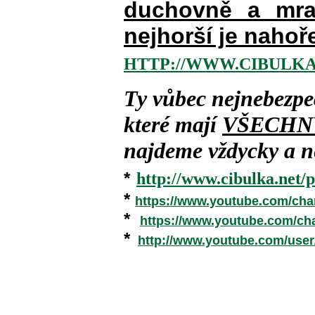
duchovně a mra
nejhorší je nahoř
HTTP://WWW.CIBULKA
Ty vůbec nejnebezpe
které mají
VŠECHN
najdeme vždycky a ne
*
http://www.cibulka.net/p
*
https://www.youtube.com/ch
*
https://www.youtube.com/c
*
http://www.youtube.com/use