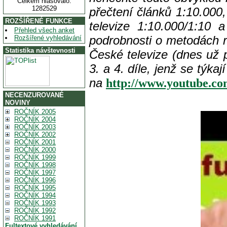
Celkem hlasovalo:
1282529
přečtení článků 1:10.000
ROZŠÍŘENÉ FUNKCE
televize 1:10.000/1:10 
Přehled všech anket
podrobnosti o metodách 
Rozšířené vyhledávání
Statistika návštevnosti
České televize (dnes už p
3. a 4. díle, jenž se týka
na
http://www.youtube.c
NECENZUROVANÉ
NOVINY
ROČNÍK 2005
ROČNÍK 2004
ROČNÍK 2003
ROČNÍK 2002
ROČNÍK 2001
ROČNÍK 2000
ROČNÍK 1999
ROČNÍK 1998
ROČNÍK 1997
ROČNÍK 1996
ROČNÍK 1995
ROČNÍK 1994
ROČNÍK 1993
ROČNÍK 1992
ROČNÍK 1991
Fultextové vyhledávání