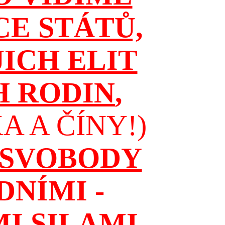
CE STÁTŮ,
JICH ELIT
H RODIN
,
 A ČÍNY!)
 SVOBODY
NÍMI -
I SILAMI