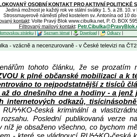
OKOVANÝ OSOBNÍ KONTAKT PRO AKTIVNÍ POLITICKÉ 
Jediná možnost je každý rok ve státní svátky 1. 5. a 28. 10. v
Strossmayerově náměstí před kostelem sv. Antonína od 10 do
rovaný kontakt
: Volte Pravý Blok www.cibulka.net, P. O. BOX 59
Filtrovaný mailový kontakt
:
Petr.Cibulka@PravyBlok.
domovskou stránku
|
Seznam témat
|
Download
|
Odkazy
|
a - vzácně a necenzurovaně - v České televizi na ČT2
enářům tohoto článku, že se prozatím 
 k plné občanské mobilizaci a k té n
centrováno to nejpodstatnější z tisíc
 až do dnešního dne a hodiny - a jenž
h internetových odkazů, tisícinásobně 
ní RU
ϟϟKO-česká kriminální a vlastizrád
 rozsahu. Poslední publikovaná verze n
 v níž je obsaženo všechno, co bychom měl
em - které se vládnoucí RU
ϟϟKO-česká kr