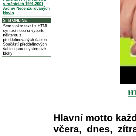
v ročnících 1991-2001
Archiv Necenzurovaných
Novin
STB ONLINE
Sem vložte text i s HTML
syntaxí nebo si vyberte
některou z
předdefinovaných šablon.
Součástí předdefinových
šablon jsou i systémové
bloky!
H
Hlavní motto kaž
včera, dnes, zítr