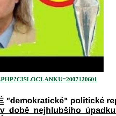
.PHP?CISLOCLANKU=2007120601
É
"demokratické" politické re
 v době nejhlubšího úpadku