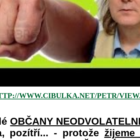
TTP://WWW.CIBULKA.NET/PETR/VIEW
dé
OBČANY NEODVOLATELN
a, pozítří... - protože
žijeme