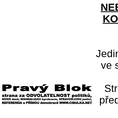
NE
KO
Jedi
ve 
St
pře