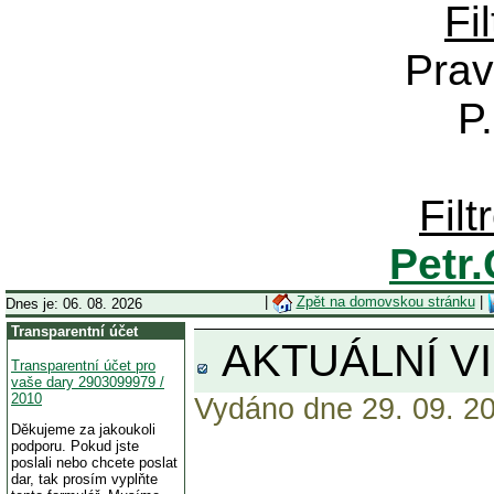
Fi
Prav
P
Fil
Petr
|
Zpět na domovskou stránku
|
Dnes je: 06. 08. 2026
Transparentní účet
AKTUÁLNÍ VIDE
Transparentní účet pro
vaše dary 2903099979 /
2010
Vydáno dne 29. 09. 20
Děkujeme za jakoukoli
podporu. Pokud jste
poslali nebo chcete poslat
dar, tak prosím vyplňte