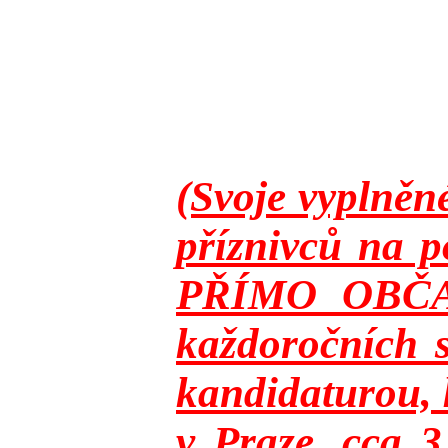
(Svoje vyplněn
příznivců na p
PŘÍMO OBČANY
každoročních s
kandidaturou, 
v Praze, cca 