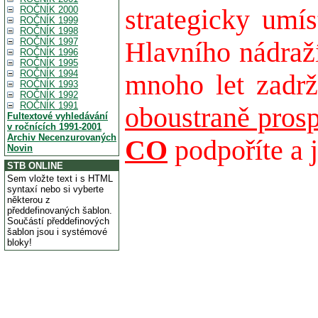
ROČNÍK 2000
strategicky umí
ROČNÍK 1999
ROČNÍK 1998
ROČNÍK 1997
Hlavního nádraží
ROČNÍK 1996
ROČNÍK 1995
ROČNÍK 1994
mnoho let zadr
ROČNÍK 1993
ROČNÍK 1992
ROČNÍK 1991
oboustraně prosp
Fultextové vyhledávání
v ročnících 1991-2001
Archiv Necenzurovaných
CO
podpoříte a j
Novin
STB ONLINE
Sem vložte text i s HTML
syntaxí nebo si vyberte
některou z
předdefinovaných šablon.
Součástí předdefinových
šablon jsou i systémové
bloky!