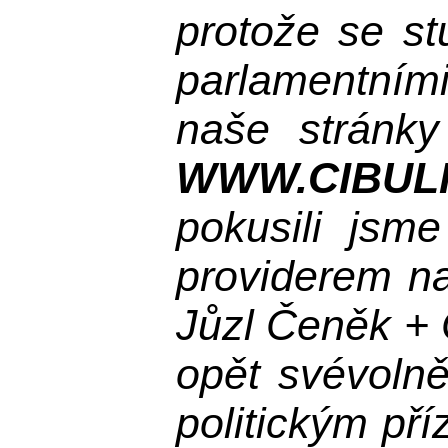
protože se st
parlamentními
naše stránky
WWW.CIBUL
pokusili jsme
providerem na
Jůzl Čeněk + 
opět svévolně
politickým př