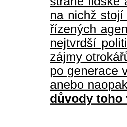
straně lidské
na nichž stojí
řízených agen
nejtvrdší pol
zájmy otrokář
po generace 
anebo naopak n
důvody toho 