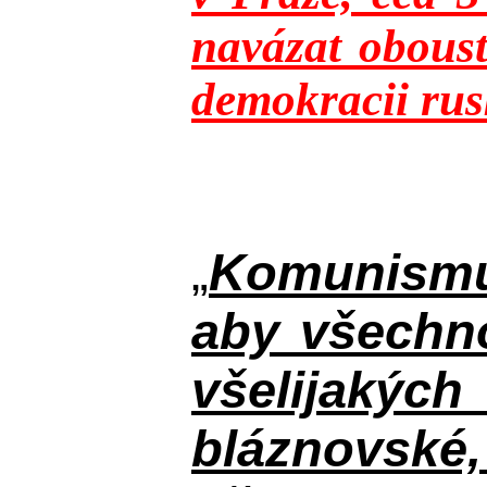
navázat oboust
demokracii rusk
„
Komunismus
aby všechno
všelijakýc
bláznovské, 