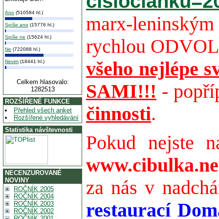
cisloclanku=2
Ano
(510584 hl.)
marx-leninským
Spíše ano
(15776 hl.)
Spíše ne
(15624 hl.)
rychlou ODVOLA
Ne
(722088 hl.)
všeho nejlépe
Nevim
(18441 hl.)
Celkem hlasovalo:
SAMI!!!
- popř
1282513
ROZŠÍŘENÉ FUNKCE
činnosti
.
Přehled všech anket
Rozšířené vyhledávání
Statistika návštevnosti
Pokud nejste n
www.cibulka.ne
NECENZUROVANÉ
NOVINY
za nás v nadchá
ROČNÍK 2005
ROČNÍK 2004
restaurací Doma
ROČNÍK 2003
ROČNÍK 2002
ROČNÍK 2001