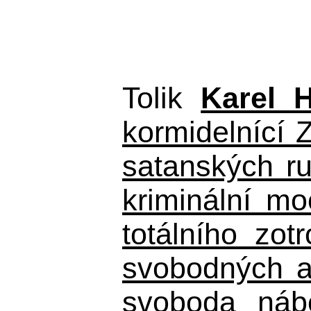
Tolik
Karel 
kormidelnící Z
satanských r
kriminální m
totálního zo
svobodných a 
svoboda nábo