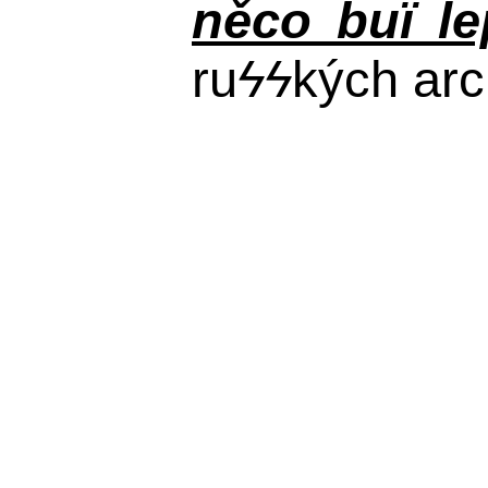
něco buï le
ru
ϟϟ
kých arc