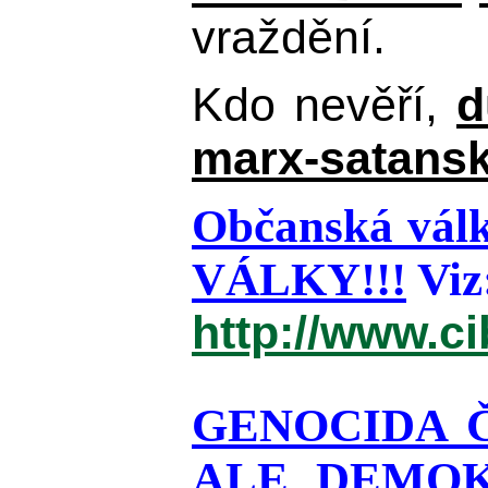
vraždění.
Kdo nevěří,
d
marx-satansk
Občanská válk
VÁLKY!!!
Viz
http://www.c
GENOCIDA 
ALE DEMOK