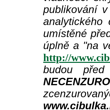
publikování 
analytického
umístěné pře
úplně a "na v
http://www.ci
budou před
NECENZUR
zcenzurovanýc
www.cibulka.