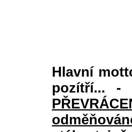
Hlavní mot
pozítří... 
PŘEVRÁCENÉM
odměňováno