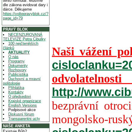
tento formulář. Musíme
dle zákona evidovat dary i
dárce. Děkujeme
https://voltepravyblok.cz/?
page_id=79
PRAVÝ BLOK
NECENZUROVANÁ
TELEVIZE Petra Cibulky
100 nejčtenějších
Naši vážení po
článků
AKTUALITY
O nás
cisloclanku=2
Programy
Dokumenty
Rozhovory
Publicistika
odvolatelno
Duchovní a mravní
politologie
Přihláška
http://www.ci
Kontakty
O předsedovi
Krajské organizace
bezprávní otroc
English Versions
Podpisové akce
Diskusní fórum
mongolsko-rus
Transparentni ucty
NAŠE ANKETA
Existuje Bůh?