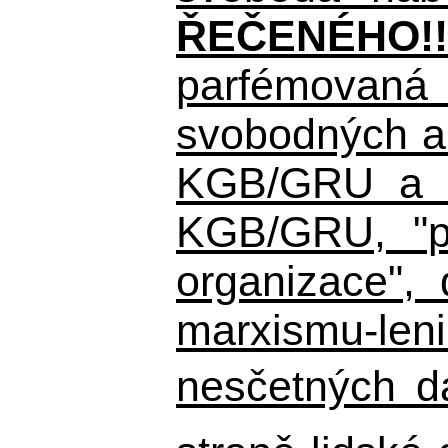
ŘEČENÉHO!!
parfémovaná 
svobodných a 
KGB/GRU a ná
KGB/GRU,
"po
organizace", 
marxismu-leni
nesčetných d