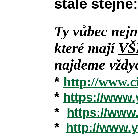
stále stejně:
Ty vůbec nejn
které mají
VŠ
najdeme vždyc
*
http://www.c
*
https://www
*
https://ww
*
http://www.