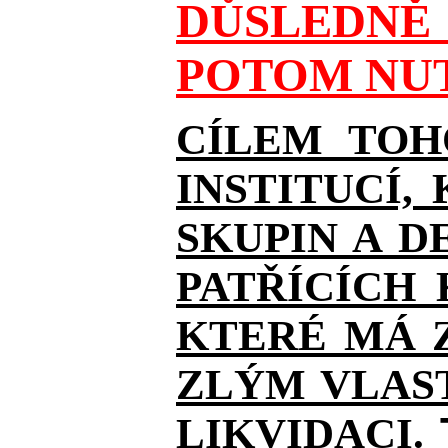
DŮSLEDNĚ 
POTOM NUT
CÍLEM TOH
INSTITUCÍ,
SKUPIN A D
PATŘÍCÍCH
KTERÉ MÁ Z
ZLÝM VLAST
LIKVIDACI.