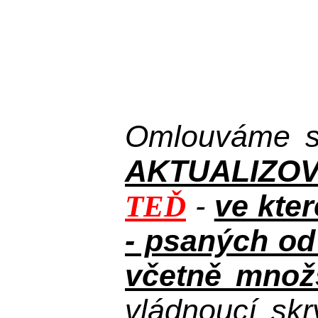
Omlouváme se
AKTUALIZOVAN
-
ve kte
TEĎ
- psaných od
včetně množs
vládnoucí skr