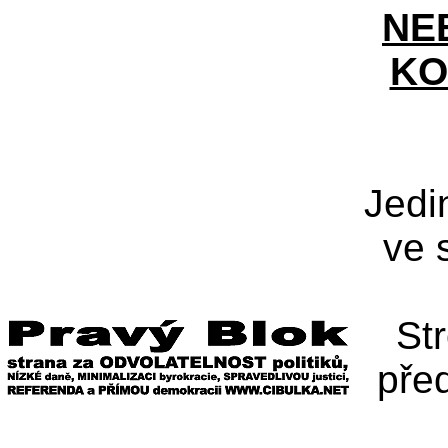
NE
KO
Jedi
ve 
St
pře