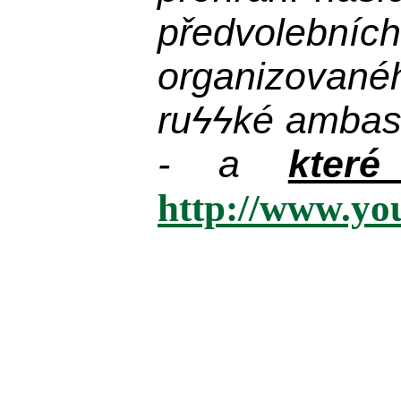
předvolebníc
organizované
ru
ϟϟ
ké ambas
- a
kter
http://www.y