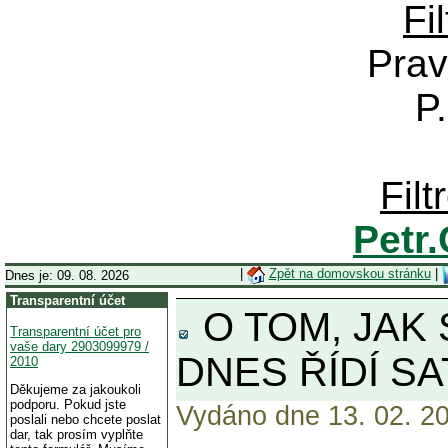
Fi
Prav
P
Fil
Petr
|
Zpět na domovskou stránku
|
Dnes je: 09. 08. 2026
Transparentní účet
O TOM, JAK 
Transparentní účet pro
vaše dary 2903099979 /
DNES ŘÍDÍ SA
2010
Děkujeme za jakoukoli
podporu. Pokud jste
Vydáno dne 13. 02. 20
poslali nebo chcete poslat
dar, tak prosím vyplňte