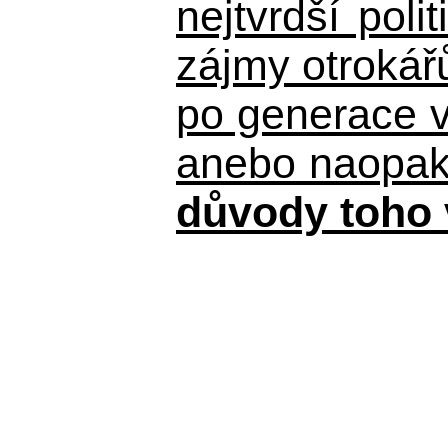
nejtvrdší pol
zájmy otrokář
po generace 
anebo naopak n
důvody toho 