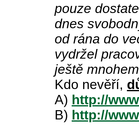
pouze dostatek
dnes svobodn
od rána do več
vydržel praco
ještě mnohem 
Kdo nevěří,
d
A)
http://www
B)
http://www