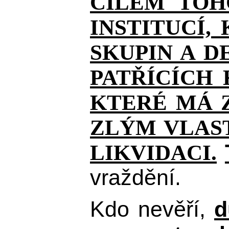
CÍLEM TOH
INSTITUCÍ,
SKUPIN A D
PATŘÍCÍCH
KTERÉ MÁ Z
ZLÝM VLAST
LIKVIDACI.
vraždění.
Kdo nevěří,
d