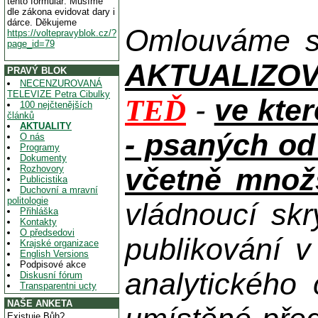
tento formulář. Musíme
dle zákona evidovat dary i
dárce. Děkujeme
Omlouváme se
https://voltepravyblok.cz/?
page_id=79
AKTUALIZOVAN
PRAVÝ BLOK
NECENZUROVANÁ
TELEVIZE Petra Cibulky
-
ve kte
TEĎ
100 nejčtenějších
článků
AKTUALITY
- psaných od
O nás
Programy
Dokumenty
včetně množs
Rozhovory
Publicistika
Duchovní a mravní
politologie
vládnoucí skr
Přihláška
Kontakty
O předsedovi
publikování 
Krajské organizace
English Versions
Podpisové akce
analytického
Diskusní fórum
Transparentni ucty
NAŠE ANKETA
Existuje Bůh?