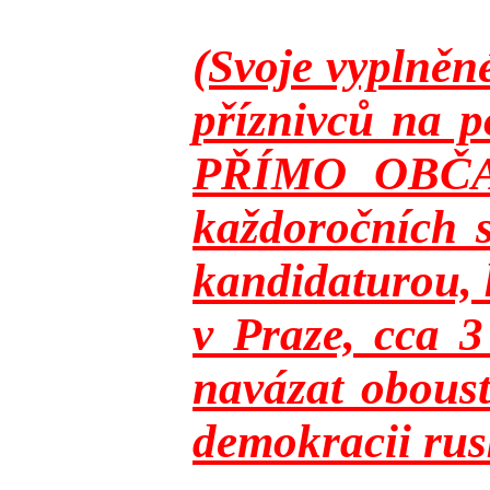
(Svoje vyplněn
příznivců na p
PŘÍMO OBČANY
každoročních s
kandidaturou, 
v Praze, cca 
navázat oboust
demokracii rusk