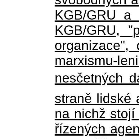
KGB/GRU a ná
KGB/GRU,
"po
organizace", 
marxismu-leni
nesčetných d
straně lidské
na nichž stojí
řízených agen