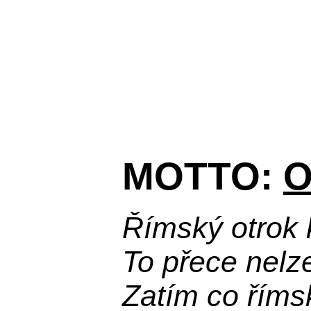
MOTTO:
O
Římský otrok 
To přece nelz
Zatím co říms