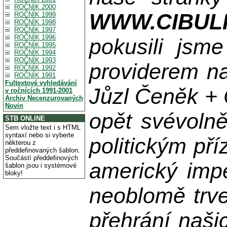
ROČNÍK 2000
WWW.CIBUL
ROČNÍK 1999
ROČNÍK 1998
ROČNÍK 1997
ROČNÍK 1996
pokusili jsme
ROČNÍK 1995
ROČNÍK 1994
ROČNÍK 1993
providerem na
ROČNÍK 1992
ROČNÍK 1991
Fultextové vyhledávání
Jůzl Čeněk + 
v ročnících 1991-2001
Archiv Necenzurovaných
Novin
opět svévolně
STB ONLINE
Sem vložte text i s HTML
syntaxí nebo si vyberte
politickým př
některou z
předdefinovaných šablon.
Součástí předdefinových
americký impe
šablon jsou i systémové
bloky!
neoblomě trvej
přehrání naši