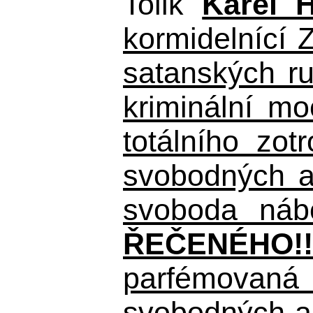
Tolik
Karel 
kormidelnící Z
satanských r
kriminální m
totálního zo
svobodných a 
svoboda nábo
ŘEČENÉHO!!
parfémovaná 
svobodných a 