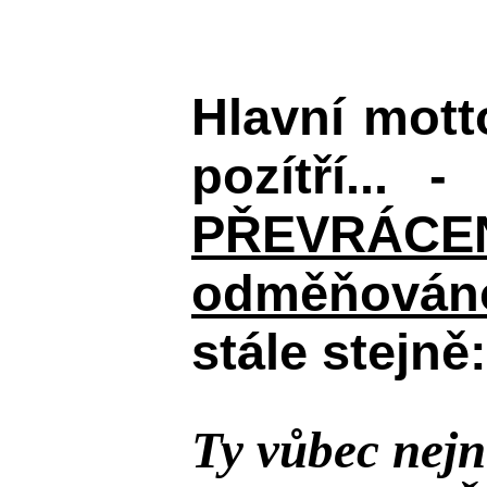
Hlavní mot
pozítří... 
PŘEVRÁCENÉM
odměňováno
stále stejně:
Ty vůbec nejn