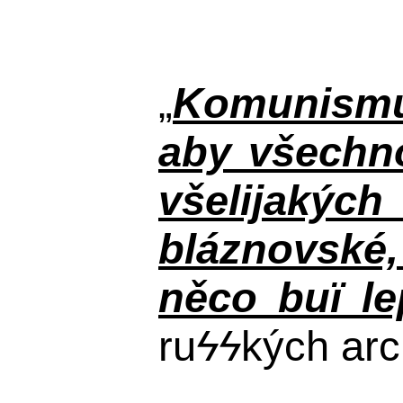
„
Komunismus
aby všechno
všelijakýc
bláznovské, 
něco buï le
ru
ϟϟ
kých arc