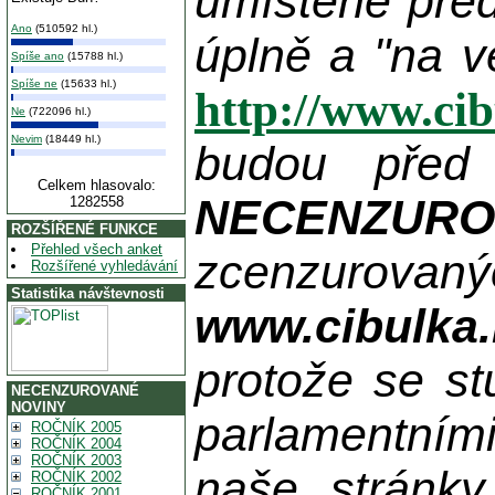
umístěné pře
Ano
(510592 hl.)
úplně a "na v
Spíše ano
(15788 hl.)
Spíše ne
(15633 hl.)
http://www.ci
Ne
(722096 hl.)
Nevim
(18449 hl.)
budou před
Celkem hlasovalo:
NECENZUR
1282558
ROZŠÍŘENÉ FUNKCE
Přehled všech anket
zcenzurovanýc
Rozšířené vyhledávání
Statistika návštevnosti
www.cibulka.
protože se st
NECENZUROVANÉ
NOVINY
parlamentními
ROČNÍK 2005
ROČNÍK 2004
ROČNÍK 2003
naše stránky
ROČNÍK 2002
ROČNÍK 2001