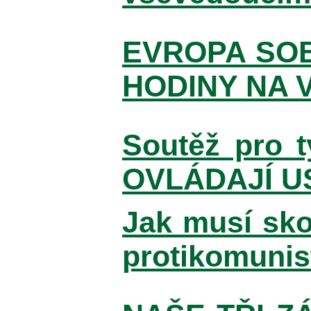
EVROPA SOBĚ
HODINY NA 
Soutěž pro t
OVLÁDAJÍ US
Jak musí sko
protikomunist