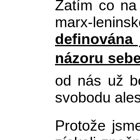
Zatím co na
marx-leninsk
definována 
názoru sebe
od nás už b
svobodu ales
Protože jsme