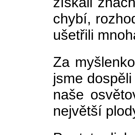
získali znač
chybí, rozhod
ušetřili mnoh
Za myšlenkov
jsme dospěli
naše osvětov
největší plod