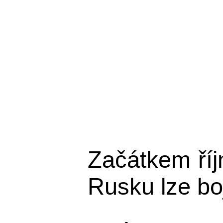
Začátkem říj
Rusku lze boj