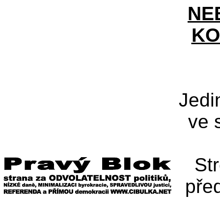
NE
KO
Jedi
ve 
St
pře