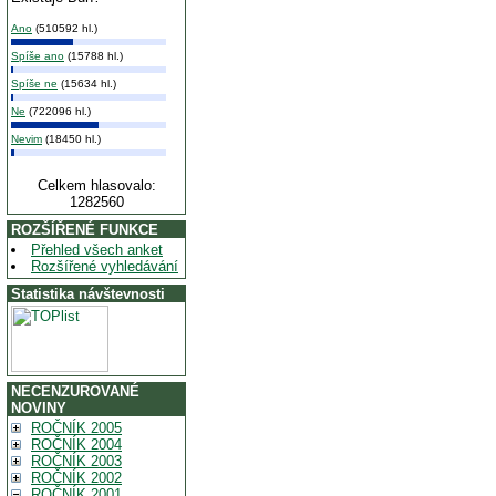
Ano
(510592 hl.)
Spíše ano
(15788 hl.)
Spíše ne
(15634 hl.)
Ne
(722096 hl.)
Nevim
(18450 hl.)
Celkem hlasovalo:
1282560
ROZŠÍŘENÉ FUNKCE
Přehled všech anket
Rozšířené vyhledávání
Statistika návštevnosti
NECENZUROVANÉ
NOVINY
ROČNÍK 2005
ROČNÍK 2004
ROČNÍK 2003
ROČNÍK 2002
ROČNÍK 2001