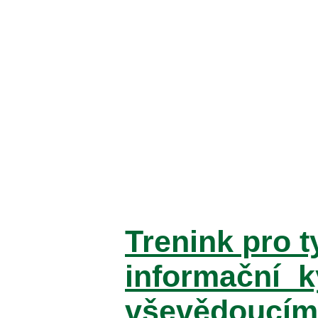
Trenink pro t
informační k
vševědoucími: