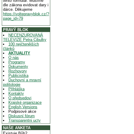
tento formulář. Musíme
dle zákona evidovat dary i
dárce. Děkujeme
https://voltepravyblok.cz/?
page_id=79
PRAVÝ BLOK
NECENZUROVANÁ
TELEVIZE Petra Cibulky
100 nejčtenějších
článků
AKTUALITY
O nás
Programy
Dokumenty
Rozhovory
Publicistika
Duchovní a mravní
politologie
Přihláška
Kontakty
O předsedovi
Krajské organizace
English Versions
Podpisové akce
Diskusní fórum
Transparentni ucty
NAŠE ANKETA
Existuje Bůh?