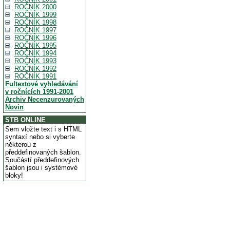
ROČNÍK 2000
ROČNÍK 1999
ROČNÍK 1998
ROČNÍK 1997
ROČNÍK 1996
ROČNÍK 1995
ROČNÍK 1994
ROČNÍK 1993
ROČNÍK 1992
ROČNÍK 1991
Fultextové vyhledávání
v ročnících 1991-2001
Archiv Necenzurovaných
Novin
STB ONLINE
Sem vložte text i s HTML
syntaxí nebo si vyberte
některou z
předdefinovaných šablon.
Součástí předdefinových
šablon jsou i systémové
bloky!