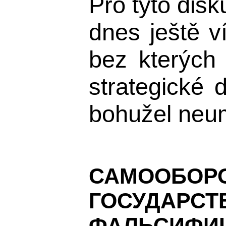
Pro tyto disk
dnes ještě v
bez kterých
strategické 
bohužel neumí
САМООБОР
ГОСУДАР
ФАЛЬСИФИЦИР