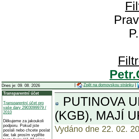
Fi
Prav
P
Fil
Petr
|
Zpět na domovskou stránku
|
Dnes je: 09. 08. 2026
Transparentní účet
PUTINOVA U
Transparentní účet pro
vaše dary 2903099979 /
(KGB), MAJÍ 
2010
Děkujeme za jakoukoli
podporu. Pokud jste
Vydáno dne 22. 02. 20
poslali nebo chcete poslat
dar, tak prosím vyplňte