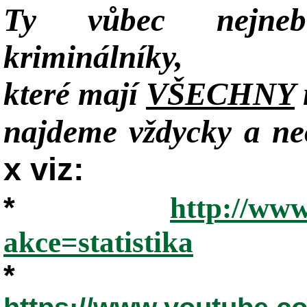
Ty vůbec nejneb
kriminálníky,
které mají
VŠECHNY
najdeme vždycky a neo
x viz:
*
http://www
akce=statistika
*