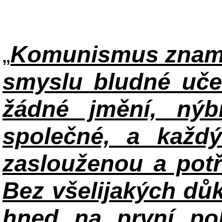
„
Komunismus zname
smyslu bludné uče
žádné jmění, ný
společné, a každ
zaslouženou a potř
Bez všelijakých důk
hned na první po