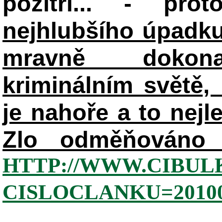
pozítří... - pr
nejhlubšího úpadku
mravně dokon
kriminálním světě, 
je nahoře a to nejl
Zlo odměňováno 
HTTP://WWW.CIBUL
CISLOCLANKU=20100