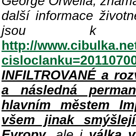
George Orwella, známá
další informace život
jsou k di
http://www.cibulka.ne
cisloclanku=2011070
INFILTROVANÉ a roz
a následná perman
hlavním městem Im
všem jinak smýšlej
Evropy
, ale i
válka 