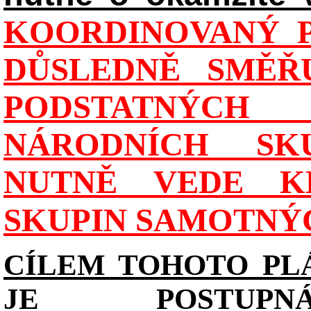
KOORDINOVANÝ P
DŮSLEDNĚ SMĚŘU
PODSTATNÝCH
NÁRODNÍCH SK
NUTNĚ VEDE K
SKUPIN SAMOTNÝ
CÍLEM TOHOTO PL
JE POSTUPN