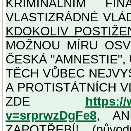
KRIMINÁLNÍM FIN
VLASTIZRÁDNÉ VLÁ
KDOKOLIV POSTIŽE
MOŽNOU MÍRU OSVĚDČENÁ VLASTIZRÁDNÁ
ČESKÁ "AMNESTIE",
TĚCH VŮBEC NEJVYŠŠÍCH PROTINÁRODNÍCH
A PROTISTÁTNÍCH V
ZDE
https:/
v=srprwzDgFe8
, AN
ZAPOTŘEBÍ! (původ