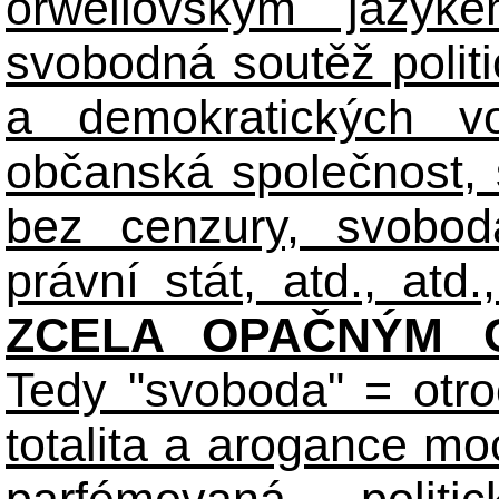
orwellovským jazyk
svobodná soutěž polit
a demokratických volb
občanská společnost,
bez cenzury, svobod
právní stát, atd., atd.,
ZCELA OPAČNÝM O
Tedy "svoboda" = otro
totalita a arogance m
parfémovaná polit