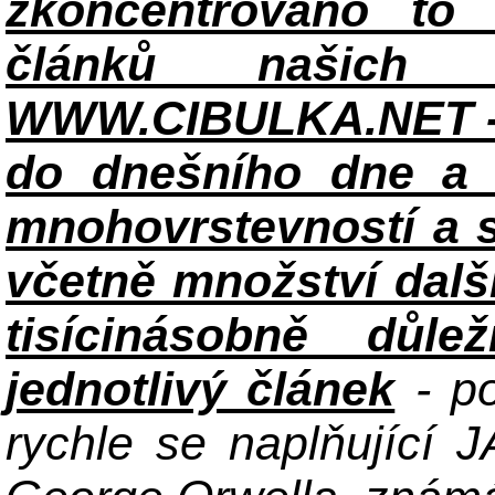
zkoncentrováno to n
článků našich i
WWW.CIBULKA.NET - 
do dnešního dne a h
mnohovrstevností a 
včetně množství dalš
tisícinásobně důle
jednotlivý článek
- po
rychle se naplňující