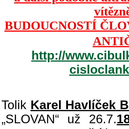
vítězn
BUDOUCNOSTÍ ČLO
ANTI
http://www.cibul
cisloclan
Tolik
Karel Havlíček 
„SLOVAN“ už 26.7.
1