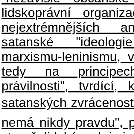
lidskoprávní organiz
nejextrémnějších ant
satanské "ideologie
marxismu-leninismu, v
tedy na principech 
právilnosti", tvrdící
satanských zvráceností
nemá nikdy pravdu", 