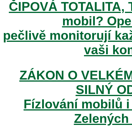
ČIPOVÁ TOTALITA, T
mobil? Ope
pečlivě monitorují k
vaši kom
ZÁKON O VELKÉM
SILNÝ O
Fízlování mobilů i
Zelených