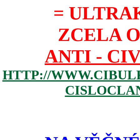
= ULTRA
ZCELA 
ANTI - CI
HTTP://WWW.CIBUL
CISLOCLAN