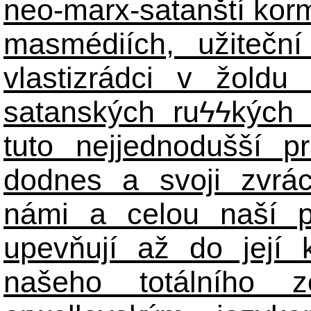
neo-marx-satanští korm
masmédiích, užiteční
vlastizrádci v žoldu 
satanských ru
ϟϟ
kých 
tuto nejjednodušší p
dodnes a svoji zvrá
námi a celou naší p
upevňují až do její 
našeho totálního zo