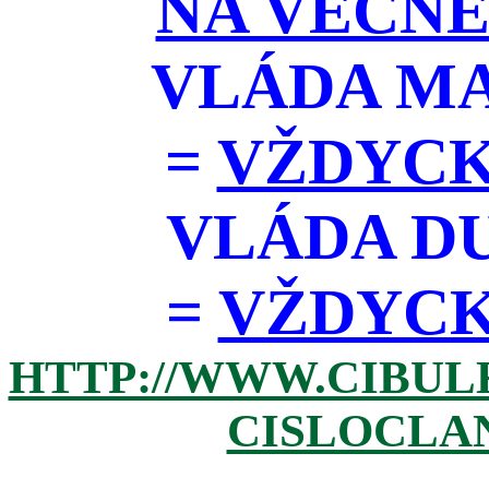
NA VĚČNÉ
VLÁDA M
=
VŽDYCK
VLÁDA D
=
VŽDYCKY 
HTTP://WWW.CIBUL
CISLOCLAN