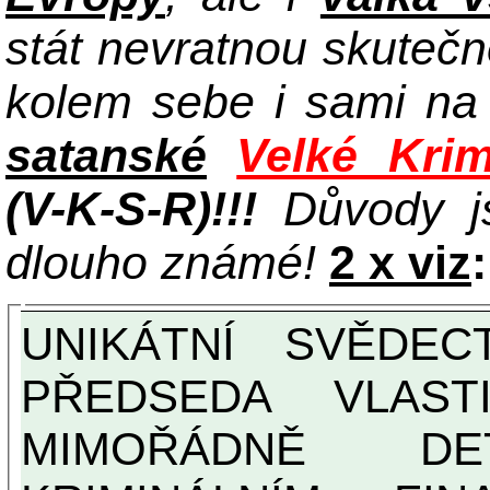
stát nevratnou skuteč
kolem sebe i sami n
satanské
Velké Krim
(V-K-S-R)!!!
Důvody j
dlouho známé!
2 x viz
:
UNIKÁTNÍ SVĚDECTVÍ ZE SOUČASNOSTI:
PŘEDSEDA VLAST
MIMOŘÁDNĚ DETAILNĚ O ULTRA