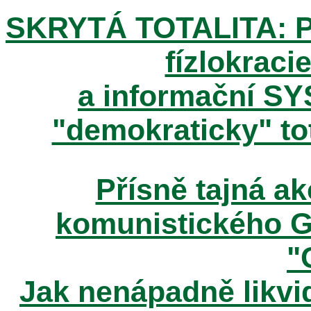
SKRYTÁ TOTALITA: Pos
fízlokracie
a informační SY
"demokraticky" tot
Přísně tajná 
komunistického 
"
Jak nenápadně likvid