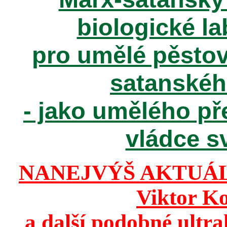
biologické la
pro umělé pěstov
satanské
- jako umělého př
vládce sv
NANEJVÝŠ AKTUÁ
Viktor K
a další podobné ultr