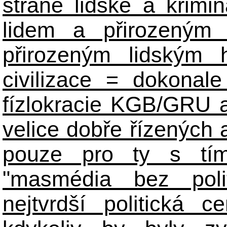
straně lidské a krimi
lidem a přirozeným
přirozeným lidským 
civilizace = dokonale 
fízlokracie KGB/GRU a 
velice dobře řízených 
pouze pro ty s tím
"masmédia bez poli
nejtvrdší politická c