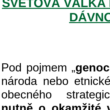
SVĚTOVÁ VÁLKA 
DÁVNO
Pod pojmem „
genoc
národa nebo etnick
obecného strateg
nutně o okamžité 