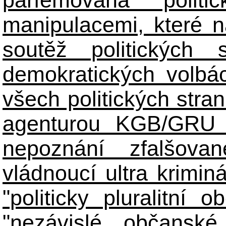
manipulacemi, které n
soutěž politických
demokratických volbác
všech politických stran
agenturou KGB/GRU 
nepoznání zfalšova
vládnoucí ultra kriminá
"politicky pluralitní 
"nezávislé občanské 