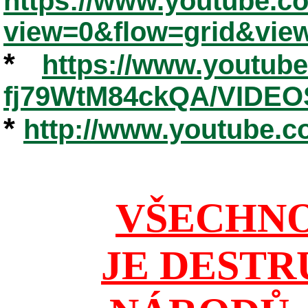
https://www.youtube.
view=0&flow=grid&vie
*
https://www.youtub
fj79WtM84ckQA/VIDEO
*
http://www.youtube.
VŠECHNO
JE DESTR