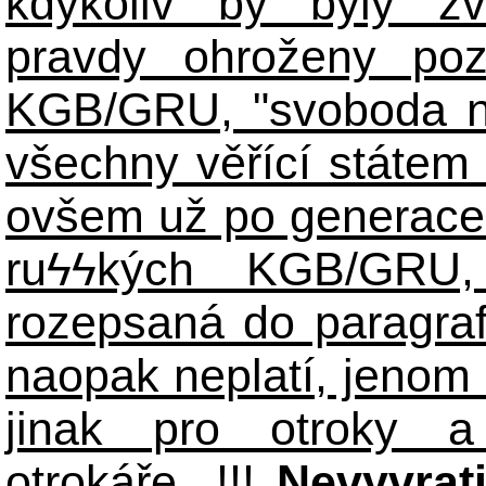
kdykoliv by byly zv
pravdy ohroženy poz
KGB/GRU, "svoboda n
všechny věřící státem 
ovšem už po generace
ruϟϟkých KGB/GR
rozepsaná do paragraf
naopak neplatí, jenom
jinak pro otroky a
otrokáře...!!!
Nevyvrat