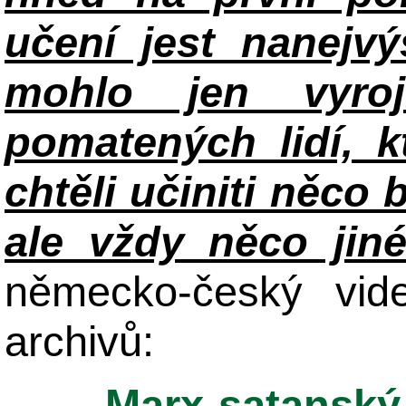
učení jest nanejv
mohlo jen vyroj
pomatených lidí, k
chtěli učiniti něco 
ale vždy něco jin
německo-český vid
archivů:
Marx-satanský 