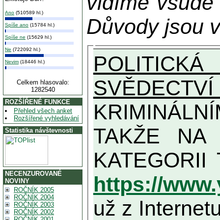
vidíme všude
Ano
(510589 hl.)
Důvody jsou v
Spíše ano
(15784 hl.)
Spíše ne
(15629 hl.)
Ne
(722092 hl.)
POLITICKÁ
Nevim
(18446 hl.)
SVĚDECTVÍ
Celkem hlasovalo:
1282540
ROZŠÍŘENÉ FUNKCE
KRIMINÁLN
Přehled všech anket
Rozšířené vyhledávání
TAKŽE NA MAXIMÁLNÍ MOŽN
Statistika návštevnosti
NECENZUROVANÉ
https://www
NOVINY
ROČNÍK 2005
ROČNÍK 2004
už z Internetu
ROČNÍK 2003
ROČNÍK 2002
ROČNÍK 2001