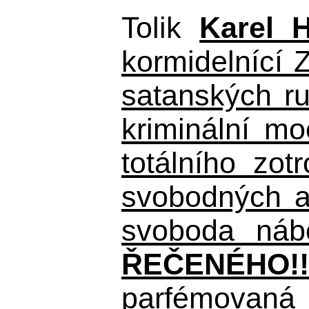
Tolik
Karel 
kormidelnící Z
satanských r
kriminální m
totálního zo
svobodných a 
svoboda nábo
ŘEČENÉHO!!
parfémovaná 