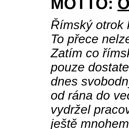
MOTTO:
O
Římský otrok 
To přece nelz
Zatím co říms
pouze dostatek
dnes svobodn
od rána do več
vydržel praco
ještě mnohem 