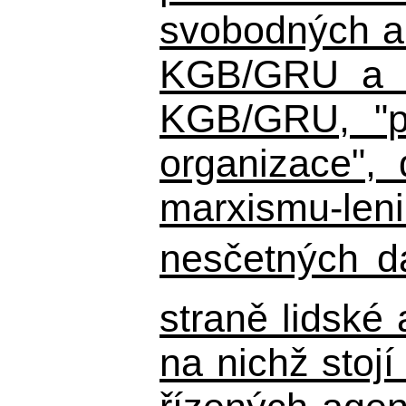
svobodných a 
KGB/GRU a ná
KGB/GRU,
"po
organizace", 
marxismu-leni
nesčetných d
straně lidské
na nichž stojí