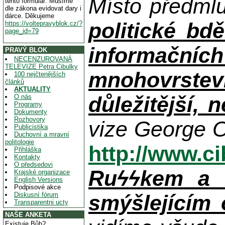
Místo předml
tento formulář. Musíme
dle zákona evidovat dary i
dárce. Děkujeme
politické bdě
https://voltepravyblok.cz/?
page_id=79
informačníc
PRAVÝ BLOK
NECENZUROVANÁ
TELEVIZE Petra Cibulky
mnohovrstev
100 nejčtenějších
článků
AKTUALITY
důležitější, 
O nás
Programy
Dokumenty
Rozhovory
vize George O
Publicistika
Duchovní a mravní
politologie
http://www.c
Přihláška
Kontakty
O předsedovi
Ruϟϟkem a n
Krajské organizace
English Versions
Podpisové akce
Diskusní fórum
smýšlejícím
Transparentni ucty
NAŠE ANKETA
Existuje Bůh?