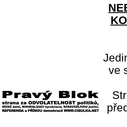
NE
KO
Jedi
ve 
St
pře