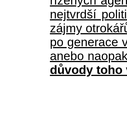
řízených agen
nejtvrdší pol
zájmy otrokář
po generace 
anebo naopak n
důvody toho 