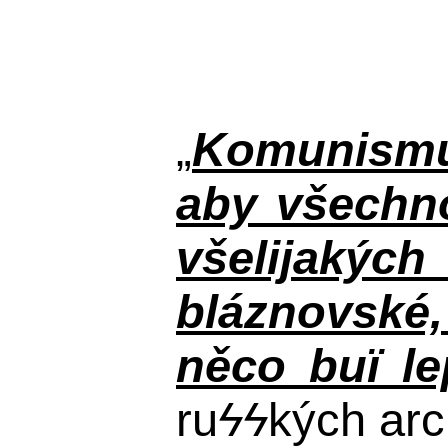
„
Komunismus
aby všechno
všelijakýc
bláznovské, 
něco buï le
ru
ϟϟ
kých arc