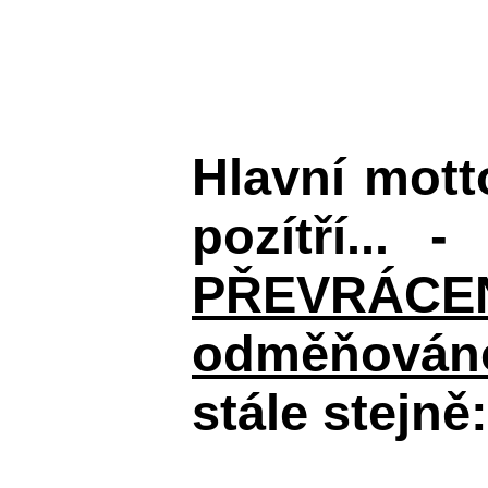
Hlavní mot
pozítří... 
PŘEVRÁCENÉM
odměňováno
stále stejně: