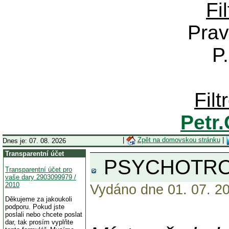
Fi
Prav
P
Fil
Petr
|
Zpět na domovskou stránku
|
Dnes je: 07. 08. 2026
Transparentní účet
PSYCHOTRON
Transparentní účet pro
vaše dary 2903099979 /
2010
Vydáno dne 01. 07. 20
Děkujeme za jakoukoli
podporu. Pokud jste
poslali nebo chcete poslat
dar, tak prosím vyplňte