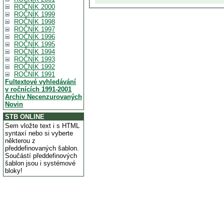
ROČNÍK 2000
ROČNÍK 1999
ROČNÍK 1998
ROČNÍK 1997
ROČNÍK 1996
ROČNÍK 1995
ROČNÍK 1994
ROČNÍK 1993
ROČNÍK 1992
ROČNÍK 1991
Fultextové vyhledávání
v ročnících 1991-2001
Archiv Necenzurovaných
Novin
STB ONLINE
Sem vložte text i s HTML
syntaxí nebo si vyberte
některou z
předdefinovaných šablon.
Součástí předdefinových
šablon jsou i systémové
bloky!