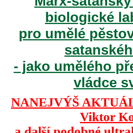
Marx-satanský 
biologické la
pro umělé pěstov
satanské
- jako umělého př
vládce sv
NANEJVÝŠ AKTUÁ
Viktor K
a další podobné ultr