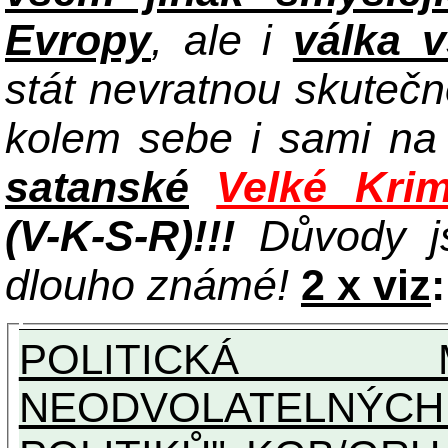
Evropy
, ale i
válka 
stát nevratnou skuteč
kolem sebe i sami n
satanské
Velké Krim
(V-K-S-R)!!!
Důvody j
dlouho známé!
2 x viz
:
POLITICKÁ 
NEODVOLATELNÝC