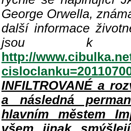
George Orwella, známá
další informace život
jsou k di
http://www.cibulka.ne
cisloclanku=2011070
INFILTROVANÉ a roz
a následná perman
hlavním městem Im
všem jinak smýšlej