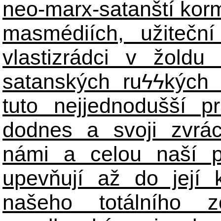
neo-marx-satanští korm
masmédiích, užiteční
vlastizrádci v žoldu 
satanských ru
ϟϟ
kých 
tuto nejjednodušší p
dodnes a svoji zvrá
námi a celou naší p
upevňují až do její 
našeho totálního zo