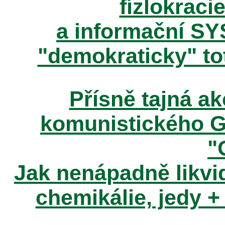
fízlokracie
a informační SY
"demokraticky" tot
Přísně tajná 
komunistického 
"
Jak nenápadně likvid
chemikálie, jedy +