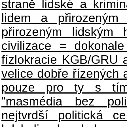
straně lidské a krimi
lidem a přirozeným
přirozeným lidským 
civilizace = dokonale 
fízlokracie KGB/GRU a 
velice dobře řízených 
pouze pro ty s tím
"masmédia bez poli
nejtvrdší politická c