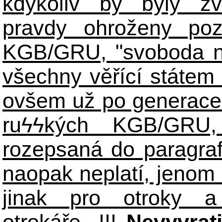
kdykoliv by byly zv
pravdy ohroženy poz
KGB/GRU, "svoboda n
všechny věřící státem 
ovšem už po generace
ruϟϟkých KGB/GR
rozepsaná do paragraf
naopak neplatí, jenom
jinak pro otroky a