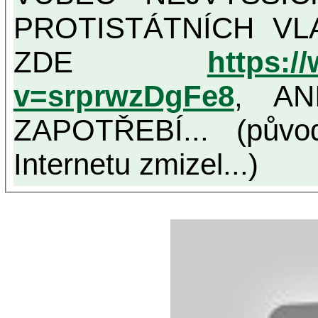
PROTISTÁTNÍCH VL
ZDE
https:/
v=srprwzDgFe8
, AN
ZAPOTŘEBÍ... (půvo
Internetu zmizel...)