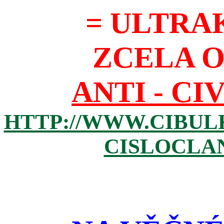
= ULTRA
ZCELA 
ANTI - CI
HTTP://WWW.CIBUL
CISLOCLAN