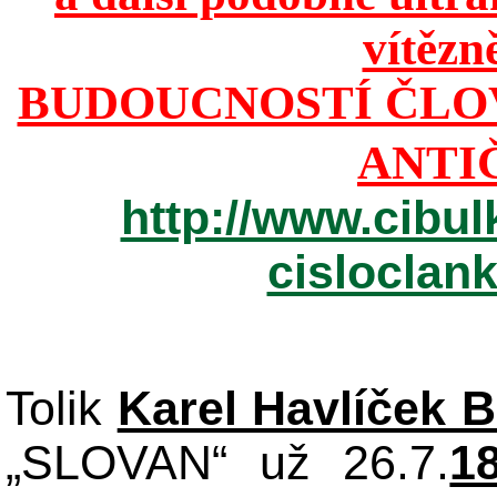
vítězn
BUDOUCNOSTÍ ČLO
ANTI
http://www.cibul
cisloclan
Tolik
Karel Havlíček 
„SLOVAN“ už 26.7.
1