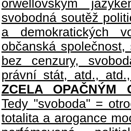
orwellovským jazyk
svobodná soutěž polit
a demokratických volb
občanská společnost,
bez cenzury, svobod
právní stát, atd., atd.,
ZCELA OPAČNÝM O
Tedy "svoboda" = otro
totalita a arogance m