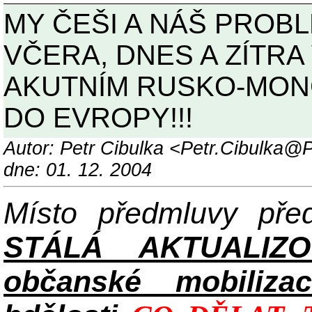
MY ČEŠI A NÁŠ PROB
VČERA, DNES A ZÍTRA
AKUTNÍM RUSKO-MON
DO EVROPY!!!
Autor: Petr Cibulka <Petr.Cibulka@
dne: 01. 12. 2004
Místo předmluvy př
STÁLÁ AKTUALIZ
občanské mobilizac