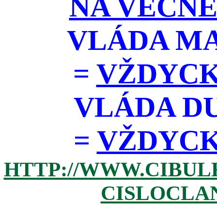
NA VĚČNÉ
VLÁDA M
=
VŽDYCK
VLÁDA D
=
VŽDYCKY 
HTTP://WWW.CIBUL
CISLOCLAN