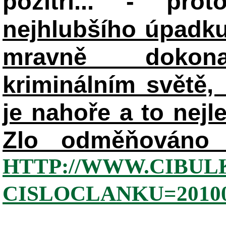
pozítří... - pr
nejhlubšího úpadku
mravně dokon
kriminálním světě, 
je nahoře a to nejl
Zlo odměňováno 
HTTP://WWW.CIBUL
CISLOCLANKU=20100