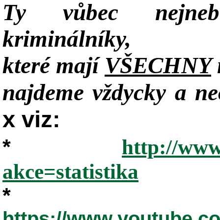
Ty vůbec nejneb
kriminálníky,
které mají
VŠECHNY
najdeme vždycky a neo
x viz:
*
http://www
akce=statistika
*
https://www.youtube.