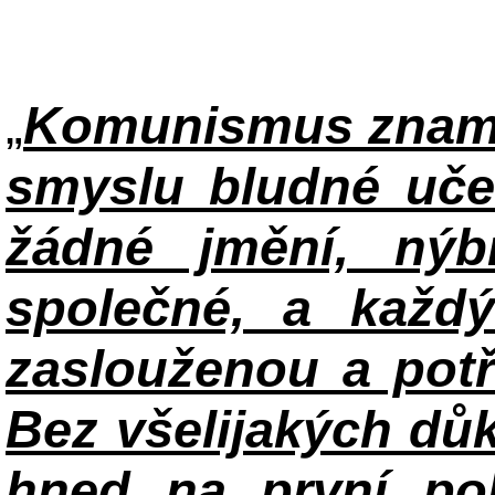
„
Komunismus zname
smyslu bludné uče
žádné jmění, ný
společné, a každ
zaslouženou a potř
Bez všelijakých důk
hned na první po