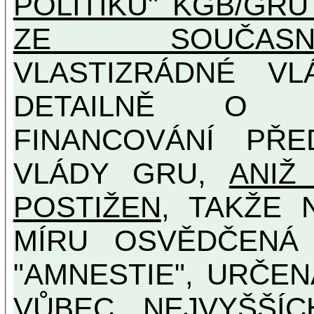
POLITIKŮ" KGB/GRU A UNI
ZE SOUČASNO
VLASTIZRÁDNÉ V
DETAILNĚ O U
FINANCOVÁNÍ PŘE
VLÁDY GRU,
ANIŽ
POSTIŽEN
, TAKŽE 
MÍRU OSVĚDČENÁ VLASTIZRÁDNÁ ČESKÁ
"AMNESTIE", URČE
VŮBEC NEJVYŠŠÍCH PROTINÁRODNÍCH A