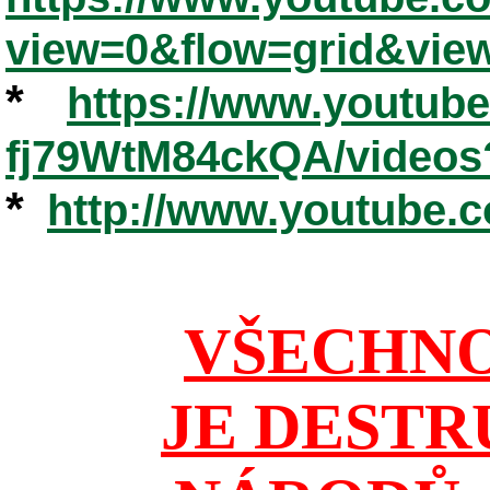
view=0&flow=grid&vie
*
https://www.youtub
fj79WtM84ckQA/videos
*
http://www.youtube.
VŠECHNO
JE DESTR