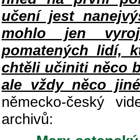
učení jest nanejv
mohlo jen vyroj
pomatených lidí, k
chtěli učiniti něco 
ale vždy něco jin
německo-český vid
archivů: