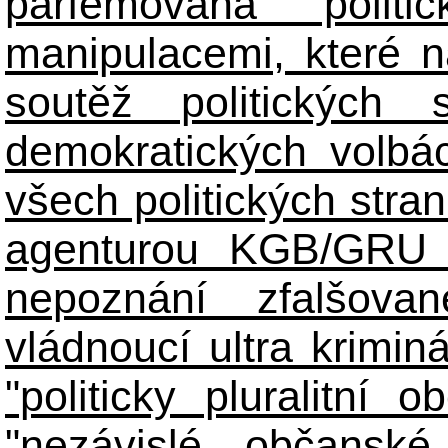
parfémovaná polit
manipulacemi, které n
soutěž politických
demokratických volbác
všech politických stran
agenturou KGB/GRU 
nepoznání zfalšova
vládnoucí ultra kriminá
"politicky pluralitní 
"nezávislé občanské 