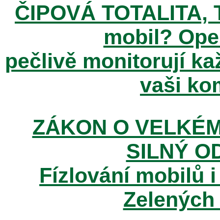
ČIPOVÁ TOTALITA, T
mobil? Ope
pečlivě monitorují k
vaši kom
ZÁKON O VELKÉM
SILNÝ O
Fízlování mobilů i
Zelených