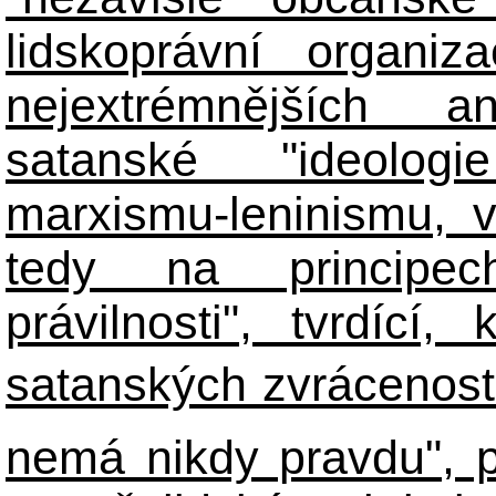
lidskoprávní organiz
nejextrémnějších ant
satanské "ideologie
marxismu-leninismu, v
tedy na principech 
právilnosti", tvrdící
satanských zvráceností
nemá nikdy pravdu", 