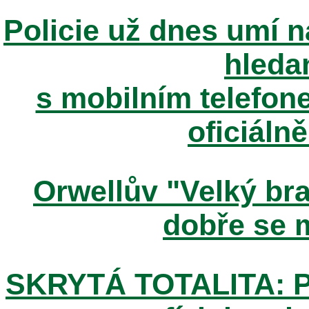
Policie už dnes umí n
hleda
s mobilním telefone
oficiáln
Orwellův "Velký brat
dobře se m
SKRYTÁ TOTALITA: Pos