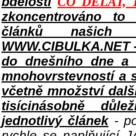
bdělosti
CO DĚLAT, 
zkoncentrováno to n
článků našich i
WWW.CIBULKA.NET - 
do dnešního dne a h
mnohovrstevností a 
včetně množství dalš
tisícinásobně důle
jednotlivý článek
- po
rychle se naplňující