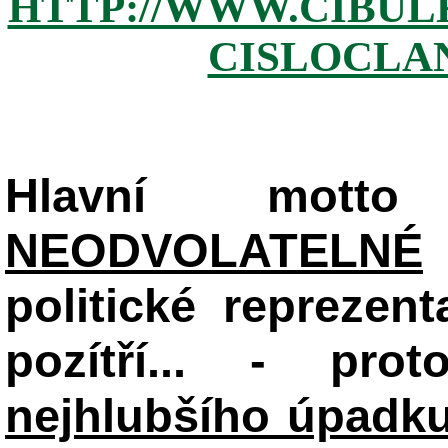
HTTP://WWW.CIBUL
CISLOCLAN
Hlavní mot
NEODVOLATELNÉ
politické reprezent
pozítří... - pr
nejhlubšího úpadku