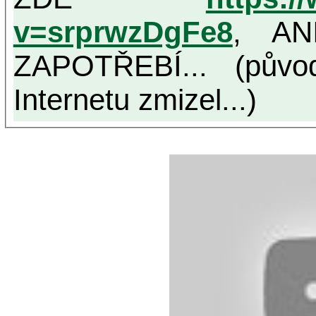
v=srprwzDgFe8
, AN
ZAPOTŘEBÍ... (půvo
Internetu zmizel...)