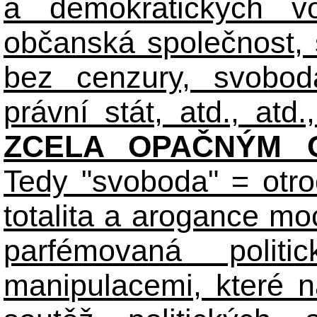
a demokratických volb
občanská společnost,
bez cenzury, svobod
právní stát, atd., atd.,
ZCELA OPAČNÝM O
Tedy "svoboda" = otro
totalita a arogance m
parfémovaná polit
manipulacemi, které n