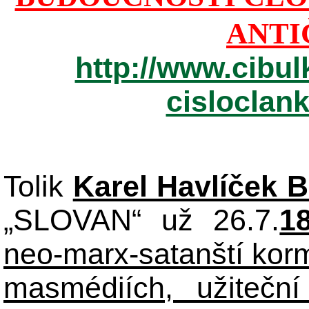
ANTI
http://www.cibul
cisloclan
Tolik
Karel Havlíček 
„SLOVAN“ už 26.7.
1
neo-marx-satanští korm
masmédiích, užiteční