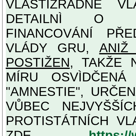
VLASTIZRÁDNÉ V
DETAILNÌ O U
FINANCOVÁNÍ PŘE
VLÁDY GRU,
ANIŽ
POSTIŽEN
, TAKŽE 
MÍRU OSVÌDČENÁ VLASTIZRÁDNÁ ČESKÁ
"AMNESTIE", URČE
VŮBEC NEJVYŠŠÍCH PROTINÁRODNÍCH A
PROTISTÁTNÍCH VL
ZDE
https:/