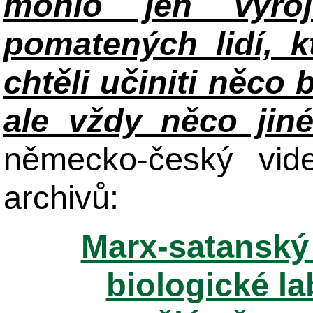
mohlo jen vyroj
pomatených lidí, k
chtěli učiniti něco 
ale vždy něco jin
německo-český vid
archivů:
Marx-satanský 
biologické la