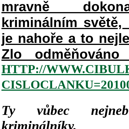
mravně dokon
kriminálním světě, 
je nahoře a to nejl
Zlo odměňováno 
HTTP://WWW.CIBUL
CISLOCLANKU=20100
Ty vůbec nejneb
kriminálníky,