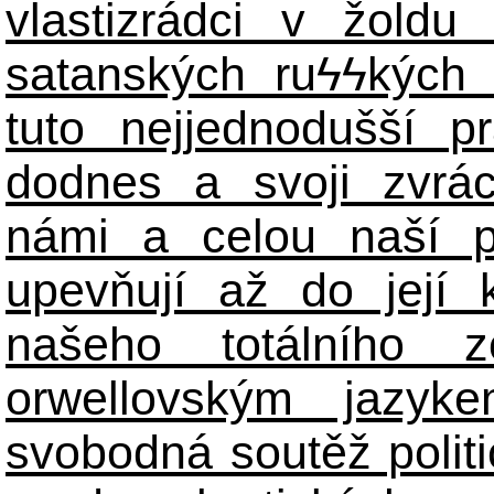
vlastizrádci v žoldu 
satanských ru
ϟϟ
kých 
tuto nejjednodušší p
dodnes a svoji zvrá
námi a celou naší p
upevňují až do její 
našeho totálního zo
orwellovským jazyk
svobodná soutěž polit