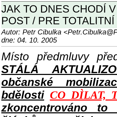
JAK TO DNES CHODÍ V
POST / PRE TOTALITNÍ 
Autor: Petr Cibulka <Petr.Cibulka
dne: 04. 10. 2005
Místo předmluvy př
STÁLÁ AKTUALIZ
občanské mobilizac
bdělosti
CO DÌLAT, 
zkoncentrováno to n