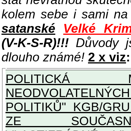
kolem sebe i sami n
satanské
Velké Krim
(V-K-S-R)!!!
Důvody j
dlouho známé!
2 x viz
:
POLITICKÁ 
NEODVOLATELNÝC
POLITIKŮ" KGB/GRU A UN
ZE SOUČASNO