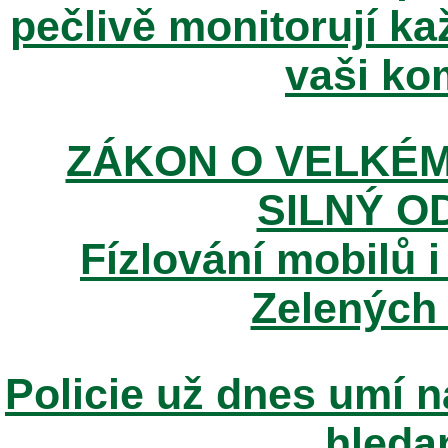
pečlivě monitorují k
vaši kom
ZÁKON O VELKÉM
SILNÝ O
Fízlování mobilů i
Zelených
Policie už dnes umí n
hleda