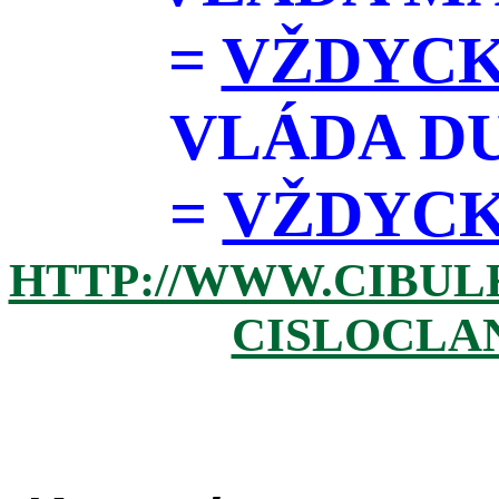
=
VŽDYCK
VLÁDA D
=
VŽDYCKY 
HTTP://WWW.CIBUL
CISLOCLAN