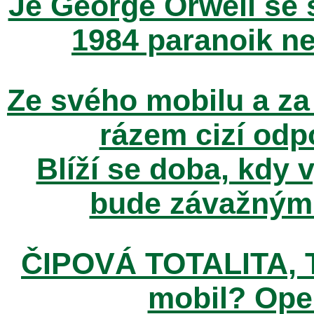
Je George Orwell se
1984 paranoik ne
Ze svého mobilu a za
rázem cizí odp
Blíží se doba, kdy 
bude závažným t
ČIPOVÁ TOTALITA, T
mobil? Ope