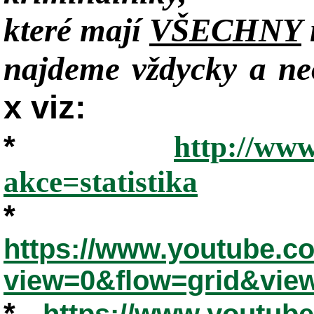
které mají
VŠECHNY
najdeme vždycky a neo
x viz:
*
http://www
akce=statistika
*
https://www.youtube.
view=0&flow=grid&vie
*
https://www.youtub