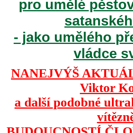
pro umělé pěstov
satanské
- jako umělého př
vládce sv
NANEJVÝŠ AKTUÁ
Viktor K
a další podobné ultr
vítězn
BUDOUCNOSTÍ ČLO