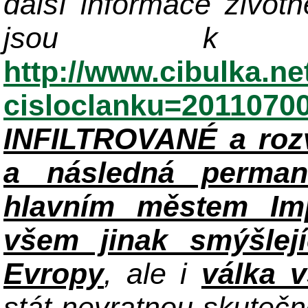
další informace život
jsou k di
http://www.cibulka.ne
cisloclanku=2011070
INFILTROVANÉ a roz
a následná perman
hlavním městem Im
všem jinak smýšlej
Evropy
, ale i
válka 
stát nevratnou skuteč