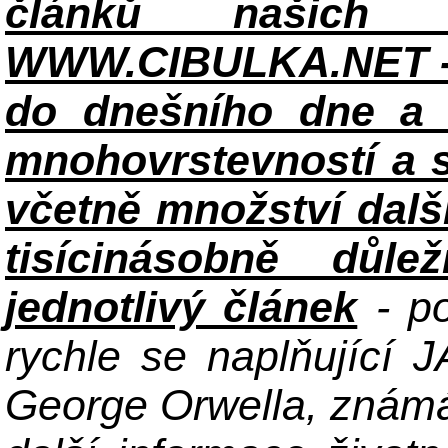
článků našich i
WWW.CIBULKA.NET - 
do dnešního dne a h
mnohovrstevností a 
včetně množství dalš
tisícinásobně důle
jednotlivý článek
- po
rychle se naplňující
George Orwella, známá