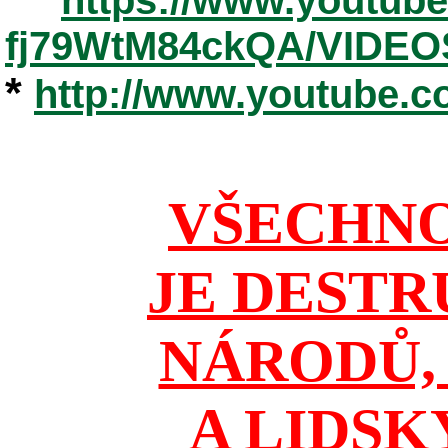
fj79WtM84ckQA/VIDEO
*
http://www.youtube.
VŠECHNO
JE DESTR
NÁRODŮ, 
A LIDSK