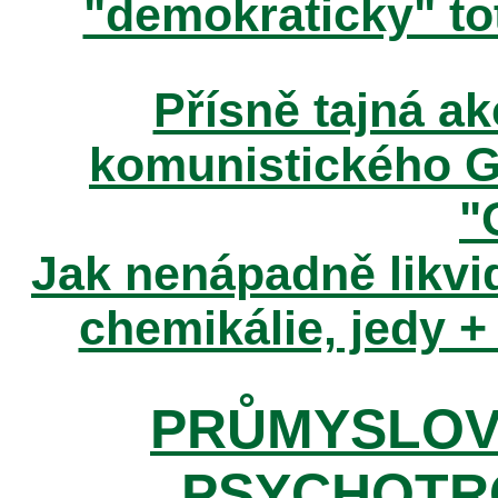
"demokraticky" tot
Přísně tajná 
komunistického 
"
Jak nenápadně likvid
chemikálie, jedy +
PRŮMYSLOV
PSYCHOTR