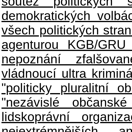
soutěž politických
demokratických volbác
všech politických stran
agenturou KGB/GRU 
nepoznání zfalšova
vládnoucí ultra kriminá
"politicky pluralitní 
"nezávislé občanské 
lidskoprávní organiz
nejextrémnějších ant