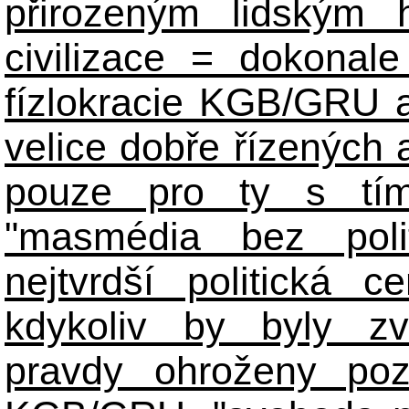
přirozeným lidským 
civilizace = dokonale 
fízlokracie KGB/GRU a 
velice dobře řízených 
pouze pro ty s tím
"masmédia bez poli
nejtvrdší politická c
kdykoliv by byly zv
pravdy ohroženy poz