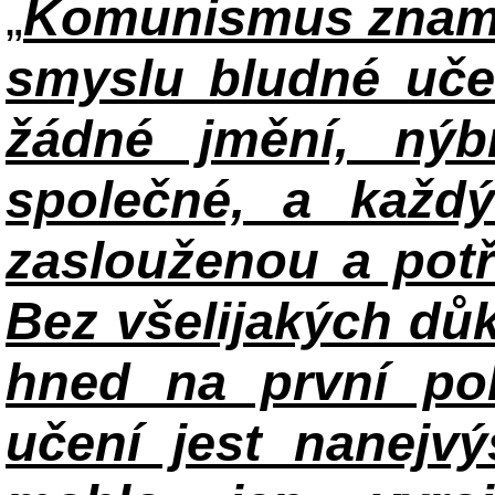
„
Komunismus zname
smyslu bludné uče
žádné jmění, ný
společné, a každ
zaslouženou a potř
Bez všelijakých důk
hned na první po
učení jest nanejv