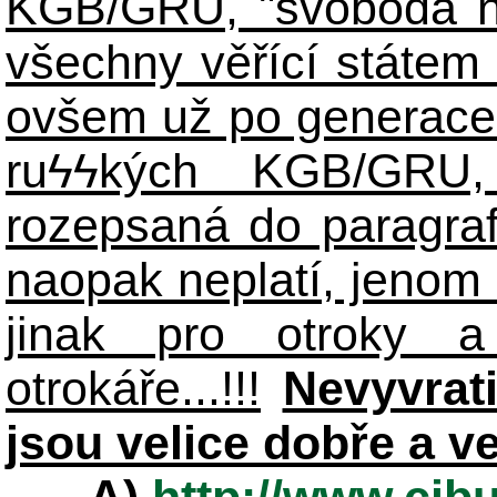
KGB/GRU, "svoboda n
všechny věřící státem 
ovšem už po generace
ruϟϟkých KGB/GR
rozepsaná do paragraf
naopak neplatí, jenom
jinak pro otroky a
otrokáře...!!!
Nevyvrat
jsou velice dobře a v