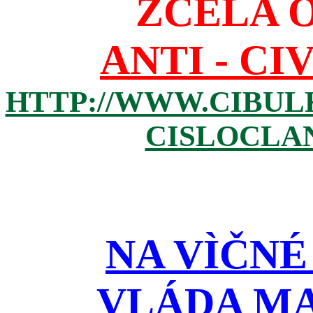
ZCELA 
ANTI - CI
HTTP://WWW.CIBUL
CISLOCLAN
NA VÌČNÉ
VLÁDA M