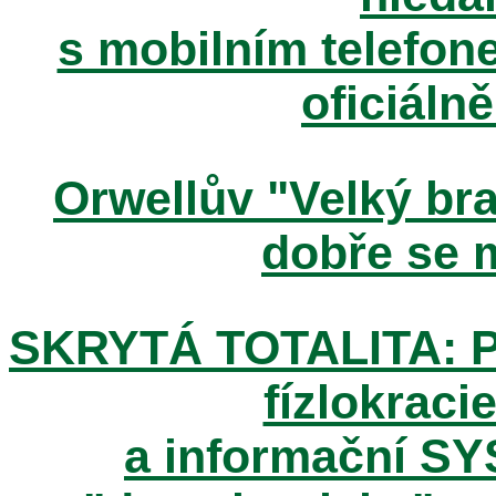
s mobilním telefone
oficiáln
Orwellův "Velký brat
dobře se m
SKRYTÁ TOTALITA: Pos
fízlokracie
a informační SY