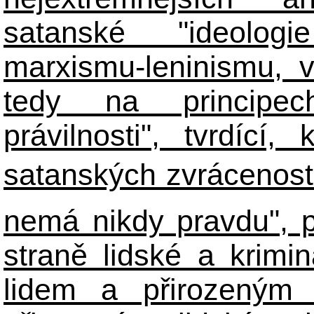
satanské "ideologie
marxismu-leninismu, v
tedy na principech 
právilnosti", tvrdící
satanských zvráceností
nemá nikdy pravdu", 
straně lidské a krimi
lidem a přirozeným