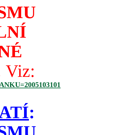
ISMU
LNÍ
NÉ
!
Viz:
NKU=2005103101
ATÍ
:
ISMU