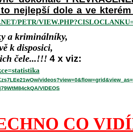
a to nejlepší dole a ve kter
NET/PETR/VIEW.PHP?CISLOCLANKU=2
y a kriminálníky,
ě k disposici,
ch čele...!!!
4 x viz:
ce=statistika
hKzs7LEe21wOw/videos?view=0&flow=grid&view_as=
-fj79WtM84ckQA/VIDEOS
ECHNO CO VID