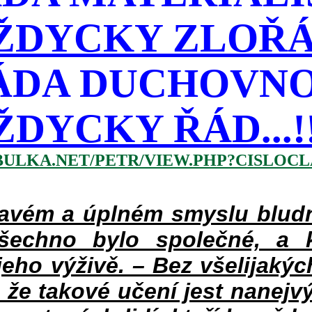
ŽDYCKY ZLOŘÁD
ÁDA DUCHOVNO
ŽDYCKY ŘÁD...!!!
BULKA.NET/PETR/VIEW.PHP?CISLOCLA
vém a úplném smyslu bludné
šechno bylo společné, a 
eho výživě. – Bez všelijakýc
 že takové učení jest nanejv