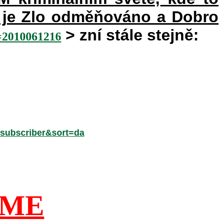
ém je Zlo odměňováno a Dobro
> zní stále stejně:
010061216
subscriber&sort=da
ÍME