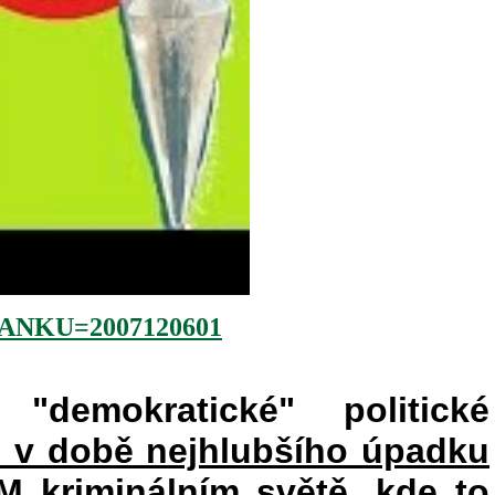
NKU=2007120601
"demokratické" politické
e v době nejhlubšího úpadku
kriminálním světě, kde to