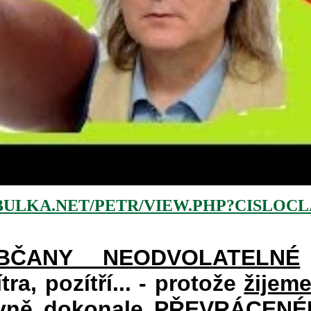
BULKA.NET/PETR/VIEW.PHP?CISLOCLA
BČANY NEODVOLATELNÉ
ra, pozítří... - protože
žijem
avně dokonale PŘEVRÁCENÉM 