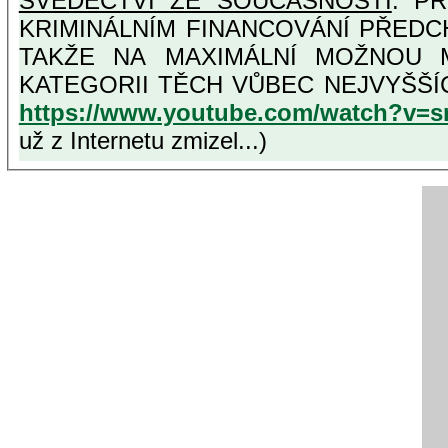
SVĚDECTVÍ ZE SOUČASNOSTI
: PŘ
KRIMINÁLNÍM FINANCOVÁNÍ PŘEDC
TAKŽE NA MAXIMÁLNÍ MOŽNOU MÍRU OSVĚDČENÁ VLASTIZRÁDNÁ ČESKÁ "AMNESTIE"
KATEGORII T
https://www.youtube.com/watch?v=
už z Internetu zmizel...)