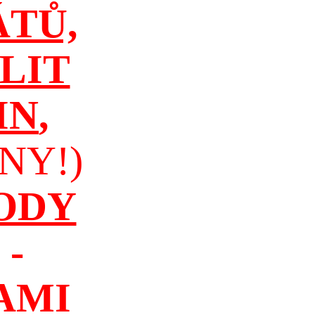
ÁTŮ,
LIT
IN
,
NY!)
ODY
-
AMI