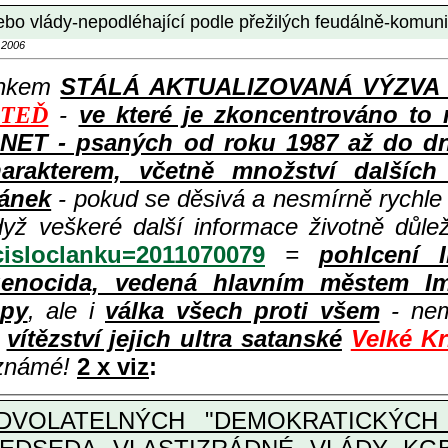
ebo vlády-nepodléhající podle přežilých feudálně-komun
 2006
ánkem
STÁLÁ AKTUALIZOVANÁ VÝZVA k p
-
ve které je zkoncentrováno to 
 TEĎ
ET - psaných od roku 1987 až do dneš
rakterem, včetně množství dalších i
lánek
- pokud se děsivá a nesmírně rychl
dyž veškeré další informace životně důle
?cisloclanku=2011070079
=
pohlcení 
enocida, vedená hlavním městem Im
opy
, ale i
válka všech proti všem
- nem
ě
vítězství jejich ultra satanské
Velké K
 známé!
2 x viz
:
VOLATELNÝCH "DEMOKRATICKÝCH 