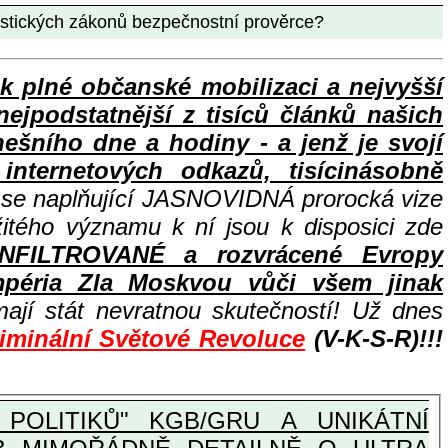
istických zákonů bezpečnostní prověrce?
lné občanské mobilizaci a nejvyšší
nejpodstatnější z tisíců článků našich
ního dne a hodiny - a jenž je svojí
nternetových odkazů, tisícinásobně
e se naplňující JASNOVIDNÁ prorocká vize
žitého významu k ní jsou k disposici zde
INFILTROVANÉ a rozvrácené Evropy
péria Zla Moskvou vůči všem jinak
ají stát nevratnou skutečností! Už dnes
riminální Světové Revoluce
(V-K-S-R)!!!
POLITIKŮ" KGB/GRU A UNIKÁTNÍ