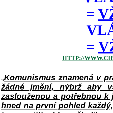
=
V
VL
=
V
HTTP://WWW.CI
„
Komunismus znamená v pra
žádné jmění, nýbrž aby v
zaslouženou a potřebnou k j
hned na první pohled každý,