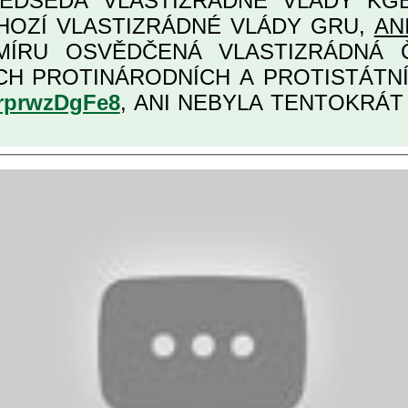
EDSEDA VLASTIZRÁDNÉ VLÁDY KGB MIMOŘÁDNĚ
HOZÍ VLASTIZRÁDNÉ VLÁDY GRU,
AN
, URČENÁ PRO
ĚCH VŮBEC NEJVYŠŠÍCH PROTINÁRODNÍCH A PR
srprwzDgFe8
, ANI NEBYLA TENTOKRÁT Z