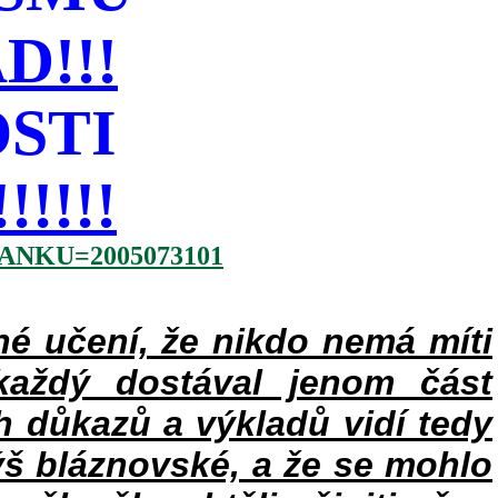
!!!
STI
!!!!
NKU=2005073101
 učení, že nikdo nemá míti
každý dostával jenom část
h důkazů a výkladů vidí tedy
ýš bláznovské, a že se mohlo