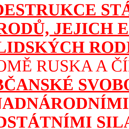
DESTRUKCE ST
RODŮ, JEJICH E
 LIDSKÝCH ROD
OMĚ RUSKA A ČÍ
OBČANSKÉ SVOB
NADNÁRODNÍMI 
DSTÁTNÍMI SIL