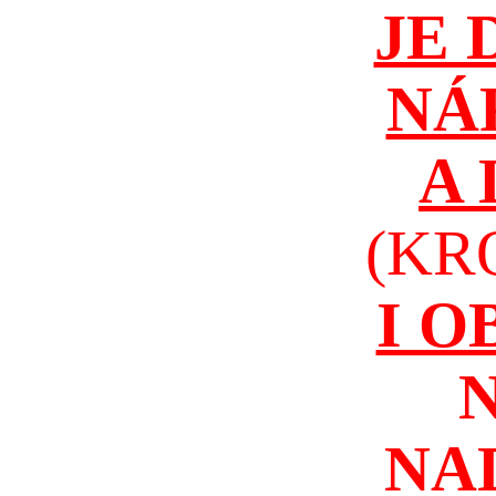
JE 
NÁ
A
(KR
I 
NA