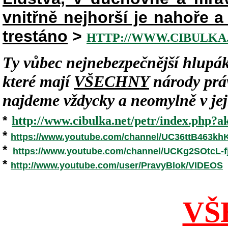
vnitřně nejhorší je nahoře 
trestáno
>
HTTP://WWW.CIBULKA.
Ty vůbec nejnebezpečnější hlupák
které mají
VŠECHNY
národy práv
najdeme vždycky a neomylně v jeji
*
http://www.cibulka.net/petr/index.php?ak
*
https://www.youtube.com/channel/UC36ttB463k
*
https://www.youtube.com/channel/UCKg2SOtcL
*
http://www.youtube.com/user/PravyBlok/VIDEOS
VŠ