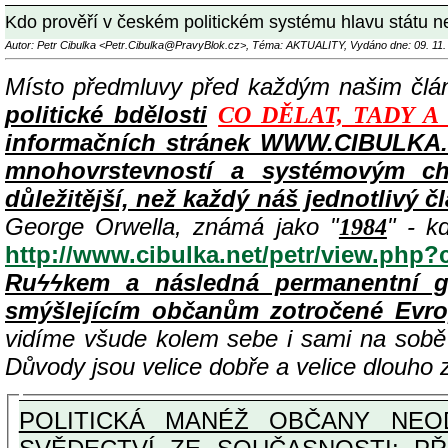
Kdo prověří v českém politickém systému hlavu státu n
Autor: Petr Cibulka <Petr.Cibulka@PravyBlok.cz>, Téma: AKTUALITY, Vydáno dne: 09. 11.
Místo předmluvy před každým našim čl
politické bdělosti
CO DĚLAT, TADY A
informačních stránek WWW.CIBULKA.N
mnohovrstevností a systémovým cha
důležitější, než každý náš jednotlivý č
George Orwella, známá jako "
" - k
1984
http://www.cibulka.net/petr/view.php
Ruϟϟkem a následná permanentní g
smýšlejícím občanům zotročené Evr
vidíme všude kolem sebe i sami na sob
Důvody jsou velice dobře a velice dlouho
POLITICKÁ MANÉŽ OBČANY NEOD