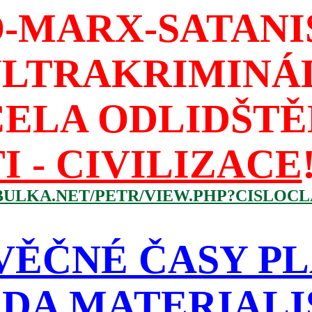
-MARX-SATAN
ULTRAKRIMINÁ
CELA ODLIDŠTĚ
I - CIVILIZACE
BULKA.NET/PETR/VIEW.PHP?CISLOCLA
VĚČNÉ ČASY PL
DA MATERIAL