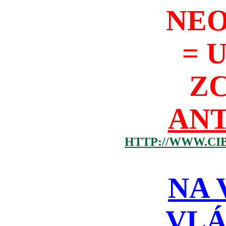
NEO
= 
Z
ANT
HTTP://WWW.CI
NA 
VLÁ