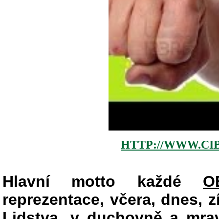
HTTP://WWW.CI
Hlavní motto každé
O
reprezentace, včera, dnes, zít
Lidstva, v duchovně a mr