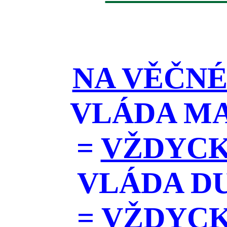
NA VĚČNÉ
VLÁDA M
=
VŽDYCK
VLÁDA D
=
VŽDYCKY 