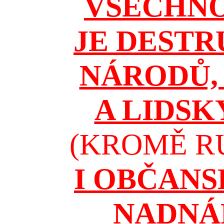
VŠECHNO
JE DESTR
NÁRODŮ, 
A LIDSK
(KROMĚ RU
I OBČAN
NADNÁ