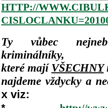
HTTP://WWW.CIBUL
CISLOCLANKU=20100
Ty vůbec nejneb
kriminálníky,
které mají
VŠECHNY
najdeme vždycky a neo
x viz:
*
http://www