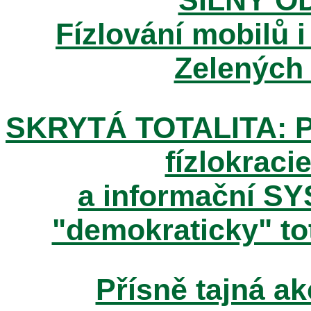
Fízlování mobilů i
Zelených
SKRYTÁ TOTALITA: Pos
fízlokracie
a informační SY
"demokraticky" tot
Přísně tajná 