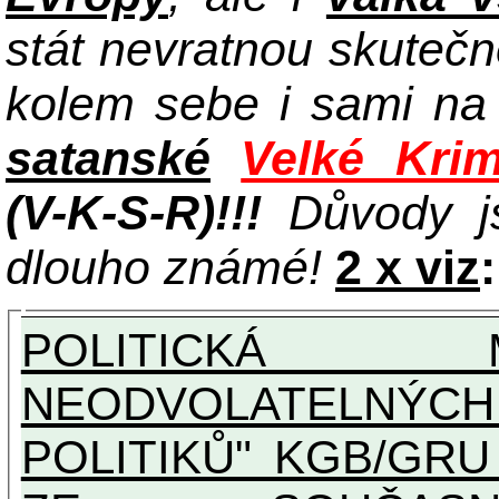
stát nevratnou skuteč
kolem sebe i sami n
satanské
Velké Krim
(V-K-S-R)!!!
Důvody j
dlouho známé!
2 x viz
:
POLITICKÁ 
NEODVOLATELNÝC
POLITIKŮ" KGB/GRU A UNI