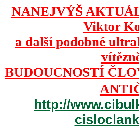
NANEJVÝŠ AKTUÁ
Viktor K
a další podobné ultr
vítězn
BUDOUCNOSTÍ ČLO
ANTI
http://www.cibul
cisloclan