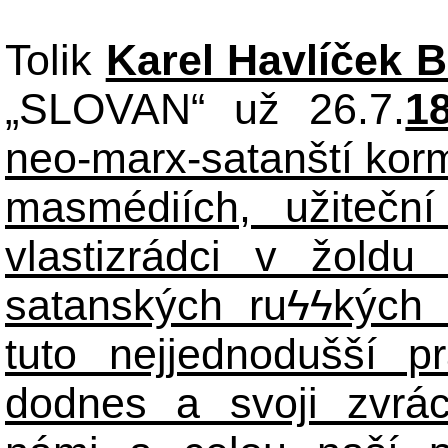
Tolik
Karel Havlíček 
„SLOVAN“ už 26.7.
1
neo-marx-satanští korm
masmédiích, užiteční
vlastizrádci v žoldu 
satanských ru
ϟϟ
kých 
tuto nejjednodušší p
dodnes a svoji zvrá