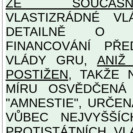
ZE SOUČASNO
VLASTIZRÁDNÉ V
DETAILNĚ O U
FINANCOVÁNÍ PŘE
VLÁDY GRU,
ANIŽ
POSTIŽEN
, TAKŽE 
MÍRU OSVĚDČENÁ VLASTIZRÁDNÁ ČESKÁ
"AMNESTIE", URČE
VŮBEC NEJVYŠŠÍCH PROTINÁRODNÍCH A
PROTISTÁTNÍCH VL