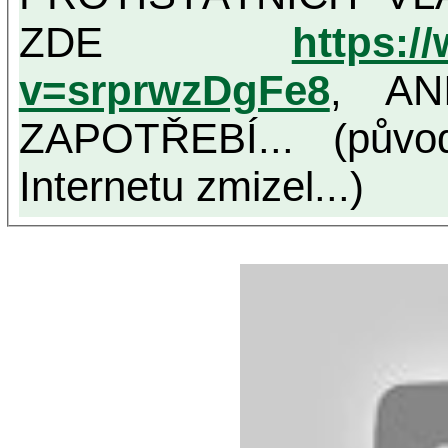
ZDE
https:/
v=srprwzDgFe8
, AN
ZAPOTŘEBÍ... (půvo
Internetu zmizel...)