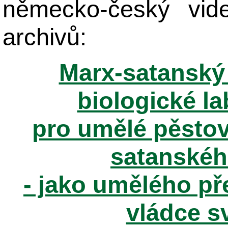
německo-český vid
archivů:
Marx-satanský 
biologické la
pro umělé pěstov
satanské
- jako umělého př
vládce sv