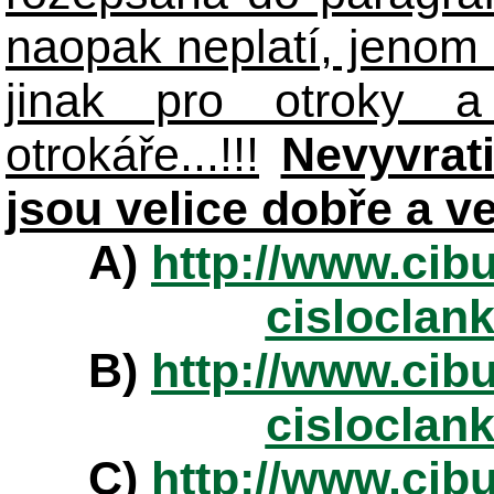
naopak neplatí, jenom
jinak pro otroky a
otrokáře...!!!
Nevyvrat
jsou velice dobře a v
A)
http://www.cibu
cisloclan
B)
http://www.cibu
cisloclan
C)
http://www.cibu