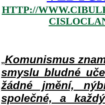
HTTP://WWW.CIBUL
CISLOCLAN
„
Komunismus zname
smyslu bludné uče
žádné jmění, ný
společné, a každ