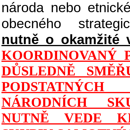
národa nebo etnick
obecného strateg
nutně o okamžité 
KOORDINOVANÝ P
DŮSLEDNĚ SMĚŘU
PODSTATNÝCH
NÁRODNÍCH SK
NUTNĚ VEDE K