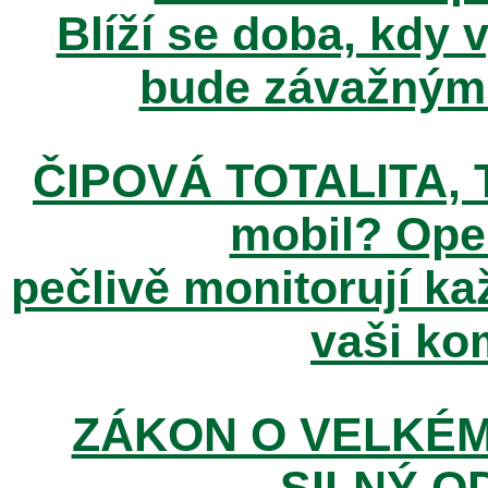
Blíží se doba, kdy 
bude závažným t
ČIPOVÁ TOTALITA, T
mobil? Ope
pečlivě monitorují k
vaši kom
ZÁKON O VELKÉM
SILNÝ O