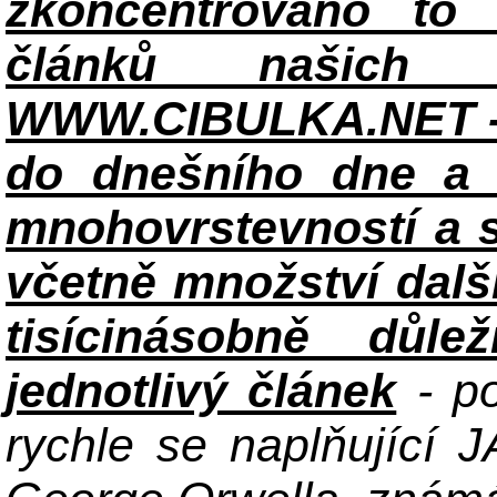
zkoncentrováno to n
článků našich i
WWW.CIBULKA.NET - 
do dnešního dne a h
mnohovrstevností a 
včetně množství dalš
tisícinásobně důle
jednotlivý článek
- po
rychle se naplňující