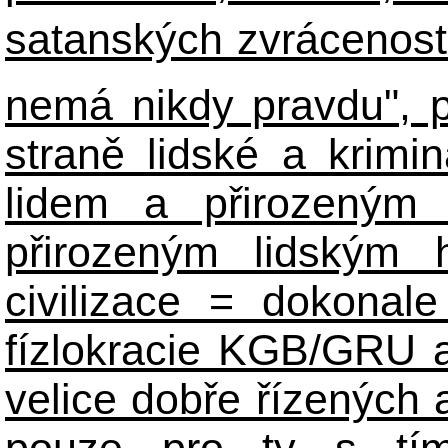
satanských zvráceností
nemá nikdy pravdu", 
straně lidské a krimi
lidem a přirozeným
přirozeným lidským 
civilizace = dokonale 
fízlokracie KGB/GRU a 
velice dobře řízených 
pouze pro ty s tím