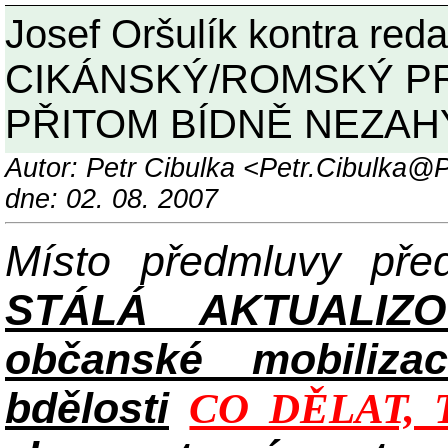
Josef Oršulík kontra red
CIKÁNSKÝ/ROMSKÝ PR
PŘITOM BÍDNĚ NEZAH
Autor: Petr Cibulka <Petr.Cibulka
dne: 02. 08. 2007
Místo předmluvy př
STÁLÁ AKTUALIZ
občanské mobilizac
bdělosti
CO DĚLAT, 