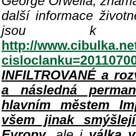
George Orwella, známá
další informace život
jsou k di
http://www.cibulka.ne
cisloclanku=2011070
INFILTROVANÉ a roz
a následná perman
hlavním městem Im
všem jinak smýšlej
Evropy
, ale i
válka 