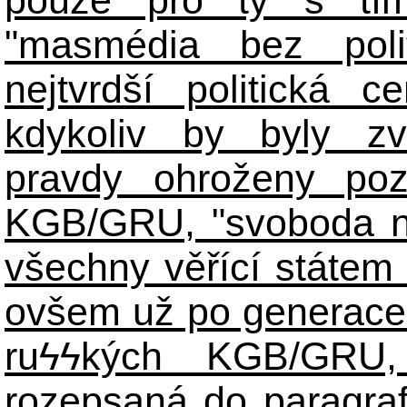
"masmédia bez poli
nejtvrdší politická c
kdykoliv by byly zv
pravdy ohroženy poz
KGB/GRU, "svoboda n
všechny věřící státem 
ovšem už po generace
ruϟϟkých KGB/GR
rozepsaná do paragraf