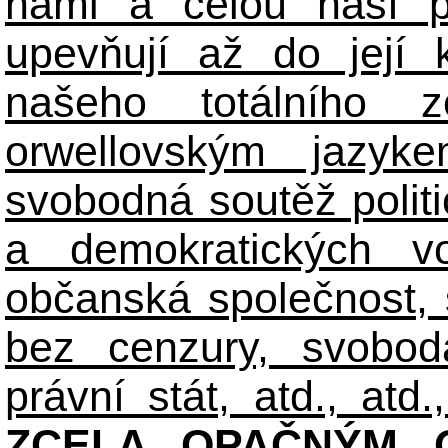
námi a celou naší p
upevňují až do její 
našeho totálního zo
orwellovským jazyk
svobodná soutěž polit
a demokratických volb
občanská společnost,
bez cenzury, svobod
právní stát, atd., atd.,
ZCELA OPAČNÝM O