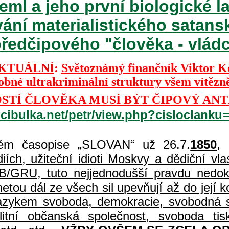
ml a jeho první biologické l
vání materialistického satan
ředčipového "člověka - vládce
KTUÁLNÍ
:
Světoznámý finančník Viktor 
dobné ultrakriminální struktury všem vítězn
TÍ ČLOVĚKA MUSÍ BÝT ČIPOVÝ ANT
.cibulka.net/petr/view.php?cisloclanku
m časopise „SLOVAN“ už 26.7.
1850
,
ch, užiteční idioti Moskvy a dědiční vlast
B/GRU, tuto nejjednodušší pravdu nedoká
etou dál ze všech sil upevňují až do její
 jazykem svoboda, demokracie, svobodná s
uralitní občanská společnost, svoboda 