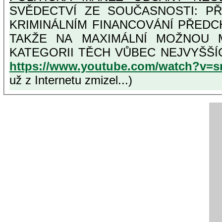
SVĚDECTVÍ ZE SOUČASNOSTI: PŘEDSED
KRIMINÁLNÍM FINANCOVÁNÍ PŘEDC
TAKŽE NA MAXIMÁLNÍ MOŽNOU MÍRU OSVĚDČENÁ VLASTIZRÁDNÁ ČESKÁ "AMNESTIE"
KATEGORII T
https://www.youtube.com/watch?v=
už z Internetu zmizel...)