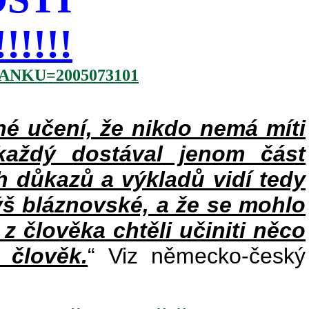
!!!!
NKU=2005073101
 učení, že nikdo nemá míti
každý dostával jenom část
h důkazů a výkladů vidí tedy
ýš bláznovské, a že se mohlo
 z člověka chtěli učiniti něco
 člověk.
“ Viz německo-český