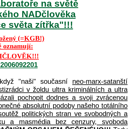
aboratoře na světě
ského NADčlověka
 světa zítřka"!!!
Kožený (=KGB!)
ě oznamují:
IČLOVĚK!!!
=2006092201
 když "naši" současní
neo-marx-satanští
izrádci v žoldu ultra kriminálních a ultra
zali pochopit dodnes a svoji zvrácenou
 konečné absolutní podoby našeho totálního
outěž politických stran ve svobodných a
tisku a masmédia bez cenzury, svoboda