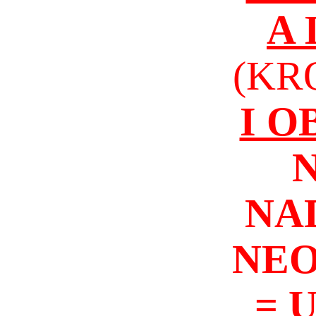
A
(KR
I 
NA
NEO
= 