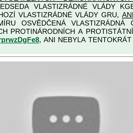
A VLASTIZRÁDNÉ VLÁDY KGB MIMOŘÁDNĚ D
HOZÍ VLASTIZRÁDNÉ VLÁDY GRU,
AN
, URČENÁ PRO
ĚCH VŮBEC NEJVYŠŠÍCH PROTINÁRODNÍCH A PR
srprwzDgFe8
, ANI NEBYLA TENTOKRÁT Z