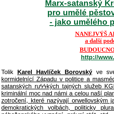
Marx-satanský Kre
pro umělé pěsto
- jako umělého p
NANEJVÝŠ A
a další po
BUDOUCNOS
http://www
Tolik
Karel Havlíček Borovský
ve své
kormidelnící Západu v politice a masmédií
satanských ru
ϟϟ
kých tajných služeb KG
kriminální moc nad námi a celou naší plan
zotročení, které nazývají orwellovským
demokratických volbách, politicky pl