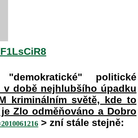
2F1LsCiR8
"demokratické" politické
e v době nejhlubšího úpadku
kriminálním světě, kde to
ém je Zlo odměňováno a Dobro
> zní stále stejně:
010061216