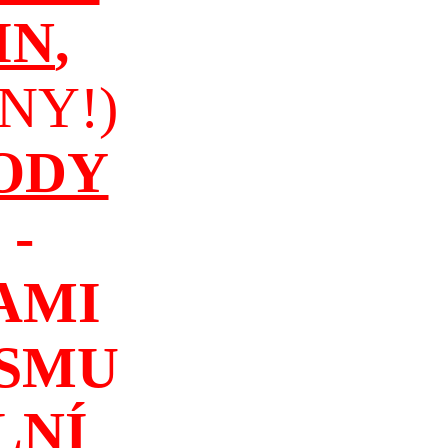
IN
,
NY!)
ODY
-
AMI
ISMU
LNÍ