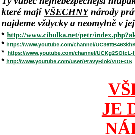
Ty vůbec nejnebezpečnější hlupák
které mají
VŠECHNY
národy práv
najdeme vždycky a neomylně v jeji
*
http://www.cibulka.net/petr/index.php?ak
*
https://www.youtube.com/channel/UC36ttB463k
*
https://www.youtube.com/channel/UCKg2SOtcL
*
http://www.youtube.com/user/PravyBlok/VIDEOS
VŠ
JE 
NÁ