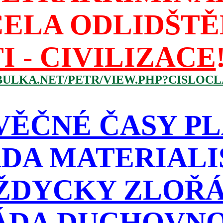
CELA ODLIDŠTĚ
I - CIVILIZACE
BULKA.NET/PETR/VIEW.PHP?CISLOCLA
VĚČNÉ ČASY PL
DA MATERIAL
ŽDYCKY ZLOŘÁD
ÁDA DUCHOVNO