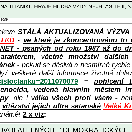
ŽE NA TITANIKU HRAJE HUDBA VŽDY NEJHLASITĚJI
 2009
ánkem
STÁLÁ AKTUALIZOVANÁ VÝZVA k p
-
ve které je zkoncentrováno to 
 TEĎ
ET - psaných od roku 1987 až do dneš
rakterem, včetně množství dalších i
lánek
- pokud se děsivá a nesmírně rychl
dyž veškeré další informace životně důle
?cisloclanku=2011070079
=
pohlcení 
enocida, vedená hlavním městem Im
opy
, ale i
válka všech proti všem
- nem
ě
vítězství jejich ultra satanské
Velké K
 známé!
2 x viz
:
VOLATELNÝCH "DEMOKRATICKÝCH 