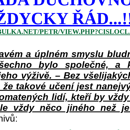
ŽDYCKY ŘÁD...!!!
BULKA.NET/PETR/VIEW.PHP?CISLOCLA
vém a úplném smyslu bludné
šechno bylo společné, a 
eho výživě. – Bez všelijakýc
 že takové učení jest nanejv
pomatených lidí, kteří by vždy
le vždy něco jiného než je
hivů: