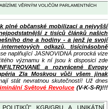
, NABÍZÍME VĚRNÝM VOLIČŮM PARLAMENTNÍCH
lné občanské mobilizaci a nejvyšší
nejpodstatnější z tisíců článků našich
ního dne a hodiny - a jenž je svojí
nternetových odkazů, tisícinásobně
e se naplňující JASNOVIDNÁ prorocká vize
žitého významu k ní jsou k disposici zde
INFILTROVANÉ a rozvrácené Evropy
péria Zla Moskvou vůči všem jinak
ají stát nevratnou skutečností! Už dnes
riminální Světové Revoluce
(V-K-S-R)!!!
POLITIKŮ" KGB/GRU
A UNIKÁTNÍ