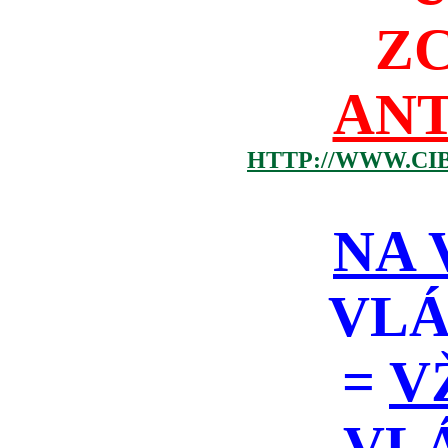
Z
ANT
HTTP://WWW.CI
NA 
VLÁ
=
V
VL