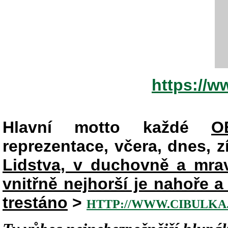
https://
Hlavní motto každé
O
reprezentace, včera, dnes, zít
Lidstva, v duchovně a mr
vnitřně nejhorší je nahoře 
trestáno
>
HTTP://WWW.CIBULKA.