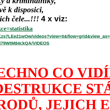
y a kriminálníky,
ě k disposici,
ch čele...!!!
4 x viz:
ce=statistika
hKzs7LEe21wOw/videos?view=0&flow=grid&view_as=
-fj79WtM84ckQA/VIDEOS
ECHNO CO VID
DESTRUKCE ST
RODŮ, JEJICH E