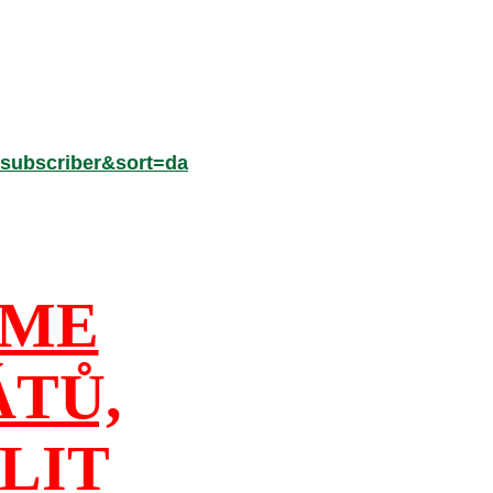
subscriber&sort=da
ÍME
ÁTŮ,
LIT