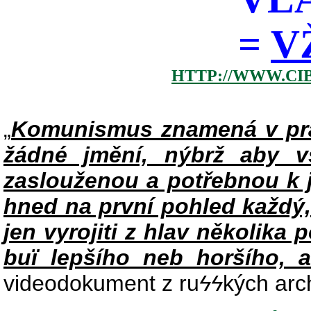
=
V
HTTP://WWW.CI
„
Komunismus znamená v pra
žádné jmění, nýbrž aby v
zaslouženou a potřebnou k j
hned na první pohled každý,
jen vyrojiti z hlav několika 
buï lepšího neb horšího, a
videodokument z ru
ϟϟ
kých arc