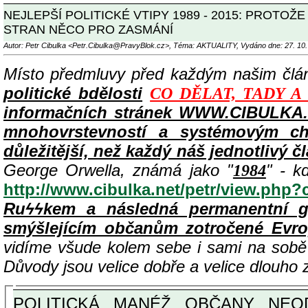
NEJLEPŠÍ POLITICKÉ VTIPY 1989 - 2015: PROTO
STRAN NĚCO PRO ZASMÁNÍ
Autor: Petr Cibulka <Petr.Cibulka@PravyBlok.cz>, Téma: AKTUALITY, Vydáno dne: 27. 10.
Místo předmluvy před každým našim čl
politické bdělosti
CO DĚLAT, TADY A
informačních stránek WWW.CIBULKA.N
mnohovrstevností a systémovým cha
důležitější, než každý náš jednotlivý č
George Orwella, známá jako "
" - k
1984
http://www.cibulka.net/petr/view.php
Ruϟϟkem a následná permanentní g
smýšlejícím občanům zotročené Evr
vidíme všude kolem sebe i sami na sob
Důvody jsou velice dobře a velice dlouho
POLITICKÁ MANÉŽ OBČANY NEOD