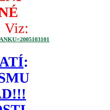
NÉ
!
Viz:
NKU=2005103101
ATÍ
:
ISMU
!!!
STI