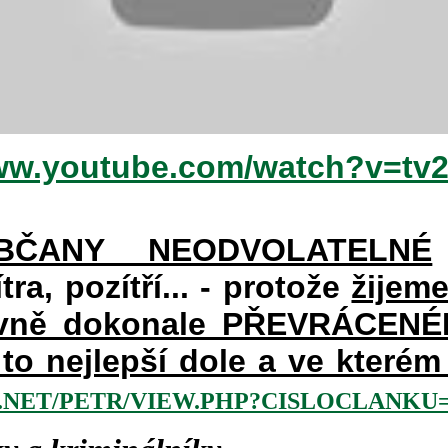
www.youtube.com/watch?v=tv
BČANY NEODVOLATELNÉ
ra, pozítří... - protože
žijem
avně dokonale PŘEVRÁCENÉM 
a to nejlepší dole a ve kter
NET/PETR/VIEW.PHP?CISLOCLANKU=2