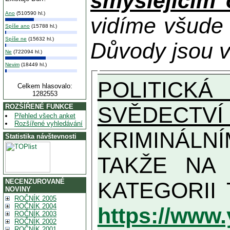
smýšlejícím
Ano
(510590 hl.)
vidíme všude
Spíše ano
(15788 hl.)
Spíše ne
(15632 hl.)
Důvody jsou v
Ne
(722094 hl.)
Nevim
(18449 hl.)
POLITICKÁ
Celkem hlasovalo:
1282553
SVĚDECTVÍ
ROZŠÍŘENÉ FUNKCE
Přehled všech anket
Rozšířené vyhledávání
KRIMINÁLN
Statistika návštevnosti
TAKŽE NA MAXIMÁLNÍ MOŽN
NECENZUROVANÉ
NOVINY
ROČNÍK 2005
ROČNÍK 2004
https://www
ROČNÍK 2003
ROČNÍK 2002
ROČNÍK 2001