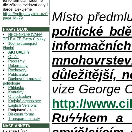
tento formulář. Musíme
dle zákona evidovat dary i
dárce. Děkujeme
Místo předml
https://voltepravyblok.cz/?
page_id=79
politické bdě
PRAVÝ BLOK
NECENZUROVANÁ
TELEVIZE Petra Cibulky
informačníc
100 nejčtenějších
článků
AKTUALITY
mnohovrstev
O nás
Programy
Dokumenty
důležitější, 
Rozhovory
Publicistika
Duchovní a mravní
politologie
vize George O
Přihláška
Kontakty
O předsedovi
http://www.c
Krajské organizace
English Versions
Podpisové akce
Ruϟϟkem a n
Diskusní fórum
Transparentni ucty
NAŠE ANKETA
Existuje Bůh?