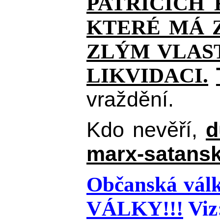
PATŘÍCÍCH
KTERÉ MÁ Z
ZLÝM VLAST
LIKVIDACI.
vraždění.
Kdo nevěří,
d
marx-satansk
Občanská válk
VÁLKY!!!
Viz