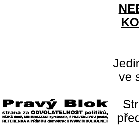
NE
KO
Jedi
ve 
St
pře