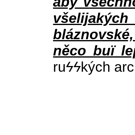
aby všechno
všelijakýc
bláznovské, 
něco buï le
ru
ϟϟ
kých arc