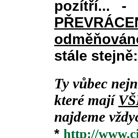
pozítří... 
PŘEVRÁCENÉM
odměňováno
stále stejně:
Ty vůbec nejn
které mají
VŠ
najdeme vždyc
*
http://www.c