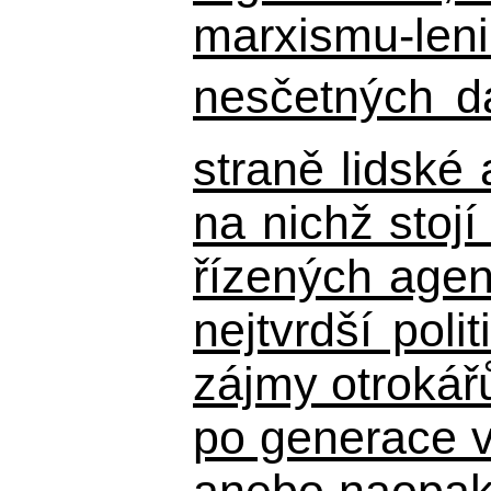
marxismu-leni
nesčetných d
straně lidské
na nichž stojí
řízených agen
nejtvrdší pol
zájmy otrokář
po generace 
anebo naopak n