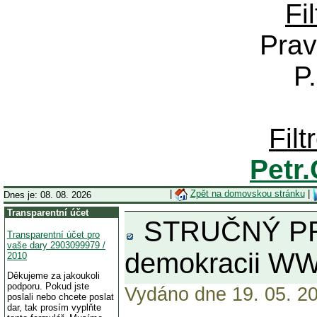
Fi
Prav
P
Fil
Petr
|
Zpět na domovskou stránku
|
Dnes je: 08. 08. 2026
Transparentní účet
STRUČNÝ PROG
Transparentní účet pro
vaše dary 2903099979 /
demokracii WW
2010
Děkujeme za jakoukoli
podporu. Pokud jste
Vydáno dne 19. 05. 20
poslali nebo chcete poslat
dar, tak prosím vyplňte