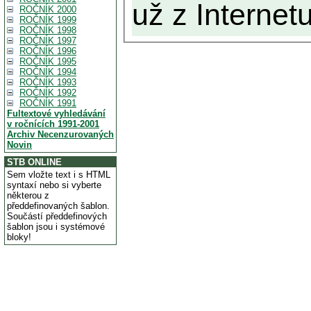
už z Internetu
ROČNÍK 2000
ROČNÍK 1999
ROČNÍK 1998
ROČNÍK 1997
ROČNÍK 1996
ROČNÍK 1995
ROČNÍK 1994
ROČNÍK 1993
ROČNÍK 1992
ROČNÍK 1991
Fultextové vyhledávání
v ročnících 1991-2001
Archiv Necenzurovaných
Novin
STB ONLINE
Sem vložte text i s HTML
syntaxí nebo si vyberte
některou z
předdefinovaných šablon.
Součástí předdefinových
šablon jsou i systémové
bloky!