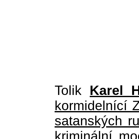
Tolik
Karel 
kormidelnící Z
satanských r
kriminální m