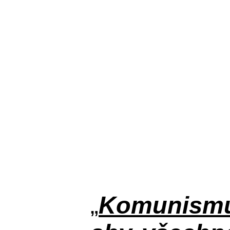
„
Komunismus