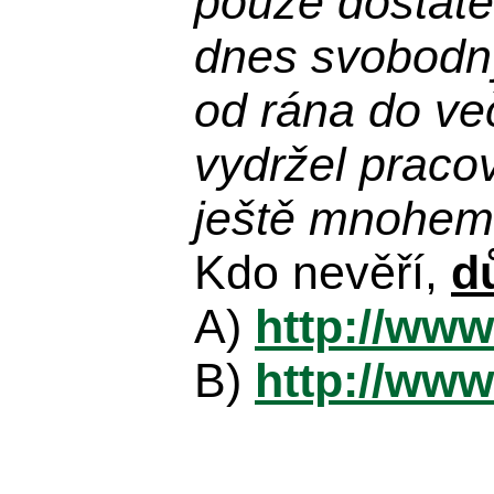
pouze dostatek
dnes svobodn
od rána do več
vydržel praco
ještě mnohem 
Kdo nevěří,
d
A)
http://www
B)
http://www