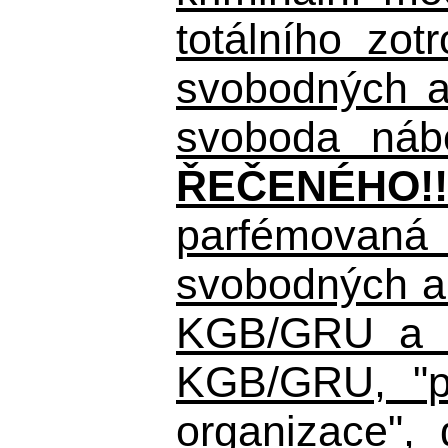
totálního zo
svobodných a 
svoboda nábo
ŘEČENÉHO!!
parfémovaná 
svobodných a 
KGB/GRU a ná
KGB/GRU,
"po
organizace", 