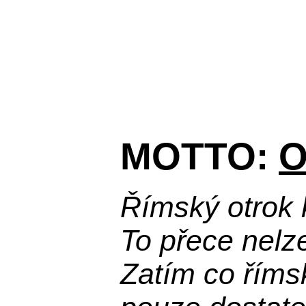
MOTTO:
O
Římský otrok 
To přece nelz
Zatím co říms