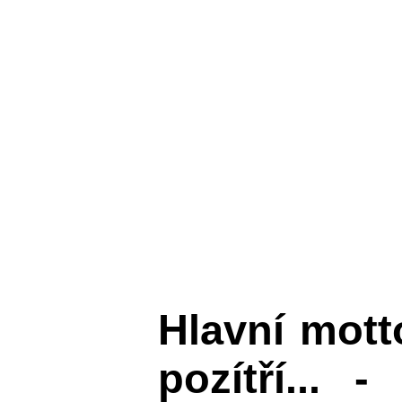
Hlavní mot
pozítří... 