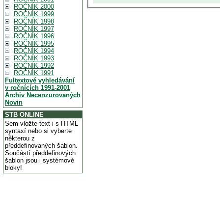
ROČNÍK 2000
ROČNÍK 1999
ROČNÍK 1998
ROČNÍK 1997
ROČNÍK 1996
ROČNÍK 1995
ROČNÍK 1994
ROČNÍK 1993
ROČNÍK 1992
ROČNÍK 1991
Fultextové vyhledávání
v ročnících 1991-2001
Archiv Necenzurovaných
Novin
STB ONLINE
Sem vložte text i s HTML
syntaxí nebo si vyberte
některou z
předdefinovaných šablon.
Součástí předdefinových
šablon jsou i systémové
bloky!