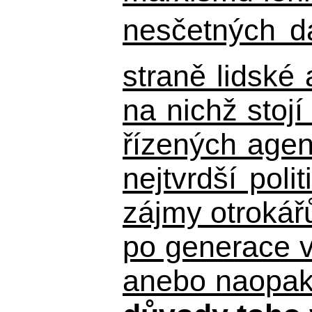
nesčetných d
straně lidské
na nichž stojí
řízených agen
nejtvrdší pol
zájmy otrokář
po generace 
anebo naopak n