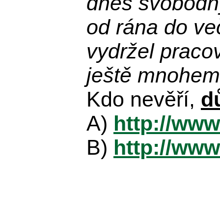
dnes svobodn
od rána do več
vydržel praco
ještě mnohem 
Kdo nevěří,
d
A)
http://www
B)
http://www