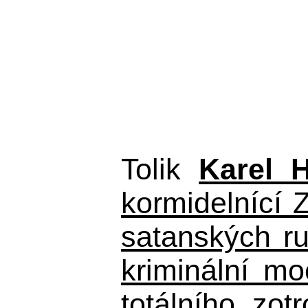
Tolik
Karel 
kormidelnící Z
satanských r
kriminální m
totálního zo