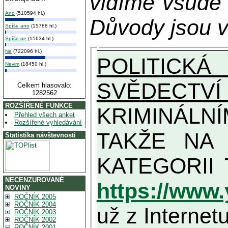
vidíme všude
Ano
(510594 hl.)
Důvody jsou v
Spíše ano
(15788 hl.)
Spíše ne
(15634 hl.)
Ne
(722096 hl.)
POLITICKÁ
Nevim
(18450 hl.)
SVĚDECTVÍ
Celkem hlasovalo:
1282562
ROZŠÍŘENÉ FUNKCE
KRIMINÁLN
Přehled všech anket
Rozšířené vyhledávání
TAKŽE NA MAXIMÁLNÍ MOŽN
Statistika návštevnosti
NECENZUROVANÉ
https://www
NOVINY
ROČNÍK 2005
ROČNÍK 2004
už z Internetu
ROČNÍK 2003
ROČNÍK 2002
ROČNÍK 2001