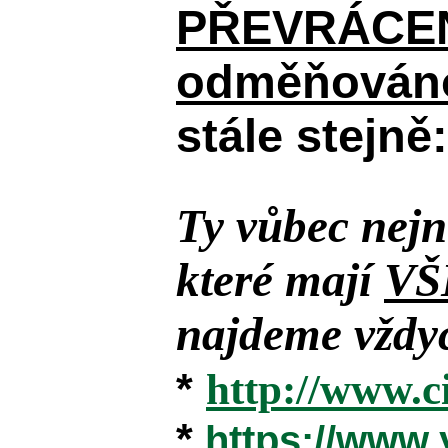
PŘEVRÁCENÉM
odměňováno
stále stejně:
Ty vůbec nejn
které mají
VŠ
najdeme vždyc
*
http://www.c
*
https://www