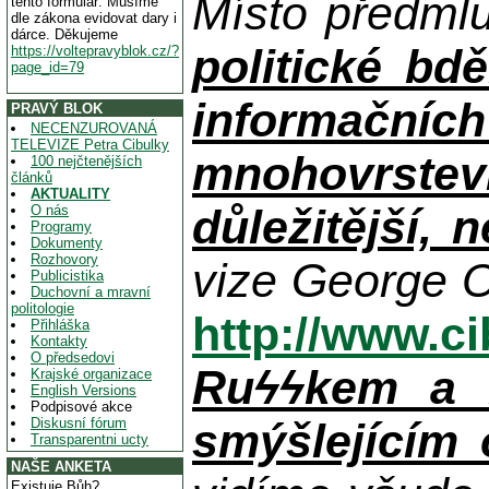
Místo předml
tento formulář. Musíme
dle zákona evidovat dary i
dárce. Děkujeme
politické bdě
https://voltepravyblok.cz/?
page_id=79
informačníc
PRAVÝ BLOK
NECENZUROVANÁ
TELEVIZE Petra Cibulky
mnohovrstev
100 nejčtenějších
článků
AKTUALITY
důležitější, 
O nás
Programy
Dokumenty
Rozhovory
vize George O
Publicistika
Duchovní a mravní
politologie
http://www.c
Přihláška
Kontakty
O předsedovi
Ruϟϟkem a n
Krajské organizace
English Versions
Podpisové akce
Diskusní fórum
smýšlejícím
Transparentni ucty
NAŠE ANKETA
Existuje Bůh?