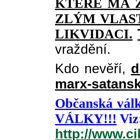
KTERÉ MÁ Z
ZLÝM VLAST
LIKVIDACI.
vraždění.
Kdo nevěří,
d
marx-satansk
Občanská válk
VÁLKY!!!
Viz
http://www.c