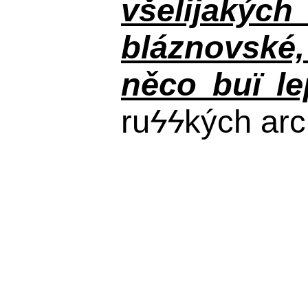
všelijakýc
bláznovské, 
něco buï le
ru
ϟϟ
kých arc