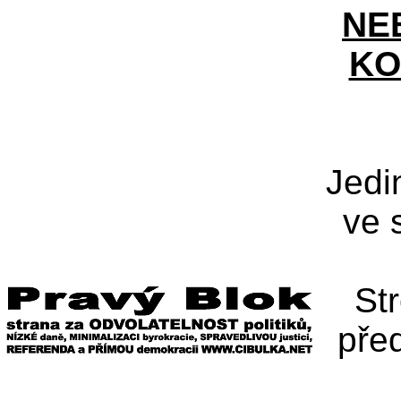
NE
KO
Jedi
ve 
St
pře