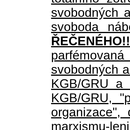
svobodných a 
svoboda nábo
ŘEČENÉHO!!
parfémovaná 
svobodných a 
KGB/GRU a ná
KGB/GRU,
"po
organizace", 
marxismu-leni