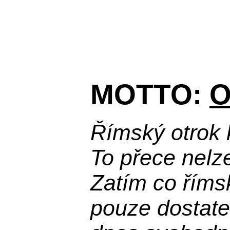
MOTTO:
O
Římský otrok 
To přece nelz
Zatím co říms
pouze dostatek