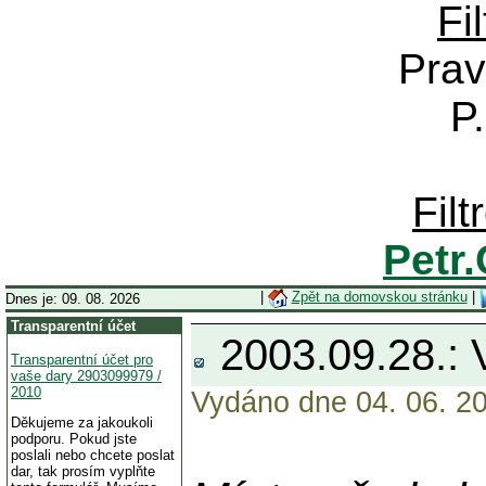
Fi
Prav
P
Fil
Petr
|
Zpět na domovskou stránku
|
Dnes je: 09. 08. 2026
Transparentní účet
2003.09.28.:
Transparentní účet pro
vaše dary 2903099979 /
2010
Vydáno dne 04. 06. 20
Děkujeme za jakoukoli
podporu. Pokud jste
poslali nebo chcete poslat
dar, tak prosím vyplňte