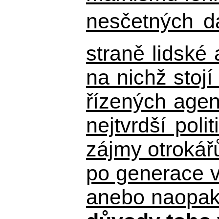
nesčetných d
straně lidské
na nichž stojí
řízených agen
nejtvrdší pol
zájmy otrokář
po generace 
anebo naopak n