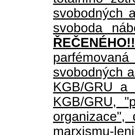
svobodných a 
svoboda nábo
ŘEČENÉHO!!
parfémovaná 
svobodných a 
KGB/GRU a ná
KGB/GRU,
"po
organizace", 
marxismu-leni