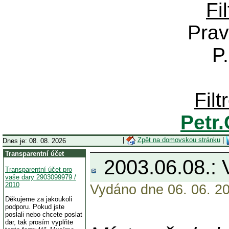
Fi
Prav
P
Fil
Petr
|
Zpět na domovskou stránku
|
Dnes je: 08. 08. 2026
Transparentní účet
2003.06.08.: V
Transparentní účet pro
vaše dary 2903099979 /
2010
Vydáno dne 06. 06. 20
Děkujeme za jakoukoli
podporu. Pokud jste
poslali nebo chcete poslat
dar, tak prosím vyplňte