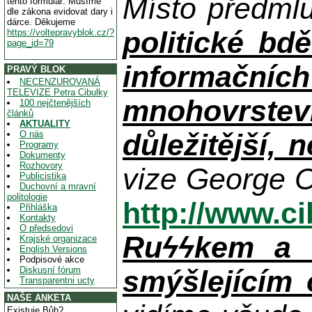
Místo předml
tento formulář. Musíme
dle zákona evidovat dary i
dárce. Děkujeme
politické bdě
https://voltepravyblok.cz/?
page_id=79
informačníc
PRAVÝ BLOK
NECENZUROVANÁ
TELEVIZE Petra Cibulky
mnohovrstev
100 nejčtenějších
článků
AKTUALITY
důležitější, 
O nás
Programy
Dokumenty
Rozhovory
vize George O
Publicistika
Duchovní a mravní
politologie
http://www.c
Přihláška
Kontakty
O předsedovi
Ruϟϟkem a n
Krajské organizace
English Versions
Podpisové akce
Diskusní fórum
smýšlejícím
Transparentni ucty
NAŠE ANKETA
Existuje Bůh?