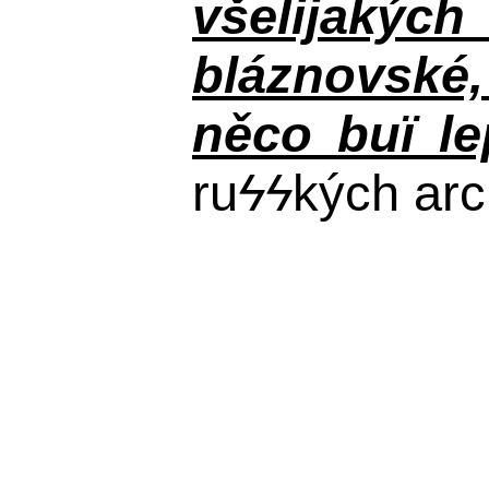
všelijakýc
bláznovské, 
něco buï le
ru
ϟϟ
kých arc