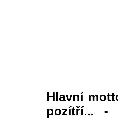
Hlavní mot
pozítří... 