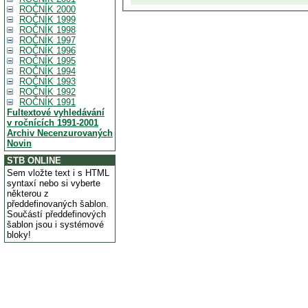
ROČNÍK 2000
ROČNÍK 1999
ROČNÍK 1998
ROČNÍK 1997
ROČNÍK 1996
ROČNÍK 1995
ROČNÍK 1994
ROČNÍK 1993
ROČNÍK 1992
ROČNÍK 1991
Fultextové vyhledávání
v ročnících 1991-2001
Archiv Necenzurovaných
Novin
STB ONLINE
Sem vložte text i s HTML
syntaxí nebo si vyberte
některou z
předdefinovaných šablon.
Součástí předdefinových
šablon jsou i systémové
bloky!