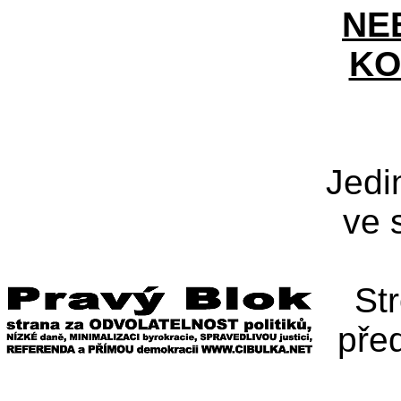
NE
KO
Jedi
ve 
St
pře