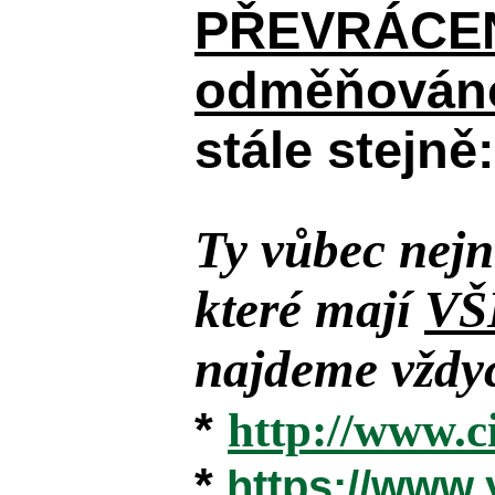
PŘEVRÁCENÉM
odměňováno
stále stejně:
Ty vůbec nejn
které mají
VŠ
najdeme vždyc
*
http://www.c
*
https://www