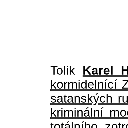
Tolik
Karel 
kormidelnící Z
satanských r
kriminální m
totálního zo