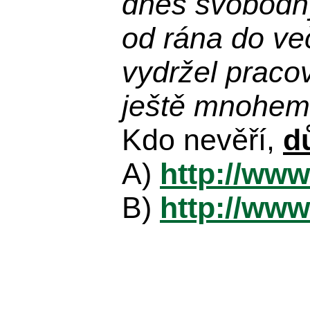
dnes svobodn
od rána do več
vydržel praco
ještě mnohem 
Kdo nevěří,
d
A)
http://www
B)
http://www