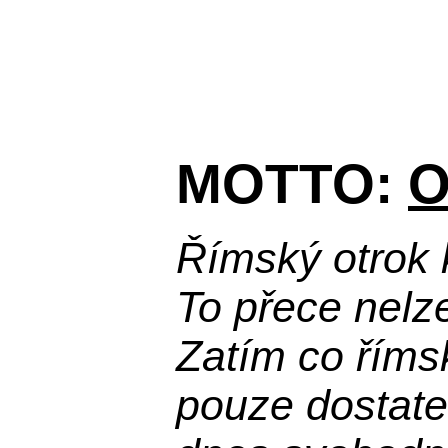
MOTTO:
O
Římský otrok 
To přece nelz
Zatím co říms
pouze dostatek