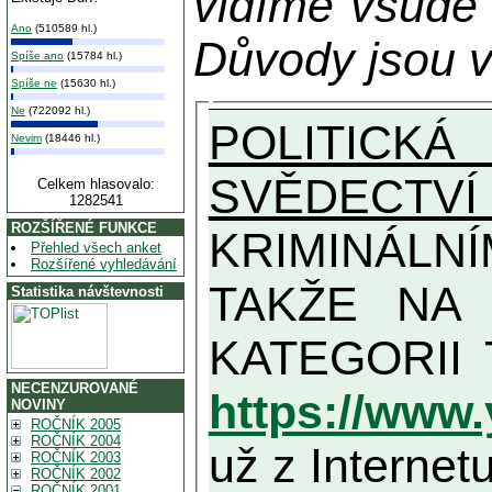
vidíme všude
Ano
(510589 hl.)
Důvody jsou v
Spíše ano
(15784 hl.)
Spíše ne
(15630 hl.)
Ne
(722092 hl.)
POLITICKÁ
Nevim
(18446 hl.)
SVĚDECTVÍ
Celkem hlasovalo:
1282541
ROZŠÍŘENÉ FUNKCE
KRIMINÁLN
Přehled všech anket
Rozšířené vyhledávání
TAKŽE NA MAXIMÁLNÍ MOŽN
Statistika návštevnosti
NECENZUROVANÉ
https://www
NOVINY
ROČNÍK 2005
ROČNÍK 2004
už z Internetu
ROČNÍK 2003
ROČNÍK 2002
ROČNÍK 2001