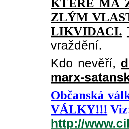
KTERÉ MÁ Z
ZLÝM VLAST
LIKVIDACI.
vraždění.
Kdo nevěří,
d
marx-satansk
Občanská válk
VÁLKY!!!
Viz
http://www.c