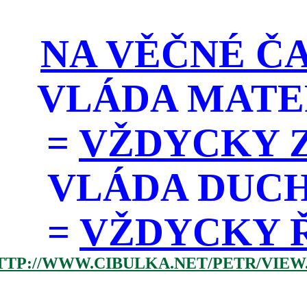
NA VĚČNÉ ČA
VLÁDA MATE
=
VŽDYCKY Z
VLÁDA DUC
=
VŽDYCKY ŘÁD
TTP://WWW.CIBULKA.NET/PETR/VIEW