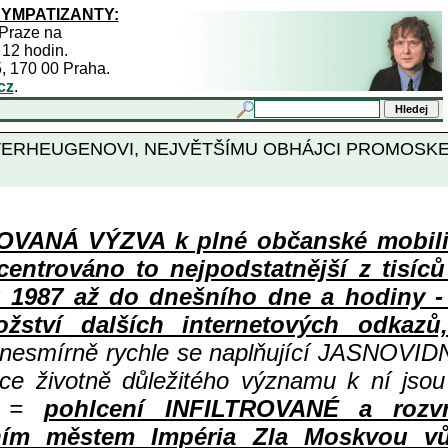
SYMPATIZANTY:
 Praze na
 12 hodin.
5, 170 00 Praha.
cz
.
RU VERHEUGENOVI, NEJVĚTŠÍMU OBHÁJCI PROMOS
ANÁ VÝZVA k plné občanské mobiliza
centrováno to nejpodstatnější z tisíc
987 až do dnešního dne a hodiny - a
ství dalších internetových odkazů,
 nesmírně rychle se naplňující JASNOVID
ace životně důležitého významu k ní jsou
=
pohlcení INFILTROVANÉ a rozv
ním městem Impéria Zla Moskvou vů