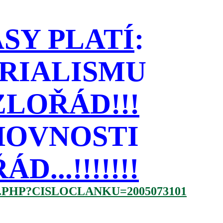
SY PLATÍ
:
RIALISMU
LOŘÁD!!!
HOVNOSTI
...!!!!!!!
.PHP?CISLOCLANKU=2005073101