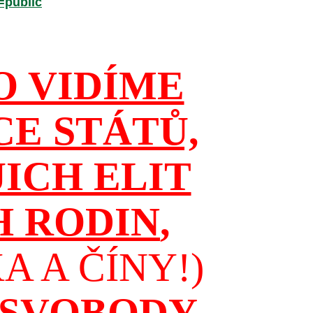
=public
O VIDÍME
CE STÁTŮ,
JICH ELIT
H RODIN
,
 A ČÍNY!)
 SVOBODY