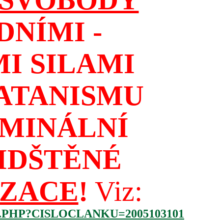
NÍMI -
I SILAMI
ATANISMU
IMINÁLNÍ
IDŠTĚNÉ
IZACE
!
Viz:
.PHP?CISLOCLANKU=2005103101