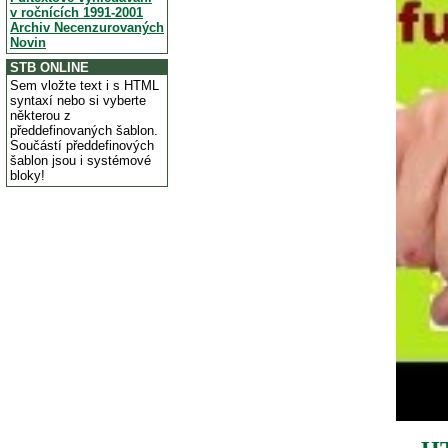
v ročnících 1991-2001
Archiv Necenzurovaných
Novin
STB ONLINE
Sem vložte text i s HTML
syntaxí nebo si vyberte
některou z
předdefinovaných šablon.
Součástí předdefinových
šablon jsou i systémové
bloky!