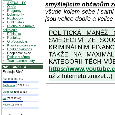
smýšlejícím občanům z
AKTUALITY
O nás
všude kolem sebe i sam
Programy
Dokumenty
jsou velice dobře a velic
Rozhovory
Publicistika
Duchovní a mravní
politologie
POLITICKÁ MANÉŽ 
Přihláška
Kontakty
SVĚDECTVÍ ZE SOU
O předsedovi
Krajské organizace
KRIMINÁLNÍM FINAN
English Versions
TAKŽE NA MAXIMÁLNÍ MOŽNOU MÍRU OSVĚDČENÁ V
Podpisové akce
Diskusní fórum
Transparentni ucty
https://www.youtube
NAŠE ANKETA
Existuje Bůh?
už z Internetu zmizel...)
Ano
(510589 hl.)
Spíše ano
(15784 hl.)
Spíše ne
(15630 hl.)
Ne
(722092 hl.)
Nevim
(18446 hl.)