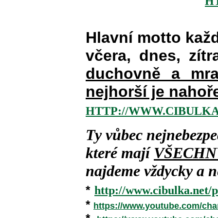
H
Hlavní motto kaž
včera, dnes, zítr
duchovně a mra
nejhorší je nahoř
HTTP://WWW.CIBULKA
Ty vůbec nejnebezpe
které mají
VŠECHN
najdeme vždycky a ne
*
http://www.cibulka.net/p
*
https://www.youtube.com/ch