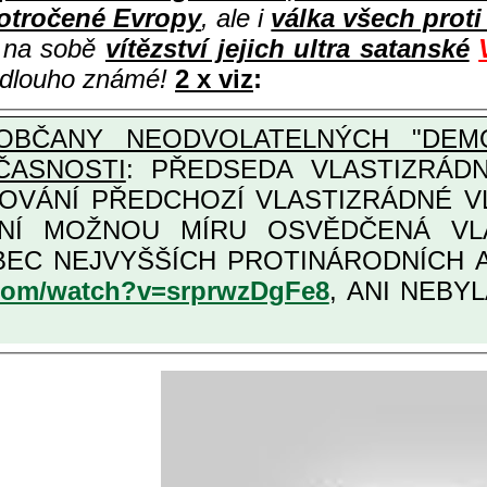
otročené Evropy
, ale i
válka všech prot
i na sobě
vítězství jejich ultra satanské
e dlouho známé!
2 x viz
:
OBČANY NEODVOLATELNÝCH "DEMO
ČASNOSTI
: PŘEDSEDA VLASTIZRÁDNÉ VLÁD
COVÁNÍ PŘEDCHOZÍ VLASTIZRÁDNÉ 
LASTIZRÁDNÁ ČESKÁ "AMNESTIE", URČENÁ PRO
KATEGORII TĚCH VŮBEC NEJVYŠŠÍCH PRO
.com/watch?v=srprwzDgFe8
, ANI NEBYL