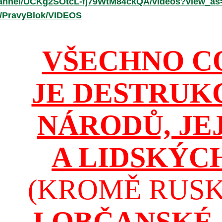
hannel/UCKg2SOtcL-fj79WtM84ckQA/videos?view_as
r/PravyBlok/VIDEOS
VŠECHNO C
JE DESTRUK
NÁRODŮ, JE
A LIDSKÝC
(KROMĚ RUSKA
I OBČANSKÉ