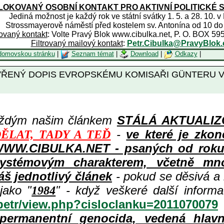
OKOVANÝ OSOBNÍ KONTAKT PRO AKTIVNÍ POLITICKÉ 
Jediná možnost je každý rok ve státní svátky 1. 5. a 28. 10. v
Strossmayerově náměstí před kostelem sv. Antonína od 10 do
rovaný kontakt
: Volte Pravý Blok www.cibulka.net, P. O. BOX 59
Filtrovaný mailový kontakt
:
Petr.Cibulka@PravyBlok.
domovskou stránku
|
Seznam témat
|
Download
|
Odkazy
|
: OTEVŘENÝ DOPIS EVROPSKÉMU KOMISAŘI GÜNTE
aždým našim článkem
STÁLÁ AKTUALIZOV
-
ve které je zkon
ĚLAT, TADY A TEĎ
WWW.CIBULKA.NET - psaných od roku 1
ystémovým charakterem, včetně množ
áš jednotlivý článek
- pokud se děsivá a
jako "
" - když veškeré další inform
1984
/petr/view.php?cisloclanku=2011070079
permanentní genocida, vedená hlav