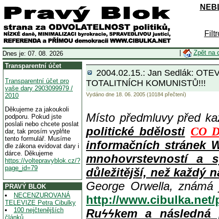
NEBL
Filt
|
Zpět na 
Dnes je: 07. 08. 2026
Transparentní účet
2004.02.15.: Jan Sedlák
Transparentní účet pro
TOTALITNÍCH KOMUNISTŮ!!!
vaše dary 2903099979 /
Vydáno dne 18. 06. 2005 (10184 přečtení)
2010
Děkujeme za jakoukoli
Místo předmluvy před k
podporu. Pokud jste
poslali nebo chcete poslat
politické bdělosti
CO D
dar, tak prosím vyplňte
tento formulář. Musíme
informačních stránek 
dle zákona evidovat dary i
dárce. Děkujeme
mnohovrstevností a s
https://voltepravyblok.cz/?
page_id=79
důležitější, než každý n
George Orwella, známá 
PRAVÝ BLOK
NECENZUROVANÁ
http://www.cibulka.net
TELEVIZE Petra Cibulky
100 nejčtenějších
Ruϟϟkem a následná 
článků