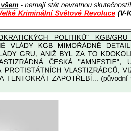
i všem
- nemají stát nevratnou skutečností
Velké Kriminální Světové Revoluce
(V-K
KRATICKÝCH POLITIKŮ" KGB/GRU 
Y KGB MIMOŘÁDNĚ DETAILNĚ O ULTRA
VLÁDY GRU,
ANIŽ BYL ZA TO KDOKOL
TINÁRODNÍCH A PROTISTÁTNÍCH VLASTIZRÁDCŮ
A TENTOKRÁT ZAPOTŘEBÍ... (původní 