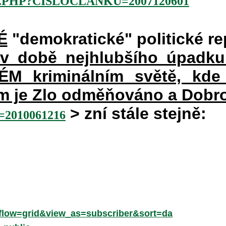
.PHP?CISLOCLANKU=2007120601
É
"demokratické" politické re
 v době nejhlubšího úpadku
 kriminálním světě, kde 
rém je Zlo odměňováno a Dobr
> zní stále stejně:
2010061216
low=grid&view_as=subscriber&sort=da