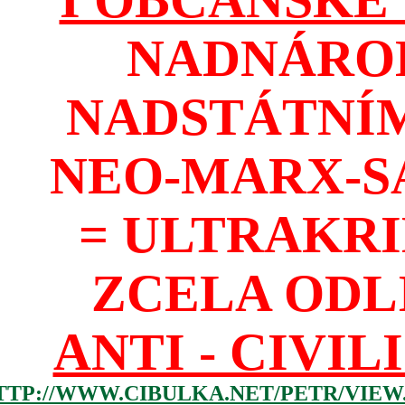
NADNÁROD
NADSTÁTNÍM
NEO-MARX-S
= ULTRAKR
ZCELA ODL
ANTI - CIVIL
TTP://WWW.CIBULKA.NET/PETR/VIEW