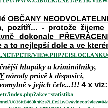
TTP://WWW.CIBULKA.NET/PETR/VIEW
dé
OBČANY NEODVOLATELN
a, pozítří... - protože
žijeme
vně dokonale PŘEVRÁCENÉM
e a to nejlepší dole a ve kte
.NET/PETR/VIEW.PHP?CISLOCLANKU=
čnější hlupáky a kriminálníky,
Y
národy právě k disposici,
omylně v jejich čele...!!!
4 x viz:
etr/index.php?akce=statistika
annel/UC36ttB463khKzs7LEe21wOw/videos?view=0&f