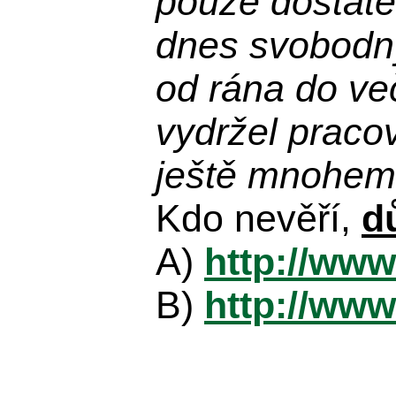
pouze dostatek
dnes svobodn
od rána do več
vydržel praco
ještě mnohem 
Kdo nevěří,
d
A)
http://www
B)
http://www