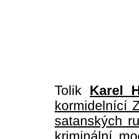
Tolik
Karel 
kormidelnící Z
satanských r
kriminální m