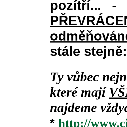
pozítří... 
PŘEVRÁCENÉM
odměňováno
stále stejně:
Ty vůbec nejn
které mají
VŠ
najdeme vždyc
*
http://www.c