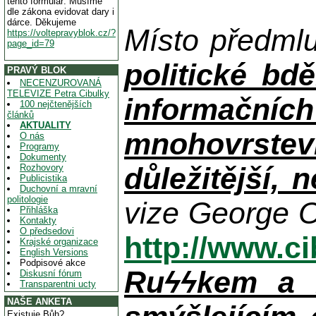
tento formulář. Musíme
dle zákona evidovat dary i
dárce. Děkujeme
Místo předml
https://voltepravyblok.cz/?
page_id=79
politické bdě
PRAVÝ BLOK
NECENZUROVANÁ
TELEVIZE Petra Cibulky
informačníc
100 nejčtenějších
článků
AKTUALITY
mnohovrstev
O nás
Programy
Dokumenty
důležitější, 
Rozhovory
Publicistika
Duchovní a mravní
politologie
vize George O
Přihláška
Kontakty
O předsedovi
http://www.c
Krajské organizace
English Versions
Podpisové akce
Ruϟϟkem a n
Diskusní fórum
Transparentni ucty
NAŠE ANKETA
Existuje Bůh?