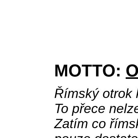
MOTTO:
O
Římský otrok 
To přece nelz
Zatím co říms