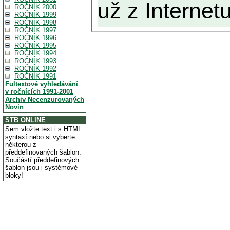
už z Internetu
ROČNÍK 2000
ROČNÍK 1999
ROČNÍK 1998
ROČNÍK 1997
ROČNÍK 1996
ROČNÍK 1995
ROČNÍK 1994
ROČNÍK 1993
ROČNÍK 1992
ROČNÍK 1991
Fultextové vyhledávání
v ročnících 1991-2001
Archiv Necenzurovaných
Novin
STB ONLINE
Sem vložte text i s HTML
syntaxí nebo si vyberte
některou z
předdefinovaných šablon.
Součástí předdefinových
šablon jsou i systémové
bloky!