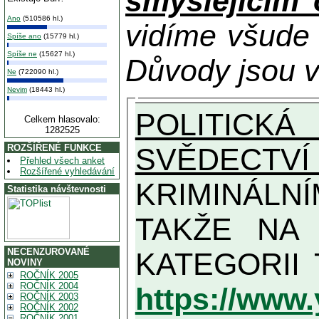
smýšlejícím
Ano
(510586 hl.)
vidíme všude
Spíše ano
(15779 hl.)
Spíše ne
(15627 hl.)
Důvody jsou v
Ne
(722090 hl.)
Nevim
(18443 hl.)
POLITICKÁ
Celkem hlasovalo:
1282525
SVĚDECTVÍ
ROZŠÍŘENÉ FUNKCE
Přehled všech anket
Rozšířené vyhledávání
KRIMINÁLN
Statistika návštevnosti
TAKŽE NA MAXIMÁLNÍ MOŽN
NECENZUROVANÉ
NOVINY
ROČNÍK 2005
ROČNÍK 2004
https://www
ROČNÍK 2003
ROČNÍK 2002
ROČNÍK 2001