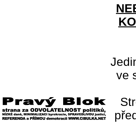
NE
KO
Jedi
ve 
St
pře