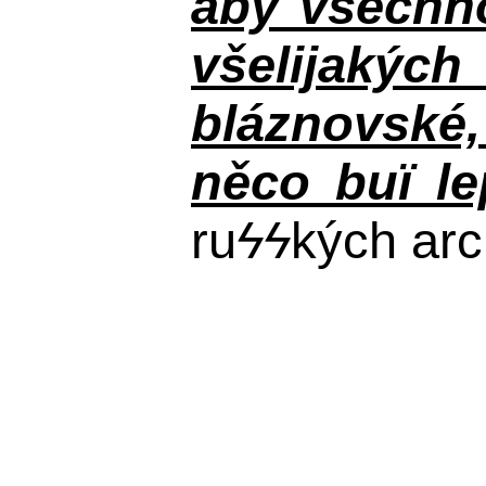
aby všechno
všelijakýc
bláznovské, 
něco buï le
ru
ϟϟ
kých arc