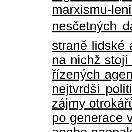
marxismu-leni
nesčetných d
straně lidské
na nichž stojí
řízených agen
nejtvrdší pol
zájmy otrokář
po generace 
anebo naopak n