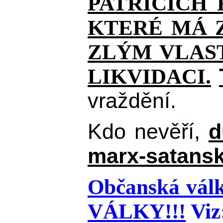
PATŘÍCÍCH
KTERÉ MÁ Z
ZLÝM VLAST
LIKVIDACI.
vraždění.
Kdo nevěří,
d
marx-satansk
Občanská válk
VÁLKY!!!
Viz