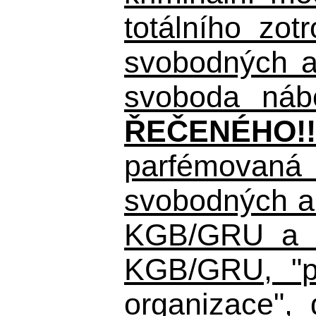
totálního zo
svobodných a 
svoboda nábo
ŘEČENÉHO!!
parfémovaná 
svobodných a 
KGB/GRU a ná
KGB/GRU,
"po
organizace", 