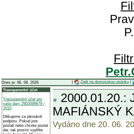
Fi
Prav
P
Fil
Petr
|
Zpět na domovskou stránku
|
Dnes je: 06. 08. 2026
Transparentní účet
2000.01.20.: J
Transparentní účet pro
vaše dary 2903099979 /
MAFIÁNSKÝ KA
2010
Děkujeme za jakoukoli
podporu. Pokud jste
Vydáno dne 20. 06. 20
poslali nebo chcete poslat
dar, tak prosím vyplňte