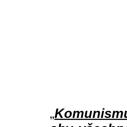
„
Komunismus