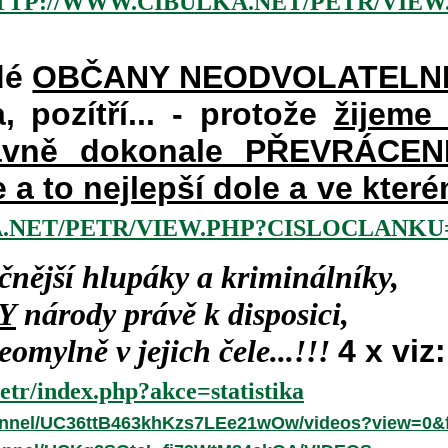
TTP://WWW.CIBULKA.NET/PETR/VIEW
dé
OBČANY NEODVOLATELN
a, pozítří... - protože
žijeme
vně dokonale PŘEVRÁCENÉM
e a to nejlepší dole a ve kte
.NET/PETR/VIEW.PHP?CISLOCLANKU=
čnější hlupáky a kriminálníky,
Y
národy právě k disposici,
omylně v jejich čele...!!!
4 x viz:
etr/index.php?akce=statistika
annel/UC36ttB463khKzs7LEe21wOw/videos?view=0&f