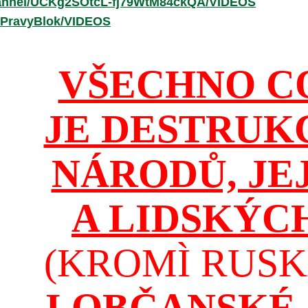
hannel/UCKg2SOtcL-fj79WtM84ckQA/VIDEOS
/PravyBlok/VIDEOS
VŠECHNO C
JE DESTRUK
NÁRODŮ, JE
A LIDSKÝC
(KROMÌ RUSKA
I OBČANSKÉ