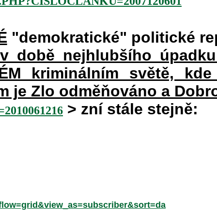
.PHP?CISLOCLANKU=2007120601
É
"demokratické" politické re
 v době nejhlubšího úpadku
 kriminálním světě, kde 
rém je Zlo odměňováno a Dobr
> zní stále stejně:
2010061216
low=grid&view_as=subscriber&sort=da