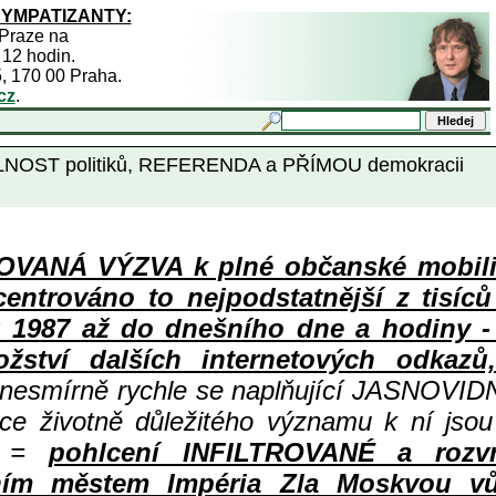
SYMPATIZANTY:
 Praze na
 12 hodin.
5, 170 00 Praha.
cz
.
ATELNOST politiků, REFERENDA a PŘÍMOU demokracii
ANÁ VÝZVA k plné občanské mobiliza
centrováno to nejpodstatnější z tisíc
987 až do dnešního dne a hodiny - a
ství dalších internetových odkazů,
 nesmírně rychle se naplňující JASNOVID
ace životně důležitého významu k ní jsou
=
pohlcení INFILTROVANÉ a rozv
ním městem Impéria Zla Moskvou vů