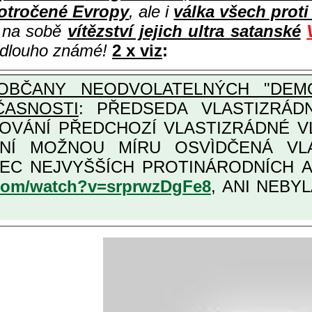
otročené Evropy
, ale i
válka všech prot
i na sobě
vítězství jejich ultra satanské
e dlouho známé!
2 x viz
:
OBČANY NEODVOLATELNÝCH "DEMO
ČASNOSTI
: PŘEDSEDA VLASTIZRÁDNÉ VLÁD
COVÁNÍ PŘEDCHOZÍ VLASTIZRÁDNÉ 
VLASTIZRÁDNÁ ČESKÁ "AMNESTIE", URČENÁ PRO
KATEGORII TÌCH VŮBEC NEJVYŠŠÍCH PROT
.com/watch?v=srprwzDgFe8
, ANI NEBYL