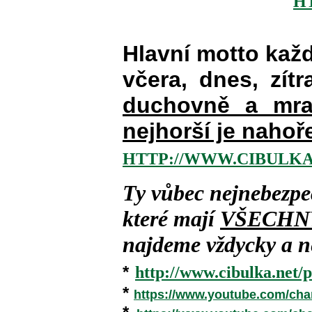
H
Hlavní motto kaž
včera, dnes, zítr
duchovně a mra
nejhorší je nahoř
HTTP://WWW.CIBULKA
Ty vůbec nejnebezpe
které mají
VŠECHN
najdeme vždycky a ne
*
http://www.cibulka.net/p
*
https://www.youtube.com/ch