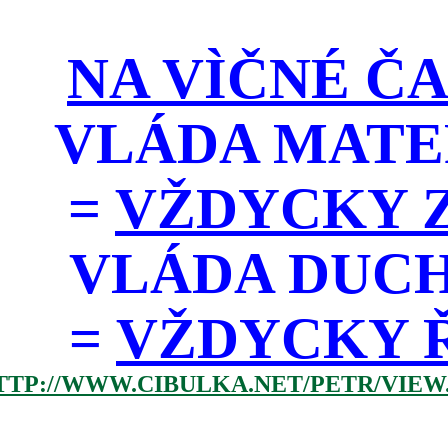
NA VÌČNÉ ČA
VLÁDA MATE
=
VŽDYCKY Z
VLÁDA DUC
=
VŽDYCKY ŘÁD
TTP://WWW.CIBULKA.NET/PETR/VIEW