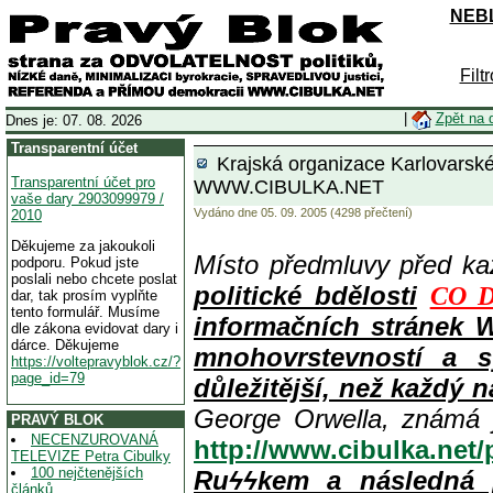
NEBL
Filt
|
Zpět na 
Dnes je: 07. 08. 2026
Transparentní účet
Krajská organizace Karlovars
Transparentní účet pro
WWW.CIBULKA.NET
vaše dary 2903099979 /
Vydáno dne 05. 09. 2005 (4298 přečtení)
2010
Děkujeme za jakoukoli
Místo předmluvy před k
podporu. Pokud jste
poslali nebo chcete poslat
politické bdělosti
CO D
dar, tak prosím vyplňte
tento formulář. Musíme
informačních stránek 
dle zákona evidovat dary i
dárce. Děkujeme
mnohovrstevností a s
https://voltepravyblok.cz/?
page_id=79
důležitější, než každý n
George Orwella, známá 
PRAVÝ BLOK
NECENZUROVANÁ
http://www.cibulka.net
TELEVIZE Petra Cibulky
100 nejčtenějších
Ruϟϟkem a následná 
článků