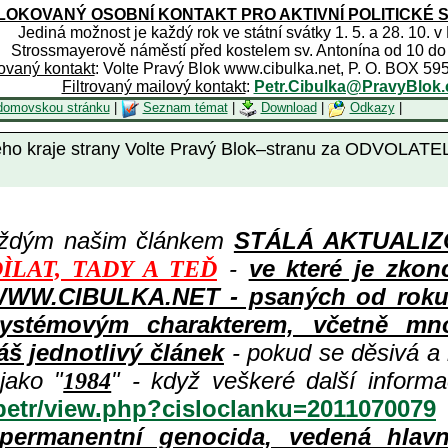
OKOVANÝ OSOBNÍ KONTAKT PRO AKTIVNÍ POLITICKÉ 
Jediná možnost je každý rok ve státní svátky 1. 5. a 28. 10. v
Strossmayerově náměstí před kostelem sv. Antonína od 10 do
rovaný kontakt
: Volte Pravý Blok www.cibulka.net, P. O. BOX 59
Filtrovaný mailový kontakt
:
Petr.Cibulka@PravyBlok.
domovskou stránku
|
Seznam témat
|
Download
|
Odkazy
|
kého kraje strany Volte Pravý Blok–stranu za ODVOL
aždým našim článkem
STÁLÁ AKTUALIZOV
-
ve které je zkon
ÌLAT, TADY A TEĎ
WWW.CIBULKA.NET - psaných od roku 1
ystémovým charakterem, včetně množ
áš jednotlivý článek
- pokud se děsivá a
jako "
" - když veškeré další inform
1984
/petr/view.php?cisloclanku=2011070079
permanentní genocida, vedená hlav