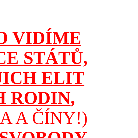
O VIDÍME
CE STÁTŮ,
JICH ELIT
H RODIN
,
 A ČÍNY!)
 SVOBODY