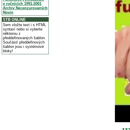
v ročnících 1991-2001
Archiv Necenzurovaných
Novin
STB ONLINE
Sem vložte text i s HTML
syntaxí nebo si vyberte
některou z
předdefinovaných šablon.
Součástí předdefinových
šablon jsou i systémové
bloky!