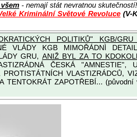
i všem
- nemají stát nevratnou skutečností
Velké Kriminální Světové Revoluce
(V-K
KRATICKÝCH POLITIKŮ" KGB/GRU 
Y KGB MIMOŘÁDNÌ DETAILNÌ O ULTRA
VLÁDY GRU,
ANIŽ BYL ZA TO KDOKOL
INÁRODNÍCH A PROTISTÁTNÍCH VLASTIZRÁDCŮ
A TENTOKRÁT ZAPOTŘEBÍ... (původní 