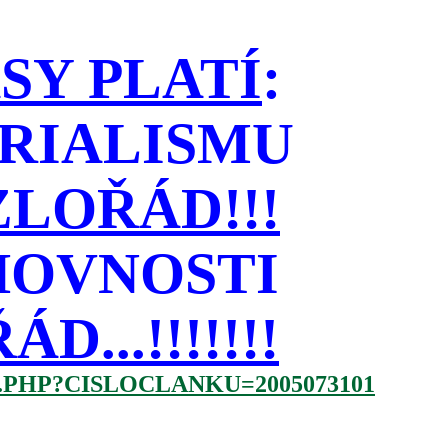
SY PLATÍ
:
RIALISMU
LOŘÁD!!!
HOVNOSTI
...!!!!!!!
.PHP?CISLOCLANKU=2005073101