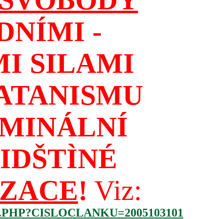
NÍMI -
I SILAMI
ATANISMU
IMINÁLNÍ
IDŠTÌNÉ
IZACE
!
Viz:
.PHP?CISLOCLANKU=2005103101