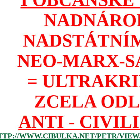
NADNÁROD
NADSTÁTNÍM
NEO-MARX-S
= ULTRAKR
ZCELA ODL
ANTI - CIVIL
TTP://WWW.CIBULKA.NET/PETR/VIEW