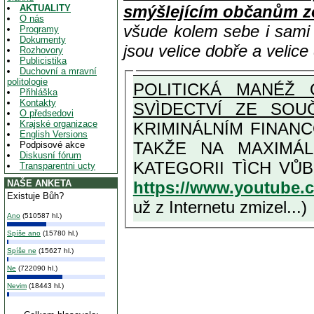
smýšlejícím občanům z
AKTUALITY
O nás
všude kolem sebe i sam
Programy
Dokumenty
jsou velice dobře a velic
Rozhovory
Publicistika
Duchovní a mravní
politologie
POLITICKÁ MANÉŽ 
Přihláška
Kontakty
SVÌDECTVÍ ZE SOU
O předsedovi
Krajské organizace
KRIMINÁLNÍM FINAN
English Versions
TAKŽE NA MAXIMÁLNÍ MOŽNOU MÍRU OSVÌDČENÁ 
Podpisové akce
Diskusní fórum
Transparentni ucty
https://www.youtube
NAŠE ANKETA
Existuje Bůh?
už z Internetu zmizel...)
Ano
(510587 hl.)
Spíše ano
(15780 hl.)
Spíše ne
(15627 hl.)
Ne
(722090 hl.)
Nevim
(18443 hl.)