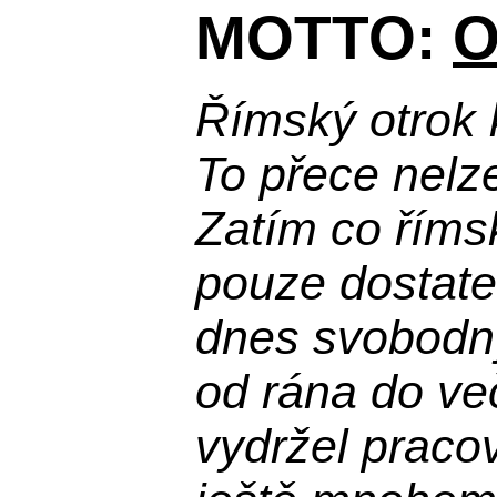
MOTTO:
O
Římský otrok 
To přece nelz
Zatím co říms
pouze dostatek
dnes svobodn
od rána do več
vydržel praco