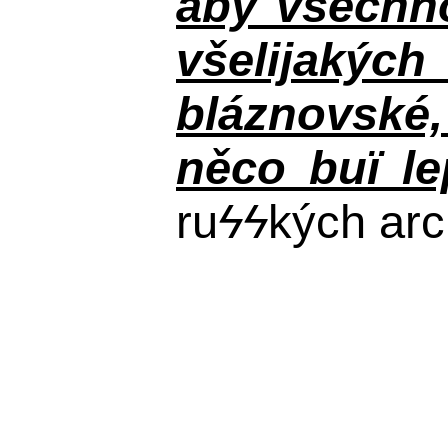
aby všechno
všelijakýc
bláznovské, 
něco buï le
ru
ϟϟ
kých arc