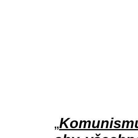
„
Komunismus