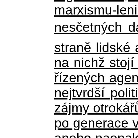
marxismu-leni
nesčetných d
straně lidské
na nichž stojí
řízených agen
nejtvrdší pol
zájmy otrokář
po generace 
anebo naopak n