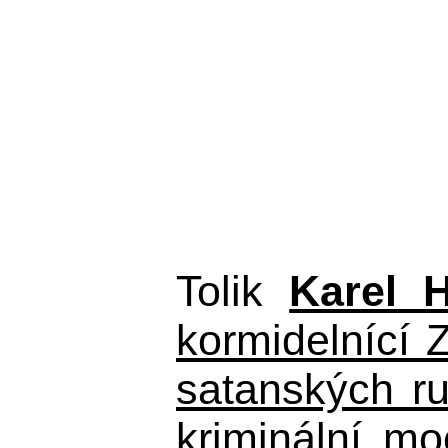
Tolik
Karel 
kormidelnící Z
satanských r
kriminální m