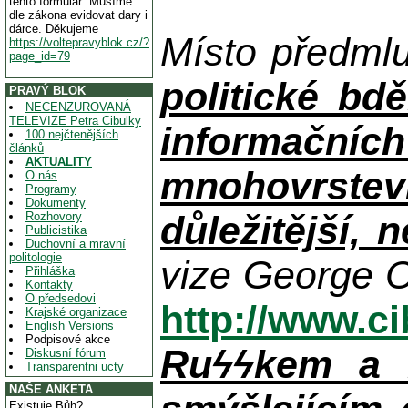
tento formulář. Musíme
dle zákona evidovat dary i
dárce. Děkujeme
Místo předml
https://voltepravyblok.cz/?
page_id=79
politické bdě
PRAVÝ BLOK
NECENZUROVANÁ
TELEVIZE Petra Cibulky
informačníc
100 nejčtenějších
článků
AKTUALITY
mnohovrstev
O nás
Programy
Dokumenty
důležitější, 
Rozhovory
Publicistika
Duchovní a mravní
politologie
vize George O
Přihláška
Kontakty
O předsedovi
http://www.c
Krajské organizace
English Versions
Podpisové akce
Ruϟϟkem a n
Diskusní fórum
Transparentni ucty
NAŠE ANKETA
Existuje Bůh?