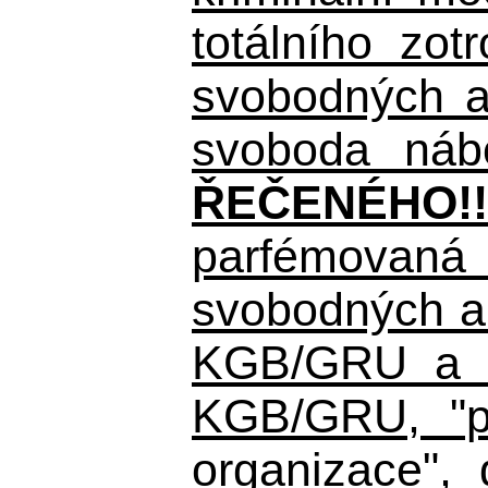
totálního zo
svobodných a 
svoboda nábo
ŘEČENÉHO!!
parfémovaná 
svobodných a 
KGB/GRU a ná
KGB/GRU,
"po
organizace", 