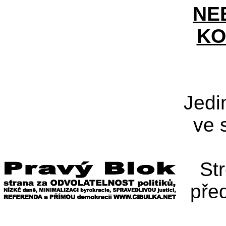
NE
KO
Jedi
ve 
St
pře