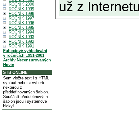
už z Internetu
ROČNÍK 2000
ROČNÍK 1999
ROČNÍK 1998
ROČNÍK 1997
ROČNÍK 1996
ROČNÍK 1995
ROČNÍK 1994
ROČNÍK 1993
ROČNÍK 1992
ROČNÍK 1991
Fultextové vyhledávání
v ročnících 1991-2001
Archiv Necenzurovaných
Novin
STB ONLINE
Sem vložte text i s HTML
syntaxí nebo si vyberte
některou z
předdefinovaných šablon.
Součástí předdefinových
šablon jsou i systémové
bloky!