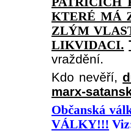
PATŘÍCÍCH
KTERÉ MÁ Z
ZLÝM VLAST
LIKVIDACI.
vraždění.
Kdo nevěří,
d
marx-satansk
Občanská válk
VÁLKY!!!
Viz