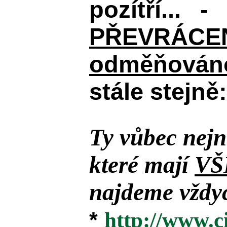
pozítří... 
PŘEVRÁCENÉM
odměňováno
stále stejně:
Ty vůbec nejn
které mají
VŠ
najdeme vždyc
*
http://www.c