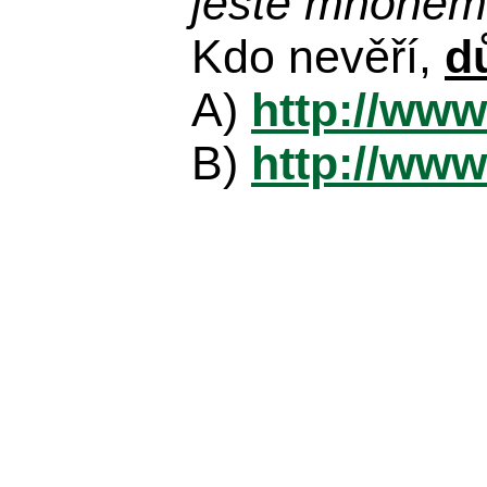
ještě mnohem 
Kdo nevěří,
d
A)
http://www
B)
http://www