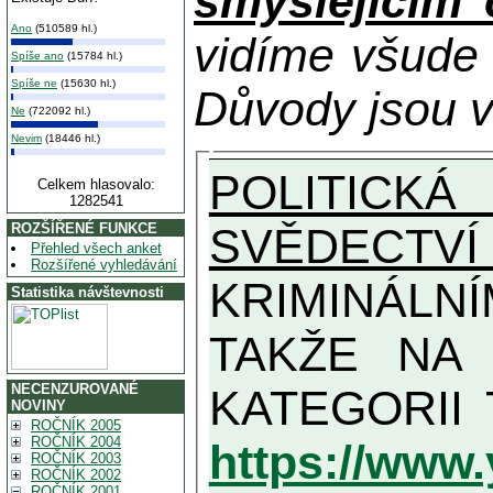
smýšlejícím
Ano
(510589 hl.)
vidíme všude
Spíše ano
(15784 hl.)
Spíše ne
(15630 hl.)
Důvody jsou v
Ne
(722092 hl.)
Nevim
(18446 hl.)
POLITICKÁ
Celkem hlasovalo:
1282541
SVĚDECTVÍ
ROZŠÍŘENÉ FUNKCE
Přehled všech anket
Rozšířené vyhledávání
KRIMINÁLN
Statistika návštevnosti
TAKŽE NA MAXIMÁLNÍ MOŽN
NECENZUROVANÉ
NOVINY
ROČNÍK 2005
ROČNÍK 2004
https://www
ROČNÍK 2003
ROČNÍK 2002
ROČNÍK 2001