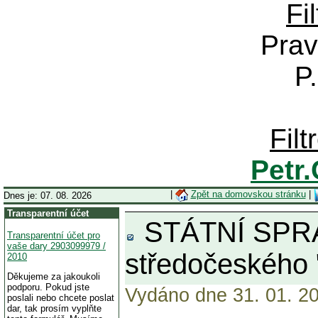
Fi
Prav
P
Fil
Petr
|
Zpět na domovskou stránku
|
Dnes je: 07. 08. 2026
Transparentní účet
STÁTNÍ SPRÁ
Transparentní účet pro
vaše dary 2903099979 /
středočeského 
2010
Děkujeme za jakoukoli
podporu. Pokud jste
Vydáno dne 31. 01. 20
poslali nebo chcete poslat
dar, tak prosím vyplňte