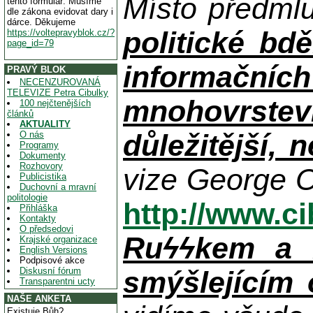
Místo předml
tento formulář. Musíme
dle zákona evidovat dary i
dárce. Děkujeme
politické bdě
https://voltepravyblok.cz/?
page_id=79
informačníc
PRAVÝ BLOK
NECENZUROVANÁ
TELEVIZE Petra Cibulky
mnohovrstev
100 nejčtenějších
článků
AKTUALITY
důležitější, 
O nás
Programy
Dokumenty
Rozhovory
vize George O
Publicistika
Duchovní a mravní
politologie
http://www.c
Přihláška
Kontakty
O předsedovi
Ruϟϟkem a n
Krajské organizace
English Versions
Podpisové akce
Diskusní fórum
smýšlejícím
Transparentni ucty
NAŠE ANKETA
Existuje Bůh?