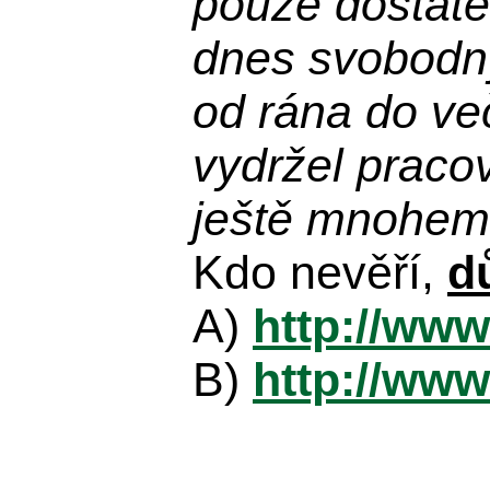
pouze dostatek
dnes svobodn
od rána do več
vydržel praco
ještě mnohem 
Kdo nevěří,
d
A)
http://www
B)
http://www