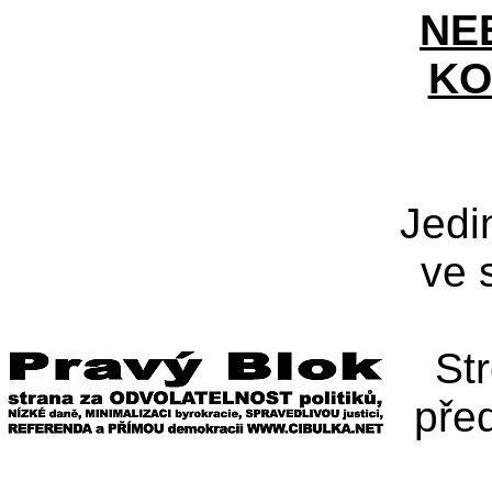
NE
KO
Jedi
ve 
St
pře