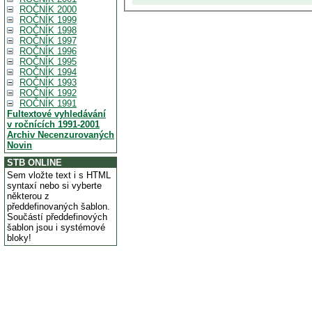
ROČNÍK 2000
ROČNÍK 1999
ROČNÍK 1998
ROČNÍK 1997
ROČNÍK 1996
ROČNÍK 1995
ROČNÍK 1994
ROČNÍK 1993
ROČNÍK 1992
ROČNÍK 1991
Fultextové vyhledávání
v ročnících 1991-2001
Archiv Necenzurovaných
Novin
STB ONLINE
Sem vložte text i s HTML
syntaxí nebo si vyberte
některou z
předdefinovaných šablon.
Součástí předdefinových
šablon jsou i systémové
bloky!