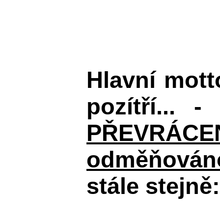
Hlavní mot
pozítří... 
PŘEVRÁCENÉM
odměňováno
stále stejně: