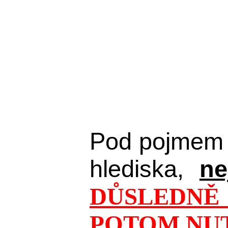
Pod pojmem 
hlediska,
ne
DŮSLEDNĚ 
POTOM NUT