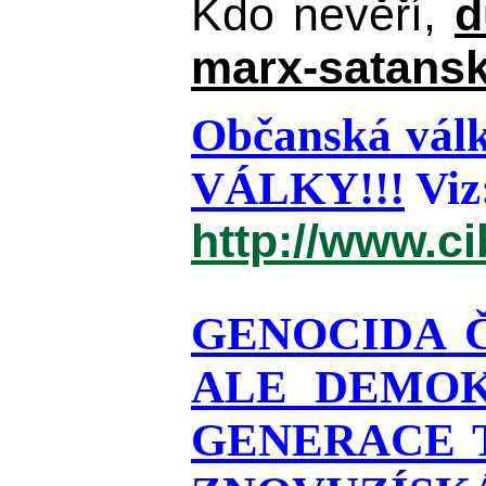
Kdo nevěří,
d
marx-satansk
Občanská válk
VÁLKY!!!
Viz
http://www.c
GENOCIDA 
ALE DEMOK
GENERACE T