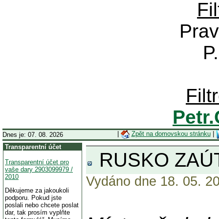
Fi
Prav
P
Fil
Petr
|
Zpět na domovskou stránku
|
Dnes je: 07. 08. 2026
Transparentní účet
RUSKO ZAÚT
Transparentní účet pro
vaše dary 2903099979 /
2010
Vydáno dne 18. 05. 20
Děkujeme za jakoukoli
podporu. Pokud jste
poslali nebo chcete poslat
dar, tak prosím vyplňte