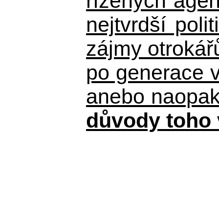
řízených agen
nejtvrdší pol
zájmy otrokář
po generace 
anebo naopak n
důvody toho 