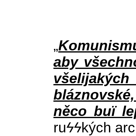
„
Komunismus
aby všechno
všelijakýc
bláznovské, 
něco buï le
ru
ϟϟ
kých arc