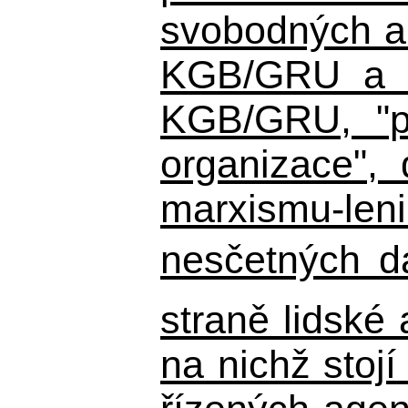
svobodných a 
KGB/GRU a ná
KGB/GRU,
"po
organizace", 
marxismu-leni
nesčetných d
straně lidské
na nichž stojí