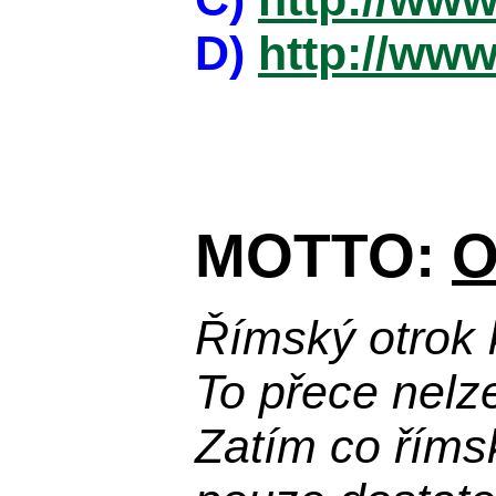
D)
http://www
MOTTO:
O
Římský otrok 
To přece nelz
Zatím co říms