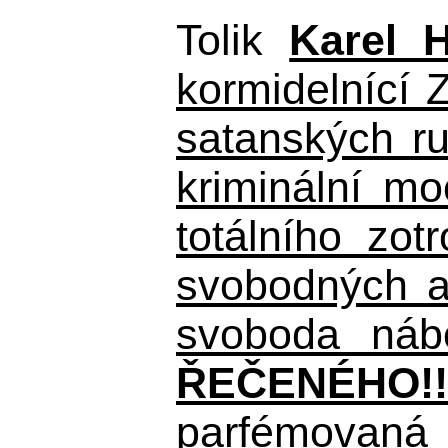
Tolik
Karel 
kormidelnící Z
satanských r
kriminální m
totálního zo
svobodných a 
svoboda nábo
ŘEČENÉHO!!
parfémovaná 