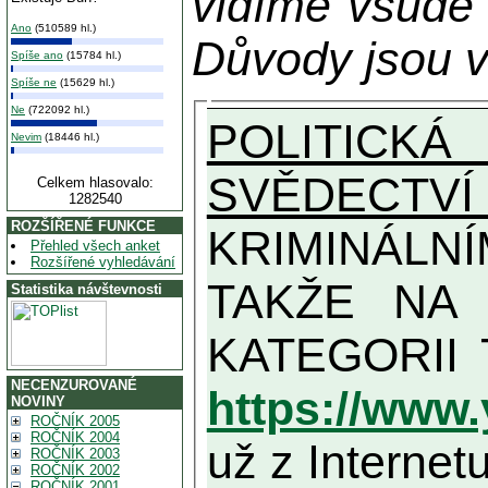
vidíme všude
Ano
(510589 hl.)
Důvody jsou v
Spíše ano
(15784 hl.)
Spíše ne
(15629 hl.)
Ne
(722092 hl.)
POLITICKÁ
Nevim
(18446 hl.)
SVĚDECTVÍ
Celkem hlasovalo:
1282540
ROZŠÍŘENÉ FUNKCE
KRIMINÁLN
Přehled všech anket
Rozšířené vyhledávání
TAKŽE NA MAXIMÁLNÍ MOŽN
Statistika návštevnosti
NECENZUROVANÉ
https://www
NOVINY
ROČNÍK 2005
ROČNÍK 2004
už z Internetu
ROČNÍK 2003
ROČNÍK 2002
ROČNÍK 2001